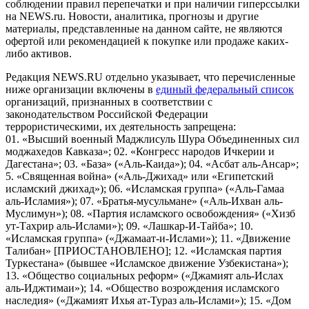
соблюдении правил перепечатки и при наличии гиперссылки
на NEWS.ru. Новости, аналитика, прогнозы и другие
материалы, представленные на данном сайте, не являются
офертой или рекомендацией к покупке или продаже каких-
либо активов.
Редакция NEWS.RU отдельно указывает, что перечисленные
ниже организации включены в
единый федеральный список
организаций, признанных в соответствии с
законодательством Российской Федерации
террористическими, их деятельность запрещена:
01. «Высший военный Маджлисуль Шура Объединенных сил
моджахедов Кавказа»; 02. «Конгресс народов Ичкерии и
Дагестана»; 03. «База» («Аль-Каида»); 04. «Асбат аль-Ансар»;
5. «Священная война» («Аль-Джихад» или «Египетский
исламский джихад»); 06. «Исламская группа» («Аль-Гамаа
аль-Исламия»); 07. «Братья-мусульмане» («Аль-Ихван аль-
Муслимун»); 08. «Партия исламского освобождения» («Хизб
ут-Тахрир аль-Ислами»); 09. «Лашкар-И-Тайба»; 10.
«Исламская группа» («Джамаат-и-Ислами»); 11. «Движение
Талибан» [ПРИОСТАНОВЛЕНО]; 12. «Исламская партия
Туркестана» (бывшее «Исламское движение Узбекистана»);
13. «Общество социальных реформ» («Джамият аль-Ислах
аль-Иджтимаи»); 14. «Общество возрождения исламского
наследия» («Джамият Ихья ат-Тураз аль-Ислами»); 15. «Дом