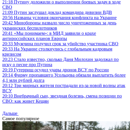
21:18
Путину доложили о выполнении боевых задач в ходе
СВО
21:09
Путин заслушал доклад командира дивизии ВДВ
20:56
Названы условия окончания конфликта на Украине
20:42
Минобороны назвало число уничтоженных за день
украинских беспилотников
20:41
«Мы понимаем»: в МИД заявили о крахе
антироссийских планов Европы
20:33
Мужчина получил срок за убийство участника СВО
20:33
На Украине столкнулись с глобальным кадровым
кризисом
20:23
Стало известно, сколько Даня Милохин задолжал по
иску о песне про Путина
20:19
Гутерриш осудил удары дронов ВСУ по России
20:14
Фирму пропавшего Усольцева обязали выплатить более
4,1 млн рублей долга
20:12
Три мирных жителя пострадали из-за новой волны атак
ВСУ
20:10
Внебрачный сын, звездная болезнь, смена позиции по
СВО: как живет Кещян
Дальше
Самое популярное