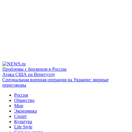
Проблемы с бензином в России
Атака США на Венесуэлу
Специальная военная операция на Украине: мирные
переговоры
Россия
Общество
Мир
Экономика
Спорт
Культура
Life Style