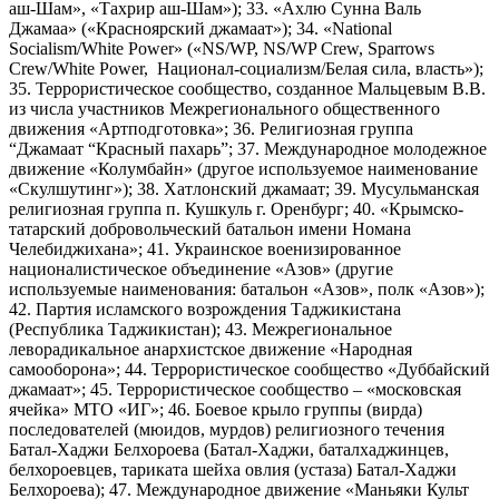
аш-Шам», «Тахрир аш-Шам»); 33. «Ахлю Сунна Валь
Джамаа» («Красноярский джамаат»); 34. «National
Socialism/White Power» («NS/WP, NS/WP Crew, Sparrows
Crew/White Power, Национал-социализм/Белая сила, власть»);
35. Террористическое сообщество, созданное Мальцевым В.В.
из числа участников Межрегионального общественного
движения «Артподготовка»; 36. Религиозная группа
“Джамаат “Красный пахарь”; 37. Международное молодежное
движение «Колумбайн» (другое используемое наименование
«Скулшутинг»); 38. Хатлонский джамаат; 39. Мусульманская
религиозная группа п. Кушкуль г. Оренбург; 40. «Крымско-
татарский добровольческий батальон имени Номана
Челебиджихана»; 41. Украинское военизированное
националистическое объединение «Азов» (другие
используемые наименования: батальон «Азов», полк «Азов»);
42. Партия исламского возрождения Таджикистана
(Республика Таджикистан); 43. Межрегиональное
леворадикальное анархистское движение «Народная
самооборона»; 44. Террористическое сообщество «Дуббайский
джамаат»; 45. Террористическое сообщество – «московская
ячейка» МТО «ИГ»; 46. Боевое крыло группы (вирда)
последователей (мюидов, мурдов) религиозного течения
Батал-Хаджи Белхороева (Батал-Хаджи, баталхаджинцев,
белхороевцев, тариката шейха овлия (устаза) Батал-Хаджи
Белхороева); 47. Международное движение «Маньяки Культ