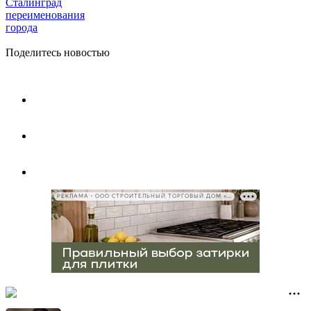
Сталинград
переименования
города
Поделитесь новостью
РЕКЛАМА • ООО СТРОИТЕЛЬНЫЙ ТОРГОВЫЙ ДОМ «ПЕТРОВИЧ», ИНН 7802348846