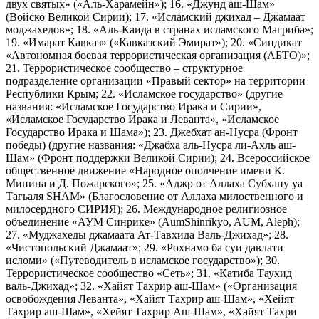
двух святых» («Аль-Харамейн»); 16. «Джунд аш-Шам»
(Войско Великой Сирии); 17. «Исламский джихад – Джамаат
моджахедов»; 18. «Аль-Каида в странах исламского Магриба»;
19. «Имарат Кавказ» («Кавказский Эмират»); 20. «Синдикат
«Автономная боевая террористическая организация (АБТО)»;
21. Террористическое сообщество – структурное
подразделение организации «Правый сектор» на территории
Республики Крым; 22. «Исламское государство» (другие
названия: «Исламское Государство Ирака и Сирии»,
«Исламское Государство Ирака и Леванта», «Исламское
Государство Ирака и Шама»); 23. Джебхат ан-Нусра (Фронт
победы) (другие названия: «Джабха аль-Нусра ли-Ахль аш-
Шам» (Фронт поддержки Великой Сирии); 24. Всероссийское
общественное движение «Народное ополчение имени К.
Минина и Д. Пожарского»; 25. «Аджр от Аллаха Субхану уа
Тагьаля SHAM» (Благословение от Аллаха милоственного и
милосердного СИРИЯ); 26. Международное религиозное
объединение «АУМ Синрике» (AumShinrikyo, AUM, Aleph);
27. «Муджахеды джамаата Ат-Тавхида Валь-Джихад»; 28.
«Чистопольский Джамаат»; 29. «Рохнамо ба суи давлати
исломи» («Путеводитель в исламское государство»); 30.
Террористическое сообщество «Сеть»; 31. «Катиба Таухид
валь-Джихад»; 32. «Хайят Тахрир аш-Шам» («Организация
освобождения Леванта», «Хайят Тахрир аш-Шам», «Хейят
Тахрир аш-Шам», «Хейят Тахрир Аш-Шам», «Хайят Тахри