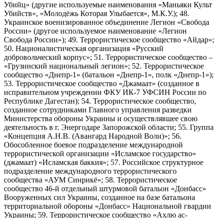
Убийц» (другие используемые наименования «Маньяки Культ
Убийств», «Молодёжь Которая Улыбается», М.К.У.); 48.
Украинское военизированное объединение Легион «Свобода
России» (другое используемое наименование «Легион
Свобода России»); 49. Террористическое сообщество «Айдар»;
50. Националистическая организация «Русский
добровольческий корпус»; 51. Террористическое сообщество –
«Грузинский национальный легион»; 52. Террористическое
сообщество «Днепр-1» (батальон «Днепр-1», полк «Днепр-1»);
53. Террористическое сообщество «Джамаат» (созданное в
исправительном учреждении ФКУ ИК-7 УФСИН России по
Республике Дагестан); 54. Террористическое сообщество,
созданное сотрудниками Главного управления разведки
Министерства обороны Украины и осуществлявшее свою
деятельность в г. Энергодаре Запорожской области; 55. Группа
«Концепция А.Н.В. (Авангард Народной Воли)»; 56.
Обособленное боевое подразделение международной
террористической организации «Исламское государство»
(джамаат) «Исламская баккия»; 57. Российское структурное
подразделение международного террористического
сообщества «АУМ Синрикё»; 58. Террористическое
сообщество 46-й отдельный штурмовой батальон «Донбасс»
Вооруженных сил Украины, созданное на базе батальона
территориальной обороны «Донбасс» Национальной гвардии
Украины; 59. Террористическое сообщество «Ахлю ас-