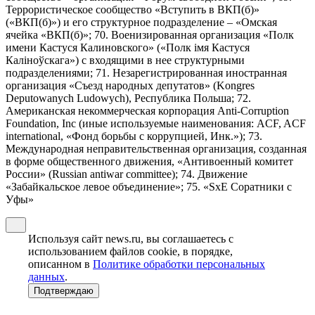
Террористическое сообщество «Вступить в ВКП(б)»
(«ВКП(б)») и его структурное подразделение – «Омская
ячейка «ВКП(б)»; 70. Военизированная организация «Полк
имени Кастуся Калиновского» («Полк iмя Кастуся
Калiноўскага») с входящими в нее структурными
подразделениями; 71. Незарегистрированная иностранная
организация «Съезд народных депутатов» (Kongres
Deputowanych Ludowych), Республика Польша; 72.
Американская некоммерческая корпорация Anti-Corruption
Foundation, Inc (иные используемые наименования: ACF, ACF
international, «Фонд борьбы с коррупцией, Инк.»); 73.
Международная неправительственная организация, созданная
в форме общественного движения, «Антивоенный комитет
России» (Russian antiwar committee); 74. Движение
«Забайкальское левое объединение»; 75. «SxE Соратники с
Уфы»
Используя сайт news.ru, вы соглашаетесь с
использованием файлов cookie, в порядке,
описанном в
Политике обработки персональных
данных
.
Подтверждаю