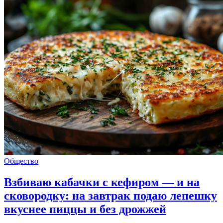
Общество
Взбиваю кабачки с кефиром — и на
сковородку: на завтрак подаю лепешку
вкуснее пиццы и без дрожжей