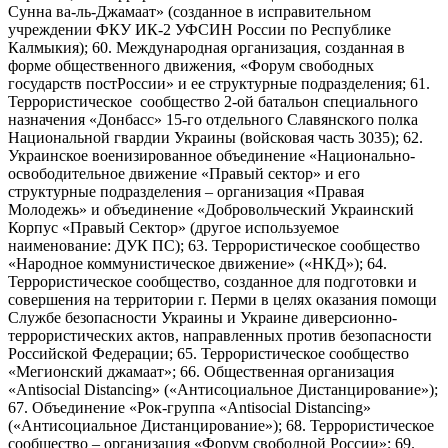
Сунна ва-ль-Джамаат» (созданное в исправительном
учреждении ФКУ ИК-2 УФСИН России по Республике
Калмыкия); 60. Международная организация, созданная в
форме общественного движения, «Форум свободных
государств постРоссии» и ее структурные подразделения; 61.
Террористическое сообщество 2-ой батальон специального
назначения «Донбасс» 15-го отдельного Славянского полка
Национальной гвардии Украины (войсковая часть 3035); 62.
Украинское военизированное объединение «Национально-
освободительное движение «Правый сектор» и его
структурные подразделения – организация «Правая
Молодежь» и объединение «Добровольческий Украинский
Корпус «Правый Сектор» (другое используемое
наименование: ДУК ПС); 63. Террористическое сообщество
«Народное коммунистическое движение» («НКД»); 64.
Террористическое сообщество, созданное для подготовки и
совершения на территории г. Перми в целях оказания помощи
Службе безопасности Украины и Украине диверсионно-
террористических актов, направленных против безопасности
Российской Федерации; 65. Террористическое сообщество
«Мегионский джамаат»; 66. Общественная организация
«Antisocial Distancing» («Антисоциальное Дистанцирование»);
67. Объединение «Рок-группа «Antisocial Distancing»
(«Антисоциальное Дистанцирование»); 68. Террористическое
сообщество – организация «Форум свободной России»; 69.