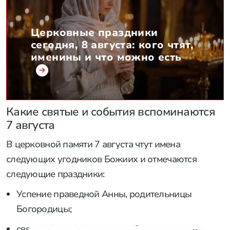
Церковные праздники
сегодня, 8 августа: кого чтят,
именины и что можно есть
Какие святые и события вспоминаются
7 августа
В церковной памяти 7 августа чтут имена
следующих угодников Божиих и отмечаются
следующие праздники:
Успение праведной Анны, родительницы
Богородицы;
святые жены-подвижницы Олимпиада