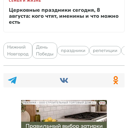
СЕМЬЯ И ЖИЗНЬ
Церковные праздники сегодня, 8
августа: кого чтят, именины и что можно
есть
Нижний
День
праздники
репетиции
с
Новгород
Победы
РЕКЛАМА • ООО СТРОИТЕЛЬНЫЙ ТОРГОВЫЙ ДОМ «ПЕТРОВИЧ», ИНН 7802348846