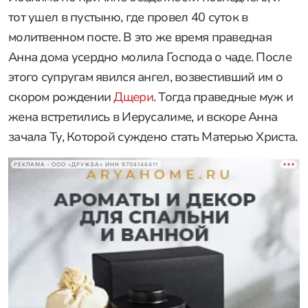
тот ушел в пустыню, где провел 40 суток в
молитвенном посте. В это же время праведная
Анна дома усердно молила Господа о чаде. После
этого супругам явился ангел, возвестивший им о
скором рождении
Дщери
. Тогда праведные муж и
жена встретились в Иерусалиме, и вскоре Анна
зачала Ту, Которой суждено стать Матерью Христа.
РЕКЛАМА • ООО «ДРУЖБА» ИНН 9704146411