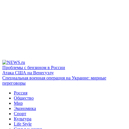
Проблемы с бензином в России
Атака США на Венесуэлу
Специальная военная операция на Украине: мирные
переговоры
Россия
Общество
Мир
Экономика
Спорт
Культура
Life Style