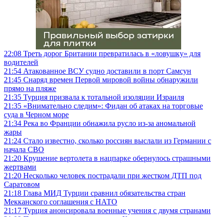
22:08
Треть дорог Британии превратилась в «ловушку» для
водителей
21:54
Атакованное ВСУ судно доставили в порт Самсун
21:45
Снаряд времен Первой мировой войны обнаружили
прямо на пляже
21:35
Турция призвала к тотальной изоляции Израиля
21:35
«Внимательно следим»: Фидан об атаках на торговые
суда в Черном море
21:34
Река во Франции обнажила русло из-за аномальной
жары
21:24
Стало известно, сколько россиян выслали из Германии с
начала СВО
21:20
Крушение вертолета в нацпарке обернулось страшными
жертвами
21:20
Несколько человек пострадали при жестком ДТП под
Саратовом
21:18
Глава МИД Турции сравнил обязательства стран
Мекканского соглашения с НАТО
21:17
Турция анонсировала военные учения с двумя странами