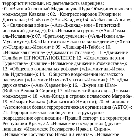
террористическими, их деятельность запрещена:
01. «Высший военный Маджлисуль Шура Объединенных сил
моджахедов Кавказа»; 02. «Конгресс народов Ичкерии и
Дагестана»; 03. «База» («Аль-Каида»); 04. «Асбат аль-Ансар»;
5. «Священная война» («Аль-Джихад» или «Египетский
исламский джихад»); 06. «Исламская группа» («Аль-Гамаа
аль-Исламия»); 07. «Братья-мусульмане» («Аль-Ихван аль-
Муслимун»); 08. «Партия исламского освобождения» («Хизб
ут-Тахрир аль-Ислами»); 09. «Лашкар-И-Тайба»; 10.
«Исламская группа» («Джамаат-и-Ислами»); 11. «Движение
Талибан» [ПРИОСТАНОВЛЕНО]; 12. «Исламская партия
Туркестана» (бывшее «Исламское движение Узбекистана»);
13. «Общество социальных реформ» («Джамият аль-Ислах
аль-Иджтимаи»); 14. «Общество возрождения исламского
наследия» («Джамият Ихья ат-Тураз аль-Ислами»); 15. «Дом
двух святых» («Аль-Харамейн»); 16. «Джунд аш-Шам»
(Войско Великой Сирии); 17. «Исламский джихад – Джамаат
моджахедов»; 18. «Аль-Каида в странах исламского Магриба»;
19. «Имарат Кавказ» («Кавказский Эмират»); 20. «Синдикат
«Автономная боевая террористическая организация (АБТО)»;
21. Террористическое сообщество – структурное
подразделение организации «Правый сектор» на территории
Республики Крым; 22. «Исламское государство» (другие
названия: «Исламское Государство Ирака и Сирии»,
«Исламское Государство Ирака и Леванта», «Исламское