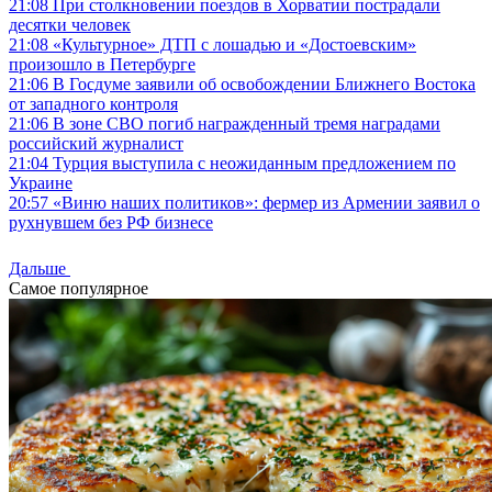
21:08
При столкновении поездов в Хорватии пострадали
десятки человек
21:08
«Культурное» ДТП с лошадью и «Достоевским»
произошло в Петербурге
21:06
В Госдуме заявили об освобождении Ближнего Востока
от западного контроля
21:06
В зоне СВО погиб награжденный тремя наградами
российский журналист
21:04
Турция выступила с неожиданным предложением по
Украине
20:57
«Виню наших политиков»: фермер из Армении заявил о
рухнувшем без РФ бизнесе
Дальше
Самое популярное