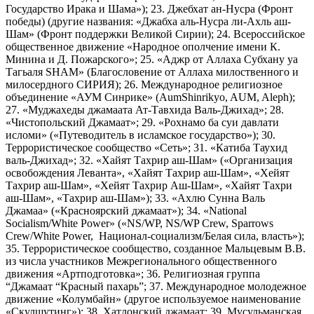
Государство Ирака и Шама»); 23. Джебхат ан-Нусра (Фронт
победы) (другие названия: «Джабха аль-Нусра ли-Ахль аш-
Шам» (Фронт поддержки Великой Сирии); 24. Всероссийское
общественное движение «Народное ополчение имени К.
Минина и Д. Пожарского»; 25. «Аджр от Аллаха Субхану уа
Тагьаля SHAM» (Благословение от Аллаха милоственного и
милосердного СИРИЯ); 26. Международное религиозное
объединение «АУМ Синрике» (AumShinrikyo, AUM, Aleph);
27. «Муджахеды джамаата Ат-Тавхида Валь-Джихад»; 28.
«Чистопольский Джамаат»; 29. «Рохнамо ба суи давлати
исломи» («Путеводитель в исламское государство»); 30.
Террористическое сообщество «Сеть»; 31. «Катиба Таухид
валь-Джихад»; 32. «Хайят Тахрир аш-Шам» («Организация
освобождения Леванта», «Хайят Тахрир аш-Шам», «Хейят
Тахрир аш-Шам», «Хейят Тахрир Аш-Шам», «Хайят Тахри
аш-Шам», «Тахрир аш-Шам»); 33. «Ахлю Сунна Валь
Джамаа» («Красноярский джамаат»); 34. «National
Socialism/White Power» («NS/WP, NS/WP Crew, Sparrows
Crew/White Power, Национал-социализм/Белая сила, власть»);
35. Террористическое сообщество, созданное Мальцевым В.В.
из числа участников Межрегионального общественного
движения «Артподготовка»; 36. Религиозная группа
“Джамаат “Красный пахарь”; 37. Международное молодежное
движение «Колумбайн» (другое используемое наименование
«Скулшутинг»); 38. Хатлонский джамаат; 39. Мусульманская