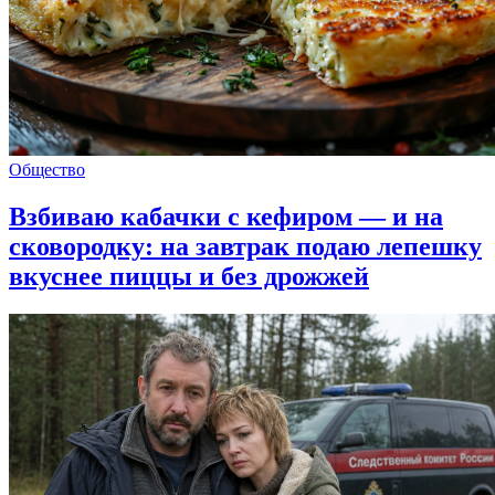
Общество
Взбиваю кабачки с кефиром — и на
сковородку: на завтрак подаю лепешку
вкуснее пиццы и без дрожжей