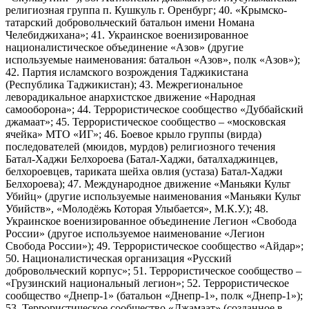
религиозная группа п. Кушкуль г. Оренбург; 40. «Крымско-
татарский добровольческий батальон имени Номана
Челебиджихана»; 41. Украинское военизированное
националистическое объединение «Азов» (другие
используемые наименования: батальон «Азов», полк «Азов»);
42. Партия исламского возрождения Таджикистана
(Республика Таджикистан); 43. Межрегиональное
леворадикальное анархистское движение «Народная
самооборона»; 44. Террористическое сообщество «Дуббайский
джамаат»; 45. Террористическое сообщество – «московская
ячейка» МТО «ИГ»; 46. Боевое крыло группы (вирда)
последователей (мюидов, мурдов) религиозного течения
Батал-Хаджи Белхороева (Батал-Хаджи, баталхаджинцев,
белхороевцев, тариката шейха овлия (устаза) Батал-Хаджи
Белхороева); 47. Международное движение «Маньяки Культ
Убийц» (другие используемые наименования «Маньяки Культ
Убийств», «Молодёжь Которая Улыбается», М.К.У.); 48.
Украинское военизированное объединение Легион «Свобода
России» (другое используемое наименование «Легион
Свобода России»); 49. Террористическое сообщество «Айдар»;
50. Националистическая организация «Русский
добровольческий корпус»; 51. Террористическое сообщество –
«Грузинский национальный легион»; 52. Террористическое
сообщество «Днепр-1» (батальон «Днепр-1», полк «Днепр-1»);
53. Террористическое сообщество «Джамаат» (созданное в