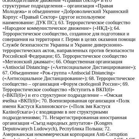
освободительное движение «Правый сектор» и его
структурные подразделения – организация «Правая
Молодежь» и объединение «Добровольческий Украинский
Корпус «Правый Сектор» (другое используемое
наименование: ДУК ПС); 63. Террористическое сообщество
«Народное коммунистическое движение» («НКД»); 64.
Террористическое сообщество, созданное для подготовки и
совершения на территории г. Перми в целях оказания помощи
Службе безопасности Украины и Украине диверсионно-
террористических актов, направленных против безопасности
Российской Федерации; 65. Террористическое сообщество
«Мегионский джамаат»; 66. Общественная организация
«Antisocial Distancing» («Антисоциальное Дистанцирование»);
67. Объединение «Рок-группа «Antisocial Distancing»
(«Антисоциальное Дистанцирование»); 68. Террористическое
сообщество – организация «Форум свободной России»; 69.
Террористическое сообщество «Вступить в ВКП(б)»
(«ВКП(б)») и его структурное подразделение – «Омская
ячейка «ВКП(б)»; 70. Военизированная организация «Полк
имени Кастуся Калиновского» («Полк iмя Кастуся
Калiноўскага») с входящими в нее структурными
подразделениями; 71. Незарегистрированная иностранная
организация «Съезд народных депутатов» (Kongres
Deputowanych Ludowych), Республика Польша; 72.
Американская некоммерческая корпорация Anti-Corruption