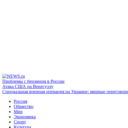
Проблемы с бензином в России
Атака США на Венесуэлу
Специальная военная операция на Украине: мирные переговор
Россия
Общество
Мир
Экономика
Спорт
Культура