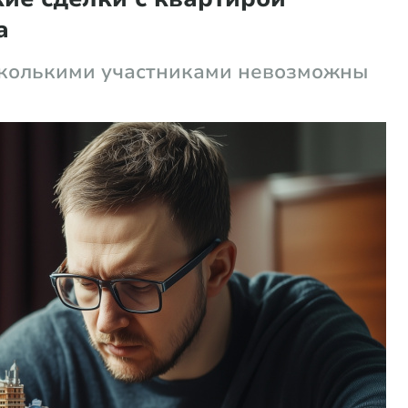
а
есколькими участниками невозможны