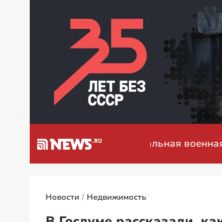
а Венесуэлу
Специальная военная опера
Новости
Недвижимость
В Госдуме рассказали, ка