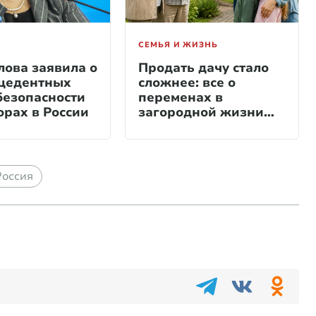
СЕМЬЯ И ЖИЗНЬ
ова заявила о
Продать дачу стало
цедентных
сложнее: все о
безопасности
переменах в
орах в России
загородной жизни
садоводов
Россия