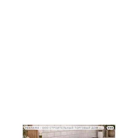
РЕКЛАМА • ООО СТРОИТЕЛЬНЫЙ ТОРГОВЫЙ ДОМ «ПЕТРОВИЧ», ИНН 7802348846