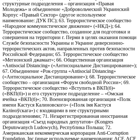
структурные подразделения – организация «Правая
Молодежь» и объединение «Добровольческий Украинский
Корпус «Правый Сектор» (другое используемое
наименование: ДУК ПС); 63. Террористическое сообщество
«Народное коммунистическое движение» («НКД»); 64.
Террористическое сообщество, созданное для подготовки и
совершения на территории г. Перми в целях оказания помощи
Службе безопасности Украины и Украине диверсионно-
террористических актов, направленных против безопасности
Российской Федерации; 65. Террористическое сообщество
«Мегионский джамаат»; 66. Общественная организация
«Antisocial Distancing» («Антисоциальное Дистанцирование»);
67. Объединение «Рок-группа «Antisocial Distancing»
(«Антисоциальное Дистанцирование»); 68. Террористическое
сообщество – организация «Форум свободной России»; 69.
Террористическое сообщество «Вступить в ВКП(б)»
(«ВКП(б)») и его структурное подразделение – «Омская
ячейка «ВКП(б)»; 70. Военизированная организация «Полк
имени Кастуся Калиновского» («Полк iмя Кастуся
Калiноўскага») с входящими в нее структурными
подразделениями; 71. Незарегистрированная иностранная
организация «Съезд народных депутатов» (Kongres
Deputowanych Ludowych), Республика Польша; 72.
Американская некоммерческая корпорация Anti-Corruption
Foundation, Inc (иные используемые наименования: ACF, ACF