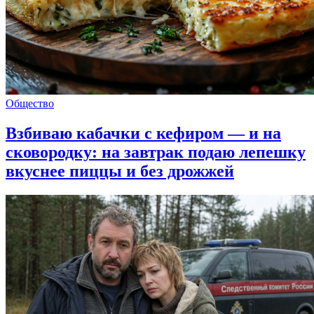
Общество
Взбиваю кабачки с кефиром — и на
сковородку: на завтрак подаю лепешку
вкуснее пиццы и без дрожжей