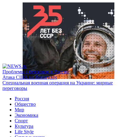
Проблемы с бензином в России
Атака США на Венесуэлу
Специальная военная операция на Украине: мирные
переговоры
Россия
Общество
Мир
Экономика
Спорт
Культура
Life Style