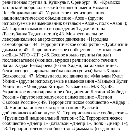
религиозная группа п. Кушкуль г. Оренбург; 40. «Крымско-
татарский добровольческий батальон имени Номана
Челебиджихана»; 41. Украинское военизированное
националистическое объединение «Азов» (другие
используемые наименования: батальон «Азов», полк «Азов»);
42. Партия исламского возрождения Таджикистана
(Республика Таджикистан); 43. Межрегиональное
леворадикальное анархистское движение «Народная
самооборона»; 44. Террористическое сообщество «Дуббайский
джамаат»; 45. Террористическое сообщество – «московская
ячейка» МТО «ИГ»; 46. Боевое крыло группы (вирда)
последователей (мюидов, мурдов) религиозного течения
Батал-Хаджи Белхороева (Батал-Хаджи, баталхаджинцев,
белхороевцев, тариката шейха овлия (устаза) Батал-Хаджи
Белхороева); 47. Международное движение «Маньяки Культ
Убийц» (другие используемые наименования «Маньяки Культ
Убийств», «Молодёжь Которая Улыбается», М.К.У.); 48.
Украинское военизированное объединение Легион «Свобода
России» (другое используемое наименование «Легион
Свобода России»); 49. Террористическое сообщество «Айдар»;
50. Националистическая организация «Русский
добровольческий корпус»; 51. Террористическое сообщество –
«Грузинский национальный легион»; 52. Террористическое
сообщество «Днепр-1» (батальон «Днепр-1», полк «Днепр-1»);
53. Террористическое сообщество «Джамаат» (созданное в