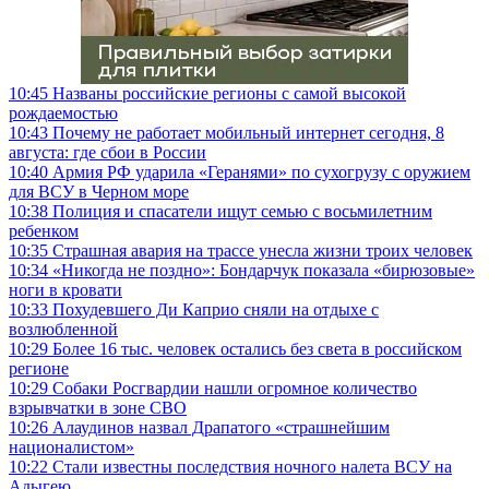
10:45
Названы российские регионы с самой высокой
рождаемостью
10:43
Почему не работает мобильный интернет сегодня, 8
августа: где сбои в России
10:40
Армия РФ ударила «Геранями» по сухогрузу с оружием
для ВСУ в Черном море
10:38
Полиция и спасатели ищут семью с восьмилетним
ребенком
10:35
Страшная авария на трассе унесла жизни троих человек
10:34
«Никогда не поздно»: Бондарчук показала «бирюзовые»
ноги в кровати
10:33
Похудевшего Ди Каприо сняли на отдыхе с
возлюбленной
10:29
Более 16 тыс. человек остались без света в российском
регионе
10:29
Собаки Росгвардии нашли огромное количество
взрывчатки в зоне СВО
10:26
Алаудинов назвал Драпатого «страшнейшим
националистом»
10:22
Стали известны последствия ночного налета ВСУ на
Адыгею