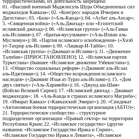
террористическими, их деятельность запрещена:
01. «Высший военный Маджлисуль Шура Объединенных сил
моджахедов Кавказа»; 02. «Конгресс народов Ичкерии и
Дагестана»; 03. «База» («Аль-Каида»); 04. «Асбат аль-Ансар»;
5. «Священная война» («Аль-Джихад» или «Египетский
исламский джихад»); 06. «Исламская группа» («Аль-Гамаа
аль-Исламия»); 07. «Братья-мусульмане» («Аль-Ихван аль-
Муслимун»); 08. «Партия исламского освобождения» («Хизб
ут-Тахрир аль-Ислами»); 09. «Лашкар-И-Тайба»; 10.
«Исламская группа» («Джамаат-и-Ислами»); 11. «Движение
Талибан» [ПРИОСТАНОВЛЕНО]; 12. «Исламская партия
Туркестана» (бывшее «Исламское движение Узбекистана»);
13. «Общество социальных реформ» («Джамият аль-Ислах
аль-Иджтимаи»); 14. «Общество возрождения исламского
наследия» («Джамият Ихья ат-Тураз аль-Ислами»); 15. «Дом
двух святых» («Аль-Харамейн»); 16. «Джунд аш-Шам»
(Войско Великой Сирии); 17. «Исламский джихад – Джамаат
моджахедов»; 18. «Аль-Каида в странах исламского Магриба»;
19. «Имарат Кавказ» («Кавказский Эмират»); 20. «Синдикат
«Автономная боевая террористическая организация (АБТО)»;
21. Террористическое сообщество – структурное
подразделение организации «Правый сектор» на территории
Республики Крым; 22. «Исламское государство» (другие
названия: «Исламское Государство Ирака и Сирии»,
«Исламское Государство Ирака и Леванта», «Исламское