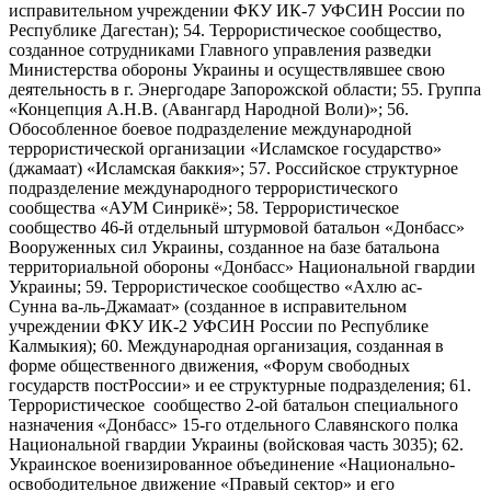
исправительном учреждении ФКУ ИК-7 УФСИН России по
Республике Дагестан); 54. Террористическое сообщество,
созданное сотрудниками Главного управления разведки
Министерства обороны Украины и осуществлявшее свою
деятельность в г. Энергодаре Запорожской области; 55. Группа
«Концепция А.Н.В. (Авангард Народной Воли)»; 56.
Обособленное боевое подразделение международной
террористической организации «Исламское государство»
(джамаат) «Исламская баккия»; 57. Российское структурное
подразделение международного террористического
сообщества «АУМ Синрикё»; 58. Террористическое
сообщество 46-й отдельный штурмовой батальон «Донбасс»
Вооруженных сил Украины, созданное на базе батальона
территориальной обороны «Донбасс» Национальной гвардии
Украины; 59. Террористическое сообщество «Ахлю ас-
Сунна ва-ль-Джамаат» (созданное в исправительном
учреждении ФКУ ИК-2 УФСИН России по Республике
Калмыкия); 60. Международная организация, созданная в
форме общественного движения, «Форум свободных
государств постРоссии» и ее структурные подразделения; 61.
Террористическое сообщество 2-ой батальон специального
назначения «Донбасс» 15-го отдельного Славянского полка
Национальной гвардии Украины (войсковая часть 3035); 62.
Украинское военизированное объединение «Национально-
освободительное движение «Правый сектор» и его