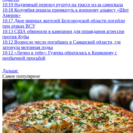
10:19
Надземный переход рухнул на трассе из-за самосвала
10:18
Колумбия решила примкнуть к военному альянсу «Щит
Америк»
10:17
Двое мирных жителей Белгородской области погибли
при атаках ВСУ
10:13
США обвинили в кампании для оправдания агрессии
против Кубы
10:12
Возросло число погибших в Самарской области, где
затонула моторная лодка
10:12
«Лично к тебе»: Гузеева обратилась к Киркорову с
необычной просьбой
Дальше
Самое популярное