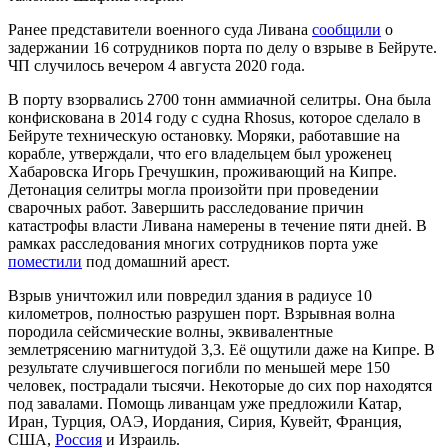
Ранее представители военного суда Ливана
сообщили
о
задержании 16 сотрудников порта по делу о взрыве в Бейруте.
ЧП случилось вечером 4 августа 2020 года.
В порту взорвались 2700 тонн аммиачной селитры. Она была
конфискована в 2014 году с судна Rhosus, которое сделало в
Бейруте техническую остановку. Моряки, работавшие на
корабле, утверждали, что его владельцем был уроженец
Хабаровска Игорь Гречушкин, проживающий на Кипре.
Детонация селитры могла произойти при проведении
сварочных работ. Завершить расследование причин
катастрофы власти Ливана намерены в течение пяти дней. В
рамках расследования многих сотрудников порта уже
поместили
под домашний арест.
Взрыв уничтожил или повредил здания в радиусе 10
километров, полностью разрушен порт. Взрывная волна
породила сейсмические волны, эквивалентные
землетрясению магнитудой 3,3. Её ощутили даже на Кипре. В
результате случившегося погибли по меньшей мере 150
человек, пострадали тысячи. Некоторые до сих пор находятся
под завалами. Помощь ливанцам уже предложили Катар,
Иран, Турция, ОАЭ, Иордания, Сирия, Кувейт, Франция,
США,
Россия
и Израиль.