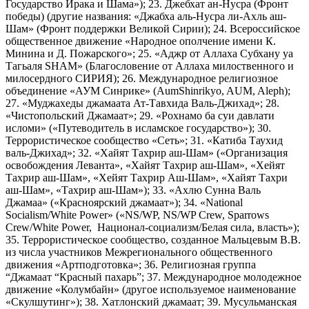
Государство Ирака и Шама»); 23. Джебхат ан-Нусра (Фронт
победы) (другие названия: «Джабха аль-Нусра ли-Ахль аш-
Шам» (Фронт поддержки Великой Сирии); 24. Всероссийское
общественное движение «Народное ополчение имени К.
Минина и Д. Пожарского»; 25. «Аджр от Аллаха Субхану уа
Тагьаля SHAM» (Благословение от Аллаха милоственного и
милосердного СИРИЯ); 26. Международное религиозное
объединение «АУМ Синрике» (AumShinrikyo, AUM, Aleph);
27. «Муджахеды джамаата Ат-Тавхида Валь-Джихад»; 28.
«Чистопольский Джамаат»; 29. «Рохнамо ба суи давлати
исломи» («Путеводитель в исламское государство»); 30.
Террористическое сообщество «Сеть»; 31. «Катиба Таухид
валь-Джихад»; 32. «Хайят Тахрир аш-Шам» («Организация
освобождения Леванта», «Хайят Тахрир аш-Шам», «Хейят
Тахрир аш-Шам», «Хейят Тахрир Аш-Шам», «Хайят Тахри
аш-Шам», «Тахрир аш-Шам»); 33. «Ахлю Сунна Валь
Джамаа» («Красноярский джамаат»); 34. «National
Socialism/White Power» («NS/WP, NS/WP Crew, Sparrows
Crew/White Power, Национал-социализм/Белая сила, власть»);
35. Террористическое сообщество, созданное Мальцевым В.В.
из числа участников Межрегионального общественного
движения «Артподготовка»; 36. Религиозная группа
“Джамаат “Красный пахарь”; 37. Международное молодежное
движение «Колумбайн» (другое используемое наименование
«Скулшутинг»); 38. Хатлонский джамаат; 39. Мусульманская