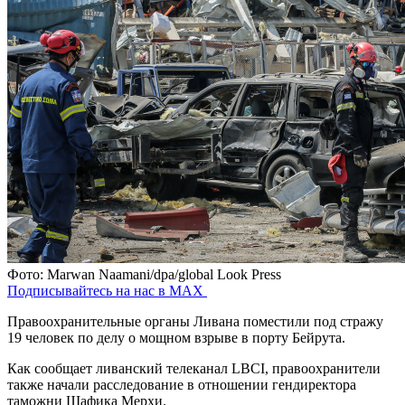
Фото: Marwan Naamani/dpa/global Look Press
Подписывайтесь на нас в MAX
Правоохранительные органы Ливана поместили под стражу
19 человек по делу о мощном взрыве в порту Бейрута.
Как сообщает ливанский телеканал LBCI, правоохранители
также начали расследование в отношении гендиректора
таможни Шафика Мерхи.