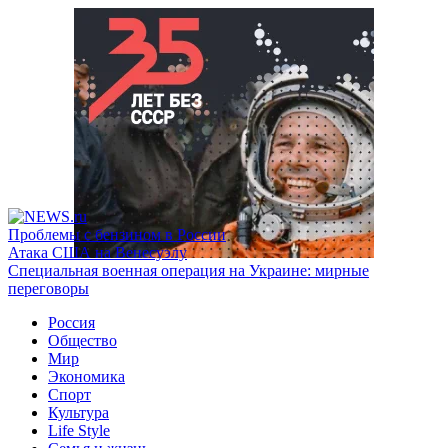
Проблемы с бензином в России
Атака США на Венесуэлу
Специальная военная операция на Украине: мирные
переговоры
Россия
Общество
Мир
Экономика
Спорт
Культура
Life Style