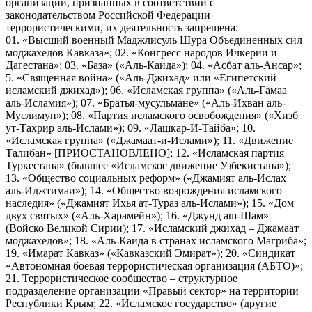
организаций, признанных в соответствии с
законодательством Российской Федерации
террористическими, их деятельность запрещена:
01. «Высший военный Маджлисуль Шура Объединенных сил
моджахедов Кавказа»; 02. «Конгресс народов Ичкерии и
Дагестана»; 03. «База» («Аль-Каида»); 04. «Асбат аль-Ансар»;
5. «Священная война» («Аль-Джихад» или «Египетский
исламский джихад»); 06. «Исламская группа» («Аль-Гамаа
аль-Исламия»); 07. «Братья-мусульмане» («Аль-Ихван аль-
Муслимун»); 08. «Партия исламского освобождения» («Хизб
ут-Тахрир аль-Ислами»); 09. «Лашкар-И-Тайба»; 10.
«Исламская группа» («Джамаат-и-Ислами»); 11. «Движение
Талибан» [ПРИОСТАНОВЛЕНО]; 12. «Исламская партия
Туркестана» (бывшее «Исламское движение Узбекистана»);
13. «Общество социальных реформ» («Джамият аль-Ислах
аль-Иджтимаи»); 14. «Общество возрождения исламского
наследия» («Джамият Ихья ат-Тураз аль-Ислами»); 15. «Дом
двух святых» («Аль-Харамейн»); 16. «Джунд аш-Шам»
(Войско Великой Сирии); 17. «Исламский джихад – Джамаат
моджахедов»; 18. «Аль-Каида в странах исламского Магриба»;
19. «Имарат Кавказ» («Кавказский Эмират»); 20. «Синдикат
«Автономная боевая террористическая организация (АБТО)»;
21. Террористическое сообщество – структурное
подразделение организации «Правый сектор» на территории
Республики Крым; 22. «Исламское государство» (другие