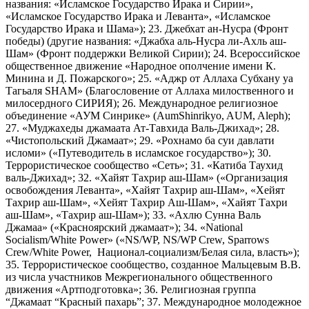
названия: «Исламское Государство Ирака и Сирии»,
«Исламское Государство Ирака и Леванта», «Исламское
Государство Ирака и Шама»); 23. Джебхат ан-Нусра (Фронт
победы) (другие названия: «Джабха аль-Нусра ли-Ахль аш-
Шам» (Фронт поддержки Великой Сирии); 24. Всероссийское
общественное движение «Народное ополчение имени К.
Минина и Д. Пожарского»; 25. «Аджр от Аллаха Субхану уа
Тагьаля SHAM» (Благословение от Аллаха милоственного и
милосердного СИРИЯ); 26. Международное религиозное
объединение «АУМ Синрике» (AumShinrikyo, AUM, Aleph);
27. «Муджахеды джамаата Ат-Тавхида Валь-Джихад»; 28.
«Чистопольский Джамаат»; 29. «Рохнамо ба суи давлати
исломи» («Путеводитель в исламское государство»); 30.
Террористическое сообщество «Сеть»; 31. «Катиба Таухид
валь-Джихад»; 32. «Хайят Тахрир аш-Шам» («Организация
освобождения Леванта», «Хайят Тахрир аш-Шам», «Хейят
Тахрир аш-Шам», «Хейят Тахрир Аш-Шам», «Хайят Тахри
аш-Шам», «Тахрир аш-Шам»); 33. «Ахлю Сунна Валь
Джамаа» («Красноярский джамаат»); 34. «National
Socialism/White Power» («NS/WP, NS/WP Crew, Sparrows
Crew/White Power, Национал-социализм/Белая сила, власть»);
35. Террористическое сообщество, созданное Мальцевым В.В.
из числа участников Межрегионального общественного
движения «Артподготовка»; 36. Религиозная группа
“Джамаат “Красный пахарь”; 37. Международное молодежное