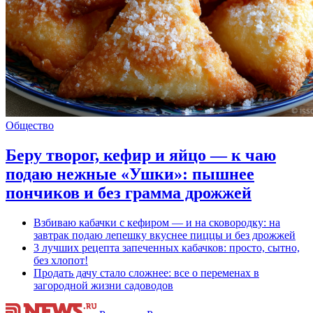
Общество
Беру творог, кефир и яйцо — к чаю
подаю нежные «Ушки»: пышнее
пончиков и без грамма дрожжей
Взбиваю кабачки с кефиром — и на сковородку: на
завтрак подаю лепешку вкуснее пиццы и без дрожжей
3 лучших рецепта запеченных кабачков: просто, сытно,
без хлопот!
Продать дачу стало сложнее: все о переменах в
загородной жизни садоводов