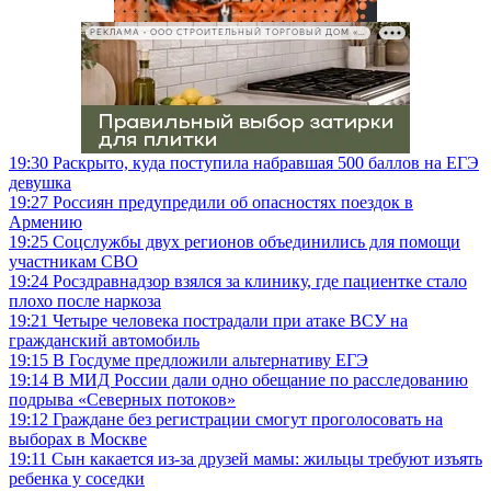
РЕКЛАМА • ООО СТРОИТЕЛЬНЫЙ ТОРГОВЫЙ ДОМ «ПЕТРОВИЧ», ИНН 7802348846
19:30
Раскрыто, куда поступила набравшая 500 баллов на ЕГЭ
девушка
19:27
Россиян предупредили об опасностях поездок в
Армению
19:25
Соцслужбы двух регионов объединились для помощи
участникам СВО
19:24
Росздравнадзор взялся за клинику, где пациентке стало
плохо после наркоза
19:21
Четыре человека пострадали при атаке ВСУ на
гражданский автомобиль
19:15
В Госдуме предложили альтернативу ЕГЭ
19:14
В МИД России дали одно обещание по расследованию
подрыва «Северных потоков»
19:12
Граждане без регистрации смогут проголосовать на
выборах в Москве
19:11
Сын какается из-за друзей мамы: жильцы требуют изъять
ребенка у соседки