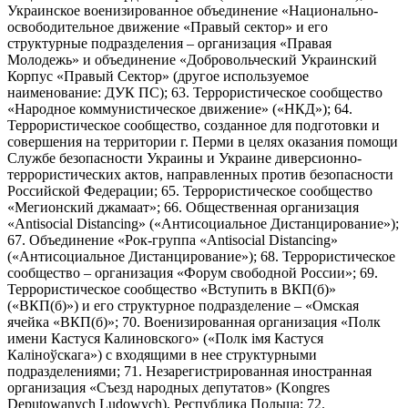
Украинское военизированное объединение «Национально-
освободительное движение «Правый сектор» и его
структурные подразделения – организация «Правая
Молодежь» и объединение «Добровольческий Украинский
Корпус «Правый Сектор» (другое используемое
наименование: ДУК ПС); 63. Террористическое сообщество
«Народное коммунистическое движение» («НКД»); 64.
Террористическое сообщество, созданное для подготовки и
совершения на территории г. Перми в целях оказания помощи
Службе безопасности Украины и Украине диверсионно-
террористических актов, направленных против безопасности
Российской Федерации; 65. Террористическое сообщество
«Мегионский джамаат»; 66. Общественная организация
«Antisocial Distancing» («Антисоциальное Дистанцирование»);
67. Объединение «Рок-группа «Antisocial Distancing»
(«Антисоциальное Дистанцирование»); 68. Террористическое
сообщество – организация «Форум свободной России»; 69.
Террористическое сообщество «Вступить в ВКП(б)»
(«ВКП(б)») и его структурное подразделение – «Омская
ячейка «ВКП(б)»; 70. Военизированная организация «Полк
имени Кастуся Калиновского» («Полк iмя Кастуся
Калiноўскага») с входящими в нее структурными
подразделениями; 71. Незарегистрированная иностранная
организация «Съезд народных депутатов» (Kongres
Deputowanych Ludowych), Республика Польша; 72.