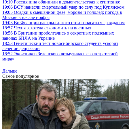
19:10
Россиянина обвинили в домогательствах к египтянке
19:06
ВСУ нанесли смертельный удар по селу под Купянском
19:05
Осадки в смешанной фазе, морозы и гололед: погода в
Москве в начале ноября
19:03
Во Франции раскрыли, кого стоит опасаться гражданам
18:57
Чехия захотела сэкономить на военных
18:56
В Британии проболтались о секретных подземных
заводах БПЛА на Украине
18:53
Генетический тест новосибирского студента ускорит
лечение депрессии
18:52
Экс-спикер Зеленского возмутилась его «стратегией
мира»
Дальше
Самое популярное