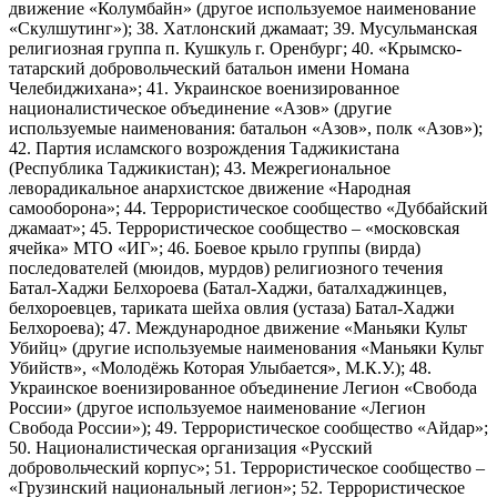
движение «Колумбайн» (другое используемое наименование
«Скулшутинг»); 38. Хатлонский джамаат; 39. Мусульманская
религиозная группа п. Кушкуль г. Оренбург; 40. «Крымско-
татарский добровольческий батальон имени Номана
Челебиджихана»; 41. Украинское военизированное
националистическое объединение «Азов» (другие
используемые наименования: батальон «Азов», полк «Азов»);
42. Партия исламского возрождения Таджикистана
(Республика Таджикистан); 43. Межрегиональное
леворадикальное анархистское движение «Народная
самооборона»; 44. Террористическое сообщество «Дуббайский
джамаат»; 45. Террористическое сообщество – «московская
ячейка» МТО «ИГ»; 46. Боевое крыло группы (вирда)
последователей (мюидов, мурдов) религиозного течения
Батал-Хаджи Белхороева (Батал-Хаджи, баталхаджинцев,
белхороевцев, тариката шейха овлия (устаза) Батал-Хаджи
Белхороева); 47. Международное движение «Маньяки Культ
Убийц» (другие используемые наименования «Маньяки Культ
Убийств», «Молодёжь Которая Улыбается», М.К.У.); 48.
Украинское военизированное объединение Легион «Свобода
России» (другое используемое наименование «Легион
Свобода России»); 49. Террористическое сообщество «Айдар»;
50. Националистическая организация «Русский
добровольческий корпус»; 51. Террористическое сообщество –
«Грузинский национальный легион»; 52. Террористическое