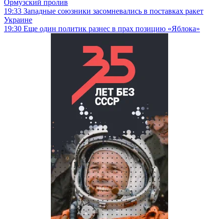
Ормузский пролив
19:33
Западные союзники засомневались в поставках ракет
Украине
19:30
Еще один политик разнес в прах позицию «Яблока»