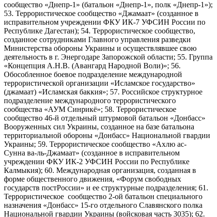
сообщество «Днепр-1» (батальон «Днепр-1», полк «Днепр-1»);
53. Террористическое сообщество «Джамаат» (созданное в
исправительном учреждении ФКУ ИК-7 УФСИН России по
Республике Дагестан); 54. Террористическое сообщество,
созданное сотрудниками Главного управления разведки
Министерства обороны Украины и осуществлявшее свою
деятельность в г. Энергодаре Запорожской области; 55. Группа
«Концепция А.Н.В. (Авангард Народной Воли)»; 56.
Обособленное боевое подразделение международной
террористической организации «Исламское государство»
(джамаат) «Исламская баккия»; 57. Российское структурное
подразделение международного террористического
сообщества «АУМ Синрикё»; 58. Террористическое
сообщество 46-й отдельный штурмовой батальон «Донбасс»
Вооруженных сил Украины, созданное на базе батальона
территориальной обороны «Донбасс» Национальной гвардии
Украины; 59. Террористическое сообщество «Ахлю ас-
Сунна ва-ль-Джамаат» (созданное в исправительном
учреждении ФКУ ИК-2 УФСИН России по Республике
Калмыкия); 60. Международная организация, созданная в
форме общественного движения, «Форум свободных
государств постРоссии» и ее структурные подразделения; 61.
Террористическое сообщество 2-ой батальон специального
назначения «Донбасс» 15-го отдельного Славянского полка
Национальной гвардии Украины (войсковая часть 3035); 62.