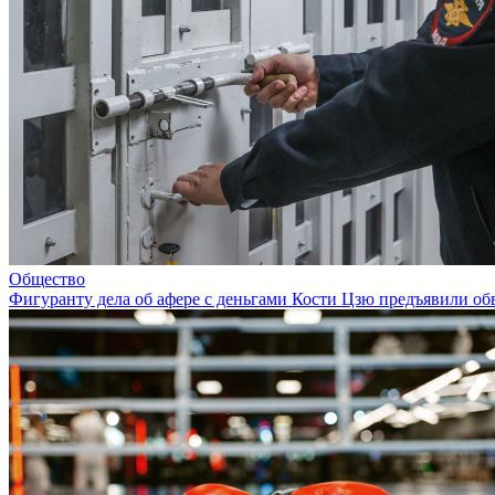
Общество
Фигуранту дела об афере с деньгами Кости Цзю предъявили о