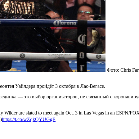
Фото: Chris Far
онтея Уайлдера пройдёт 3 октября в Лас-Вегасе.
оединка — это выбор организаторов, не связанный с коронавирус
ay Wilder are slated to meet again Oct. 3 in Las Vegas in an ESPN/FO
c)
https://t.co/wZqkQYUGgE