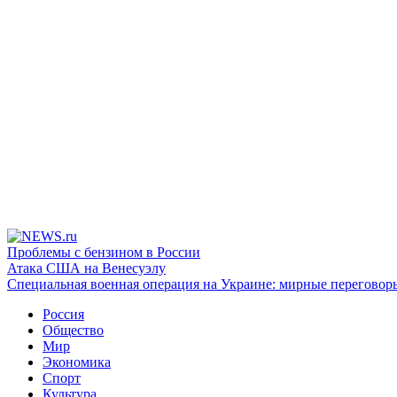
Проблемы с бензином в России
Атака США на Венесуэлу
Специальная военная операция на Украине: мирные переговор
Россия
Общество
Мир
Экономика
Спорт
Культура