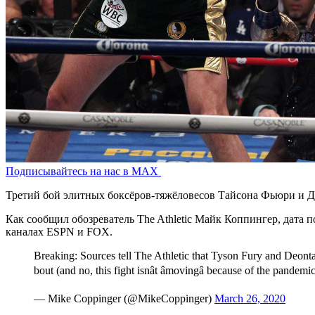
Подписывайтесь на нас в MAX
Третий бой элитных боксёров-тяжёловесов Тайсона Фьюри и Де
Как сообщил обозреватель The Athletic Майк Коппингер, дата п
каналах ESPN и FOX.
Breaking: Sources tell The Athletic that Tyson Fury and Deont
bout (and no, this fight isnât âmovingâ because of the pandemi
— Mike Coppinger (@MikeCoppinger)
March 26, 2020