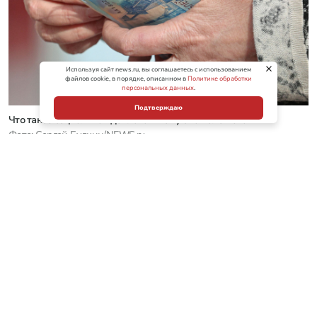
Используя сайт news.ru, вы соглашаетесь с использованием
файлов cookie, в порядке, описанном в
Политике обработки
персональных данных
.
Подтверждаю
Что такое социальная доплата и кому она положена
Фото: Сергей Булкин/NEWS.ru
Федеральная и региональная доплата:
в чем разница
Социальные доплаты бывают двух видов —
федеральные и региональные. Все зависит от того,
какой прожиточный минимум установлен в вашем
регионе. В 2026 году федеральный прожиточный
минимум для пенсионеров по всей стране
составляет 16 288 руб. Если в вашем регионе эта