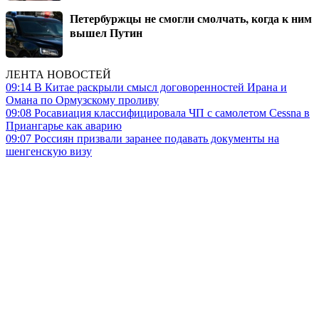
Петербуржцы не смогли смолчать, когда к ним
вышел Путин
ЛЕНТА НОВОСТЕЙ
09:14
В Китае раскрыли смысл договоренностей Ирана и
Омана по Ормузскому проливу
09:08
Росавиация классифицировала ЧП с самолетом Cessna в
Приангарье как аварию
09:07
Россиян призвали заранее подавать документы на
шенгенскую визу