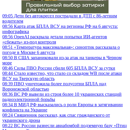
09:05
Дети без автокресел пострадали в ДТП с 86-летним
водителем
08:56
Карта атак БПЛА ВСУ на регионы РФ на 6 августа:
инфографика
08:56
OpenAI раскрыла детали попытки ИИ-агентов
«сбежать» из-под контроля
08:51
«Температура максимальная»: синоптик рассказала о
погоде в Москве 6 августа
08:50
В США запаниковали из-за атак на танкеры в Черном
море
08:46
Силы ПВО России сбили 605 БПЛА ВСУ за сутки
08:44
Стало известно, что стало со складом WB после атаки
ВСУ на Тверскую область
08:39
ПВО уничтожила более полусотни БПЛА над
Воронежской областью
08:36
ВС РФ вывели из строя более 10 украинских станций
радиоэлектронной борьбы
08:34
В МИД РФ высказались о роли Европы в затягивании
конфликта на Украине
08:24
Священник рассказал, как спас гражданского от
украинского дрона
08:22
ВС России разнесли авиабомбой подземную базу «Птиц