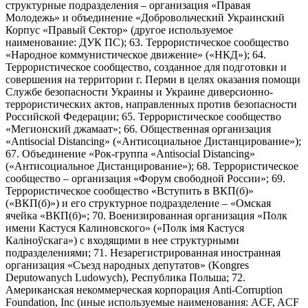
структурные подразделения – организация «Правая
Молодежь» и объединение «Добровольческий Украинский
Корпус «Правый Сектор» (другое используемое
наименование: ДУК ПС); 63. Террористическое сообщество
«Народное коммунистическое движение» («НКД»); 64.
Террористическое сообщество, созданное для подготовки и
совершения на территории г. Перми в целях оказания помощи
Службе безопасности Украины и Украине диверсионно-
террористических актов, направленных против безопасности
Российской Федерации; 65. Террористическое сообщество
«Мегионский джамаат»; 66. Общественная организация
«Antisocial Distancing» («Антисоциальное Дистанцирование»);
67. Объединение «Рок-группа «Antisocial Distancing»
(«Антисоциальное Дистанцирование»); 68. Террористическое
сообщество – организация «Форум свободной России»; 69.
Террористическое сообщество «Вступить в ВКП(б)»
(«ВКП(б)») и его структурное подразделение – «Омская
ячейка «ВКП(б)»; 70. Военизированная организация «Полк
имени Кастуся Калиновского» («Полк iмя Кастуся
Калiноўскага») с входящими в нее структурными
подразделениями; 71. Незарегистрированная иностранная
организация «Съезд народных депутатов» (Kongres
Deputowanych Ludowych), Республика Польша; 72.
Американская некоммерческая корпорация Anti-Corruption
Foundation, Inc (иные используемые наименования: ACF, ACF