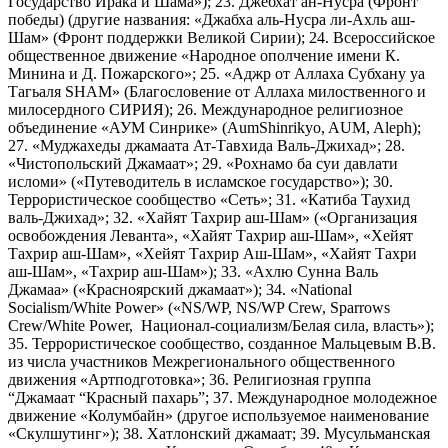
Государство Ирака и Шама»); 23. Джебхат ан-Нусра (Фронт
победы) (другие названия: «Джабха аль-Нусра ли-Ахль аш-
Шам» (Фронт поддержки Великой Сирии); 24. Всероссийское
общественное движение «Народное ополчение имени К.
Минина и Д. Пожарского»; 25. «Аджр от Аллаха Субхану уа
Тагьаля SHAM» (Благословение от Аллаха милоственного и
милосердного СИРИЯ); 26. Международное религиозное
объединение «АУМ Синрике» (AumShinrikyo, AUM, Aleph);
27. «Муджахеды джамаата Ат-Тавхида Валь-Джихад»; 28.
«Чистопольский Джамаат»; 29. «Рохнамо ба суи давлати
исломи» («Путеводитель в исламское государство»); 30.
Террористическое сообщество «Сеть»; 31. «Катиба Таухид
валь-Джихад»; 32. «Хайят Тахрир аш-Шам» («Организация
освобождения Леванта», «Хайят Тахрир аш-Шам», «Хейят
Тахрир аш-Шам», «Хейят Тахрир Аш-Шам», «Хайят Тахри
аш-Шам», «Тахрир аш-Шам»); 33. «Ахлю Сунна Валь
Джамаа» («Красноярский джамаат»); 34. «National
Socialism/White Power» («NS/WP, NS/WP Crew, Sparrows
Crew/White Power, Национал-социализм/Белая сила, власть»);
35. Террористическое сообщество, созданное Мальцевым В.В.
из числа участников Межрегионального общественного
движения «Артподготовка»; 36. Религиозная группа
“Джамаат “Красный пахарь”; 37. Международное молодежное
движение «Колумбайн» (другое используемое наименование
«Скулшутинг»); 38. Хатлонский джамаат; 39. Мусульманская