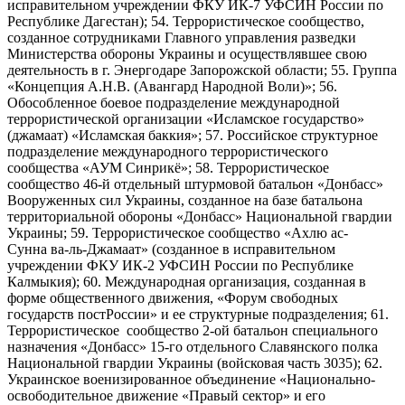
исправительном учреждении ФКУ ИК-7 УФСИН России по
Республике Дагестан); 54. Террористическое сообщество,
созданное сотрудниками Главного управления разведки
Министерства обороны Украины и осуществлявшее свою
деятельность в г. Энергодаре Запорожской области; 55. Группа
«Концепция А.Н.В. (Авангард Народной Воли)»; 56.
Обособленное боевое подразделение международной
террористической организации «Исламское государство»
(джамаат) «Исламская баккия»; 57. Российское структурное
подразделение международного террористического
сообщества «АУМ Синрикё»; 58. Террористическое
сообщество 46-й отдельный штурмовой батальон «Донбасс»
Вооруженных сил Украины, созданное на базе батальона
территориальной обороны «Донбасс» Национальной гвардии
Украины; 59. Террористическое сообщество «Ахлю ас-
Сунна ва-ль-Джамаат» (созданное в исправительном
учреждении ФКУ ИК-2 УФСИН России по Республике
Калмыкия); 60. Международная организация, созданная в
форме общественного движения, «Форум свободных
государств постРоссии» и ее структурные подразделения; 61.
Террористическое сообщество 2-ой батальон специального
назначения «Донбасс» 15-го отдельного Славянского полка
Национальной гвардии Украины (войсковая часть 3035); 62.
Украинское военизированное объединение «Национально-
освободительное движение «Правый сектор» и его