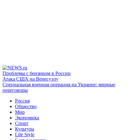
Проблемы с бензином в России
Атака США на Венесуэлу
Специальная военная операция на Украине: мирные
переговоры
Россия
Общество
Мир
Экономика
Спорт
Культура
Life Style