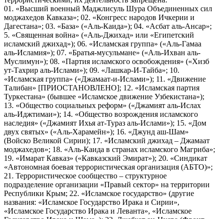
01. «Высший военный Маджлисуль Шура Объединенных сил
моджахедов Кавказа»; 02. «Конгресс народов Ичкерии и
Дагестана»; 03. «База» («Аль-Каида»); 04. «Асбат аль-Ансар»;
5. «Священная война» («Аль-Джихад» или «Египетский
исламский джихад»); 06. «Исламская группа» («Аль-Гамаа
аль-Исламия»); 07. «Братья-мусульмане» («Аль-Ихван аль-
Муслимун»); 08. «Партия исламского освобождения» («Хизб
ут-Тахрир аль-Ислами»); 09. «Лашкар-И-Тайба»; 10.
«Исламская группа» («Джамаат-и-Ислами»); 11. «Движение
Талибан» [ПРИОСТАНОВЛЕНО]; 12. «Исламская партия
Туркестана» (бывшее «Исламское движение Узбекистана»);
13. «Общество социальных реформ» («Джамият аль-Ислах
аль-Иджтимаи»); 14. «Общество возрождения исламского
наследия» («Джамият Ихья ат-Тураз аль-Ислами»); 15. «Дом
двух святых» («Аль-Харамейн»); 16. «Джунд аш-Шам»
(Войско Великой Сирии); 17. «Исламский джихад – Джамаат
моджахедов»; 18. «Аль-Каида в странах исламского Магриба»;
19. «Имарат Кавказ» («Кавказский Эмират»); 20. «Синдикат
«Автономная боевая террористическая организация (АБТО)»;
21. Террористическое сообщество – структурное
подразделение организации «Правый сектор» на территории
Республики Крым; 22. «Исламское государство» (другие
названия: «Исламское Государство Ирака и Сирии»,
«Исламское Государство Ирака и Леванта», «Исламское