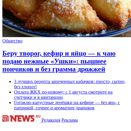
Общество
Беру творог, кефир и яйцо — к чаю
подаю нежные «Ушки»: пышнее
пончиков и без грамма дрожжей
3 лучших рецепта запеченных кабачков: просто, сытно,
без хлопот!
Оплата ЖКХ по-новому: с 1 августа смотрите на
счетчики и в квитанции
Готовлю капустные лепёшки на кефире — без яиц, с
паприкой, сочнее и ароматнее драников
Редакция
Реклама