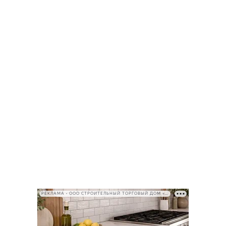
РЕКЛАМА • ООО СТРОИТЕЛЬНЫЙ ТОРГОВЫЙ ДОМ «ПЕТРОВИЧ», ИНН 7802348846