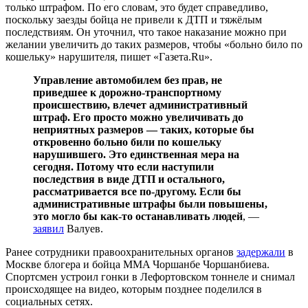
только штрафом. По его словам, это будет справедливо,
поскольку заезды бойца не привели к ДТП и тяжёлым
последствиям. Он уточнил, что такое наказание можно при
желании увеличить до таких размеров, чтобы «больно било по
кошельку» нарушителя, пишет «Газета.Ru».
Управление автомобилем без прав, не
приведшее к дорожно-транспортному
происшествию, влечет административный
штраф. Его просто можно увеличивать до
неприятных размеров — таких, которые бы
откровенно больно били по кошельку
нарушившего. Это единственная мера на
сегодня. Потому что если наступили
последствия в виде ДТП и остального,
рассматривается все по-другому. Если бы
административные штрафы были повышены,
это могло бы как-то останавливать людей
, —
заявил
Валуев.
Ранее сотрудники правоохранительных органов
задержали
в
Москве блогера и бойца MMA Чоршанбе Чоршанбиева.
Спортсмен устроил гонки в Лефортовском тоннеле и снимал
происходящее на видео, которым позднее поделился в
социальных сетях.