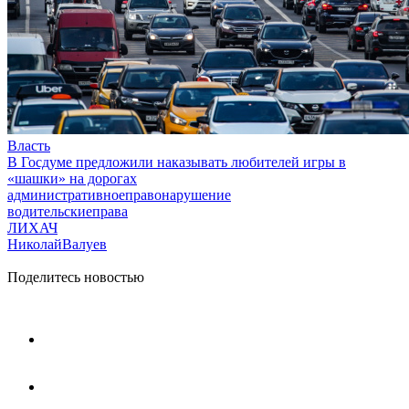
Власть
В Госдуме предложили наказывать любителей игры в
«шашки» на дорогах
административноеправонарушение
водительскиеправа
ЛИХАЧ
НиколайВалуев
Поделитесь новостью