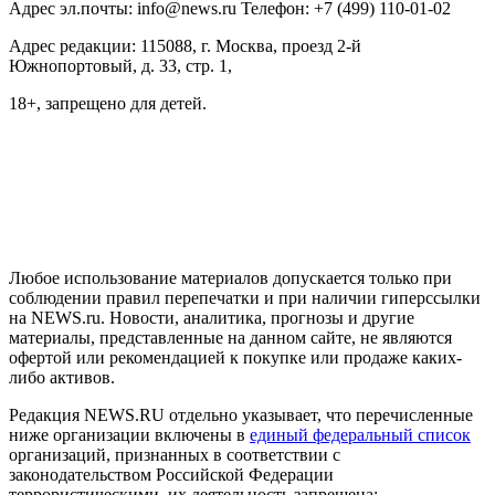
Адрес эл.почты: info@news.ru Телефон: +7 (499) 110-01-02
Адрес редакции: 115088, г. Москва, проезд 2-й
Южнопортовый, д. 33, стр. 1,
18+, запрещено для детей.
На информационном ресурсе NEWS.RU применяются
рекомендательные технологии (информационные технологии
предоставления информации на основе сбора, систематизации
и анализа сведений, относящихся к предпочтениям
пользователей сети "Интернет", находящихся на территории
Российской Федерации)
Любое использование материалов допускается только при
соблюдении правил перепечатки и при наличии гиперссылки
на NEWS.ru. Новости, аналитика, прогнозы и другие
материалы, представленные на данном сайте, не являются
офертой или рекомендацией к покупке или продаже каких-
либо активов.
Редакция NEWS.RU отдельно указывает, что перечисленные
ниже организации включены в
единый федеральный список
организаций, признанных в соответствии с
законодательством Российской Федерации
террористическими, их деятельность запрещена: