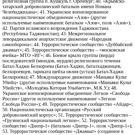
религиозная группа п. Кушкуль г. Оренбург; 40. «Крымско-
татарский добровольческий батальон имени Номана
Челебиджихана»; 41. Украинское военизированное
националистическое объединение «Азов» (другие
используемые наименования: батальон «Азов», полк «Азов»);
42. Партия исламского возрождения Таджикистана
(Республика Таджикистан); 43. Межрегиональное
леворадикальное анархистское движение «Народная
самооборона»; 44. Террористическое сообщество «Дуббайский
джамаат»; 45. Террористическое сообщество – «московская
ячейка» МТО «ИГ»; 46. Боевое крыло группы (вирда)
последователей (мюидов, мурдов) религиозного течения
Батал-Хаджи Белхороева (Батал-Хаджи, баталхаджинцев,
белхороевцев, тариката шейха овлия (устаза) Батал-Хаджи
Белхороева); 47. Международное движение «Маньяки Культ
Убийц» (другие используемые наименования «Маньяки Культ
Убийств», «Молодёжь Которая Улыбается», М.К.У.); 48.
Украинское военизированное объединение Легион «Свобода
России» (другое используемое наименование «Легион
Свобода России»); 49. Террористическое сообщество «Айдар»;
50. Националистическая организация «Русский
добровольческий корпус»; 51. Террористическое сообщество –
«Грузинский национальный легион»; 52. Террористическое
сообщество «Днепр-1» (батальон «Днепр-1», полк «Днепр-1»);
53. Террористическое сообщество «Джамаат» (созданное в