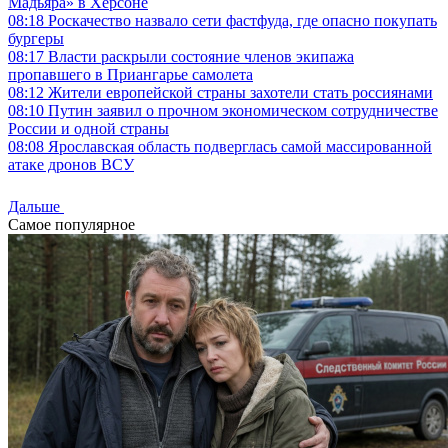
Мадьяра» в Херсоне
08:18
Роскачество назвало сети фастфуда, где опасно покупать
бургеры
08:17
Власти раскрыли состояние членов экипажа
пропавшего в Приангарье самолета
08:12
Жители европейской страны захотели стать россиянами
08:10
Путин заявил о прочном экономическом сотрудничестве
России и одной страны
08:08
Ярославская область подверглась самой массированной
атаке дронов ВСУ
Дальше
Самое популярное