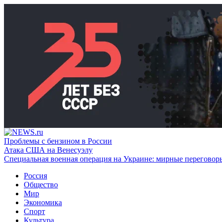
Проблемы с бензином в России
Атака США на Венесуэлу
Специальная военная операция на Украине: мирные переговор
Россия
Общество
Мир
Экономика
Спорт
Культура