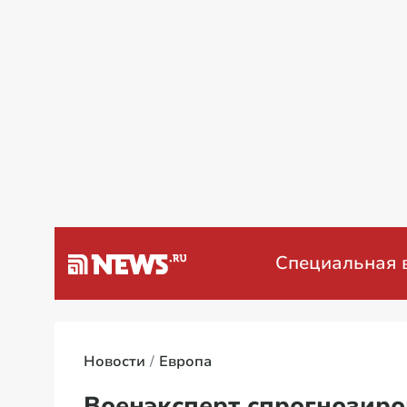
а Венесуэлу
Специальная военна
Новости
Европа
Военэксперт спрогнозиро