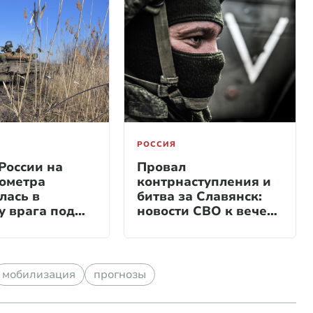
РОССИЯ
России на
Провал
ометра
контрнаступления и
лась в
битва за Славянск:
у врага под
новости СВО к вечеру
и
27 мая
мобилизация
прогнозы