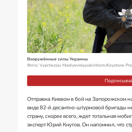
Вооружённые силы Украины
Фото: Vyacheslav Madiyevskyyukrinform/Keystone Pre
Подписывай
Отправка Киевом в бой на Запорожском на
виде 82-й десантно-штурмовой бригады не 
страну, скорее всего, ждет тотальная моб
эксперт Юрий Кнутов. Он напомнил, что ст