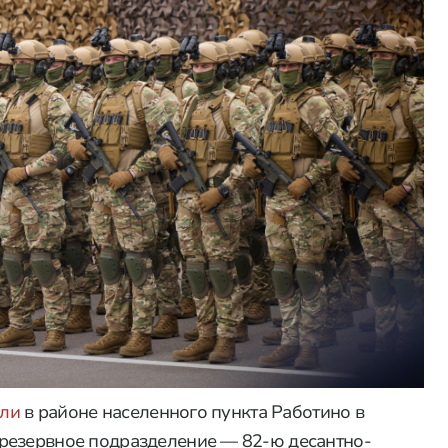
али
в районе населенного пункта Работино в
резервное подразделение — 82-ю десантно-