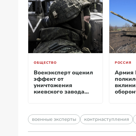
ОБЩЕСТВО
РОССИЯ
Военэксперт оценил
Армия 
эффект от
полкил
уничтожения
вклини
киевского завода
оборон
«Квант»
Сумам
военные эксперты
контрнаступления