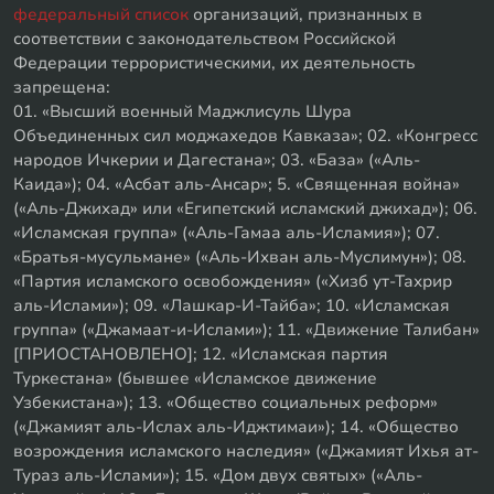
федеральный список
организаций, признанных в
соответствии с законодательством Российской
Федерации террористическими, их деятельность
запрещена:
01. «Высший военный Маджлисуль Шура
Объединенных сил моджахедов Кавказа»; 02. «Конгресс
народов Ичкерии и Дагестана»; 03. «База» («Аль-
Каида»); 04. «Асбат аль-Ансар»; 5. «Священная война»
(«Аль-Джихад» или «Египетский исламский джихад»); 06.
«Исламская группа» («Аль-Гамаа аль-Исламия»); 07.
«Братья-мусульмане» («Аль-Ихван аль-Муслимун»); 08.
«Партия исламского освобождения» («Хизб ут-Тахрир
аль-Ислами»); 09. «Лашкар-И-Тайба»; 10. «Исламская
группа» («Джамаат-и-Ислами»); 11. «Движение Талибан»
[ПРИОСТАНОВЛЕНО]; 12. «Исламская партия
Туркестана» (бывшее «Исламское движение
Узбекистана»); 13. «Общество социальных реформ»
(«Джамият аль-Ислах аль-Иджтимаи»); 14. «Общество
возрождения исламского наследия» («Джамият Ихья ат-
Тураз аль-Ислами»); 15. «Дом двух святых» («Аль-