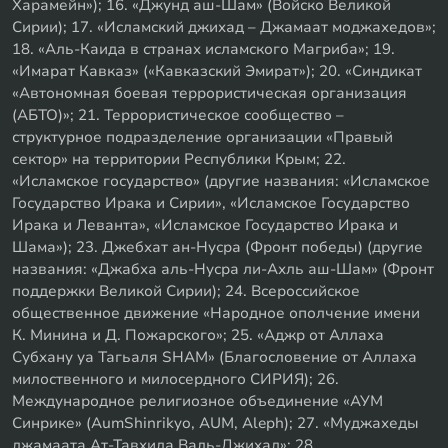
Харамейн»); 16. «Джунд аш-Шам» (Войско Великой
Сирии); 17. «Исламский джихад – Джамаат моджахедов»;
18. «Аль-Каида в странах исламского Магриба»; 19.
«Имарат Кавказ» («Кавказский Эмират»); 20. «Синдикат
«Автономная боевая террористическая организация
(АБТО)»; 21. Террористическое сообщество –
структурное подразделение организации «Правый
сектор» на территории Республики Крым; 22.
«Исламское государство» (другие названия: «Исламское
Государство Ирака и Сирии», «Исламское Государство
Ирака и Леванта», «Исламское Государство Ирака и
Шама»); 23. Джебхат ан-Нусра (Фронт победы) (другие
названия: «Джабха аль-Нусра ли-Ахль аш-Шам» (Фронт
поддержки Великой Сирии); 24. Всероссийское
общественное движение «Народное ополчение имени
К. Минина и Д. Пожарского»; 25. «Аджр от Аллаха
Субхану уа Тагьаля SHAM» (Благословение от Аллаха
милоственного и милосердного СИРИЯ); 26.
Международное религиозное объединение «АУМ
Синрике» (AumShinrikyo, AUM, Aleph); 27. «Муджахеды
джамаата Ат-Тавхида Валь-Джихад»; 28.