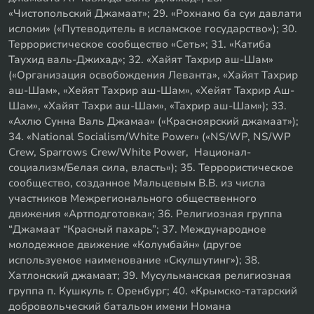
«Чистопольский Джамаат»; 29. «Рохнамо ба суи давлати
исломи» («Путеводитель в исламское государство»); 30.
Террористическое сообщество «Сеть»; 31. «Катиба
Таухид валь-Джихад»; 32. «Хайят Тахрир аш-Шам»
(«Организация освобождения Леванта», «Хайят Тахрир
аш-Шам», «Хейят Тахрир аш-Шам», «Хейят Тахрир Аш-
Шам», «Хайят Тахри аш-Шам», «Тахрир аш-Шам»); 33.
«Ахлю Сунна Валь Джамаа» («Красноярский джамаат»);
34. «National Socialism/White Power» («NS/WP, NS/WP
Crew, Sparrows Crew/White Power, Национал-
социализм/Белая сила, власть»); 35. Террористическое
сообщество, созданное Мальцевым В.В. из числа
участников Межрегионального общественного
движения «Артподготовка»; 36. Религиозная группа
“Джамаат “Красный пахарь”; 37. Международное
молодежное движение «Колумбайн» (другое
используемое наименование «Скулшутинг»); 38.
Хатлонский джамаат; 39. Мусульманская религиозная
группа п. Кушкуль г. Оренбург; 40. «Крымско-татарский
добровольческий батальон имени Номана