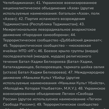
Челебиджихана»; 41. Украинское военизированное
националистическое объединение «Азов» (другие
используемые наименования: батальон «Азов», полк
«Азов»); 42. Партия исламского возрождения
Таджикистана (Республика Таджикистан); 43.
Межрегиональное леворадикальное анархистское
движение «Народная самооборона»; 44.
Террористическое сообщество «Дуббайский джамаат»;
45. Террористическое сообщество – «московская
ячейка» МТО «ИГ»; 46. Боевое крыло группы (вирда)
последователей (мюидов, мурдов) религиозного
течения Батал-Хаджи Белхороева (Батал-Хаджи,
баталхаджинцев, белхороевцев, тариката шейха овлия
(устаза) Батал-Хаджи Белхороева); 47. Международное
движение «Маньяки Культ Убийц» (другие
используемые наименования «Маньяки Культ Убийств»,
«Молодёжь Которая Улыбается», М.К.У.); 48. Украинское
военизированное объединение Легион «Свобода
России» (другое используемое наименование «Легион
Свобода России»); 49. Террористическое сообщество