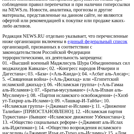
соблюдении правил перепечатки и при наличии гиперссылки
на NEWS.ru. Новости, аналитика, прогнозы и другие
материалы, представленные на данном сайте, не являются
офертой или рекомендацией к покупке или продаже каких-
либо активов.
Редакция NEWS.RU отдельно указывает, что перечисленные
ниже организации включены в
единый федеральный список
организаций, признанных в соответствии с
законодательством Российской Федерации
террористическими, их деятельность запрещена:
01. «Высший военный Маджлисуль Шура Объединенных сил
моджахедов Кавказа»; 02. «Конгресс народов Ичкерии и
Дагестана»; 03. «База» («Аль-Каида»); 04. «Асбат аль-Ансар»;
5. «Священная война» («Аль-Джихад» или «Египетский
исламский джихад»); 06. «Исламская группа» («Аль-Гамаа
аль-Исламия»); 07. «Братья-мусульмане» («Аль-Ихван аль-
Муслимун»); 08. «Партия исламского освобождения» («Хизб
ут-Тахрир аль-Ислами»); 09. «Лашкар-И-Тайба»; 10.
«Исламская группа» («Джамаат-и-Ислами»); 11. «Движение
Талибан» [ПРИОСТАНОВЛЕНО]; 12. «Исламская партия
Туркестана» (бывшее «Исламское движение Узбекистана»);
13. «Общество социальных реформ» («Джамият аль-Ислах
аль-Иджтимаи»); 14. «Общество возрождения исламского
наследия» («Джамият Ихья ат-Тураз аль-Ислами»); 15. «Дом