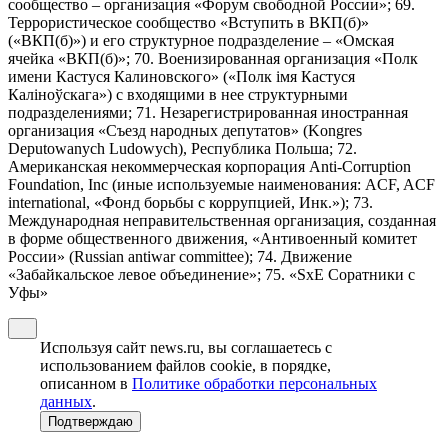
сообщество – организация «Форум свободной России»; 69.
Террористическое сообщество «Вступить в ВКП(б)»
(«ВКП(б)») и его структурное подразделение – «Омская
ячейка «ВКП(б)»; 70. Военизированная организация «Полк
имени Кастуся Калиновского» («Полк iмя Кастуся
Калiноўскага») с входящими в нее структурными
подразделениями; 71. Незарегистрированная иностранная
организация «Съезд народных депутатов» (Kongres
Deputowanych Ludowych), Республика Польша; 72.
Американская некоммерческая корпорация Anti-Corruption
Foundation, Inc (иные используемые наименования: ACF, ACF
international, «Фонд борьбы с коррупцией, Инк.»); 73.
Международная неправительственная организация, созданная
в форме общественного движения, «Антивоенный комитет
России» (Russian antiwar committee); 74. Движение
«Забайкальское левое объединение»; 75. «SxE Соратники с
Уфы»
Используя сайт news.ru, вы соглашаетесь с
использованием файлов cookie, в порядке,
описанном в
Политике обработки персональных
данных
.
Подтверждаю