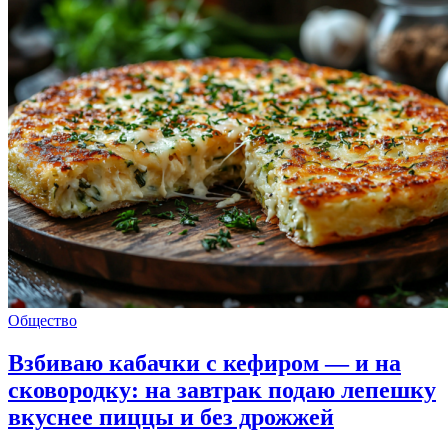
Общество
Взбиваю кабачки с кефиром — и на
сковородку: на завтрак подаю лепешку
вкуснее пиццы и без дрожжей