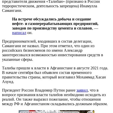
представителя движения «Талибан» (признано в России
террористическим, деятельность запрещена) Инамулла
Самангани.
На встрече обсуждались добыча и создание
нефте- и газоперерабатывающих предприятий,
заводов по производству цемента и сплавов
, —
написал
он.
Предпринимателей, входивших в состав делегации,
Самангани не назвал. При этом отметил, что один из
российских бизнесменов по имени Александр
заинтересовался возможностью инвестирования средств в
указанные сферы.
Талибы пришли к власти в Афганистане в августе 2021 года.
В начале сентября был объявлен состав временного
правительства страны, который возглавил Мохаммад Хасан
Ахунд.
Президент России Владимир Путин ранее
заявил
, что в
вопросе признания власти талибов необходимо исходить из
реалий. Он также выразил пожелание, чтобы отношения
между РФ и Афганистаном складывались должным образом.
РЕКЛАМА • ООО «СТАЛЬКРЕП» ИНН 7724892340