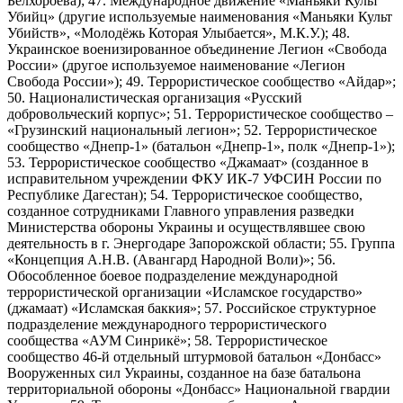
Белхороева); 47. Международное движение «Маньяки Культ
Убийц» (другие используемые наименования «Маньяки Культ
Убийств», «Молодёжь Которая Улыбается», М.К.У.); 48.
Украинское военизированное объединение Легион «Свобода
России» (другое используемое наименование «Легион
Свобода России»); 49. Террористическое сообщество «Айдар»;
50. Националистическая организация «Русский
добровольческий корпус»; 51. Террористическое сообщество –
«Грузинский национальный легион»; 52. Террористическое
сообщество «Днепр-1» (батальон «Днепр-1», полк «Днепр-1»);
53. Террористическое сообщество «Джамаат» (созданное в
исправительном учреждении ФКУ ИК-7 УФСИН России по
Республике Дагестан); 54. Террористическое сообщество,
созданное сотрудниками Главного управления разведки
Министерства обороны Украины и осуществлявшее свою
деятельность в г. Энергодаре Запорожской области; 55. Группа
«Концепция А.Н.В. (Авангард Народной Воли)»; 56.
Обособленное боевое подразделение международной
террористической организации «Исламское государство»
(джамаат) «Исламская баккия»; 57. Российское структурное
подразделение международного террористического
сообщества «АУМ Синрикё»; 58. Террористическое
сообщество 46-й отдельный штурмовой батальон «Донбасс»
Вооруженных сил Украины, созданное на базе батальона
территориальной обороны «Донбасс» Национальной гвардии