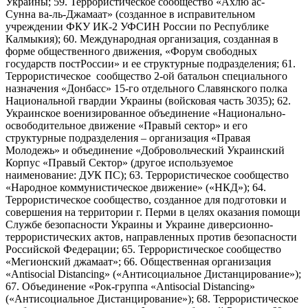
Украины; 59. Террористическое сообщество «Ахлю ас-
Сунна ва-ль-Джамаат» (созданное в исправительном
учреждении ФКУ ИК-2 УФСИН России по Республике
Калмыкия); 60. Международная организация, созданная в
форме общественного движения, «Форум свободных
государств постРоссии» и ее структурные подразделения; 61.
Террористическое сообщество 2-ой батальон специального
назначения «Донбасс» 15-го отдельного Славянского полка
Национальной гвардии Украины (войсковая часть 3035); 62.
Украинское военизированное объединение «Национально-
освободительное движение «Правый сектор» и его
структурные подразделения – организация «Правая
Молодежь» и объединение «Добровольческий Украинский
Корпус «Правый Сектор» (другое используемое
наименование: ДУК ПС); 63. Террористическое сообщество
«Народное коммунистическое движение» («НКД»); 64.
Террористическое сообщество, созданное для подготовки и
совершения на территории г. Перми в целях оказания помощи
Службе безопасности Украины и Украине диверсионно-
террористических актов, направленных против безопасности
Российской Федерации; 65. Террористическое сообщество
«Мегионский джамаат»; 66. Общественная организация
«Antisocial Distancing» («Антисоциальное Дистанцирование»);
67. Объединение «Рок-группа «Antisocial Distancing»
(«Антисоциальное Дистанцирование»); 68. Террористическое