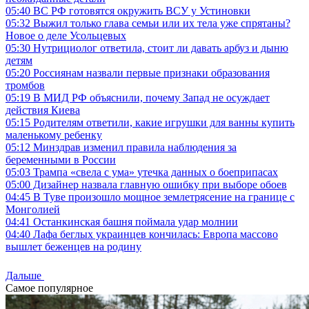
05:40
ВС РФ готовятся окружить ВСУ у Устиновки
05:32
Выжил только глава семьи или их тела уже спрятаны?
Новое о деле Усольцевых
05:30
Нутрициолог ответила, стоит ли давать арбуз и дыню
детям
05:20
Россиянам назвали первые признаки образования
тромбов
05:19
В МИД РФ объяснили, почему Запад не осуждает
действия Киева
05:15
Родителям ответили, какие игрушки для ванны купить
маленькому ребенку
05:12
Минздрав изменил правила наблюдения за
беременными в России
05:03
Трампа «свела с ума» утечка данных о боеприпасах
05:00
Дизайнер назвала главную ошибку при выборе обоев
04:45
В Туве произошло мощное землетрясение на границе с
Монголией
04:41
Останкинская башня поймала удар молнии
04:40
Лафа беглых украинцев кончилась: Европа массово
вышлет беженцев на родину
Дальше
Самое популярное