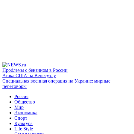
Проблемы с бензином в России
Атака США на Венесуэлу
Специальная военная операция на Украине: мирные
переговоры
Россия
Общество
Мир
Экономика
Спорт
Культура
Life Style