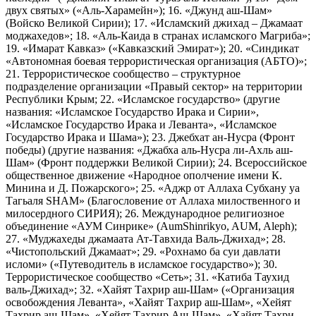
двух святых» («Аль-Харамейн»); 16. «Джунд аш-Шам»
(Войско Великой Сирии); 17. «Исламский джихад – Джамаат
моджахедов»; 18. «Аль-Каида в странах исламского Магриба»;
19. «Имарат Кавказ» («Кавказский Эмират»); 20. «Синдикат
«Автономная боевая террористическая организация (АБТО)»;
21. Террористическое сообщество – структурное
подразделение организации «Правый сектор» на территории
Республики Крым; 22. «Исламское государство» (другие
названия: «Исламское Государство Ирака и Сирии»,
«Исламское Государство Ирака и Леванта», «Исламское
Государство Ирака и Шама»); 23. Джебхат ан-Нусра (Фронт
победы) (другие названия: «Джабха аль-Нусра ли-Ахль аш-
Шам» (Фронт поддержки Великой Сирии); 24. Всероссийское
общественное движение «Народное ополчение имени К.
Минина и Д. Пожарского»; 25. «Аджр от Аллаха Субхану уа
Тагьаля SHAM» (Благословение от Аллаха милоственного и
милосердного СИРИЯ); 26. Международное религиозное
объединение «АУМ Синрике» (AumShinrikyo, AUM, Aleph);
27. «Муджахеды джамаата Ат-Тавхида Валь-Джихад»; 28.
«Чистопольский Джамаат»; 29. «Рохнамо ба суи давлати
исломи» («Путеводитель в исламское государство»); 30.
Террористическое сообщество «Сеть»; 31. «Катиба Таухид
валь-Джихад»; 32. «Хайят Тахрир аш-Шам» («Организация
освобождения Леванта», «Хайят Тахрир аш-Шам», «Хейят
Тахрир аш-Шам», «Хейят Тахрир Аш-Шам», «Хайят Тахри