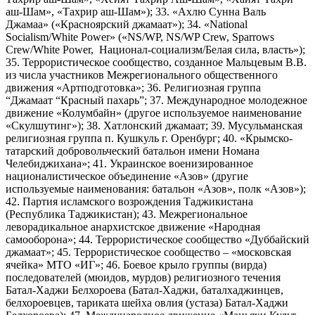
аш-Шам», «Тахрир аш-Шам»); 33. «Ахлю Сунна Валь
Джамаа» («Красноярский джамаат»); 34. «National
Socialism/White Power» («NS/WP, NS/WP Crew, Sparrows
Crew/White Power, Национал-социализм/Белая сила, власть»);
35. Террористическое сообщество, созданное Мальцевым В.В.
из числа участников Межрегионального общественного
движения «Артподготовка»; 36. Религиозная группа
“Джамаат “Красный пахарь”; 37. Международное молодежное
движение «Колумбайн» (другое используемое наименование
«Скулшутинг»); 38. Хатлонский джамаат; 39. Мусульманская
религиозная группа п. Кушкуль г. Оренбург; 40. «Крымско-
татарский добровольческий батальон имени Номана
Челебиджихана»; 41. Украинское военизированное
националистическое объединение «Азов» (другие
используемые наименования: батальон «Азов», полк «Азов»);
42. Партия исламского возрождения Таджикистана
(Республика Таджикистан); 43. Межрегиональное
леворадикальное анархистское движение «Народная
самооборона»; 44. Террористическое сообщество «Дуббайский
джамаат»; 45. Террористическое сообщество – «московская
ячейка» МТО «ИГ»; 46. Боевое крыло группы (вирда)
последователей (мюидов, мурдов) религиозного течения
Батал-Хаджи Белхороева (Батал-Хаджи, баталхаджинцев,
белхороевцев, тариката шейха овлия (устаза) Батал-Хаджи