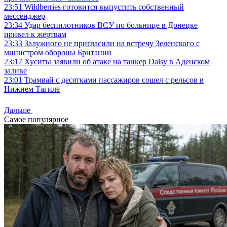
23:51
Wildberries готовится выпустить собственный
мессенджер
23:34
Удар беспилотников ВСУ по больнице в Донецке
привел к жертвам
23:33
Залужного не пригласили на встречу Зеленского с
министром обороны Британии
23:17
Хуситы заявили об атаке на танкер Daisy в Аденском
заливе
23:01
Трамвай с десятками пассажиров сошел с рельсов в
Нижнем Тагиле
Дальше
Самое популярное