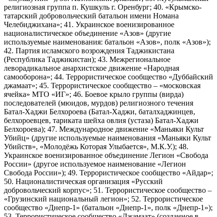
религиозная группа п. Кушкуль г. Оренбург; 40. «Крымско-
татарский добровольческий батальон имени Номана
Челебиджихана»; 41. Украинское военизированное
националистическое объединение «Азов» (другие
используемые наименования: батальон «Азов», полк «Азов»);
42. Партия исламского возрождения Таджикистана
(Республика Таджикистан); 43. Межрегиональное
леворадикальное анархистское движение «Народная
самооборона»; 44. Террористическое сообщество «Дуббайский
джамаат»; 45. Террористическое сообщество – «московская
ячейка» МТО «ИГ»; 46. Боевое крыло группы (вирда)
последователей (мюидов, мурдов) религиозного течения
Батал-Хаджи Белхороева (Батал-Хаджи, баталхаджинцев,
белхороевцев, тариката шейха овлия (устаза) Батал-Хаджи
Белхороева); 47. Международное движение «Маньяки Культ
Убийц» (другие используемые наименования «Маньяки Культ
Убийств», «Молодёжь Которая Улыбается», М.К.У.); 48.
Украинское военизированное объединение Легион «Свобода
России» (другое используемое наименование «Легион
Свобода России»); 49. Террористическое сообщество «Айдар»;
50. Националистическая организация «Русский
добровольческий корпус»; 51. Террористическое сообщество –
«Грузинский национальный легион»; 52. Террористическое
сообщество «Днепр-1» (батальон «Днепр-1», полк «Днепр-1»);
53. Террористическое сообщество «Джамаат» (созданное в