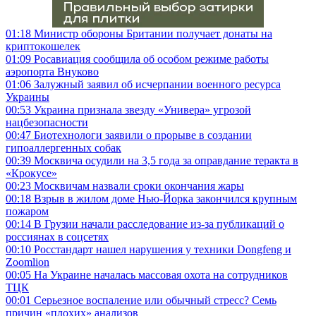
01:18
Министр обороны Британии получает донаты на
криптокошелек
01:09
Росавиация сообщила об особом режиме работы
аэропорта Внуково
01:06
Залужный заявил об исчерпании военного ресурса
Украины
00:53
Украина признала звезду «Универа» угрозой
нацбезопасности
00:47
Биотехнологи заявили о прорыве в создании
гипоаллергенных собак
00:39
Москвича осудили на 3,5 года за оправдание теракта в
«Крокусе»
00:23
Москвичам назвали сроки окончания жары
00:18
Взрыв в жилом доме Нью-Йорка закончился крупным
пожаром
00:14
В Грузии начали расследование из-за публикаций о
россиянах в соцсетях
00:10
Росстандарт нашел нарушения у техники Dongfeng и
Zoomlion
00:05
На Украине началась массовая охота на сотрудников
ТЦК
00:01
Серьезное воспаление или обычный стресс? Семь
причин «плохих» анализов