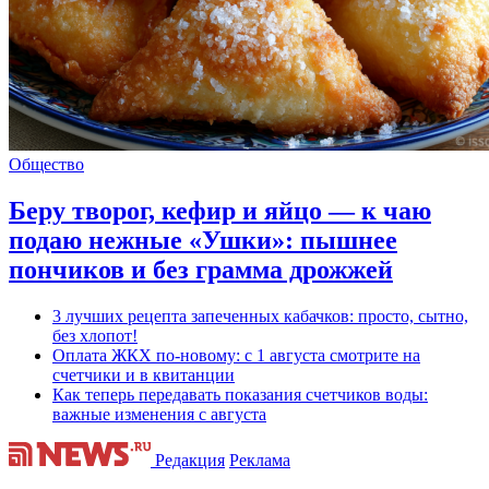
Общество
Беру творог, кефир и яйцо — к чаю
подаю нежные «Ушки»: пышнее
пончиков и без грамма дрожжей
3 лучших рецепта запеченных кабачков: просто, сытно,
без хлопот!
Оплата ЖКХ по-новому: с 1 августа смотрите на
счетчики и в квитанции
Как теперь передавать показания счетчиков воды:
важные изменения с августа
Редакция
Реклама