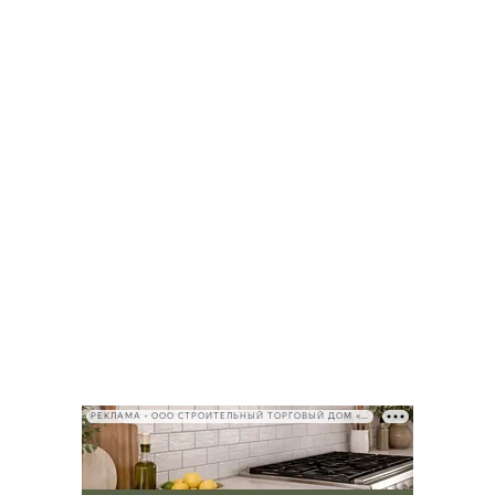
РЕКЛАМА • ООО СТРОИТЕЛЬНЫЙ ТОРГОВЫЙ ДОМ «ПЕТРОВИЧ», ИНН 7802348846