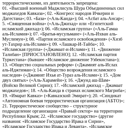
террористическими, их деятельность запрещена:
01. «Высший военный Маджлисуль Шура Объединенных сил
моджахедов Кавказа»; 02. «Конгресс народов Ичкерии и
Дагестана»; 03. «База» («Аль-Каида»); 04. «Асбат аль-Ансар»;
5. «Священная война» («Аль-Джихад» или «Египетский
исламский джихад»); 06. «Исламская группа» («Аль-Гамаа
аль-Исламия»); 07. «Братья-мусульмане» («Аль-Ихван аль-
Муслимун»); 08. «Партия исламского освобождения» («Хизб
ут-Тахрир аль-Ислами»); 09. «Лашкар-И-Тайба»; 10.
«Исламская группа» («Джамаат-и-Ислами»); 11. «Движение
Талибан» [ПРИОСТАНОВЛЕНО]; 12. «Исламская партия
Туркестана» (бывшее «Исламское движение Узбекистана»);
13. «Общество социальных реформ» («Джамият аль-Ислах
аль-Иджтимаи»); 14. «Общество возрождения исламского
наследия» («Джамият Ихья ат-Тураз аль-Ислами»); 15. «Дом
двух святых» («Аль-Харамейн»); 16. «Джунд аш-Шам»
(Войско Великой Сирии); 17. «Исламский джихад – Джамаат
моджахедов»; 18. «Аль-Каида в странах исламского Магриба»;
19. «Имарат Кавказ» («Кавказский Эмират»); 20. «Синдикат
«Автономная боевая террористическая организация (АБТО)»;
21. Террористическое сообщество – структурное
подразделение организации «Правый сектор» на территории
Республики Крым; 22. «Исламское государство» (другие
названия: «Исламское Государство Ирака и Сирии»,
«Исламское Государство Ирака и Леванта», «Исламское