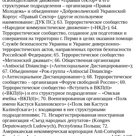
освободительное движение «Правый сектор» и его
структурные подразделения – организация «Правая
Молодежь» и объединение «Добровольческий Украинский
Корпус «Правый Сектор» (другое используемое
наименование: ДУК ПС); 63. Террористическое сообщество
«Народное коммунистическое движение» («НКД»); 64.
Террористическое сообщество, созданное для подготовки и
совершения на территории г. Перми в целях оказания помощи
Службе безопасности Украины и Украине диверсионно-
террористических актов, направленных против безопасности
Российской Федерации; 65. Террористическое сообщество
«Мегионский джамаат»; 66. Общественная организация
«Antisocial Distancing» («Антисоциальное Дистанцирование»);
67. Объединение «Рок-группа «Antisocial Distancing»
(«Антисоциальное Дистанцирование»); 68. Террористическое
сообщество – организация «Форум свободной России»; 69.
Террористическое сообщество «Вступить в ВКП(б)»
(«ВКП(б)») и его структурное подразделение – «Омская
ячейка «ВКП(б)»; 70. Военизированная организация «Полк
имени Кастуся Калиновского» («Полк iмя Кастуся
Калiноўскага») с входящими в нее структурными
подразделениями; 71. Незарегистрированная иностранная
организация «Съезд народных депутатов» (Kongres
Deputowanych Ludowych), Республика Польша; 72.
Американская некоммерческая корпорация Anti-Corruption