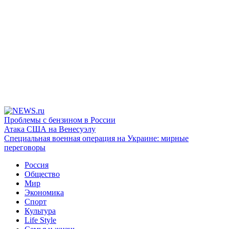
Проблемы с бензином в России
Атака США на Венесуэлу
Специальная военная операция на Украине: мирные
переговоры
Россия
Общество
Мир
Экономика
Спорт
Культура
Life Style