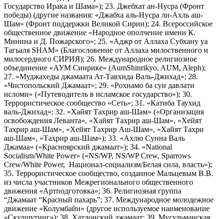
Государство Ирака и Шама»); 23. Джебхат ан-Нусра (Фронт
победы) (другие названия: «Джабха аль-Нусра ли-Ахль аш-
Шам» (Фронт поддержки Великой Сирии); 24. Всероссийское
общественное движение «Народное ополчение имени К.
Минина и Д. Пожарского»; 25. «Аджр от Аллаха Субхану уа
Тагьаля SHAM» (Благословение от Аллаха милоственного и
милосердного СИРИЯ); 26. Международное религиозное
объединение «АУМ Синрике» (AumShinrikyo, AUM, Aleph);
27. «Муджахеды джамаата Ат-Тавхида Валь-Джихад»; 28.
«Чистопольский Джамаат»; 29. «Рохнамо ба суи давлати
исломи» («Путеводитель в исламское государство»); 30.
Террористическое сообщество «Сеть»; 31. «Катиба Таухид
валь-Джихад»; 32. «Хайят Тахрир аш-Шам» («Организация
освобождения Леванта», «Хайят Тахрир аш-Шам», «Хейят
Тахрир аш-Шам», «Хейят Тахрир Аш-Шам», «Хайят Тахри
аш-Шам», «Тахрир аш-Шам»); 33. «Ахлю Сунна Валь
Джамаа» («Красноярский джамаат»); 34. «National
Socialism/White Power» («NS/WP, NS/WP Crew, Sparrows
Crew/White Power, Национал-социализм/Белая сила, власть»);
35. Террористическое сообщество, созданное Мальцевым В.В.
из числа участников Межрегионального общественного
движения «Артподготовка»; 36. Религиозная группа
“Джамаат “Красный пахарь”; 37. Международное молодежное
движение «Колумбайн» (другое используемое наименование
«Скулшутинг»); 38. Хатлонский джамаат; 39. Мусульманская