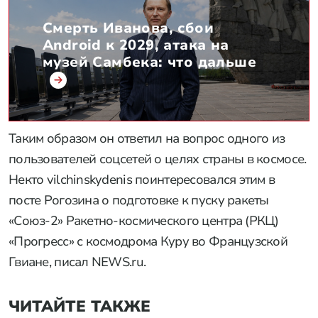
Смерть Иванова, сбои
Android к 2029, атака на
музей Самбека: что дальше
Таким образом он ответил на вопрос одного из
пользователей соцсетей о целях страны в космосе.
Некто vilchinskydenis поинтересовался этим в
посте Рогозина о подготовке к пуску ракеты
«Союз-2» Ракетно-космического центра (РКЦ)
«Прогресс» с космодрома Куру во Французской
Гвиане, писал NEWS.ru.
ЧИТАЙТЕ ТАКЖЕ