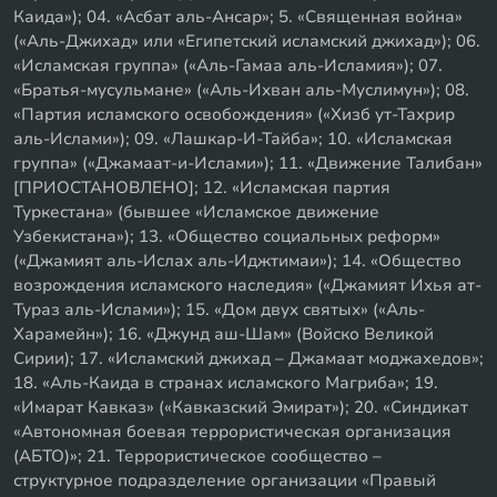
Каида»); 04. «Асбат аль-Ансар»; 5. «Священная война»
(«Аль-Джихад» или «Египетский исламский джихад»); 06.
«Исламская группа» («Аль-Гамаа аль-Исламия»); 07.
«Братья-мусульмане» («Аль-Ихван аль-Муслимун»); 08.
«Партия исламского освобождения» («Хизб ут-Тахрир
аль-Ислами»); 09. «Лашкар-И-Тайба»; 10. «Исламская
группа» («Джамаат-и-Ислами»); 11. «Движение Талибан»
[ПРИОСТАНОВЛЕНО]; 12. «Исламская партия
Туркестана» (бывшее «Исламское движение
Узбекистана»); 13. «Общество социальных реформ»
(«Джамият аль-Ислах аль-Иджтимаи»); 14. «Общество
возрождения исламского наследия» («Джамият Ихья ат-
Тураз аль-Ислами»); 15. «Дом двух святых» («Аль-
Харамейн»); 16. «Джунд аш-Шам» (Войско Великой
Сирии); 17. «Исламский джихад – Джамаат моджахедов»;
18. «Аль-Каида в странах исламского Магриба»; 19.
«Имарат Кавказ» («Кавказский Эмират»); 20. «Синдикат
«Автономная боевая террористическая организация
(АБТО)»; 21. Террористическое сообщество –
структурное подразделение организации «Правый