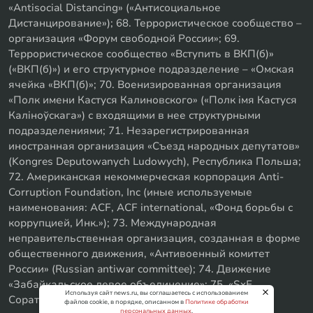
«Antisocial Distancing» («Антисоциальное
Дистанцирование»); 68. Террористическое сообщество –
организация «Форум свободной России»; 69.
Террористическое сообщество «Вступить в ВКП(б)»
(«ВКП(б)») и его структурное подразделение – «Омская
ячейка «ВКП(б)»; 70. Военизированная организация
«Полк имени Кастуся Калиновского» («Полк iмя Кастуся
Калiноўскага») с входящими в нее структурными
подразделениями; 71. Незарегистрированная
иностранная организация «Съезд народных депутатов»
(Kongres Deputowanych Ludowych), Республика Польша;
72. Американская некоммерческая корпорация Anti-
Corruption Foundation, Inc (иные используемые
наименования: ACF, ACF international, «Фонд борьбы с
коррупцией, Инк.»); 73. Международная
неправительственная организация, созданная в форме
общественного движения, «Антивоенный комитет
России» (Russian antiwar committee); 74. Движение
«Забайкальское левое объединение»; 75. «SxE
Используя сайт news.ru, вы соглашаетесь с использованием
Соратники с Уфы»
файлов cookie, в порядке, описанном в
Политике обработки
персональных данных
.