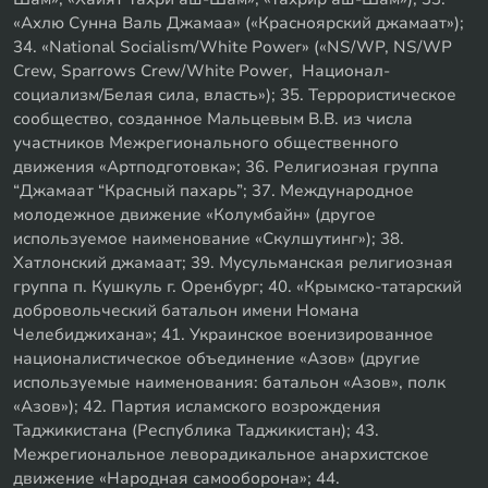
«Ахлю Сунна Валь Джамаа» («Красноярский джамаат»);
34. «National Socialism/White Power» («NS/WP, NS/WP
Crew, Sparrows Crew/White Power, Национал-
социализм/Белая сила, власть»); 35. Террористическое
сообщество, созданное Мальцевым В.В. из числа
участников Межрегионального общественного
движения «Артподготовка»; 36. Религиозная группа
“Джамаат “Красный пахарь”; 37. Международное
молодежное движение «Колумбайн» (другое
используемое наименование «Скулшутинг»); 38.
Хатлонский джамаат; 39. Мусульманская религиозная
группа п. Кушкуль г. Оренбург; 40. «Крымско-татарский
добровольческий батальон имени Номана
Челебиджихана»; 41. Украинское военизированное
националистическое объединение «Азов» (другие
используемые наименования: батальон «Азов», полк
«Азов»); 42. Партия исламского возрождения
Таджикистана (Республика Таджикистан); 43.
Межрегиональное леворадикальное анархистское
движение «Народная самооборона»; 44.