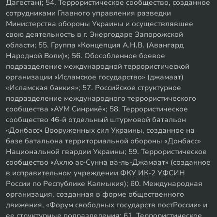
Дагестан); 54. Террористическое сообщество, созданное
сотрудниками Главного управления разведки
Министерства обороны Украины и осуществлявшее
свою деятельность в г. Энергодаре Запорожской
области; 55. Группа «Концепция А.Н.В. (Авангард
Народной Воли)»; 56. Обособленное боевое
подразделение международной террористической
организации «Исламское государство» (джамаат)
«Исламская баккия»; 57. Российское структурное
подразделение международного террористического
сообщества «АУМ Синрикё»; 58. Террористическое
сообщество 46-й отдельный штурмовой батальон
«Донбасс» Вооруженных сил Украины, созданное на
базе батальона территориальной обороны «Донбасс»
Национальной гвардии Украины; 59. Террористическое
сообщество «Ахлю ас-Сунна ва-ль-Джамаат» (созданное
в исправительном учреждении ФКУ ИК-2 УФСИН
России по Республике Калмыкия); 60. Международная
организация, созданная в форме общественного
движения, «Форум свободных государств постРоссии» и
ее структурные подразделения; 61. Террористическое