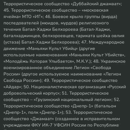
Террористическое сообщество «Дуббайский джамаат»;
45. Террористическое сообщество – «московская
ячейка» МТО «ИГ»; 46. Боевое крыло группы (вирда)
последователей (мюидов, мурдов) религиозного
течения Батал-Хаджи Белхороева (Батал-Хаджи,
баталхаджинцев, белхороевцев, тариката шейха овлия
(устаза) Батал-Хаджи Белхороева); 47. Международное
движение «Маньяки Культ Убийц» (другие
используемые наименования «Маньяки Культ Убийств»,
«Молодёжь Которая Улыбается», М.К.У.); 48. Украинское
военизированное объединение Легион «Свобода
России» (другое используемое наименование «Легион
Свобода России»); 49. Террористическое сообщество
«Айдар»; 50. Националистическая организация «Русский
добровольческий корпус»; 51. Террористическое
сообщество – «Грузинский национальный легион»; 52.
Террористическое сообщество «Днепр-1» (батальон
«Днепр-1», полк «Днепр-1»); 53. Террористическое
сообщество «Джамаат» (созданное в исправительном
учреждении ФКУ ИК-7 УФСИН России по Республике