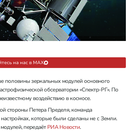
тесь на нас в MAX
е половины зеркальных модулей основного
астрофизической обсерватории «Спектр-РГ». По
неизвестному воздействию в космосе.
кой стороны Петера Пределя, команда
настройках, которые были сделаны не с Земли.
 модулей, передаёт
РИА Новости
.