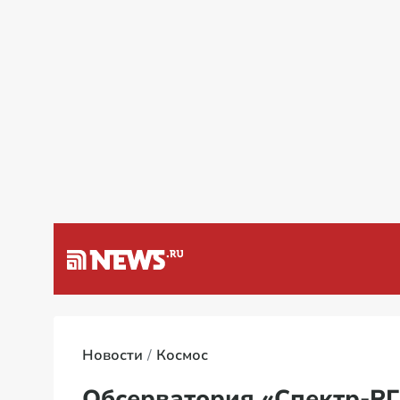
а Венесуэлу
Специальная 
Новости
Космос
Обсерватория «Спектр-РГ