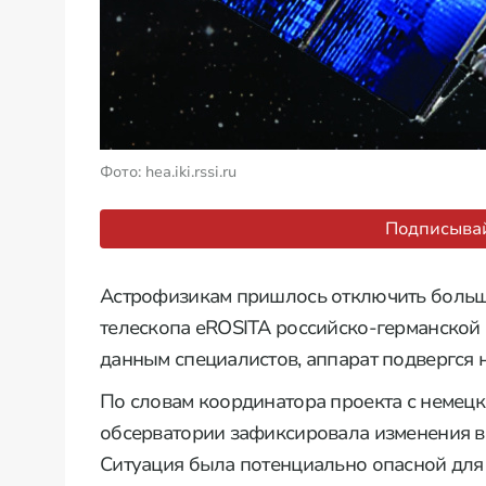
Фото: hea.iki.rssi.ru
Подписывай
Астрофизикам пришлось отключить больш
телескопа eROSITA российско-германской 
данным специалистов, аппарат подвергся 
По словам координатора проекта с немец
обсерватории зафиксировала изменения в 
Ситуация была потенциально опасной для