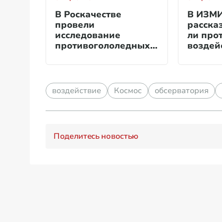
В Роскачестве
В ИЗМ
провели
расска
исследование
ли про
противогололедных
воздей
реагентов
Землю
воздействие
Космос
обсерватория
Поделитесь новостью