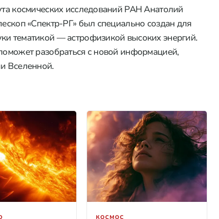
тута космических исследований РАН Анатолий
лескоп «Спектр-РГ» был специально создан для
уки тематикой — астрофизикой высоких энергий.
п поможет разобраться с новой информацией,
ли Вселенной.
О
КОСМОС