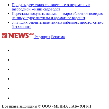
Продать дачу стало сложнее: все о переменах в
загородной жизни садоводов
Перестала покупать джемы — варю яблочное повидло
на зиму: гуще пастилы и ароматнее варенья
3 лучших рецепта запеченных кабачков: просто, сытно,
без хлопот!
Редакция
Реклама
Все права защищены © ООО «МЕДИА ЛАБ» (ОГРН