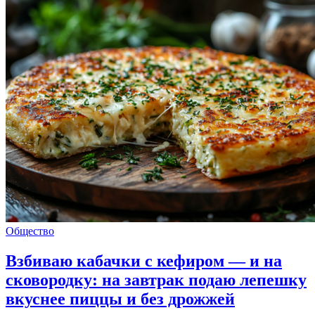
Общество
Взбиваю кабачки с кефиром — и на
сковородку: на завтрак подаю лепешку
вкуснее пиццы и без дрожжей