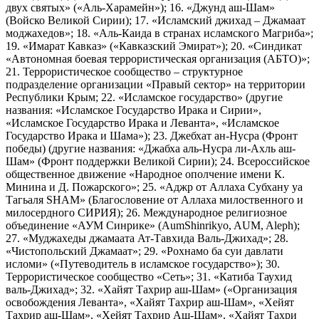
двух святых» («Аль-Харамейн»); 16. «Джунд аш-Шам»
(Войско Великой Сирии); 17. «Исламский джихад – Джамаат
моджахедов»; 18. «Аль-Каида в странах исламского Магриба»;
19. «Имарат Кавказ» («Кавказский Эмират»); 20. «Синдикат
«Автономная боевая террористическая организация (АБТО)»;
21. Террористическое сообщество – структурное
подразделение организации «Правый сектор» на территории
Республики Крым; 22. «Исламское государство» (другие
названия: «Исламское Государство Ирака и Сирии»,
«Исламское Государство Ирака и Леванта», «Исламское
Государство Ирака и Шама»); 23. Джебхат ан-Нусра (Фронт
победы) (другие названия: «Джабха аль-Нусра ли-Ахль аш-
Шам» (Фронт поддержки Великой Сирии); 24. Всероссийское
общественное движение «Народное ополчение имени К.
Минина и Д. Пожарского»; 25. «Аджр от Аллаха Субхану уа
Тагьаля SHAM» (Благословение от Аллаха милоственного и
милосердного СИРИЯ); 26. Международное религиозное
объединение «АУМ Синрике» (AumShinrikyo, AUM, Aleph);
27. «Муджахеды джамаата Ат-Тавхида Валь-Джихад»; 28.
«Чистопольский Джамаат»; 29. «Рохнамо ба суи давлати
исломи» («Путеводитель в исламское государство»); 30.
Террористическое сообщество «Сеть»; 31. «Катиба Таухид
валь-Джихад»; 32. «Хайят Тахрир аш-Шам» («Организация
освобождения Леванта», «Хайят Тахрир аш-Шам», «Хейят
Тахрир аш-Шам», «Хейят Тахрир Аш-Шам», «Хайят Тахри