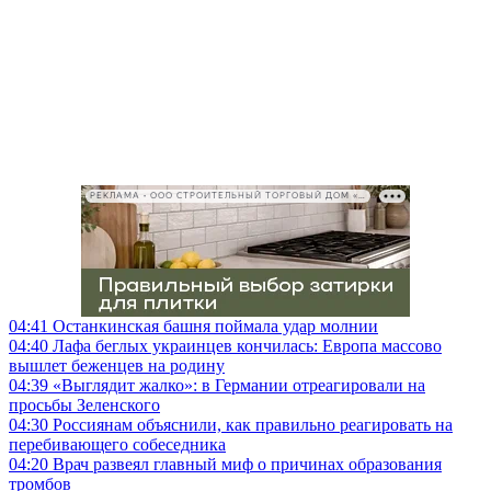
РЕКЛАМА • ООО СТРОИТЕЛЬНЫЙ ТОРГОВЫЙ ДОМ «ПЕТРОВИЧ», ИНН 7802348846
04:41
Останкинская башня поймала удар молнии
04:40
Лафа беглых украинцев кончилась: Европа массово
вышлет беженцев на родину
04:39
«Выглядит жалко»: в Германии отреагировали на
просьбы Зеленского
04:30
Россиянам объяснили, как правильно реагировать на
перебивающего собеседника
04:20
Врач развеял главный миф о причинах образования
тромбов