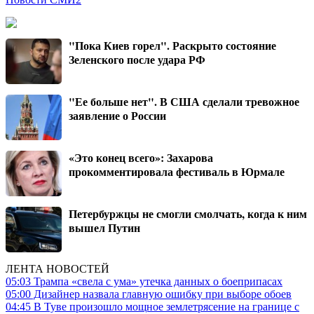
"Пока Киев горел". Раскрыто состояние
Зеленского после удара РФ
"Ее больше нет". В США сделали тревожное
заявление о России
«Это конец всего»: Захарова
прокомментировала фестиваль в Юрмале
Петербуржцы не смогли смолчать, когда к ним
вышел Путин
ЛЕНТА НОВОСТЕЙ
05:03
Трампа «свела с ума» утечка данных о боеприпасах
05:00
Дизайнер назвала главную ошибку при выборе обоев
04:45
В Туве произошло мощное землетрясение на границе с