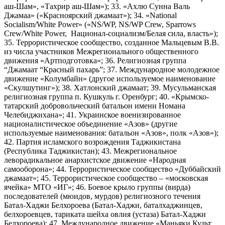
аш-Шам», «Тахрир аш-Шам»); 33. «Ахлю Сунна Валь
Джамаа» («Красноярский джамаат»); 34. «National
Socialism/White Power» («NS/WP, NS/WP Crew, Sparrows
Crew/White Power, Национал-социализм/Белая сила, власть»);
35. Террористическое сообщество, созданное Мальцевым В.В.
из числа участников Межрегионального общественного
движения «Артподготовка»; 36. Религиозная группа
“Джамаат “Красный пахарь”; 37. Международное молодежное
движение «Колумбайн» (другое используемое наименование
«Скулшутинг»); 38. Хатлонский джамаат; 39. Мусульманская
религиозная группа п. Кушкуль г. Оренбург; 40. «Крымско-
татарский добровольческий батальон имени Номана
Челебиджихана»; 41. Украинское военизированное
националистическое объединение «Азов» (другие
используемые наименования: батальон «Азов», полк «Азов»);
42. Партия исламского возрождения Таджикистана
(Республика Таджикистан); 43. Межрегиональное
леворадикальное анархистское движение «Народная
самооборона»; 44. Террористическое сообщество «Дуббайский
джамаат»; 45. Террористическое сообщество – «московская
ячейка» МТО «ИГ»; 46. Боевое крыло группы (вирда)
последователей (мюидов, мурдов) религиозного течения
Батал-Хаджи Белхороева (Батал-Хаджи, баталхаджинцев,
белхороевцев, тариката шейха овлия (устаза) Батал-Хаджи
Белхороева); 47. Международное движение «Маньяки Культ