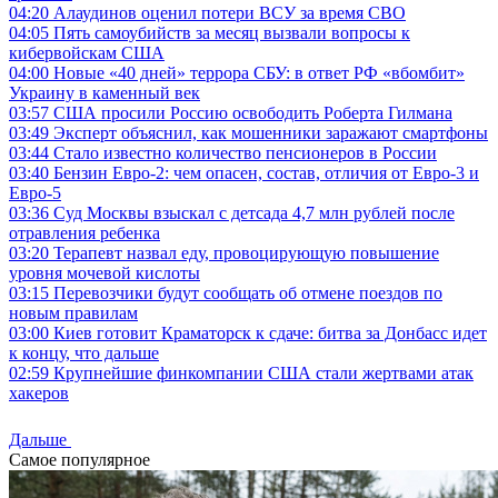
04:20
Алаудинов оценил потери ВСУ за время СВО
04:05
Пять самоубийств за месяц вызвали вопросы к
кибервойскам США
04:00
Новые «40 дней» террора СБУ: в ответ РФ «вбомбит»
Украину в каменный век
03:57
США просили Россию освободить Роберта Гилмана
03:49
Эксперт объяснил, как мошенники заражают смартфоны
03:44
Стало известно количество пенсионеров в России
03:40
Бензин Евро-2: чем опасен, состав, отличия от Евро-3 и
Евро-5
03:36
Суд Москвы взыскал с детсада 4,7 млн рублей после
отравления ребенка
03:20
Терапевт назвал еду, провоцирующую повышение
уровня мочевой кислоты
03:15
Перевозчики будут сообщать об отмене поездов по
новым правилам
03:00
Киев готовит Краматорск к сдаче: битва за Донбасс идет
к концу, что дальше
02:59
Крупнейшие финкомпании США стали жертвами атак
хакеров
Дальше
Самое популярное