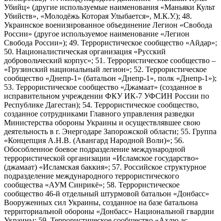
Убийц» (другие используемые наименования «Маньяки Культ
Убийств», «Молодёжь Которая Улыбается», М.К.У.); 48.
Украинское военизированное объединение Легион «Свобода
России» (другое используемое наименование «Легион
Свобода России»); 49. Террористическое сообщество «Айдар»;
50. Националистическая организация «Русский
добровольческий корпус»; 51. Террористическое сообщество –
«Грузинский национальный легион»; 52. Террористическое
сообщество «Днепр-1» (батальон «Днепр-1», полк «Днепр-1»);
53. Террористическое сообщество «Джамаат» (созданное в
исправительном учреждении ФКУ ИК-7 УФСИН России по
Республике Дагестан); 54. Террористическое сообщество,
созданное сотрудниками Главного управления разведки
Министерства обороны Украины и осуществлявшее свою
деятельность в г. Энергодаре Запорожской области; 55. Группа
«Концепция А.Н.В. (Авангард Народной Воли)»; 56.
Обособленное боевое подразделение международной
террористической организации «Исламское государство»
(джамаат) «Исламская баккия»; 57. Российское структурное
подразделение международного террористического
сообщества «АУМ Синрикё»; 58. Террористическое
сообщество 46-й отдельный штурмовой батальон «Донбасс»
Вооруженных сил Украины, созданное на базе батальона
территориальной обороны «Донбасс» Национальной гвардии
Украины; 59. Террористическое сообщество «Ахлю ас-