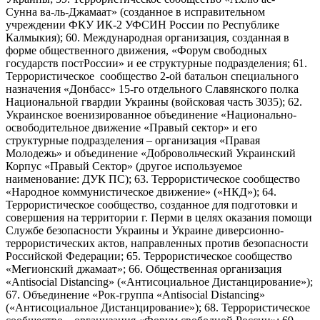
Сунна ва-ль-Джамаат» (созданное в исправительном
учреждении ФКУ ИК-2 УФСИН России по Республике
Калмыкия); 60. Международная организация, созданная в
форме общественного движения, «Форум свободных
государств постРоссии» и ее структурные подразделения; 61.
Террористическое сообщество 2-ой батальон специального
назначения «Донбасс» 15-го отдельного Славянского полка
Национальной гвардии Украины (войсковая часть 3035); 62.
Украинское военизированное объединение «Национально-
освободительное движение «Правый сектор» и его
структурные подразделения – организация «Правая
Молодежь» и объединение «Добровольческий Украинский
Корпус «Правый Сектор» (другое используемое
наименование: ДУК ПС); 63. Террористическое сообщество
«Народное коммунистическое движение» («НКД»); 64.
Террористическое сообщество, созданное для подготовки и
совершения на территории г. Перми в целях оказания помощи
Службе безопасности Украины и Украине диверсионно-
террористических актов, направленных против безопасности
Российской Федерации; 65. Террористическое сообщество
«Мегионский джамаат»; 66. Общественная организация
«Antisocial Distancing» («Антисоциальное Дистанцирование»);
67. Объединение «Рок-группа «Antisocial Distancing»
(«Антисоциальное Дистанцирование»); 68. Террористическое