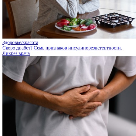
Здоровье/красота
Скоро диабет? Семь признаков инсулинорезистентности.
Ликбез врача