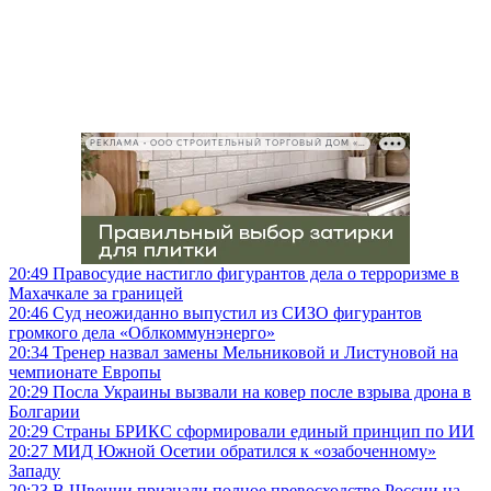
РЕКЛАМА • ООО СТРОИТЕЛЬНЫЙ ТОРГОВЫЙ ДОМ «ПЕТРОВИЧ», ИНН 7802348846
20:49
Правосудие настигло фигурантов дела о терроризме в
Махачкале за границей
20:46
Суд неожиданно выпустил из СИЗО фигурантов
громкого дела «Облкоммунэнерго»
20:34
Тренер назвал замены Мельниковой и Листуновой на
чемпионате Европы
20:29
Посла Украины вызвали на ковер после взрыва дрона в
Болгарии
20:29
Страны БРИКС сформировали единый принцип по ИИ
20:27
МИД Южной Осетии обратился к «озабоченному»
Западу
20:23
В Швеции признали полное превосходство России на