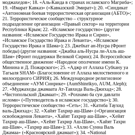
моджахедов»; 18. «Аль-Каида в странах исламского Магриба»;
19. «Имарат Кавказ» («Кавказский Эмират»); 20. «Синдикат
«Автономная боевая террористическая организация (АБТО)»;
21. Террористическое сообщество – структурное
подразделение организации «Правый сектор» на территории
Республики Крым; 22. «Исламское государство» (другие
названия: «Исламское Государство Ирака и Сирии»,
«Исламское Государство Ирака и Леванта», «Исламское
Государство Ирака и Шама»); 23. Джебхат ан-Нусра (Фронт
победы) (другие названия: «Джабха аль-Нусра ли-Ахль аш-
Шам» (Фронт поддержки Великой Сирии); 24. Всероссийское
общественное движение «Народное ополчение имени К.
Минина и Д. Пожарского»; 25. «Аджр от Аллаха Субхану уа
Тагьаля SHAM» (Благословение от Аллаха милоственного и
милосердного СИРИЯ); 26. Международное религиозное
объединение «АУМ Синрике» (AumShinrikyo, AUM, Aleph);
27. «Муджахеды джамаата Ат-Тавхида Валь-Джихад»; 28.
«Чистопольский Джамаат»; 29. «Рохнамо ба суи давлати
исломи» («Путеводитель в исламское государство»); 30.
Террористическое сообщество «Сеть»; 31. «Катиба Таухид
валь-Джихад»; 32. «Хайят Тахрир аш-Шам» («Организация
освобождения Леванта», «Хайят Тахрир аш-Шам», «Хейят
Тахрир аш-Шам», «Хейят Тахрир Аш-Шам», «Хайят Тахри
аш-Шам», «Тахрир аш-Шам»); 33. «Ахлю Сунна Валь
Джамаа» («Красноярский джамаат»); 34. «National