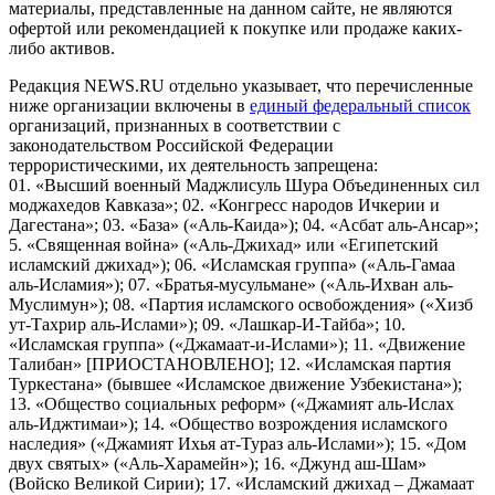
материалы, представленные на данном сайте, не являются
офертой или рекомендацией к покупке или продаже каких-
либо активов.
Редакция NEWS.RU отдельно указывает, что перечисленные
ниже организации включены в
единый федеральный список
организаций, признанных в соответствии с
законодательством Российской Федерации
террористическими, их деятельность запрещена:
01. «Высший военный Маджлисуль Шура Объединенных сил
моджахедов Кавказа»; 02. «Конгресс народов Ичкерии и
Дагестана»; 03. «База» («Аль-Каида»); 04. «Асбат аль-Ансар»;
5. «Священная война» («Аль-Джихад» или «Египетский
исламский джихад»); 06. «Исламская группа» («Аль-Гамаа
аль-Исламия»); 07. «Братья-мусульмане» («Аль-Ихван аль-
Муслимун»); 08. «Партия исламского освобождения» («Хизб
ут-Тахрир аль-Ислами»); 09. «Лашкар-И-Тайба»; 10.
«Исламская группа» («Джамаат-и-Ислами»); 11. «Движение
Талибан» [ПРИОСТАНОВЛЕНО]; 12. «Исламская партия
Туркестана» (бывшее «Исламское движение Узбекистана»);
13. «Общество социальных реформ» («Джамият аль-Ислах
аль-Иджтимаи»); 14. «Общество возрождения исламского
наследия» («Джамият Ихья ат-Тураз аль-Ислами»); 15. «Дом
двух святых» («Аль-Харамейн»); 16. «Джунд аш-Шам»
(Войско Великой Сирии); 17. «Исламский джихад – Джамаат