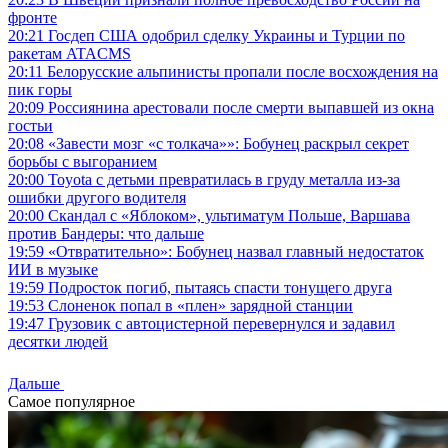
фронте
20:21
Госдеп США одобрил сделку Украины и Турции по
ракетам ATACMS
20:11
Белорусские альпинисты пропали после восхождения на
пик горы
20:09
Россиянина арестовали после смерти выпавшей из окна
гостьи
20:08
«Завести мозг «с толкача»»: Бобунец раскрыл секрет
борьбы с выгоранием
20:00
Toyota с детьми превратилась в груду металла из-за
ошибки другого водителя
20:00
Скандал с «Яблоком», ультиматум Польше, Варшава
против Бандеры: что дальше
19:59
«Отвратительно»: Бобунец назвал главный недостаток
ИИ в музыке
19:59
Подросток погиб, пытаясь спасти тонущего друга
19:53
Слоненок попал в «плен» зарядной станции
19:47
Грузовик с автоцистерной перевернулся и задавил
десятки людей
Дальше
Самое популярное