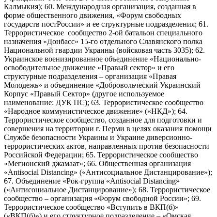
Калмыкия); 60. Международная организация, созданная в
форме общественного движения, «Форум свободных
государств постРоссии» и ее структурные подразделения; 61.
Террористическое сообщество 2-ой батальон специального
назначения «Донбасс» 15-го отдельного Славянского полка
Национальной гвардии Украины (войсковая часть 3035); 62.
Украинское военизированное объединение «Национально-
освободительное движение «Правый сектор» и его
структурные подразделения – организация «Правая
Молодежь» и объединение «Добровольческий Украинский
Корпус «Правый Сектор» (другое используемое
наименование: ДУК ПС); 63. Террористическое сообщество
«Народное коммунистическое движение» («НКД»); 64.
Террористическое сообщество, созданное для подготовки и
совершения на территории г. Перми в целях оказания помощи
Службе безопасности Украины и Украине диверсионно-
террористических актов, направленных против безопасности
Российской Федерации; 65. Террористическое сообщество
«Мегионский джамаат»; 66. Общественная организация
«Antisocial Distancing» («Антисоциальное Дистанцирование»);
67. Объединение «Рок-группа «Antisocial Distancing»
(«Антисоциальное Дистанцирование»); 68. Террористическое
сообщество – организация «Форум свободной России»; 69.
Террористическое сообщество «Вступить в ВКП(б)»
(«ВКП(б)») и его структурное подразделение – «Омская