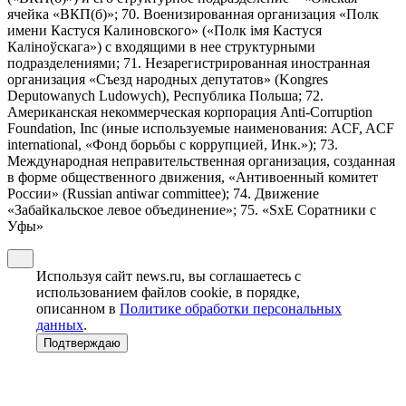
ячейка «ВКП(б)»; 70. Военизированная организация «Полк
имени Кастуся Калиновского» («Полк iмя Кастуся
Калiноўскага») с входящими в нее структурными
подразделениями; 71. Незарегистрированная иностранная
организация «Съезд народных депутатов» (Kongres
Deputowanych Ludowych), Республика Польша; 72.
Американская некоммерческая корпорация Anti-Corruption
Foundation, Inc (иные используемые наименования: ACF, ACF
international, «Фонд борьбы с коррупцией, Инк.»); 73.
Международная неправительственная организация, созданная
в форме общественного движения, «Антивоенный комитет
России» (Russian antiwar committee); 74. Движение
«Забайкальское левое объединение»; 75. «SxE Соратники с
Уфы»
Используя сайт news.ru, вы соглашаетесь с
использованием файлов cookie, в порядке,
описанном в
Политике обработки персональных
данных
.
Подтверждаю