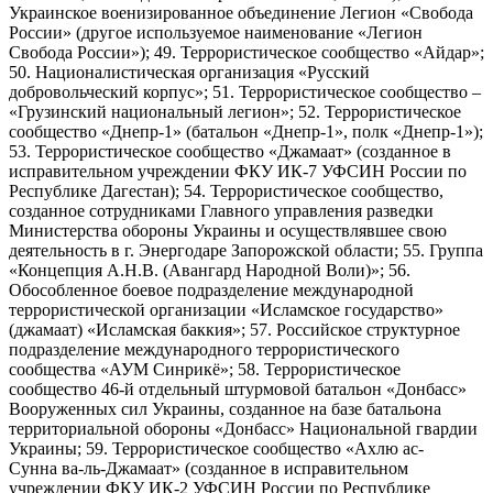
Украинское военизированное объединение Легион «Свобода
России» (другое используемое наименование «Легион
Свобода России»); 49. Террористическое сообщество «Айдар»;
50. Националистическая организация «Русский
добровольческий корпус»; 51. Террористическое сообщество –
«Грузинский национальный легион»; 52. Террористическое
сообщество «Днепр-1» (батальон «Днепр-1», полк «Днепр-1»);
53. Террористическое сообщество «Джамаат» (созданное в
исправительном учреждении ФКУ ИК-7 УФСИН России по
Республике Дагестан); 54. Террористическое сообщество,
созданное сотрудниками Главного управления разведки
Министерства обороны Украины и осуществлявшее свою
деятельность в г. Энергодаре Запорожской области; 55. Группа
«Концепция А.Н.В. (Авангард Народной Воли)»; 56.
Обособленное боевое подразделение международной
террористической организации «Исламское государство»
(джамаат) «Исламская баккия»; 57. Российское структурное
подразделение международного террористического
сообщества «АУМ Синрикё»; 58. Террористическое
сообщество 46-й отдельный штурмовой батальон «Донбасс»
Вооруженных сил Украины, созданное на базе батальона
территориальной обороны «Донбасс» Национальной гвардии
Украины; 59. Террористическое сообщество «Ахлю ас-
Сунна ва-ль-Джамаат» (созданное в исправительном
учреждении ФКУ ИК-2 УФСИН России по Республике