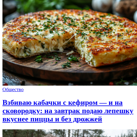
Общество
Взбиваю кабачки с кефиром — и на
сковородку: на завтрак подаю лепешку
вкуснее пиццы и без дрожжей