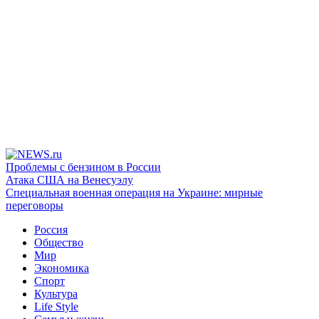
Проблемы с бензином в России
Атака США на Венесуэлу
Специальная военная операция на Украине: мирные
переговоры
Россия
Общество
Мир
Экономика
Спорт
Культура
Life Style