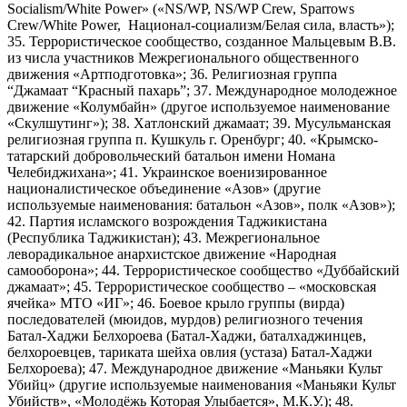
Socialism/White Power» («NS/WP, NS/WP Crew, Sparrows
Crew/White Power, Национал-социализм/Белая сила, власть»);
35. Террористическое сообщество, созданное Мальцевым В.В.
из числа участников Межрегионального общественного
движения «Артподготовка»; 36. Религиозная группа
“Джамаат “Красный пахарь”; 37. Международное молодежное
движение «Колумбайн» (другое используемое наименование
«Скулшутинг»); 38. Хатлонский джамаат; 39. Мусульманская
религиозная группа п. Кушкуль г. Оренбург; 40. «Крымско-
татарский добровольческий батальон имени Номана
Челебиджихана»; 41. Украинское военизированное
националистическое объединение «Азов» (другие
используемые наименования: батальон «Азов», полк «Азов»);
42. Партия исламского возрождения Таджикистана
(Республика Таджикистан); 43. Межрегиональное
леворадикальное анархистское движение «Народная
самооборона»; 44. Террористическое сообщество «Дуббайский
джамаат»; 45. Террористическое сообщество – «московская
ячейка» МТО «ИГ»; 46. Боевое крыло группы (вирда)
последователей (мюидов, мурдов) религиозного течения
Батал-Хаджи Белхороева (Батал-Хаджи, баталхаджинцев,
белхороевцев, тариката шейха овлия (устаза) Батал-Хаджи
Белхороева); 47. Международное движение «Маньяки Культ
Убийц» (другие используемые наименования «Маньяки Культ
Убийств», «Молодёжь Которая Улыбается», М.К.У.); 48.