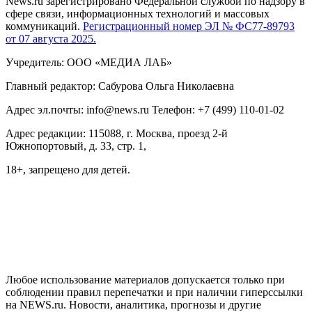
News.ru зарегистрировано Федеральной службой по надзору в
сфере связи, информационных технологий и массовых
коммуникаций.
Регистрационный номер ЭЛ № ФС77-89793
от 07 августа 2025.
Учредитель: ООО «МЕДИА ЛАБ»
Главный редактор: Сабурова Ольга Николаевна
Адрес эл.почты: info@news.ru Телефон: +7 (499) 110-01-02
Адрес редакции: 115088, г. Москва, проезд 2-й
Южнопортовый, д. 33, стр. 1,
18+, запрещено для детей.
На информационном ресурсе NEWS.RU применяются
рекомендательные технологии (информационные технологии
предоставления информации на основе сбора, систематизации
и анализа сведений, относящихся к предпочтениям
пользователей сети "Интернет", находящихся на территории
Российской Федерации)
Любое использование материалов допускается только при
соблюдении правил перепечатки и при наличии гиперссылки
на NEWS.ru. Новости, аналитика, прогнозы и другие