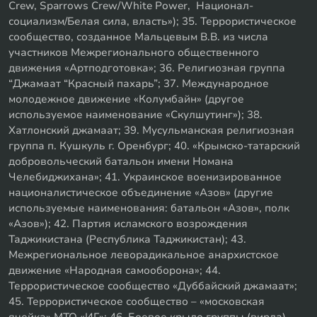
Crew, Sparrows Crew/White Power, Национал-
социализм/Белая сила, власть»); 35. Террористическое
сообщество, созданное Мальцевым В.В. из числа
участников Межрегионального общественного
движения «Артподготовка»; 36. Религиозная группа
“Джамаат “Красный пахарь”; 37. Международное
молодежное движение «Колумбайн» (другое
используемое наименование «Скулшутинг»); 38.
Хатлонский джамаат; 39. Мусульманская религиозная
группа п. Кушкуль г. Оренбург; 40. «Крымско-татарский
добровольческий батальон имени Номана
Челебиджихана»; 41. Украинское военизированное
националистическое объединение «Азов» (другие
используемые наименования: батальон «Азов», полк
«Азов»); 42. Партия исламского возрождения
Таджикистана (Республика Таджикистан); 43.
Межрегиональное леворадикальное анархистское
движение «Народная самооборона»; 44.
Террористическое сообщество «Дуббайский джамаат»;
45. Террористическое сообщество – «московская