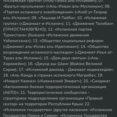
«Исламская группа» («Аль-Гамаа аль-Исламия»); 07.
«Братья-мусульмане» («Аль-Ихван аль-Муслимун»); 08.
«Партия исламского освобождения» («Хизб ут-Тахрир
аль-Ислами»); 09. «Лашкар-И-Тайба»; 10. «Исламская
группа» («Джамаат-и-Ислами»); 11. «Движение Талибан»
[ПРИОСТАНОВЛЕНО]; 12. «Исламская партия
Туркестана» (бывшее «Исламское движение
Узбекистана»); 13. «Общество социальных реформ»
(«Джамият аль-Ислах аль-Иджтимаи»); 14. «Общество
возрождения исламского наследия» («Джамият Ихья ат-
Тураз аль-Ислами»); 15. «Дом двух святых» («Аль-
Харамейн»); 16. «Джунд аш-Шам» (Войско Великой
Сирии); 17. «Исламский джихад – Джамаат моджахедов»;
18. «Аль-Каида в странах исламского Магриба»; 19.
«Имарат Кавказ» («Кавказский Эмират»); 20. «Синдикат
«Автономная боевая террористическая организация
(АБТО)»; 21. Террористическое сообщество –
структурное подразделение организации «Правый
сектор» на территории Республики Крым; 22.
«Исламское государство» (другие названия: «Исламское
Государство Ирака и Сирии», «Исламское Государство