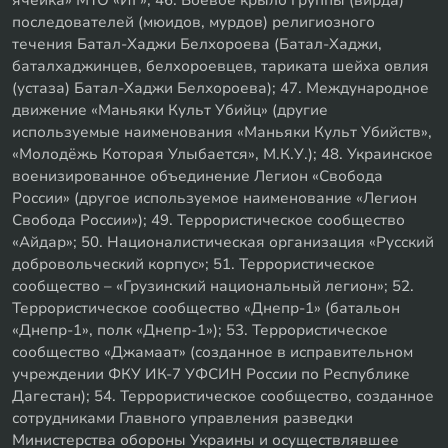
ячейка» МТО «ИГ»; 46. Боевое крыло группы (вирда)
последователей (мюидов, мурдов) религиозного
течения Батал-Хаджи Белхороева (Батал-Хаджи,
баталхаджинцев, белхороевцев, тариката шейха овлия
(устаза) Батал-Хаджи Белхороева); 47. Международное
движение «Маньяки Культ Убийц» (другие
используемые наименования «Маньяки Культ Убийств»,
«Молодёжь Которая Улыбается», М.К.У.); 48. Украинское
военизированное объединение Легион «Свобода
России» (другое используемое наименование «Легион
Свобода России»); 49. Террористическое сообщество
«Айдар»; 50. Националистическая организация «Русский
добровольческий корпус»; 51. Террористическое
сообщество – «Грузинский национальный легион»; 52.
Террористическое сообщество «Днепр-1» (батальон
«Днепр-1», полк «Днепр-1»); 53. Террористическое
сообщество «Джамаат» (созданное в исправительном
учреждении ФКУ ИК-7 УФСИН России по Республике
Дагестан); 54. Террористическое сообщество, созданное
сотрудниками Главного управления разведки
Министерства обороны Украины и осуществлявшее