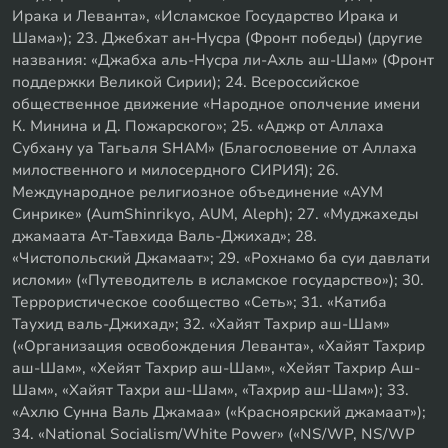
Ирака и Леванта», «Исламское Государство Ирака и
Шама»); 23. Джебхат ан-Нусра (Фронт победы) (другие
названия: «Джабха аль-Нусра ли-Ахль аш-Шам» (Фронт
поддержки Великой Сирии); 24. Всероссийское
общественное движение «Народное ополчение имени
К. Минина и Д. Пожарского»; 25. «Аджр от Аллаха
Субхану уа Тагьаля SHAM» (Благословение от Аллаха
милоственного и милосердного СИРИЯ); 26.
Международное религиозное объединение «АУМ
Синрике» (AumShinrikyo, AUM, Aleph); 27. «Муджахеды
джамаата Ат-Тавхида Валь-Джихад»; 28.
«Чистопольский Джамаат»; 29. «Рохнамо ба суи давлати
исломи» («Путеводитель в исламское государство»); 30.
Террористическое сообщество «Сеть»; 31. «Катиба
Таухид валь-Джихад»; 32. «Хайят Тахрир аш-Шам»
(«Организация освобождения Леванта», «Хайят Тахрир
аш-Шам», «Хейят Тахрир аш-Шам», «Хейят Тахрир Аш-
Шам», «Хайят Тахри аш-Шам», «Тахрир аш-Шам»); 33.
«Ахлю Сунна Валь Джамаа» («Красноярский джамаат»);
34. «National Socialism/White Power» («NS/WP, NS/WP