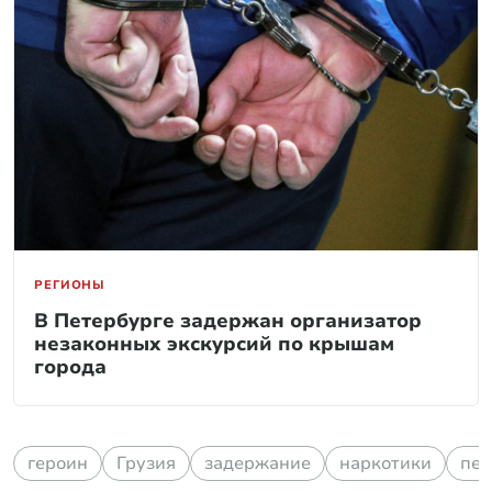
РЕГИОНЫ
В Петербурге задержан организатор
незаконных экскурсий по крышам
города
героин
Грузия
задержание
наркотики
пер