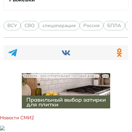
ВСУ
СВО
спецоперация
Россия
БПЛА
б
РЕКЛАМА • ООО СТРОИТЕЛЬНЫЙ ТОРГОВЫЙ ДОМ «ПЕТРОВИЧ», ИНН 7802348846
Новости СМИ2