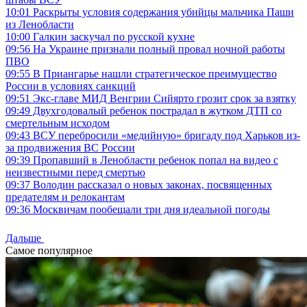
10:01
Раскрыты условия содержания убийцы мальчика Паши
из Ленобласти
10:00
Галкин заскучал по русской кухне
09:56
На Украине признали полный провал ночной работы
ПВО
09:55
В Приангарье нашли стратегическое преимущество
России в условиях санкций
09:51
Экс-главе МИД Венгрии Сийярто грозит срок за взятку
09:49
Двухгодовалый ребенок пострадал в жутком ДТП со
смертельным исходом
09:43
ВСУ перебросили «медийную» бригаду под Харьков из-
за продвижения ВС России
09:39
Пропавший в Ленобласти ребенок попал на видео с
неизвестными перед смертью
09:37
Володин рассказал о новых законах, посвященных
предателям и релокантам
09:36
Москвичам пообещали три дня идеальной погоды
Дальше
Самое популярное