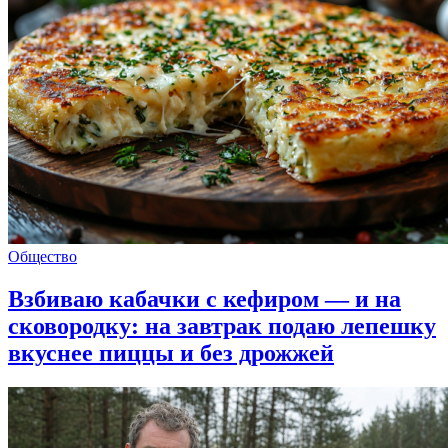
Общество
Взбиваю кабачки с кефиром — и на
сковородку: на завтрак подаю лепешку
вкуснее пиццы и без дрожжей