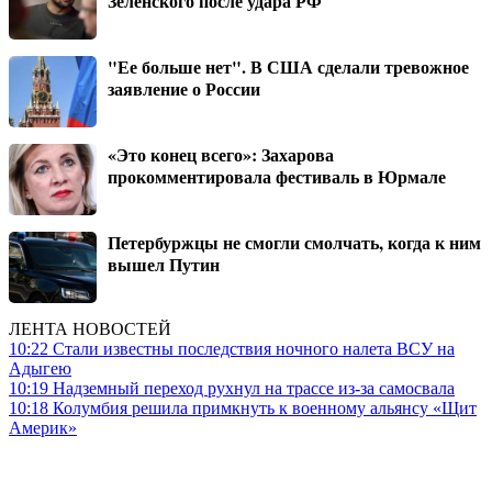
Зеленского после удара РФ
"Ее больше нет". В США сделали тревожное
заявление о России
«Это конец всего»: Захарова
прокомментировала фестиваль в Юрмале
Петербуржцы не смогли смолчать, когда к ним
вышел Путин
ЛЕНТА НОВОСТЕЙ
10:22
Стали известны последствия ночного налета ВСУ на
Адыгею
10:19
Надземный переход рухнул на трассе из-за самосвала
10:18
Колумбия решила примкнуть к военному альянсу «Щит
Америк»