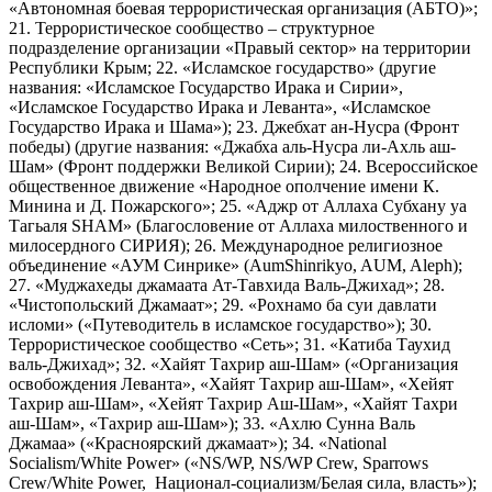
«Автономная боевая террористическая организация (АБТО)»;
21. Террористическое сообщество – структурное
подразделение организации «Правый сектор» на территории
Республики Крым; 22. «Исламское государство» (другие
названия: «Исламское Государство Ирака и Сирии»,
«Исламское Государство Ирака и Леванта», «Исламское
Государство Ирака и Шама»); 23. Джебхат ан-Нусра (Фронт
победы) (другие названия: «Джабха аль-Нусра ли-Ахль аш-
Шам» (Фронт поддержки Великой Сирии); 24. Всероссийское
общественное движение «Народное ополчение имени К.
Минина и Д. Пожарского»; 25. «Аджр от Аллаха Субхану уа
Тагьаля SHAM» (Благословение от Аллаха милоственного и
милосердного СИРИЯ); 26. Международное религиозное
объединение «АУМ Синрике» (AumShinrikyo, AUM, Aleph);
27. «Муджахеды джамаата Ат-Тавхида Валь-Джихад»; 28.
«Чистопольский Джамаат»; 29. «Рохнамо ба суи давлати
исломи» («Путеводитель в исламское государство»); 30.
Террористическое сообщество «Сеть»; 31. «Катиба Таухид
валь-Джихад»; 32. «Хайят Тахрир аш-Шам» («Организация
освобождения Леванта», «Хайят Тахрир аш-Шам», «Хейят
Тахрир аш-Шам», «Хейят Тахрир Аш-Шам», «Хайят Тахри
аш-Шам», «Тахрир аш-Шам»); 33. «Ахлю Сунна Валь
Джамаа» («Красноярский джамаат»); 34. «National
Socialism/White Power» («NS/WP, NS/WP Crew, Sparrows
Crew/White Power, Национал-социализм/Белая сила, власть»);