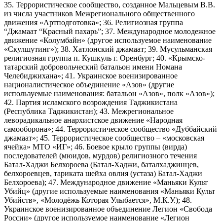
35. Террористическое сообщество, созданное Мальцевым В.В.
из числа участников Межрегионального общественного
движения «Артподготовка»; 36. Религиозная группа
“Джамаат “Красный пахарь”; 37. Международное молодежное
движение «Колумбайн» (другое используемое наименование
«Скулшутинг»); 38. Хатлонский джамаат; 39. Мусульманская
религиозная группа п. Кушкуль г. Оренбург; 40. «Крымско-
татарский добровольческий батальон имени Номана
Челебиджихана»; 41. Украинское военизированное
националистическое объединение «Азов» (другие
используемые наименования: батальон «Азов», полк «Азов»);
42. Партия исламского возрождения Таджикистана
(Республика Таджикистан); 43. Межрегиональное
леворадикальное анархистское движение «Народная
самооборона»; 44. Террористическое сообщество «Дуббайский
джамаат»; 45. Террористическое сообщество – «московская
ячейка» МТО «ИГ»; 46. Боевое крыло группы (вирда)
последователей (мюидов, мурдов) религиозного течения
Батал-Хаджи Белхороева (Батал-Хаджи, баталхаджинцев,
белхороевцев, тариката шейха овлия (устаза) Батал-Хаджи
Белхороева); 47. Международное движение «Маньяки Культ
Убийц» (другие используемые наименования «Маньяки Культ
Убийств», «Молодёжь Которая Улыбается», М.К.У.); 48.
Украинское военизированное объединение Легион «Свобода
России» (другое используемое наименование «Легион