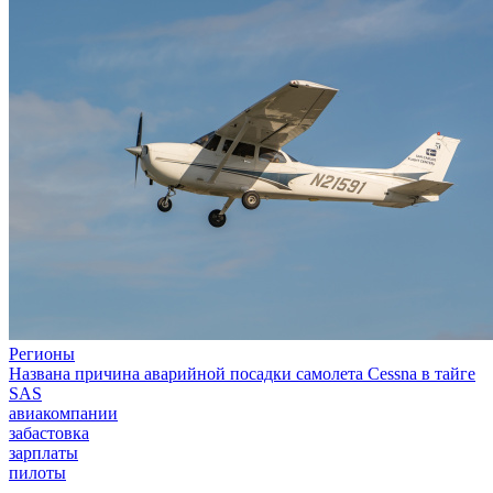
Регионы
Названа причина аварийной посадки самолета Cessna в тайге
SAS
авиакомпании
забастовка
зарплаты
пилоты