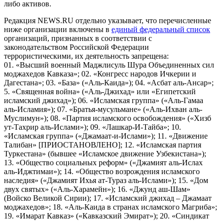
либо активов.
Редакция NEWS.RU отдельно указывает, что перечисленные
ниже организации включены в
единый федеральный список
организаций, признанных в соответствии с
законодательством Российской Федерации
террористическими, их деятельность запрещена:
01. «Высший военный Маджлисуль Шура Объединенных сил
моджахедов Кавказа»; 02. «Конгресс народов Ичкерии и
Дагестана»; 03. «База» («Аль-Каида»); 04. «Асбат аль-Ансар»;
5. «Священная война» («Аль-Джихад» или «Египетский
исламский джихад»); 06. «Исламская группа» («Аль-Гамаа
аль-Исламия»); 07. «Братья-мусульмане» («Аль-Ихван аль-
Муслимун»); 08. «Партия исламского освобождения» («Хизб
ут-Тахрир аль-Ислами»); 09. «Лашкар-И-Тайба»; 10.
«Исламская группа» («Джамаат-и-Ислами»); 11. «Движение
Талибан» [ПРИОСТАНОВЛЕНО]; 12. «Исламская партия
Туркестана» (бывшее «Исламское движение Узбекистана»);
13. «Общество социальных реформ» («Джамият аль-Ислах
аль-Иджтимаи»); 14. «Общество возрождения исламского
наследия» («Джамият Ихья ат-Тураз аль-Ислами»); 15. «Дом
двух святых» («Аль-Харамейн»); 16. «Джунд аш-Шам»
(Войско Великой Сирии); 17. «Исламский джихад – Джамаат
моджахедов»; 18. «Аль-Каида в странах исламского Магриба»;
19. «Имарат Кавказ» («Кавказский Эмират»); 20. «Синдикат