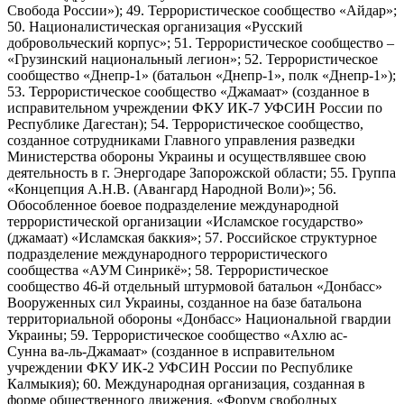
Свобода России»); 49. Террористическое сообщество «Айдар»;
50. Националистическая организация «Русский
добровольческий корпус»; 51. Террористическое сообщество –
«Грузинский национальный легион»; 52. Террористическое
сообщество «Днепр-1» (батальон «Днепр-1», полк «Днепр-1»);
53. Террористическое сообщество «Джамаат» (созданное в
исправительном учреждении ФКУ ИК-7 УФСИН России по
Республике Дагестан); 54. Террористическое сообщество,
созданное сотрудниками Главного управления разведки
Министерства обороны Украины и осуществлявшее свою
деятельность в г. Энергодаре Запорожской области; 55. Группа
«Концепция А.Н.В. (Авангард Народной Воли)»; 56.
Обособленное боевое подразделение международной
террористической организации «Исламское государство»
(джамаат) «Исламская баккия»; 57. Российское структурное
подразделение международного террористического
сообщества «АУМ Синрикё»; 58. Террористическое
сообщество 46-й отдельный штурмовой батальон «Донбасс»
Вооруженных сил Украины, созданное на базе батальона
территориальной обороны «Донбасс» Национальной гвардии
Украины; 59. Террористическое сообщество «Ахлю ас-
Сунна ва-ль-Джамаат» (созданное в исправительном
учреждении ФКУ ИК-2 УФСИН России по Республике
Калмыкия); 60. Международная организация, созданная в
форме общественного движения, «Форум свободных