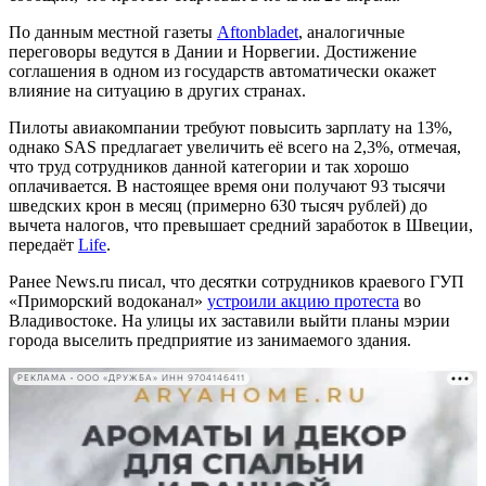
По данным местной газеты
Aftonbladet
, аналогичные
переговоры ведутся в Дании и Норвегии. Достижение
соглашения в одном из государств автоматически окажет
влияние на ситуацию в других странах.
Пилоты авиакомпании требуют повысить зарплату на 13%,
однако SAS предлагает увеличить её всего на 2,3%, отмечая,
что труд сотрудников данной категории и так хорошо
оплачивается. В настоящее время они получают 93 тысячи
шведских крон в месяц (примерно 630 тысяч рублей) до
вычета налогов, что превышает средний заработок в Швеции,
передаёт
Life
.
Ранее News.ru писал, что десятки сотрудников краевого ГУП
«Приморский водоканал»
устроили акцию протеста
во
Владивостоке. На улицы их заставили выйти планы мэрии
города выселить предприятие из занимаемого здания.
РЕКЛАМА • ООО «ДРУЖБА» ИНН 9704146411