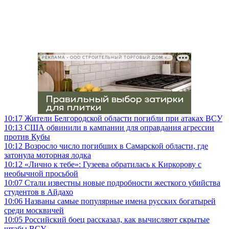
РЕКЛАМА • ООО СТРОИТЕЛЬНЫЙ ТОРГОВЫЙ ДОМ «ПЕТРОВИЧ», ИНН 7802348846
10:17
Жители Белгородской области погибли при атаках ВСУ
10:13
США обвинили в кампании для оправдания агрессии
против Кубы
10:12
Возросло число погибших в Самарской области, где
затонула моторная лодка
10:12
«Лично к тебе»: Гузеева обратилась к Киркорову с
необычной просьбой
10:07
Стали известны новые подробности жесткого убийства
студентов в Айдахо
10:06
Названы самые популярные имена русских богатырей
среди москвичей
10:05
Российский боец рассказал, как вычисляют скрытые
штабы ВСУ