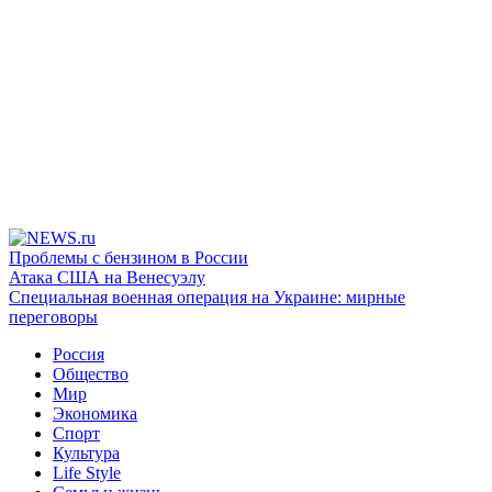
Проблемы с бензином в России
Атака США на Венесуэлу
Специальная военная операция на Украине: мирные
переговоры
Россия
Общество
Мир
Экономика
Спорт
Культура
Life Style