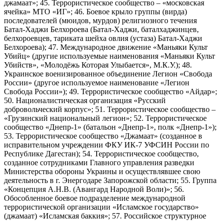
джамаат»; 45. Террористическое сообщество – «московская
ячейка» МТО «ИГ»; 46. Боевое крыло группы (вирда)
последователей (мюидов, мурдов) религиозного течения
Батал-Хаджи Белхороева (Батал-Хаджи, баталхаджинцев,
белхороевцев, тариката шейха овлия (устаза) Батал-Хаджи
Белхороева); 47. Международное движение «Маньяки Культ
Убийц» (другие используемые наименования «Маньяки Культ
Убийств», «Молодёжь Которая Улыбается», М.К.У.); 48.
Украинское военизированное объединение Легион «Свобода
России» (другое используемое наименование «Легион
Свобода России»); 49. Террористическое сообщество «Айдар»;
50. Националистическая организация «Русский
добровольческий корпус»; 51. Террористическое сообщество –
«Грузинский национальный легион»; 52. Террористическое
сообщество «Днепр-1» (батальон «Днепр-1», полк «Днепр-1»);
53. Террористическое сообщество «Джамаат» (созданное в
исправительном учреждении ФКУ ИК-7 УФСИН России по
Республике Дагестан); 54. Террористическое сообщество,
созданное сотрудниками Главного управления разведки
Министерства обороны Украины и осуществлявшее свою
деятельность в г. Энергодаре Запорожской области; 55. Группа
«Концепция А.Н.В. (Авангард Народной Воли)»; 56.
Обособленное боевое подразделение международной
террористической организации «Исламское государство»
(джамаат) «Исламская баккия»; 57. Российское структурное