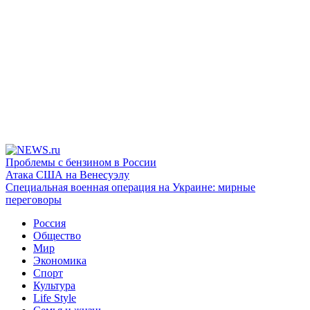
Проблемы с бензином в России
Атака США на Венесуэлу
Специальная военная операция на Украине: мирные
переговоры
Россия
Общество
Мир
Экономика
Спорт
Культура
Life Style