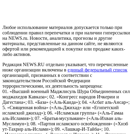
предоставления информации на основе сбора, систематизации
и анализа сведений, относящихся к предпочтениям
пользователей сети "Интернет", находящихся на территории
Российской Федерации)
Любое использование материалов допускается только при
соблюдении правил перепечатки и при наличии гиперссылки
на NEWS.ru. Новости, аналитика, прогнозы и другие
материалы, представленные на данном сайте, не являются
офертой или рекомендацией к покупке или продаже каких-
либо активов.
Редакция NEWS.RU отдельно указывает, что перечисленные
ниже организации включены в
единый федеральный список
организаций, признанных в соответствии с
законодательством Российской Федерации
террористическими, их деятельность запрещена:
01. «Высший военный Маджлисуль Шура Объединенных сил
моджахедов Кавказа»; 02. «Конгресс народов Ичкерии и
Дагестана»; 03. «База» («Аль-Каида»); 04. «Асбат аль-Ансар»;
5. «Священная война» («Аль-Джихад» или «Египетский
исламский джихад»); 06. «Исламская группа» («Аль-Гамаа
аль-Исламия»); 07. «Братья-мусульмане» («Аль-Ихван аль-
Муслимун»); 08. «Партия исламского освобождения» («Хизб
ут-Тахрир аль-Ислами»); 09. «Лашкар-И-Тайба»; 10.