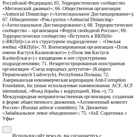
Российской Федерации; 65. Террористическое сообщество
«Мегионский джамаат»; 66. Общественная организация
«Antisocial Distancing» («Антисоциальное Дистанцирование»);
67. Объединение «Рок-группа «Antisocial Distancing»
(«Антисоциальное Дистанцирование»); 68. Террористическое
сообщество – организация «Форум свободной России»; 69.
Террористическое сообщество «Вступить в ВКП(б)»
(«ВКП(б)») и его структурное подразделение – «Омская
ячейка «ВКП(б)»; 70. Военизированная организация «Полк
имени Кастуся Калиновского» («Полк iмя Кастуся
Калiноўскага») с входящими в нее структурными
подразделениями; 71. Незарегистрированная иностранная
организация «Съезд народных депутатов» (Kongres
Deputowanych Ludowych), Республика Польша; 72.
Американская некоммерческая корпорация Anti-Corruption
Foundation, Inc (иные используемые наименования: ACF, ACF
international, «Фонд борьбы с коррупцией, Инк.»); 73.
Международная неправительственная организация, созданная
в форме общественного движения, «Антивоенный комитет
России» (Russian antiwar committee); 74. Движение
«Забайкальское левое объединение»; 75. «SxE Соратники с
Уфы»
Используя сайт news.ru, вы соглашаетесь с