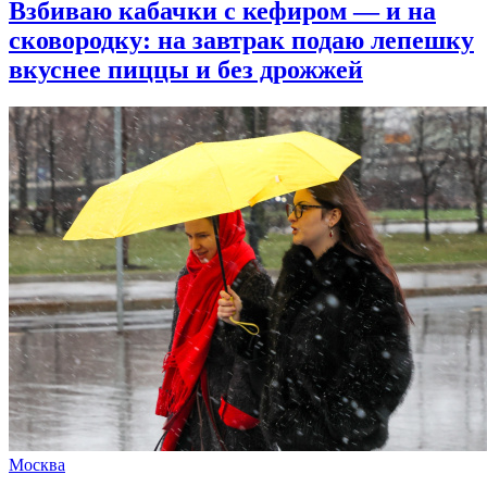
Взбиваю кабачки с кефиром — и на
сковородку: на завтрак подаю лепешку
вкуснее пиццы и без дрожжей
Москва