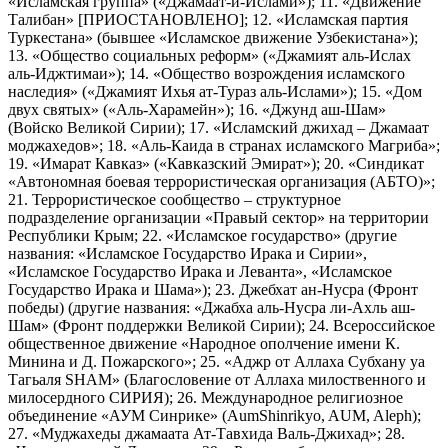
«Исламская группа» («Джамаат-и-Ислами»); 11. «Движение
Талибан» [ПРИОСТАНОВЛЕНО]; 12. «Исламская партия
Туркестана» (бывшее «Исламское движение Узбекистана»);
13. «Общество социальных реформ» («Джамият аль-Ислах
аль-Иджтимаи»); 14. «Общество возрождения исламского
наследия» («Джамият Ихья ат-Тураз аль-Ислами»); 15. «Дом
двух святых» («Аль-Харамейн»); 16. «Джунд аш-Шам»
(Войско Великой Сирии); 17. «Исламский джихад – Джамаат
моджахедов»; 18. «Аль-Каида в странах исламского Магриба»;
19. «Имарат Кавказ» («Кавказский Эмират»); 20. «Синдикат
«Автономная боевая террористическая организация (АБТО)»;
21. Террористическое сообщество – структурное
подразделение организации «Правый сектор» на территории
Республики Крым; 22. «Исламское государство» (другие
названия: «Исламское Государство Ирака и Сирии»,
«Исламское Государство Ирака и Леванта», «Исламское
Государство Ирака и Шама»); 23. Джебхат ан-Нусра (Фронт
победы) (другие названия: «Джабха аль-Нусра ли-Ахль аш-
Шам» (Фронт поддержки Великой Сирии); 24. Всероссийское
общественное движение «Народное ополчение имени К.
Минина и Д. Пожарского»; 25. «Аджр от Аллаха Субхану уа
Тагьаля SHAM» (Благословение от Аллаха милоственного и
милосердного СИРИЯ); 26. Международное религиозное
объединение «АУМ Синрике» (AumShinrikyo, AUM, Aleph);
27. «Муджахеды джамаата Ат-Тавхида Валь-Джихад»; 28.