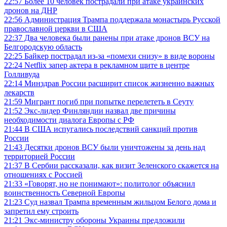
22:57
Более 10 человек пострадали при атаке украинских
дронов на ДНР
22:56
Администрация Трампа поддержала монастырь Русской
православной церкви в США
22:37
Два человека были ранены при атаке дронов ВСУ на
Белгородскую область
22:25
Байкер пострадал из-за «помехи снизу» в виде вороны
22:24
Netflix запер актера в рекламном щите в центре
Голливуда
22:14
Минздрав России расширит список жизненно важных
лекарств
21:59
Мигрант погиб при попытке перелететь в Сеуту
21:52
Экс-лидер Финляндии назвал две причины
необходимости диалога Европы с РФ
21:44
В США испугались последствий санкций против
России
21:43
Десятки дронов ВСУ были уничтожены за день над
территорией России
21:37
В Сербии рассказали, как визит Зеленского скажется на
отношениях с Россией
21:33
«Говорят, но не понимают»: политолог объяснил
воинственность Северной Европы
21:23
Суд назвал Трампа временным жильцом Белого дома и
запретил ему строить
21:21
Экс-министру обороны Украины предложили