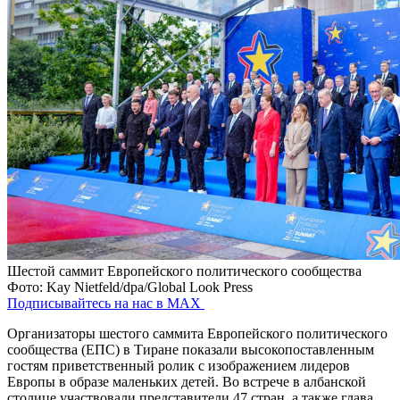
Шестой саммит Европейского политического сообщества
Фото: Kay Nietfeld/dpa/Global Look Press
Подписывайтесь на нас в MAX
Организаторы шестого саммита Европейского политического
сообщества (ЕПС) в Тиране показали высокопоставленным
гостям приветственный ролик с изображением лидеров
Европы в образе маленьких детей. Во встрече в албанской
столице участвовали представители 47 стран, а также глава