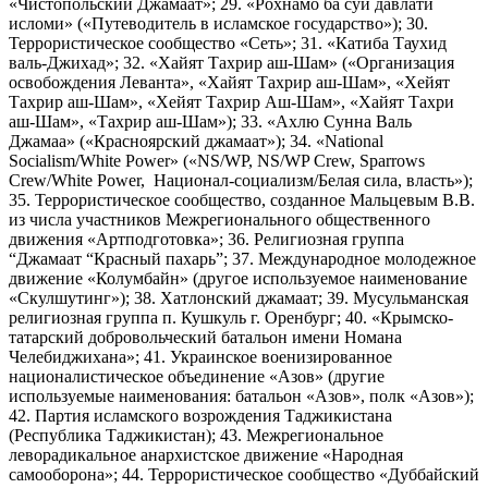
«Чистопольский Джамаат»; 29. «Рохнамо ба суи давлати
исломи» («Путеводитель в исламское государство»); 30.
Террористическое сообщество «Сеть»; 31. «Катиба Таухид
валь-Джихад»; 32. «Хайят Тахрир аш-Шам» («Организация
освобождения Леванта», «Хайят Тахрир аш-Шам», «Хейят
Тахрир аш-Шам», «Хейят Тахрир Аш-Шам», «Хайят Тахри
аш-Шам», «Тахрир аш-Шам»); 33. «Ахлю Сунна Валь
Джамаа» («Красноярский джамаат»); 34. «National
Socialism/White Power» («NS/WP, NS/WP Crew, Sparrows
Crew/White Power, Национал-социализм/Белая сила, власть»);
35. Террористическое сообщество, созданное Мальцевым В.В.
из числа участников Межрегионального общественного
движения «Артподготовка»; 36. Религиозная группа
“Джамаат “Красный пахарь”; 37. Международное молодежное
движение «Колумбайн» (другое используемое наименование
«Скулшутинг»); 38. Хатлонский джамаат; 39. Мусульманская
религиозная группа п. Кушкуль г. Оренбург; 40. «Крымско-
татарский добровольческий батальон имени Номана
Челебиджихана»; 41. Украинское военизированное
националистическое объединение «Азов» (другие
используемые наименования: батальон «Азов», полк «Азов»);
42. Партия исламского возрождения Таджикистана
(Республика Таджикистан); 43. Межрегиональное
леворадикальное анархистское движение «Народная
самооборона»; 44. Террористическое сообщество «Дуббайский