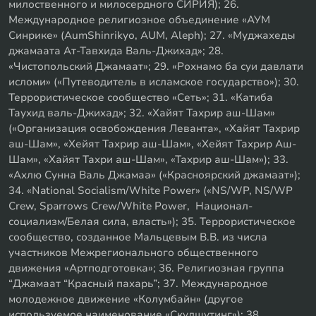
милоственного и милосердного СИРИЯ); 26.
Международное религиозное объединение «АУМ
Синрике» (AumShinrikyo, AUM, Aleph); 27. «Муджахеды
джамаата Ат-Тавхида Валь-Джихад»; 28.
«Чистопольский Джамаат»; 29. «Рохнамо ба суи давлати
исломи» («Путеводитель в исламское государство»); 30.
Террористическое сообщество «Сеть»; 31. «Катиба
Таухид валь-Джихад»; 32. «Хайят Тахрир аш-Шам»
(«Организация освобождения Леванта», «Хайят Тахрир
аш-Шам», «Хейят Тахрир аш-Шам», «Хейят Тахрир Аш-
Шам», «Хайят Тахри аш-Шам», «Тахрир аш-Шам»); 33.
«Ахлю Сунна Валь Джамаа» («Красноярский джамаат»);
34. «National Socialism/White Power» («NS/WP, NS/WP
Crew, Sparrows Crew/White Power, Национал-
социализм/Белая сила, власть»); 35. Террористическое
сообщество, созданное Мальцевым В.В. из числа
участников Межрегионального общественного
движения «Артподготовка»; 36. Религиозная группа
“Джамаат “Красный пахарь”; 37. Международное
молодежное движение «Колумбайн» (другое
используемое наименование «Скулшутинг»); 38.