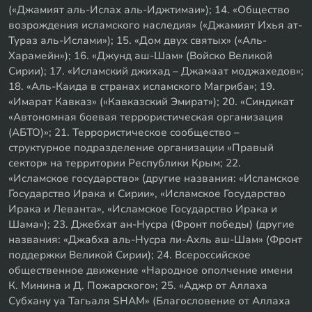
(«Джамият аль-Ислах аль-Иджтимаи»); 14. «Общество
возрождения исламского наследия» («Джамият Ихья ат-
Тураз аль-Ислами»); 15. «Дом двух святых» («Аль-
Харамейн»); 16. «Джунд аш-Шам» (Войско Великой
Сирии); 17. «Исламский джихад – Джамаат моджахедов»;
18. «Аль-Каида в странах исламского Магриба»; 19.
«Имарат Кавказ» («Кавказский Эмират»); 20. «Синдикат
«Автономная боевая террористическая организация
(АБТО)»; 21. Террористическое сообщество –
структурное подразделение организации «Правый
сектор» на территории Республики Крым; 22.
«Исламское государство» (другие названия: «Исламское
Государство Ирака и Сирии», «Исламское Государство
Ирака и Леванта», «Исламское Государство Ирака и
Шама»); 23. Джебхат ан-Нусра (Фронт победы) (другие
названия: «Джабха аль-Нусра ли-Ахль аш-Шам» (Фронт
поддержки Великой Сирии); 24. Всероссийское
общественное движение «Народное ополчение имени
К. Минина и Д. Пожарского»; 25. «Аджр от Аллаха
Субхану уа Тагьаля SHAM» (Благословение от Аллаха