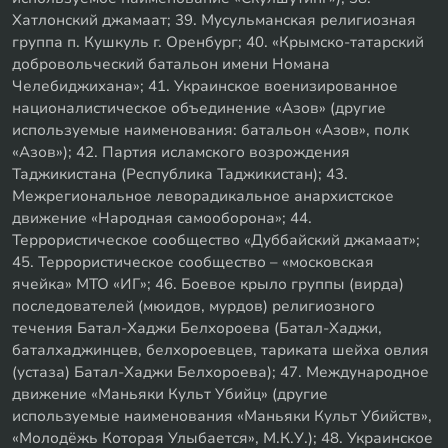
Хатлонский джамаат; 39. Мусульманская религиозная
группа п. Кушкуль г. Оренбург; 40. «Крымско-татарский
добровольческий батальон имени Номана
Челебиджихана»; 41. Украинское военизированное
националистическое объединение «Азов» (другие
используемые наименования: батальон «Азов», полк
«Азов»); 42. Партия исламского возрождения
Таджикистана (Республика Таджикистан); 43.
Межрегиональное леворадикальное анархистское
движение «Народная самооборона»; 44.
Террористическое сообщество «Дуббайский джамаат»;
45. Террористическое сообщество – «московская
ячейка» МТО «ИГ»; 46. Боевое крыло группы (вирда)
последователей (мюидов, мурдов) религиозного
течения Батал-Хаджи Белхороева (Батал-Хаджи,
баталхаджинцев, белхороевцев, тариката шейха овлия
(устаза) Батал-Хаджи Белхороева); 47. Международное
движение «Маньяки Культ Убийц» (другие
используемые наименования «Маньяки Культ Убийств»,
«Молодёжь Которая Улыбается», М.К.У.); 48. Украинское