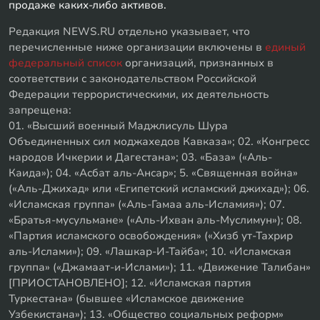
продаже каких-либо активов.
Редакция NEWS.RU отдельно указывает, что
перечисленные ниже организации включены в
единый
федеральный список
организаций, признанных в
соответствии с законодательством Российской
Федерации террористическими, их деятельность
запрещена:
01. «Высший военный Маджлисуль Шура
Объединенных сил моджахедов Кавказа»; 02. «Конгресс
народов Ичкерии и Дагестана»; 03. «База» («Аль-
Каида»); 04. «Асбат аль-Ансар»; 5. «Священная война»
(«Аль-Джихад» или «Египетский исламский джихад»); 06.
«Исламская группа» («Аль-Гамаа аль-Исламия»); 07.
«Братья-мусульмане» («Аль-Ихван аль-Муслимун»); 08.
«Партия исламского освобождения» («Хизб ут-Тахрир
аль-Ислами»); 09. «Лашкар-И-Тайба»; 10. «Исламская
группа» («Джамаат-и-Ислами»); 11. «Движение Талибан»
[ПРИОСТАНОВЛЕНО]; 12. «Исламская партия
Туркестана» (бывшее «Исламское движение
Узбекистана»); 13. «Общество социальных реформ»