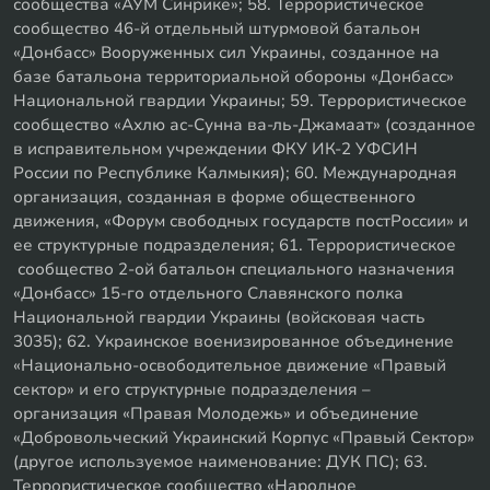
сообщества «АУМ Синрикё»; 58. Террористическое
сообщество 46-й отдельный штурмовой батальон
«Донбасс» Вооруженных сил Украины, созданное на
базе батальона территориальной обороны «Донбасс»
Национальной гвардии Украины; 59. Террористическое
сообщество «Ахлю ас-Сунна ва-ль-Джамаат» (созданное
в исправительном учреждении ФКУ ИК-2 УФСИН
России по Республике Калмыкия); 60. Международная
организация, созданная в форме общественного
движения, «Форум свободных государств постРоссии» и
ее структурные подразделения; 61. Террористическое
сообщество 2-ой батальон специального назначения
«Донбасс» 15-го отдельного Славянского полка
Национальной гвардии Украины (войсковая часть
3035); 62. Украинское военизированное объединение
«Национально-освободительное движение «Правый
сектор» и его структурные подразделения –
организация «Правая Молодежь» и объединение
«Добровольческий Украинский Корпус «Правый Сектор»
(другое используемое наименование: ДУК ПС); 63.
Террористическое сообщество «Народное