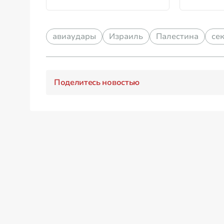
авиаудары
Израиль
Палестина
сек
Поделитесь новостью