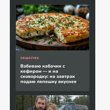
ОБЩЕСТВО
Взбиваю кабачки с
кефиром — и на
сковородку: на завтрак
подаю лепешку вкуснее
пиццы и без дрожжей