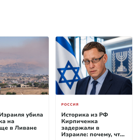
РОССИЯ
Израиля убила
Историка из РФ
ка на
Кирпиченка
ще в Ливане
задержали в
Израиле: почему, что