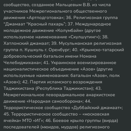
сообщество, созданное Мальцевым В.В. из числа
участников Межрегионального общественного
движения «Артподготовка»; 36. Религиозная группа
“Джамаат “Красный пахарь”; 37. Международное
молодежное движение «Колумбайн» (другое
используемое наименование «Скулшутинг»); 38.
Хатлонский джамаат; 39. Мусульманская религиозная
группа п. Кушкуль г. Оренбург; 40. «Крымско-татарский
добровольческий батальон имени Номана
Челебиджихана»; 41. Украинское военизированное
националистическое объединение «Азов» (другие
используемые наименования: батальон «Азов», полк
«Азов»); 42. Партия исламского возрождения
Таджикистана (Республика Таджикистан); 43.
Межрегиональное леворадикальное анархистское
движение «Народная самооборона»; 44.
Террористическое сообщество «Дуббайский джамаат»;
45. Террористическое сообщество – «московская
ячейка» МТО «ИГ»; 46. Боевое крыло группы (вирда)
последователей (мюидов, мурдов) религиозного