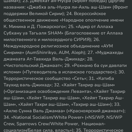
Шама»); 23. Джебхат ан-Нусра (Фронт победы) (другие
названия: «Джабха аль-Нусра ли-Ахль аш-Шам» (Фронт
поддержки Великой Сирии); 24. Всероссийское
общественное движение «Народное ополчение имени
К. Минина и Д. Пожарского»; 25. «Аджр от Аллаха
Субхану уа Тагьаля SHAM» (Благословение от Аллаха
милоственного и милосердного СИРИЯ); 26.
Международное религиозное объединение «АУМ
Синрике» (AumShinrikyo, AUM, Aleph); 27. «Муджахеды
джамаата Ат-Тавхида Валь-Джихад»; 28.
«Чистопольский Джамаат»; 29. «Рохнамо ба суи давлати
исломи» («Путеводитель в исламское государство»); 30.
Террористическое сообщество «Сеть»; 31. «Катиба
Таухид валь-Джихад»; 32. «Хайят Тахрир аш-Шам»
(«Организация освобождения Леванта», «Хайят Тахрир
аш-Шам», «Хейят Тахрир аш-Шам», «Хейят Тахрир Аш-
Шам», «Хайят Тахри аш-Шам», «Тахрир аш-Шам»); 33.
«Ахлю Сунна Валь Джамаа» («Красноярский джамаат»);
34. «National Socialism/White Power» («NS/WP, NS/WP
Crew, Sparrows Crew/White Power, Национал-
социализм/Белая сила, власть»); 35. Террористическое