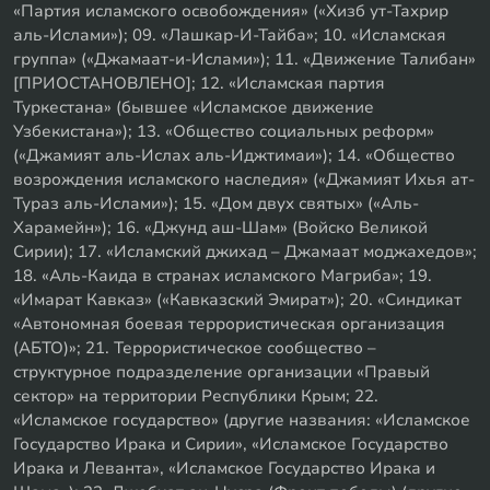
«Партия исламского освобождения» («Хизб ут-Тахрир
аль-Ислами»); 09. «Лашкар-И-Тайба»; 10. «Исламская
группа» («Джамаат-и-Ислами»); 11. «Движение Талибан»
[ПРИОСТАНОВЛЕНО]; 12. «Исламская партия
Туркестана» (бывшее «Исламское движение
Узбекистана»); 13. «Общество социальных реформ»
(«Джамият аль-Ислах аль-Иджтимаи»); 14. «Общество
возрождения исламского наследия» («Джамият Ихья ат-
Тураз аль-Ислами»); 15. «Дом двух святых» («Аль-
Харамейн»); 16. «Джунд аш-Шам» (Войско Великой
Сирии); 17. «Исламский джихад – Джамаат моджахедов»;
18. «Аль-Каида в странах исламского Магриба»; 19.
«Имарат Кавказ» («Кавказский Эмират»); 20. «Синдикат
«Автономная боевая террористическая организация
(АБТО)»; 21. Террористическое сообщество –
структурное подразделение организации «Правый
сектор» на территории Республики Крым; 22.
«Исламское государство» (другие названия: «Исламское
Государство Ирака и Сирии», «Исламское Государство
Ирака и Леванта», «Исламское Государство Ирака и