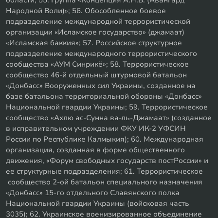
области; 55. Группа «Концепция А.Н.В. (Авангард
Народной Воли)»; 56. Обособленное боевое
подразделение международной террористической
организации «Исламское государство» (джамаат)
«Исламская баккия»; 57. Российское структурное
подразделение международного террористического
сообщества «АУМ Синрикё»; 58. Террористическое
сообщество 46-й отдельный штурмовой батальон
«Донбасс» Вооруженных сил Украины, созданное на
базе батальона территориальной обороны «Донбасс»
Национальной гвардии Украины; 59. Террористическое
сообщество «Ахлю ас-Сунна ва-ль-Джамаат» (созданное
в исправительном учреждении ФКУ ИК-2 УФСИН
России по Республике Калмыкия); 60. Международная
организация, созданная в форме общественного
движения, «Форум свободных государств постРоссии» и
ее структурные подразделения; 61. Террористическое
сообщество 2-ой батальон специального назначения
«Донбасс» 15-го отдельного Славянского полка
Национальной гвардии Украины (войсковая часть
3035); 62. Украинское военизированное объединение