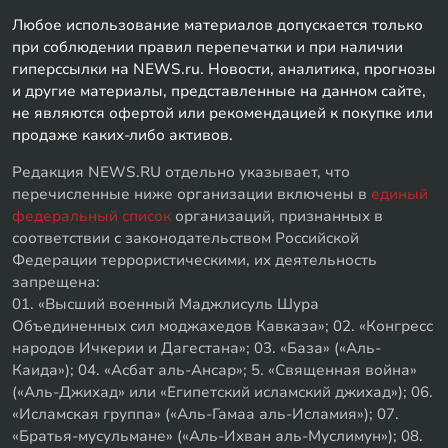
Любое использование материалов допускается только
при соблюдении правил перепечатки и при наличии
гиперссылки на NEWS.ru. Новости, аналитика, прогнозы
и другие материалы, представленные на данном сайте,
не являются офертой или рекомендацией к покупке или
продаже каких-либо активов.
Редакция NEWS.RU отдельно указывает, что
перечисленные ниже организации включены в
единый
федеральный список
организаций, признанных в
соответствии с законодательством Российской
Федерации террористическими, их деятельность
запрещена:
01. «Высший военный Маджлисуль Шура
Объединенных сил моджахедов Кавказа»; 02. «Конгресс
народов Ичкерии и Дагестана»; 03. «База» («Аль-
Каида»); 04. «Асбат аль-Ансар»; 5. «Священная война»
(«Аль-Джихад» или «Египетский исламский джихад»); 06.
«Исламская группа» («Аль-Гамаа аль-Исламия»); 07.
«Братья-мусульмане» («Аль-Ихван аль-Муслимун»); 08.