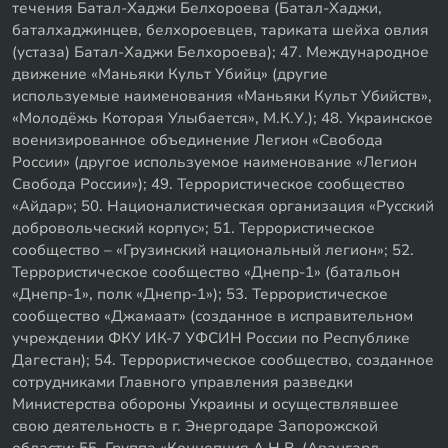
течения Батал-Хаджи Белхороева (Батал-Хаджи,
баталхаджинцев, белхороевцев, тариката шейха овлия
(устаза) Батал-Хаджи Белхороева); 47. Международное
движение «Маньяки Культ Убийц» (другие
используемые наименования «Маньяки Культ Убийств»,
«Молодёжь Которая Улыбается», М.К.У.); 48. Украинское
военизированное объединение Легион «Свобода
России» (другое используемое наименование «Легион
Свобода России»); 49. Террористическое сообщество
«Айдар»; 50. Националистическая организация «Русский
добровольческий корпус»; 51. Террористическое
сообщество – «Грузинский национальный легион»; 52.
Террористическое сообщество «Днепр-1» (батальон
«Днепр-1», полк «Днепр-1»); 53. Террористическое
сообщество «Джамаат» (созданное в исправительном
учреждении ФКУ ИК-7 УФСИН России по Республике
Дагестан); 54. Террористическое сообщество, созданное
сотрудниками Главного управления разведки
Министерства обороны Украины и осуществлявшее
свою деятельность в г. Энергодаре Запорожской