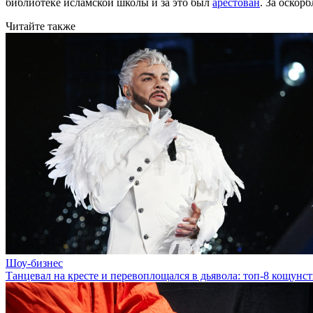
библиотеке исламской школы и за это был
арестован
. За оскор
Читайте также
Шоу-бизнес
Танцевал на кресте и перевоплощался в дьявола: топ-8 кощунс