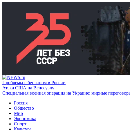
Проблемы с бензином в России
Атака США на Венесуэлу
Специальная военная операция на Украине: мирные переговор
Россия
Общество
Мир
Экономика
Спорт
Культура