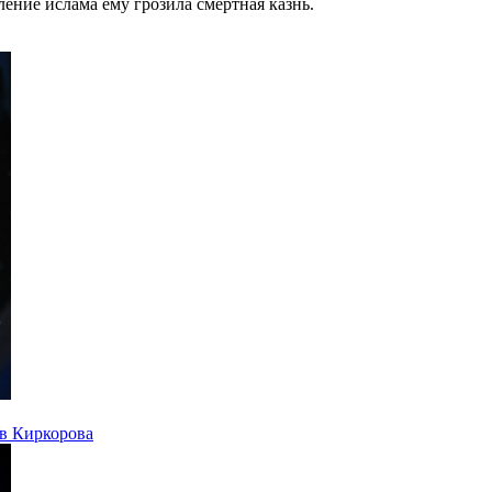
бление ислама ему грозила смертная казнь.
тв Киркорова