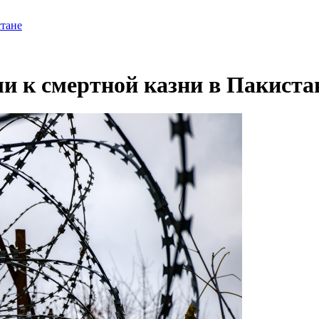
стане
и к смертной казни в Пакиста