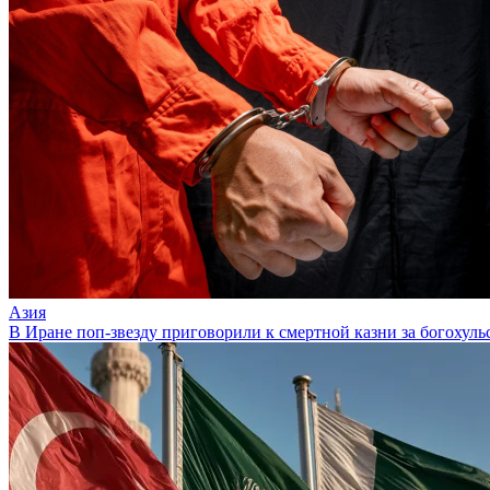
Азия
В Иране поп-звезду приговорили к смертной казни за богохуль