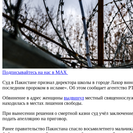
Подписывайтесь на нас в MAX
Суд в Пакистане признал директора школы в городе Лахор вино
последним пророком в исламе». Об этом сообщает агентство PT
Обвинение в адрес женщины
выдвинул
местный священнослужи
находилась в местах лишения свободы.
При вынесении решения о смертной казни суд учёл заключени
подать апелляцию на приговор.
Ранее правительство Пакистана спасло восьмилетнего мальчика 