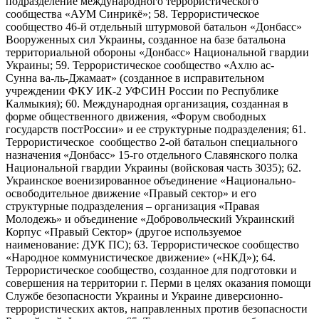
подразделение международного террористического
сообщества «АУМ Синрикё»; 58. Террористическое
сообщество 46-й отдельный штурмовой батальон «Донбасс»
Вооруженных сил Украины, созданное на базе батальона
территориальной обороны «Донбасс» Национальной гвардии
Украины; 59. Террористическое сообщество «Ахлю ас-
Сунна ва-ль-Джамаат» (созданное в исправительном
учреждении ФКУ ИК-2 УФСИН России по Республике
Калмыкия); 60. Международная организация, созданная в
форме общественного движения, «Форум свободных
государств постРоссии» и ее структурные подразделения; 61.
Террористическое сообщество 2-ой батальон специального
назначения «Донбасс» 15-го отдельного Славянского полка
Национальной гвардии Украины (войсковая часть 3035); 62.
Украинское военизированное объединение «Национально-
освободительное движение «Правый сектор» и его
структурные подразделения – организация «Правая
Молодежь» и объединение «Добровольческий Украинский
Корпус «Правый Сектор» (другое используемое
наименование: ДУК ПС); 63. Террористическое сообщество
«Народное коммунистическое движение» («НКД»); 64.
Террористическое сообщество, созданное для подготовки и
совершения на территории г. Перми в целях оказания помощи
Службе безопасности Украины и Украине диверсионно-
террористических актов, направленных против безопасности