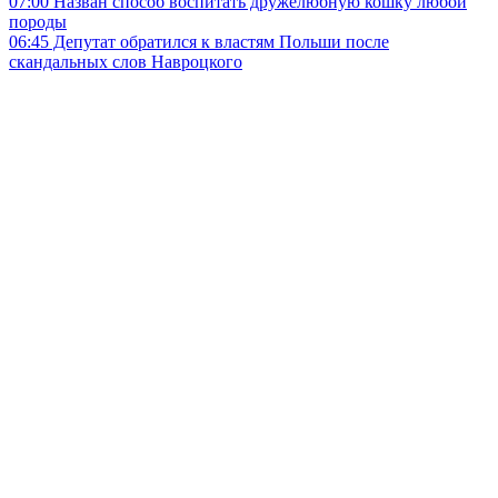
07:00
Назван способ воспитать дружелюбную кошку любой
породы
06:45
Депутат обратился к властям Польши после
скандальных слов Навроцкого