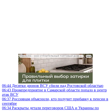
РЕКЛАМА • ООО СТРОИТЕЛЬНЫЙ ТОРГОВЫЙ ДОМ «ПЕТРОВИЧ», ИНН 7802348846
06:44
Десятки дронов ВСУ сбили над Ростовской областью
06:43
Промпредприятие в Самарской области попало в центр
атак ВСУ
06:37
Россиянам объяснили, кто получит прибавку к пенсии в
сентябре
06:34
Раскрыты детали переговоров США и Украины по