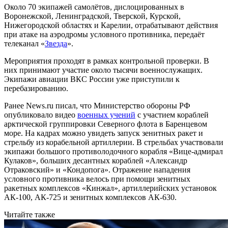
Около 70 экипажей самолётов, дислоцированных в
Воронежской, Ленинградской, Тверской, Курской,
Нижегородской областях и Карелии, отрабатывают действия
при атаке на аэродромы условного противника, передаёт
телеканал «
Звезда
».
Мероприятия проходят в рамках контрольной проверки. В
них принимают участие около тысячи военнослужащих.
Экипажи авиации ВКС России уже приступили к
перебазированию.
Ранее News.ru писал, что Министерство обороны РФ
опубликовало видео
военных учений
с участием кораблей
арктической группировки Северного флота в Баренцевом
море. На кадрах можно увидеть запуск зенитных ракет и
стрельбу из корабельной артиллерии. В стрельбах участвовали
экипажи большого противолодочного корабля «Вице-адмирал
Кулаков», больших десантных кораблей «Александр
Отраковский» и «Кондопога». Отражение нападения
условного противника велось при помощи зенитных
ракетных комплексов «Кинжал», артиллерийских установок
АК-100, АК-725 и зенитных комплексов АК-630.
Читайте также