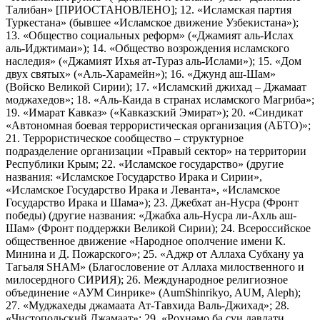
Талибан» [ПРИОСТАНОВЛЕНО]; 12. «Исламская партия
Туркестана» (бывшее «Исламское движение Узбекистана»);
13. «Общество социальных реформ» («Джамият аль-Ислах
аль-Иджтимаи»); 14. «Общество возрождения исламского
наследия» («Джамият Ихья ат-Тураз аль-Ислами»); 15. «Дом
двух святых» («Аль-Харамейн»); 16. «Джунд аш-Шам»
(Войско Великой Сирии); 17. «Исламский джихад – Джамаат
моджахедов»; 18. «Аль-Каида в странах исламского Магриба»;
19. «Имарат Кавказ» («Кавказский Эмират»); 20. «Синдикат
«Автономная боевая террористическая организация (АБТО)»;
21. Террористическое сообщество – структурное
подразделение организации «Правый сектор» на территории
Республики Крым; 22. «Исламское государство» (другие
названия: «Исламское Государство Ирака и Сирии»,
«Исламское Государство Ирака и Леванта», «Исламское
Государство Ирака и Шама»); 23. Джебхат ан-Нусра (Фронт
победы) (другие названия: «Джабха аль-Нусра ли-Ахль аш-
Шам» (Фронт поддержки Великой Сирии); 24. Всероссийское
общественное движение «Народное ополчение имени К.
Минина и Д. Пожарского»; 25. «Аджр от Аллаха Субхану уа
Тагьаля SHAM» (Благословение от Аллаха милоственного и
милосердного СИРИЯ); 26. Международное религиозное
объединение «АУМ Синрике» (AumShinrikyo, AUM, Aleph);
27. «Муджахеды джамаата Ат-Тавхида Валь-Джихад»; 28.
«Чистопольский Джамаат»; 29. «Рохнамо ба суи давлати