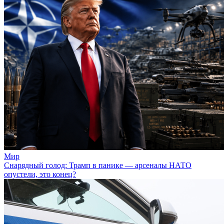
Мир
Снарядный голод: Трамп в панике — арсеналы НАТО
опустели, это конец?