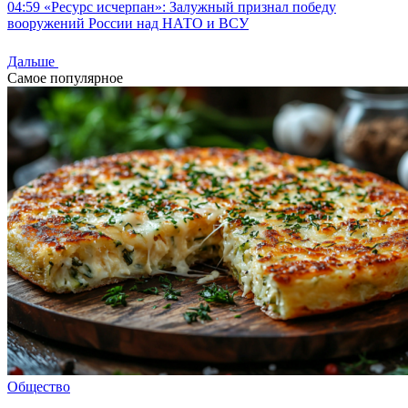
04:59
«Ресурс исчерпан»: Залужный признал победу
вооружений России над НАТО и ВСУ
Дальше
Самое популярное
Общество