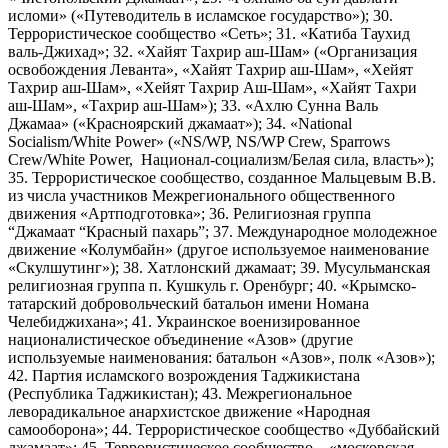
исломи» («Путеводитель в исламское государство»); 30.
Террористическое сообщество «Сеть»; 31. «Катиба Таухид
валь-Джихад»; 32. «Хайят Тахрир аш-Шам» («Организация
освобождения Леванта», «Хайят Тахрир аш-Шам», «Хейят
Тахрир аш-Шам», «Хейят Тахрир Аш-Шам», «Хайят Тахри
аш-Шам», «Тахрир аш-Шам»); 33. «Ахлю Сунна Валь
Джамаа» («Красноярский джамаат»); 34. «National
Socialism/White Power» («NS/WP, NS/WP Crew, Sparrows
Crew/White Power, Национал-социализм/Белая сила, власть»);
35. Террористическое сообщество, созданное Мальцевым В.В.
из числа участников Межрегионального общественного
движения «Артподготовка»; 36. Религиозная группа
“Джамаат “Красный пахарь”; 37. Международное молодежное
движение «Колумбайн» (другое используемое наименование
«Скулшутинг»); 38. Хатлонский джамаат; 39. Мусульманская
религиозная группа п. Кушкуль г. Оренбург; 40. «Крымско-
татарский добровольческий батальон имени Номана
Челебиджихана»; 41. Украинское военизированное
националистическое объединение «Азов» (другие
используемые наименования: батальон «Азов», полк «Азов»);
42. Партия исламского возрождения Таджикистана
(Республика Таджикистан); 43. Межрегиональное
леворадикальное анархистское движение «Народная
самооборона»; 44. Террористическое сообщество «Дуббайский
джамаат»; 45. Террористическое сообщество – «московская