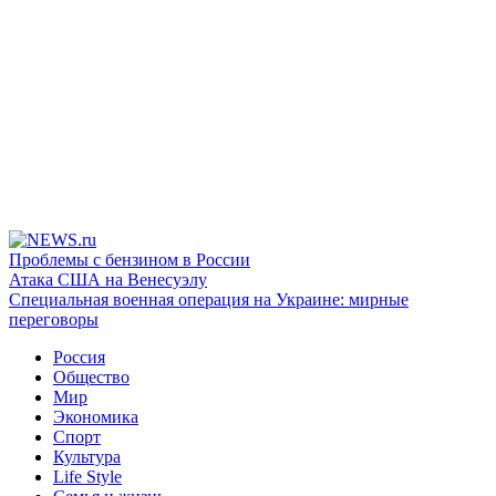
Проблемы с бензином в России
Атака США на Венесуэлу
Специальная военная операция на Украине: мирные
переговоры
Россия
Общество
Мир
Экономика
Спорт
Культура
Life Style