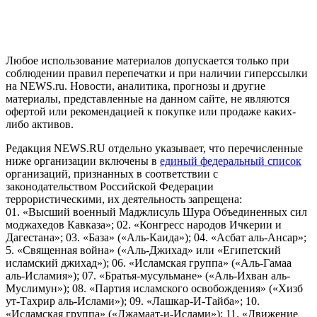
и анализа сведений, относящихся к предпочтениям
пользователей сети "Интернет", находящихся на территории
Российской Федерации)
Любое использование материалов допускается только при
соблюдении правил перепечатки и при наличии гиперссылки
на NEWS.ru. Новости, аналитика, прогнозы и другие
материалы, представленные на данном сайте, не являются
офертой или рекомендацией к покупке или продаже каких-
либо активов.
Редакция NEWS.RU отдельно указывает, что перечисленные
ниже организации включены в
единый федеральный список
организаций, признанных в соответствии с
законодательством Российской Федерации
террористическими, их деятельность запрещена:
01. «Высший военный Маджлисуль Шура Объединенных сил
моджахедов Кавказа»; 02. «Конгресс народов Ичкерии и
Дагестана»; 03. «База» («Аль-Каида»); 04. «Асбат аль-Ансар»;
5. «Священная война» («Аль-Джихад» или «Египетский
исламский джихад»); 06. «Исламская группа» («Аль-Гамаа
аль-Исламия»); 07. «Братья-мусульмане» («Аль-Ихван аль-
Муслимун»); 08. «Партия исламского освобождения» («Хизб
ут-Тахрир аль-Ислами»); 09. «Лашкар-И-Тайба»; 10.
«Исламская группа» («Джамаат-и-Ислами»); 11. «Движение