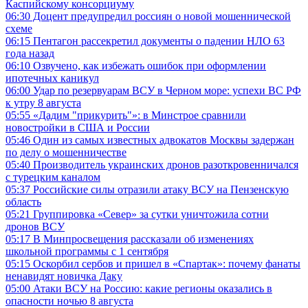
Каспийскому консорциуму
06:30
Доцент предупредил россиян о новой мошеннической
схеме
06:15
Пентагон рассекретил документы о падении НЛО 63
года назад
06:10
Озвучено, как избежать ошибок при оформлении
ипотечных каникул
06:00
Удар по резервуарам ВСУ в Черном море: успехи ВС РФ
к утру 8 августа
05:55
«Дадим "прикурить"»: в Минстрое сравнили
новостройки в США и России
05:46
Один из самых известных адвокатов Москвы задержан
по делу о мошенничестве
05:40
Производитель украинских дронов разоткровенничался
с турецким каналом
05:37
Российские силы отразили атаку ВСУ на Пензенскую
область
05:21
Группировка «Север» за сутки уничтожила сотни
дронов ВСУ
05:17
В Минпросвещения рассказали об изменениях
школьной программы с 1 сентября
05:15
Оскорбил сербов и пришел в «Спартак»: почему фанаты
ненавидят новичка Даку
05:00
Атаки ВСУ на Россию: какие регионы оказались в
опасности ночью 8 августа