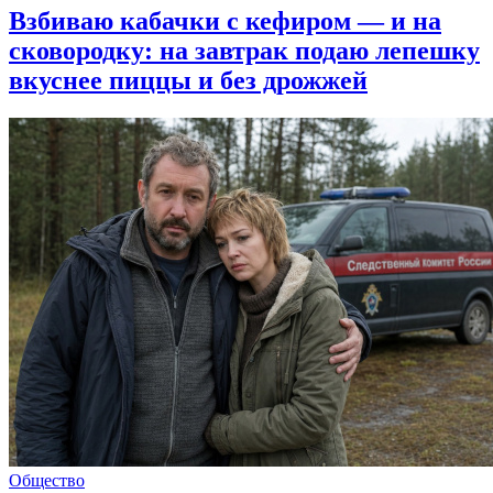
Взбиваю кабачки с кефиром — и на
сковородку: на завтрак подаю лепешку
вкуснее пиццы и без дрожжей
Общество