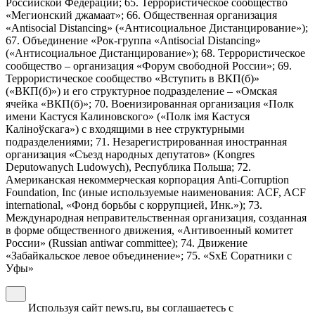
Российской Федерации; 65. Террористическое сообщество
«Мегионский джамаат»; 66. Общественная организация
«Antisocial Distancing» («Антисоциальное Дистанцирование»);
67. Объединение «Рок-группа «Antisocial Distancing»
(«Антисоциальное Дистанцирование»); 68. Террористическое
сообщество – организация «Форум свободной России»; 69.
Террористическое сообщество «Вступить в ВКП(б)»
(«ВКП(б)») и его структурное подразделение – «Омская
ячейка «ВКП(б)»; 70. Военизированная организация «Полк
имени Кастуся Калиновского» («Полк iмя Кастуся
Калiноўскага») с входящими в нее структурными
подразделениями; 71. Незарегистрированная иностранная
организация «Съезд народных депутатов» (Kongres
Deputowanych Ludowych), Республика Польша; 72.
Американская некоммерческая корпорация Anti-Corruption
Foundation, Inc (иные используемые наименования: ACF, ACF
international, «Фонд борьбы с коррупцией, Инк.»); 73.
Международная неправительственная организация, созданная
в форме общественного движения, «Антивоенный комитет
России» (Russian antiwar committee); 74. Движение
«Забайкальское левое объединение»; 75. «SxE Соратники с
Уфы»
Используя сайт news.ru, вы соглашаетесь с