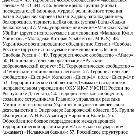
ячейка» МТО «ИГ»; 46. Боевое крыло группы (вирда)
последователей (мюидов, мурдов) религиозного течения
Батал-Хаджи Белхороева (Батал-Хаджи, баталхаджинцев,
белхороевцев, тариката шейха овлия (устаза) Батал-Хаджи
Белхороева); 47. Международное движение «Маньяки Культ
Убийц» (другие используемые наименования «Маньяки Культ
Убийств», «Молодёжь Которая Улыбается», М.К.У.); 48.
Украинское военизированное объединение Легион «Свобода
России» (другое используемое наименование «Легион
Свобода России»); 49. Террористическое сообщество «Айдар»;
50. Националистическая организация «Русский
добровольческий корпус»; 51. Террористическое сообщество –
«Грузинский национальный легион»; 52. Террористическое
сообщество «Днепр-1» (батальон «Днепр-1», полк «Днепр-1»);
53. Террористическое сообщество «Джамаат» (созданное в
исправительном учреждении ФКУ ИК-7 УФСИН России по
Республике Дагестан); 54. Террористическое сообщество,
созданное сотрудниками Главного управления разведки
Министерства обороны Украины и осуществлявшее свою
деятельность в г. Энергодаре Запорожской области; 55. Группа
«Концепция А.Н.В. (Авангард Народной Воли)»; 56.
Обособленное боевое подразделение международной
террористической организации «Исламское государство»
(джамаат) «Исламская баккия»; 57. Российское структурное