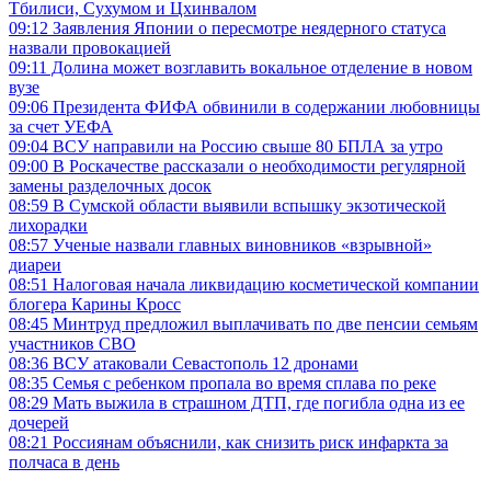
Тбилиси, Сухумом и Цхинвалом
09:12
Заявления Японии о пересмотре неядерного статуса
назвали провокацией
09:11
Долина может возглавить вокальное отделение в новом
вузе
09:06
Президента ФИФА обвинили в содержании любовницы
за счет УЕФА
09:04
ВСУ направили на Россию свыше 80 БПЛА за утро
09:00
В Роскачестве рассказали о необходимости регулярной
замены разделочных досок
08:59
В Сумской области выявили вспышку экзотической
лихорадки
08:57
Ученые назвали главных виновников «взрывной»
диареи
08:51
Налоговая начала ликвидацию косметической компании
блогера Карины Кросс
08:45
Минтруд предложил выплачивать по две пенсии семьям
участников СВО
08:36
ВСУ атаковали Севастополь 12 дронами
08:35
Семья с ребенком пропала во время сплава по реке
08:29
Мать выжила в страшном ДТП, где погибла одна из ее
дочерей
08:21
Россиянам объяснили, как снизить риск инфаркта за
полчаса в день