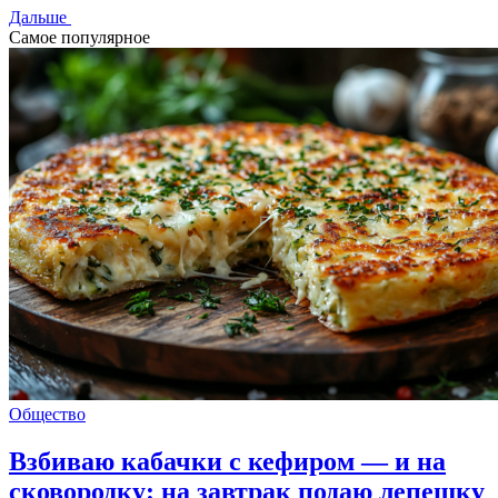
Дальше
Самое популярное
Общество
Взбиваю кабачки с кефиром — и на
сковородку: на завтрак подаю лепешку