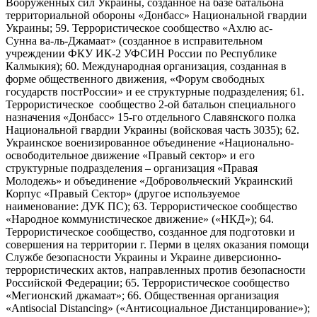
Вооруженных сил Украины, созданное на базе батальона
территориальной обороны «Донбасс» Национальной гвардии
Украины; 59. Террористическое сообщество «Ахлю ас-
Сунна ва-ль-Джамаат» (созданное в исправительном
учреждении ФКУ ИК-2 УФСИН России по Республике
Калмыкия); 60. Международная организация, созданная в
форме общественного движения, «Форум свободных
государств постРоссии» и ее структурные подразделения; 61.
Террористическое сообщество 2-ой батальон специального
назначения «Донбасс» 15-го отдельного Славянского полка
Национальной гвардии Украины (войсковая часть 3035); 62.
Украинское военизированное объединение «Национально-
освободительное движение «Правый сектор» и его
структурные подразделения – организация «Правая
Молодежь» и объединение «Добровольческий Украинский
Корпус «Правый Сектор» (другое используемое
наименование: ДУК ПС); 63. Террористическое сообщество
«Народное коммунистическое движение» («НКД»); 64.
Террористическое сообщество, созданное для подготовки и
совершения на территории г. Перми в целях оказания помощи
Службе безопасности Украины и Украине диверсионно-
террористических актов, направленных против безопасности
Российской Федерации; 65. Террористическое сообщество
«Мегионский джамаат»; 66. Общественная организация
«Antisocial Distancing» («Антисоциальное Дистанцирование»);