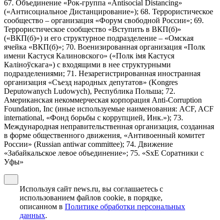
67. Объединение «Рок-группа «Antisocial Distancing»
(«Антисоциальное Дистанцирование»); 68. Террористическое
сообщество – организация «Форум свободной России»; 69.
Террористическое сообщество «Вступить в ВКП(б)»
(«ВКП(б)») и его структурное подразделение – «Омская
ячейка «ВКП(б)»; 70. Военизированная организация «Полк
имени Кастуся Калиновского» («Полк iмя Кастуся
Калiноўскага») с входящими в нее структурными
подразделениями; 71. Незарегистрированная иностранная
организация «Съезд народных депутатов» (Kongres
Deputowanych Ludowych), Республика Польша; 72.
Американская некоммерческая корпорация Anti-Corruption
Foundation, Inc (иные используемые наименования: ACF, ACF
international, «Фонд борьбы с коррупцией, Инк.»); 73.
Международная неправительственная организация, созданная
в форме общественного движения, «Антивоенный комитет
России» (Russian antiwar committee); 74. Движение
«Забайкальское левое объединение»; 75. «SxE Соратники с
Уфы»
Используя сайт news.ru, вы соглашаетесь с
использованием файлов cookie, в порядке,
описанном в
Политике обработки персональных
данных
.