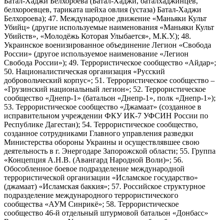
Батал-Хаджи Белхороева (Батал-Хаджи, баталхаджинцев,
белхороевцев, тариката шейха овлия (устаза) Батал-Хаджи
Белхороева); 47. Международное движение «Маньяки Культ
Убийц» (другие используемые наименования «Маньяки Культ
Убийств», «Молодёжь Которая Улыбается», М.К.У.); 48.
Украинское военизированное объединение Легион «Свобода
России» (другое используемое наименование «Легион
Свобода России»); 49. Террористическое сообщество «Айдар»;
50. Националистическая организация «Русский
добровольческий корпус»; 51. Террористическое сообщество –
«Грузинский национальный легион»; 52. Террористическое
сообщество «Днепр-1» (батальон «Днепр-1», полк «Днепр-1»);
53. Террористическое сообщество «Джамаат» (созданное в
исправительном учреждении ФКУ ИК-7 УФСИН России по
Республике Дагестан); 54. Террористическое сообщество,
созданное сотрудниками Главного управления разведки
Министерства обороны Украины и осуществлявшее свою
деятельность в г. Энергодаре Запорожской области; 55. Группа
«Концепция А.Н.В. (Авангард Народной Воли)»; 56.
Обособленное боевое подразделение международной
террористической организации «Исламское государство»
(джамаат) «Исламская баккия»; 57. Российское структурное
подразделение международного террористического
сообщества «АУМ Синрикё»; 58. Террористическое
сообщество 46-й отдельный штурмовой батальон «Донбасс»