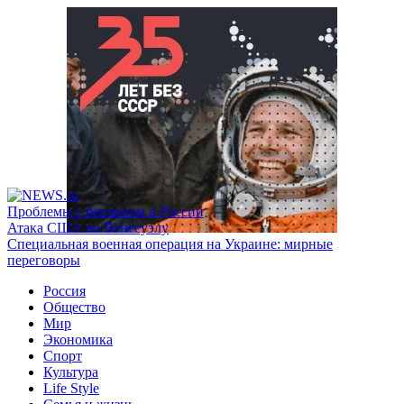
Проблемы с бензином в России
Атака США на Венесуэлу
Специальная военная операция на Украине: мирные
переговоры
Россия
Общество
Мир
Экономика
Спорт
Культура
Life Style