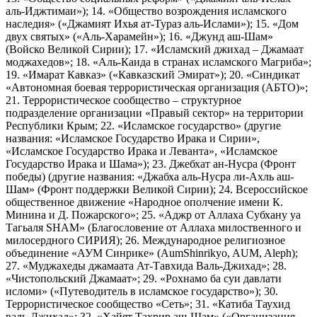
аль-Иджтимаи»); 14. «Общество возрождения исламского
наследия» («Джамият Ихья ат-Тураз аль-Ислами»); 15. «Дом
двух святых» («Аль-Харамейн»); 16. «Джунд аш-Шам»
(Войско Великой Сирии); 17. «Исламский джихад – Джамаат
моджахедов»; 18. «Аль-Каида в странах исламского Магриба»;
19. «Имарат Кавказ» («Кавказский Эмират»); 20. «Синдикат
«Автономная боевая террористическая организация (АБТО)»;
21. Террористическое сообщество – структурное
подразделение организации «Правый сектор» на территории
Республики Крым; 22. «Исламское государство» (другие
названия: «Исламское Государство Ирака и Сирии»,
«Исламское Государство Ирака и Леванта», «Исламское
Государство Ирака и Шама»); 23. Джебхат ан-Нусра (Фронт
победы) (другие названия: «Джабха аль-Нусра ли-Ахль аш-
Шам» (Фронт поддержки Великой Сирии); 24. Всероссийское
общественное движение «Народное ополчение имени К.
Минина и Д. Пожарского»; 25. «Аджр от Аллаха Субхану уа
Тагьаля SHAM» (Благословение от Аллаха милоственного и
милосердного СИРИЯ); 26. Международное религиозное
объединение «АУМ Синрике» (AumShinrikyo, AUM, Aleph);
27. «Муджахеды джамаата Ат-Тавхида Валь-Джихад»; 28.
«Чистопольский Джамаат»; 29. «Рохнамо ба суи давлати
исломи» («Путеводитель в исламское государство»); 30.
Террористическое сообщество «Сеть»; 31. «Катиба Таухид
валь-Джихад»; 32. «Хайят Тахрир аш-Шам» («Организация