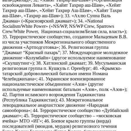
освобождения Леванта», «Хайят Тахрир аш-Шам», «Хейят
Тахрир аш-Шам», «Хейят Тахрир Аш-Шам», «Хайят Тахри
аш-Шам», «Тахрир аш-Шам»); 33. «Ахлю Сунна Валь
Джамаа» («Красноярский джамаат»); 34. «National
Socialism/White Power» («NS/WP, NS/WP Crew, Sparrows
Crew/White Power, Национал-социализм/Белая сила, власть»);
35. Террористическое сообщество, созданное Мальцевым В.В.
из числа участников Межрегионального общественного
движения «Артподготовка»; 36. Религиозная группа
“Джамаат “Красный пахарь”; 37. Международное молодежное
движение «Колумбайн» (другое используемое наименование
«Скулшутинг»); 38. Хатлонский джамаат; 39. Мусульманская
религиозная группа п. Кушкуль г. Оренбург; 40. «Крымско-
татарский добровольческий батальон имени Номана
Челебиджихана»; 41. Украинское военизированное
националистическое объединение «Азов» (другие
используемые наименования: батальон «Азов», полк «Азов»);
42. Партия исламского возрождения Таджикистана
(Республика Таджикистан); 43. Межрегиональное
леворадикальное анархистское движение «Народная
самооборона»; 44. Террористическое сообщество «Дуббайский
джамаат»; 45. Террористическое сообщество – «московская
ячейка» МТО «ИГ»; 46. Боевое крыло группы (вирда)
последователей (мюидов, мурдов) религиозного течения