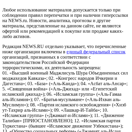
Любое использование материалов допускается только при
соблюдении правил перепечатки и при наличии гиперссылки
на NEWS.ru. Новости, аналитика, прогнозы и другие
материалы, представленные на данном сайте, не являются
офертой или рекомендацией к покупке или продаже каких-
либо активов.
Редакция NEWS.RU отдельно указывает, что перечисленные
ниже организации включены в
единый федеральный список
организаций, признанных в соответствии с
законодательством Российской Федерации
террористическими, их деятельность запрещена:
01. «Высший военный Маджлисуль Шура Объединенных сил
моджахедов Кавказа»; 02. «Конгресс народов Ичкерии и
Дагестана»; 03. «База» («Аль-Каида»); 04. «Асбат аль-Ансар»;
5. «Священная война» («Аль-Джихад» или «Египетский
исламский джихад»); 06. «Исламская группа» («Аль-Гамаа
аль-Исламия»); 07. «Братья-мусульмане» («Аль-Ихван аль-
Муслимун»); 08. «Партия исламского освобождения» («Хизб
ут-Тахрир аль-Ислами»); 09. «Лашкар-И-Тайба»; 10.
«Исламская группа» («Джамаат-и-Ислами»); 11. «Движение
Талибан» [ПРИОСТАНОВЛЕНО]; 12. «Исламская партия
Туркестана» (бывшее «Исламское движение Узбекистана»);
13. «Общество социальных реформ» («Джамият аль-Ислах