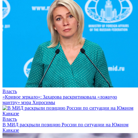
Власть
«Кривое зеркало»: Захарова раскритиковала «ложную
мантру» мэра Хиросимы
Власть
В МИД раскрыли позицию России по ситуации на Южном
Кавказе