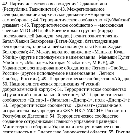
42. Партия исламского возрождения Таджикистана
(Республика Таджикистан); 43. Межрегиональное
леворадикальное анархистское движение «Народная
самооборона»; 44. Террористическое сообщество «Дуббайский
джамаат»; 45. Террористическое сообщество – «московская
ячейка» МТО «ИГ»; 46. Боевое крыло группы (вирда)
последователей (мюидов, мурдов) религиозного течения
Батал-Хаджи Белхороева (Батал-Хаджи, баталхаджинцев,
белхороевцев, тариката шейха овлия (устаза) Батал-Хаджи
Белхороева); 47. Международное движение «Маньяки Культ
Убийц» (другие используемые наименования «Маньяки Культ
Убийств», «Молодёжь Которая Улыбается», М.К.У.); 48.
Украинское военизированное объединение Легион «Свобода
России» (другое используемое наименование «Легион
Свобода России»); 49. Террористическое сообщество «Айдар»;
50. Националистическая организация «Русский
добровольческий корпус»; 51. Террористическое сообщество –
«Грузинский национальный легион»; 52. Террористическое
сообщество «Днепр-1» (батальон «Днепр-1», полк «Днепр-1»);
53. Террористическое сообщество «Джамаат» (созданное в
исправительном учреждении ФКУ ИК-7 УФСИН России по
Республике Дагестан); 54. Террористическое сообщество,
созданное сотрудниками Главного управления разведки
Министерства обороны Украины и осуществлявшее свою
деятельность в г. Энергодаре Запорожской области; 55. Группа