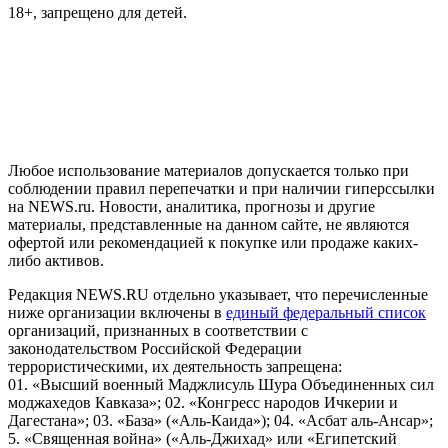
18+, запрещено для детей.
На информационном ресурсе NEWS.RU применяются
рекомендательные технологии (информационные технологии
предоставления информации на основе сбора, систематизации
и анализа сведений, относящихся к предпочтениям
пользователей сети "Интернет", находящихся на территории
Российской Федерации)
Любое использование материалов допускается только при
соблюдении правил перепечатки и при наличии гиперссылки
на NEWS.ru. Новости, аналитика, прогнозы и другие
материалы, представленные на данном сайте, не являются
офертой или рекомендацией к покупке или продаже каких-
либо активов.
Редакция NEWS.RU отдельно указывает, что перечисленные
ниже организации включены в
единый федеральный список
организаций, признанных в соответствии с
законодательством Российской Федерации
террористическими, их деятельность запрещена:
01. «Высший военный Маджлисуль Шура Объединенных сил
моджахедов Кавказа»; 02. «Конгресс народов Ичкерии и
Дагестана»; 03. «База» («Аль-Каида»); 04. «Асбат аль-Ансар»;
5. «Священная война» («Аль-Джихад» или «Египетский