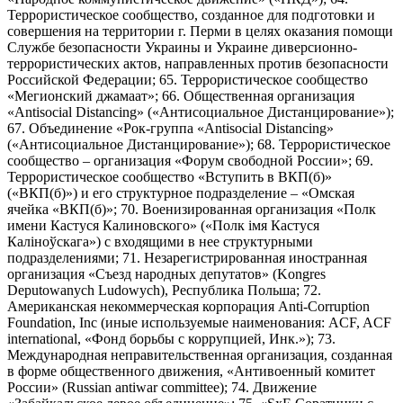
Террористическое сообщество, созданное для подготовки и
совершения на территории г. Перми в целях оказания помощи
Службе безопасности Украины и Украине диверсионно-
террористических актов, направленных против безопасности
Российской Федерации; 65. Террористическое сообщество
«Мегионский джамаат»; 66. Общественная организация
«Antisocial Distancing» («Антисоциальное Дистанцирование»);
67. Объединение «Рок-группа «Antisocial Distancing»
(«Антисоциальное Дистанцирование»); 68. Террористическое
сообщество – организация «Форум свободной России»; 69.
Террористическое сообщество «Вступить в ВКП(б)»
(«ВКП(б)») и его структурное подразделение – «Омская
ячейка «ВКП(б)»; 70. Военизированная организация «Полк
имени Кастуся Калиновского» («Полк iмя Кастуся
Калiноўскага») с входящими в нее структурными
подразделениями; 71. Незарегистрированная иностранная
организация «Съезд народных депутатов» (Kongres
Deputowanych Ludowych), Республика Польша; 72.
Американская некоммерческая корпорация Anti-Corruption
Foundation, Inc (иные используемые наименования: ACF, ACF
international, «Фонд борьбы с коррупцией, Инк.»); 73.
Международная неправительственная организация, созданная
в форме общественного движения, «Антивоенный комитет
России» (Russian antiwar committee); 74. Движение