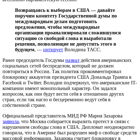
Возвращаясь к выборам в США — давайте
поручим комитету Государственной думы по
международным делам подготовить
предложения, чтобы международные
организации проанализировали сложившуюся
ситуацию со свободой слова и выработали
решения, позволяющие не допустить этого в
будущем
, —
цитирует
Володина ТАСС.
Ранее председатель Госдумы
назвал
действия американских
социальных сетей беспределом, который не должен
повториться в России. Так политик прокомментировал
блокировку аккаунтов президента США Дональда Трампа в
Facebook и Twitter. Володин подчеркнул, что американские IT-
компании имеют монопольный характер. Он задался
вопросом, как они будут вести себя в отношении других
стран, если так нагло и бесцеремонно ведут себя в
собственной стране.
Официальный представитель МИД РФ Мария Захарова
заявила
, что Москва собирается выразить протест в связи с
нарушением свободы слова в США. Дипломат неоднократно
говорила, что в Америке был разрушен миф о свободе средств
массовой информации. Захарова считает блокировку в