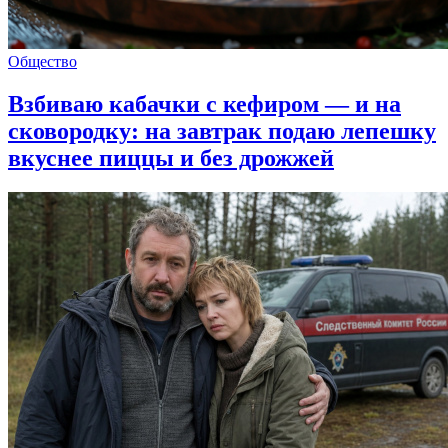
Общество
Взбиваю кабачки с кефиром — и на
сковородку: на завтрак подаю лепешку
вкуснее пиццы и без дрожжей