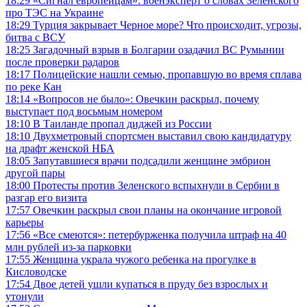
18:29
«Сигнал европейцам»: военэксперт о словах Зеленского
про ТЭС на Украине
18:29
Турция закрывает Черное море? Что происходит, угрозы,
битва с ВСУ
18:25
Загадочный взрыв в Болгарии озадачил ВС Румынии
после проверки радаров
18:17
Полицейские нашли семью, пропавшую во время сплава
по реке Кан
18:14
«Вопросов не было»: Овечкин раскрыл, почему
выступает под восьмым номером
18:10
В Таиланде пропал диджей из России
18:10
Двухметровый спортсмен выставил свою кандидатуру
на драфт женской НБА
18:05
Запутавшиеся врачи подсадили женщине эмбрион
другой пары
18:00
Протесты против Зеленского вспыхнули в Сербии в
разгар его визита
17:57
Овечкин раскрыл свои планы на окончание игровой
карьеры
17:56
«Все смеются»: петербурженка получила штраф на 40
млн рублей из-за парковки
17:55
Женщина украла чужого ребенка на прогулке в
Кисловодске
17:54
Двое детей ушли купаться в пруду без взрослых и
утонули