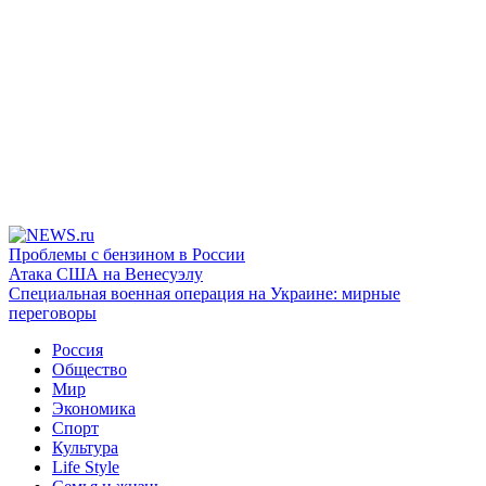
Проблемы с бензином в России
Атака США на Венесуэлу
Специальная военная операция на Украине: мирные
переговоры
Россия
Общество
Мир
Экономика
Спорт
Культура
Life Style