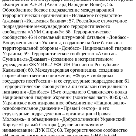
«Концепция А.Н.В. (Авангард Народной Воли)»; 56.
Обособленное боевое подразделение международной
террористической организации «Исламское государство»
(джамаат) «Исламская баккия»; 57. Российское структурное
подразделение международного террористического
сообщества «АУМ Синрикё»; 58. Террористическое
сообщество 46-й отдельный штурмовой батальон «Донбасс»
Вооруженных сил Украины, созданное на базе батальона
территориальной обороны «Донбасс» Национальной гвардии
Украины; 59. Террористическое сообщество «Ахлю ас-
Сунна ва-ль-Джамаат» (созданное в исправительном
учреждении ФКУ ИК-2 УФСИН России по Республике
Калмыкия); 60. Международная организация, созданная в
форме общественного движения, «Форум свободных
государств постРоссии» и ее структурные подразделения; 61.
Террористическое сообщество 2-ой батальон специального
назначения «Донбасс» 15-го отдельного Славянского полка
Национальной гвардии Украины (войсковая часть 3035); 62.
Украинское военизированное объединение «Национально-
освободительное движение «Правый сектор» и его
структурные подразделения – организация «Правая
Молодежь» и объединение «Добровольческий Украинский
Корпус «Правый Сектор» (другое используемое
наименование: ДУК ПС); 63. Террористическое сообщество
«Народное коммунистическое движение» («НКД»); 64.