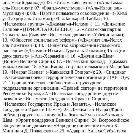
исламский джихад»); 06. «Исламская группа» («Аль-Гамаа
аль-Исламия»); 07. «Братья-мусульмане» («Аль-Ихван аль-
Муслимун»); 08. «Партия исламского освобождения» («Хизб
ут-Тахрир аль-Ислами»); 09. «Лашкар-И-Тайба»; 10.
«Исламская группа» («Джамаат-и-Ислами»); 11. «Движение
Талибан» [ПРИОСТАНОВЛЕНО]; 12. «Исламская партия
Туркестана» (бывшее «Исламское движение Узбекистана»);
13. «Общество социальных реформ» («Джамият аль-Ислах
аль-Иджтимаи»); 14. «Общество возрождения исламского
наследия» («Джамият Ихья ат-Тураз аль-Ислами»); 15. «Дом
двух святых» («Аль-Харамейн»); 16. «Джунд аш-Шам»
(Войско Великой Сирии); 17. «Исламский джихад – Джамаат
моджахедов»; 18. «Аль-Каида в странах исламского Магриба»;
19. «Имарат Кавказ» («Кавказский Эмират»); 20. «Синдикат
«Автономная боевая террористическая организация (АБТО)»;
21. Террористическое сообщество – структурное
подразделение организации «Правый сектор» на территории
Республики Крым; 22. «Исламское государство» (другие
названия: «Исламское Государство Ирака и Сирии»,
«Исламское Государство Ирака и Леванта», «Исламское
Государство Ирака и Шама»); 23. Джебхат ан-Нусра (Фронт
победы) (другие названия: «Джабха аль-Нусра ли-Ахль аш-
Шам» (Фронт поддержки Великой Сирии); 24. Всероссийское
общественное движение «Народное ополчение имени К.
Минина и Д. Пожарского»; 25. «Аджр от Аллаха Субхану уа