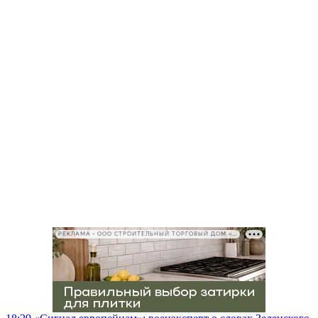
РЕКЛАМА • ООО СТРОИТЕЛЬНЫЙ ТОРГОВЫЙ ДОМ «ПЕТРОВИЧ», ИНН 7802348846