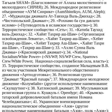
Тагьаля SHAM» (Благословение от Аллаха милоственного и
милосердного СИРИЯ); 26. Международное религиозное
объединение «АУМ Синрике» (AumShinrikyo, AUM, Aleph);
27. «Муджахеды джамаата Ат-Тавхида Валь-Джихад»; 28.
«Чистопольский Джамаат»; 29. «Рохнамо ба суи давлати
исломи» («Путеводитель в исламское государство»); 30.
Террористическое сообщество «Сеть»; 31. «Катиба Таухид
валь-Джихад»; 32. «Хайят Тахрир аш-Шам» («Организация
освобождения Леванта», «Хайят Тахрир аш-Шам», «Хейят
Тахрир аш-Шам», «Хейят Тахрир Аш-Шам», «Хайят Тахри
аш-Шам», «Тахрир аш-Шам»); 33. «Ахлю Сунна Валь
Джамаа» («Красноярский джамаат»); 34. «National
Socialism/White Power» («NS/WP, NS/WP Crew, Sparrows
Crew/White Power, Национал-социализм/Белая сила, власть»);
35. Террористическое сообщество, созданное Мальцевым В.В.
из числа участников Межрегионального общественного
движения «Артподготовка»; 36. Религиозная группа
“Джамаат “Красный пахарь”; 37. Международное молодежное
движение «Колумбайн» (другое используемое наименование
«Скулшутинг»); 38. Хатлонский джамаат; 39. Мусульманская
религиозная группа п. Кушкуль г. Оренбург; 40. «Крымско-
татарский добровольческий батальон имени Номана
Челебиджихана»; 41. Украинское военизированное
националистическое объединение «Азов» (другие
используемые наименования: батальон «Азов», полк «Азов»);