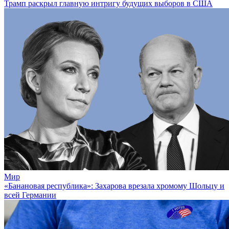
Трамп раскрыл главную интригу будущих выборов в США
Мир
«Банановая республика»: Захарова врезала хромому Шольцу и
всей Германии