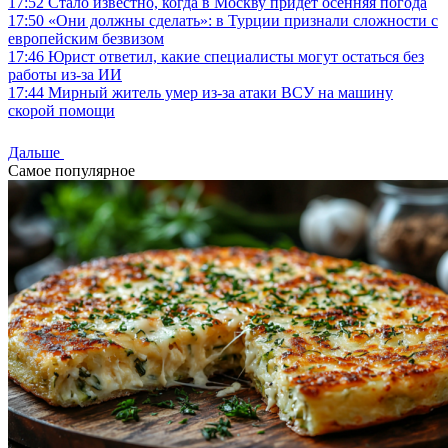
17:52
Стало известно, когда в Москву придет осенняя погода
17:50
«Они должны сделать»: в Турции признали сложности с
европейским безвизом
17:46
Юрист ответил, какие специалисты могут остаться без
работы из-за ИИ
17:44
Мирный житель умер из-за атаки ВСУ на машину
скорой помощи
Дальше
Самое популярное