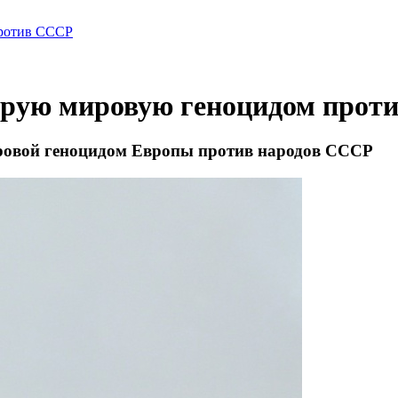
против СССР
торую мировую геноцидом прот
ровой геноцидом Европы против народов СССР