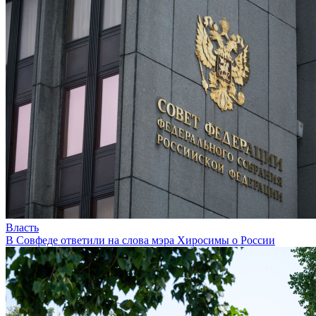
Власть
В Совфеде ответили на слова мэра Хиросимы о России