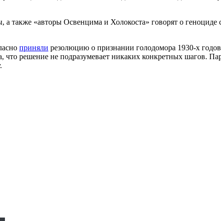
 а также «авторы Освенцима и Холокоста» говорят о геноциде с
гласно
приняли
резолюцию о признании голодомора 1930-х годов
а, что решение не подразумевает никаких конкретных шагов. Па
.