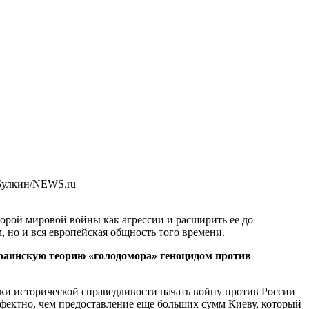
Булкин/NEWS.ru
орой мировой войны как агрессии и расширить ее до
 но и вся европейская общность того времени.
краинскую теорию «голодомора» геноцидом против
еки исторической справедливости начать войну против России
ффектно, чем предоставление еще больших сумм Киеву, который