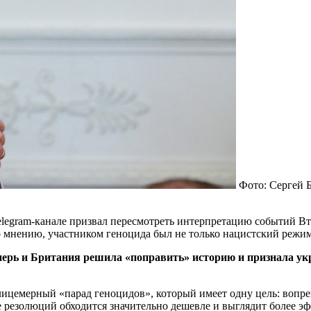
Фото: Сергей 
legram-канале призвал пересмотреть интерпретацию событий Вт
 мнению, участником геноцида был не только нацистский режим,
перь и Британия решила «поправить» историю и признала у
 лицемерный «парад геноцидов», который имеет одну цель: вопр
е резолюций обходится значительно дешевле и выглядит более э