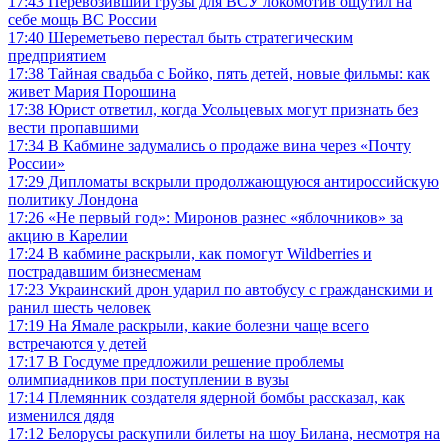
17:43
Перевозивший грузы для ВСУ локомотив ощутил на
себе мощь ВС России
17:40
Шереметьево перестал быть стратегическим
предприятием
17:38
Тайная свадьба с Бойко, пять детей, новые фильмы: как
живет Мария Порошина
17:38
Юрист ответил, когда Усольцевых могут признать без
вести пропавшими
17:34
В Кабмине задумались о продаже вина через «Почту
России»
17:29
Дипломаты вскрыли продолжающуюся антироссийскую
политику Лондона
17:26
«Не первый год»: Миронов разнес «яблочников» за
акцию в Карелии
17:24
В кабмине раскрыли, как помогут Wildberries и
пострадавшим бизнесменам
17:23
Украинский дрон ударил по автобусу с гражданскими и
ранил шесть человек
17:19
На Ямале раскрыли, какие болезни чаще всего
встречаются у детей
17:17
В Госдуме предложили решение проблемы
олимпиадников при поступлении в вузы
17:14
Племянник создателя ядерной бомбы рассказал, как
изменился дядя
17:12
Белорусы раскупили билеты на шоу Билана, несмотря на