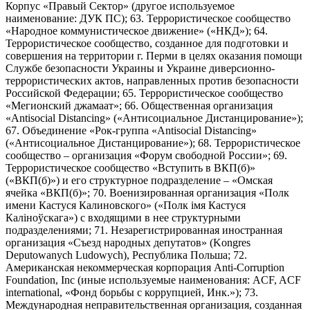
Корпус «Правый Сектор» (другое используемое
наименование: ДУК ПС); 63. Террористическое сообщество
«Народное коммунистическое движение» («НКД»); 64.
Террористическое сообщество, созданное для подготовки и
совершения на территории г. Перми в целях оказания помощи
Службе безопасности Украины и Украине диверсионно-
террористических актов, направленных против безопасности
Российской Федерации; 65. Террористическое сообщество
«Мегионский джамаат»; 66. Общественная организация
«Antisocial Distancing» («Антисоциальное Дистанцирование»);
67. Объединение «Рок-группа «Antisocial Distancing»
(«Антисоциальное Дистанцирование»); 68. Террористическое
сообщество – организация «Форум свободной России»; 69.
Террористическое сообщество «Вступить в ВКП(б)»
(«ВКП(б)») и его структурное подразделение – «Омская
ячейка «ВКП(б)»; 70. Военизированная организация «Полк
имени Кастуся Калиновского» («Полк iмя Кастуся
Калiноўскага») с входящими в нее структурными
подразделениями; 71. Незарегистрированная иностранная
организация «Съезд народных депутатов» (Kongres
Deputowanych Ludowych), Республика Польша; 72.
Американская некоммерческая корпорация Anti-Corruption
Foundation, Inc (иные используемые наименования: ACF, ACF
international, «Фонд борьбы с коррупцией, Инк.»); 73.
Международная неправительственная организация, созданная