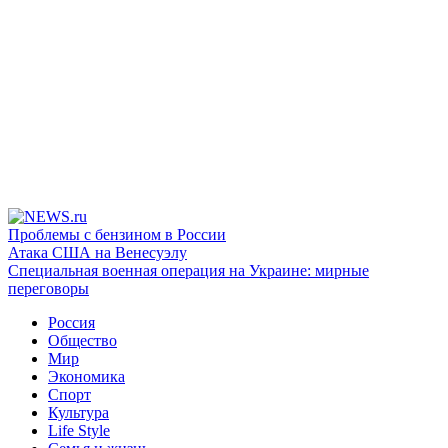
Проблемы с бензином в России
Атака США на Венесуэлу
Специальная военная операция на Украине: мирные
переговоры
Россия
Общество
Мир
Экономика
Спорт
Культура
Life Style