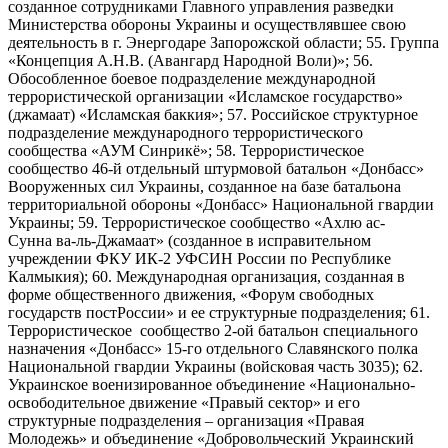
созданное сотрудниками Главного управления разведки
Министерства обороны Украины и осуществлявшее свою
деятельность в г. Энергодаре Запорожской области; 55. Группа
«Концепция А.Н.В. (Авангард Народной Воли)»; 56.
Обособленное боевое подразделение международной
террористической организации «Исламское государство»
(джамаат) «Исламская баккия»; 57. Российское структурное
подразделение международного террористического
сообщества «АУМ Синрикё»; 58. Террористическое
сообщество 46-й отдельный штурмовой батальон «Донбасс»
Вооруженных сил Украины, созданное на базе батальона
территориальной обороны «Донбасс» Национальной гвардии
Украины; 59. Террористическое сообщество «Ахлю ас-
Сунна ва-ль-Джамаат» (созданное в исправительном
учреждении ФКУ ИК-2 УФСИН России по Республике
Калмыкия); 60. Международная организация, созданная в
форме общественного движения, «Форум свободных
государств постРоссии» и ее структурные подразделения; 61.
Террористическое сообщество 2-ой батальон специального
назначения «Донбасс» 15-го отдельного Славянского полка
Национальной гвардии Украины (войсковая часть 3035); 62.
Украинское военизированное объединение «Национально-
освободительное движение «Правый сектор» и его
структурные подразделения – организация «Правая
Молодежь» и объединение «Добровольческий Украинский