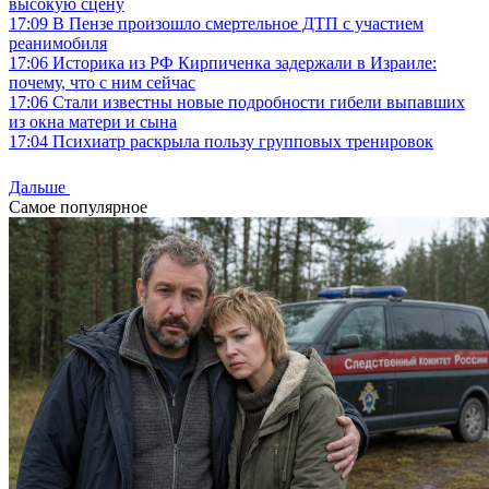
высокую сцену
17:09
В Пензе произошло смертельное ДТП с участием
реанимобиля
17:06
Историка из РФ Кирпиченка задержали в Израиле:
почему, что с ним сейчас
17:06
Стали известны новые подробности гибели выпавших
из окна матери и сына
17:04
Психиатр раскрыла пользу групповых тренировок
Дальше
Самое популярное