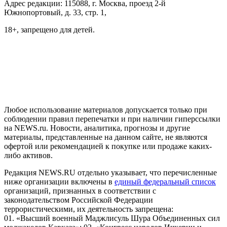
Адрес редакции: 115088, г. Москва, проезд 2-й
Южнопортовый, д. 33, стр. 1,
18+, запрещено для детей.
На информационном ресурсе NEWS.RU применяются
рекомендательные технологии (информационные технологии
предоставления информации на основе сбора, систематизации
и анализа сведений, относящихся к предпочтениям
пользователей сети "Интернет", находящихся на территории
Российской Федерации)
Любое использование материалов допускается только при
соблюдении правил перепечатки и при наличии гиперссылки
на NEWS.ru. Новости, аналитика, прогнозы и другие
материалы, представленные на данном сайте, не являются
офертой или рекомендацией к покупке или продаже каких-
либо активов.
Редакция NEWS.RU отдельно указывает, что перечисленные
ниже организации включены в
единый федеральный список
организаций, признанных в соответствии с
законодательством Российской Федерации
террористическими, их деятельность запрещена:
01. «Высший военный Маджлисуль Шура Объединенных сил