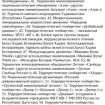
Челебиджихана»; 41. Украинское военизированное
националистическое объединение «Азов» (другие
используемые наименования: батальон «Азов», полк «Азов»);
42. Партия исламского возрождения Таджикистана
(Республика Таджикистан); 43. Межрегиональное
леворадикальное анархистское движение «Народная
самооборона»; 44. Террористическое сообщество «Дуббайский
джамаат»; 45. Террористическое сообщество – «московская
ячейка» МТО «ИГ»; 46. Боевое крыло группы (вирда)
последователей (мюидов, мурдов) религиозного течения
Батал-Хаджи Белхороева (Батал-Хаджи, баталхаджинцев,
белхороевцев, тариката шейха овлия (устаза) Батал-Хаджи
Белхороева); 47. Международное движение «Маньяки Культ
Убийц» (другие используемые наименования «Маньяки Культ
Убийств», «Молодёжь Которая Улыбается», М.К.У.); 48.
Украинское военизированное объединение Легион «Свобода
России» (другое используемое наименование «Легион
Свобода России»); 49. Террористическое сообщество «Айдар»;
50. Националистическая организация «Русский
добровольческий корпус»; 51. Террористическое сообщество –
«Грузинский национальный легион»; 52. Террористическое
сообщество «Днепр-1» (батальон «Днепр-1», полк «Днепр-1»);
53. Террористическое сообщество «Джамаат» (созданное в
исправительном учреждении ФКУ ИК-7 УФСИН России по
Республике Дагестан); 54. Террористическое сообщество,