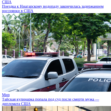
США
Поездка к Ниагарскому водопаду закончилась задержанием
россиянки в США
Мир
Тайская кулинарка попала под суд после смерти мужа —
дипломата США