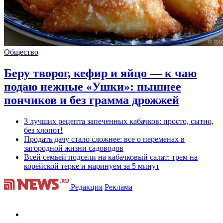
Общество
Беру творог, кефир и яйцо — к чаю
подаю нежные «Ушки»: пышнее
пончиков и без грамма дрожжей
3 лучших рецепта запеченных кабачков: просто, сытно,
без хлопот!
Продать дачу стало сложнее: все о переменах в
загородной жизни садоводов
Всей семьей подсели на кабачковый салат: трем на
корейской терке и маринуем за 5 минут
Редакция
Реклама