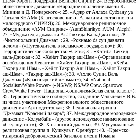
Шам» (Фронт поддержки Великой Сирии); 24. Всероссийское
общественное движение «Народное ополчение имени К.
Минина и Д. Пожарского»; 25. «Аджр от Аллаха Субхану уа
Тагьаля SHAM» (Благословение от Аллаха милоственного и
милосердного СИРИЯ); 26. Международное религиозное
объединение «АУМ Синрике» (AumShinrikyo, AUM, Aleph);
27. «Муджахеды джамаата Ат-Тавхида Валь-Джихад»; 28.
«Чистопольский Джамаат»; 29. «Рохнамо ба суи давлати
исломи» («Путеводитель в исламское государство»); 30.
Террористическое сообщество «Сеть»; 31. «Катиба Таухид
валь-Джихад»; 32. «Хайят Тахрир аш-Шам» («Организация
освобождения Леванта», «Хайят Тахрир аш-Шам», «Хейят
Тахрир аш-Шам», «Хейят Тахрир Аш-Шам», «Хайят Тахри
аш-Шам», «Тахрир аш-Шам»); 33. «Ахлю Сунна Валь
Джамаа» («Красноярский джамаат»); 34. «National
Socialism/White Power» («NS/WP, NS/WP Crew, Sparrows
Crew/White Power, Национал-социализм/Белая сила, власть»);
35. Террористическое сообщество, созданное Мальцевым В.В.
из числа участников Межрегионального общественного
движения «Артподготовка»; 36. Религиозная группа
“Джамаат “Красный пахарь”; 37. Международное молодежное
движение «Колумбайн» (другое используемое наименование
«Скулшутинг»); 38. Хатлонский джамаат; 39. Мусульманская
религиозная группа п. Кушкуль г. Оренбург; 40. «Крымско-
татарский добровольческий батальон имени Номана