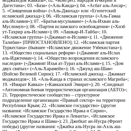
моджахедов Кавказа»; 02. «Конгресс народов Ичкерии и
Дагестана»; 03. «База» («Аль-Каида»); 04. «Асбат аль-Ансар»;
5. «Священная война» («Аль-Джихад» или «Египетский
исламский джихад»); 06. «Исламская группа» («Аль-Гамаа
аль-Исламия»); 07. «Братья-мусульмане» («Аль-Ихван аль-
Муслимун»); 08. «Партия исламского освобождения» («Хизб
ут-Тахрир аль-Ислами»); 09. «Лашкар-И-Тайба»; 10.
«Исламская группа» («Джамаат-и-Ислами»); 11. «Движение
Талибан» [ПРИОСТАНОВЛЕНО]; 12. «Исламская партия
Туркестана» (бывшее «Исламское движение Узбекистана»);
13. «Общество социальных реформ» («Джамият аль-Ислах
аль-Иджтимаи»); 14. «Общество возрождения исламского
наследия» («Джамият Ихья ат-Тураз аль-Ислами»); 15. «Дом
двух святых» («Аль-Харамейн»); 16. «Джунд аш-Шам»
(Войско Великой Сирии); 17. «Исламский джихад – Джамаат
моджахедов»; 18. «Аль-Каида в странах исламского Магриба»;
19. «Имарат Кавказ» («Кавказский Эмират»); 20. «Синдикат
«Автономная боевая террористическая организация (АБТО)»;
21. Террористическое сообщество – структурное
подразделение организации «Правый сектор» на территории
Республики Крым; 22. «Исламское государство» (другие
названия: «Исламское Государство Ирака и Сирии»,
«Исламское Государство Ирака и Леванта», «Исламское
Государство Ирака и Шама»); 23. Джебхат ан-Нусра (Фронт
победы) (другие названия: «Джабха аль-Нусра ли-Ахль аш-