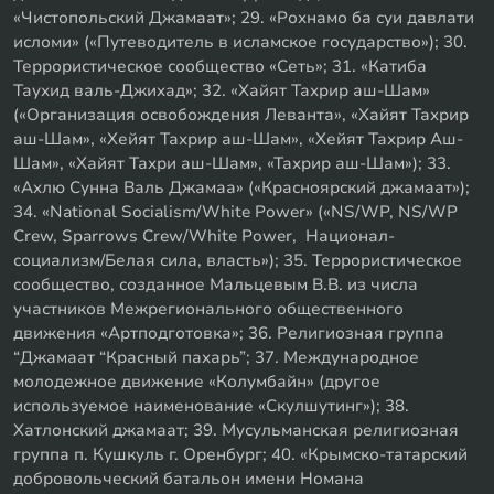
«Чистопольский Джамаат»; 29. «Рохнамо ба суи давлати
исломи» («Путеводитель в исламское государство»); 30.
Террористическое сообщество «Сеть»; 31. «Катиба
Таухид валь-Джихад»; 32. «Хайят Тахрир аш-Шам»
(«Организация освобождения Леванта», «Хайят Тахрир
аш-Шам», «Хейят Тахрир аш-Шам», «Хейят Тахрир Аш-
Шам», «Хайят Тахри аш-Шам», «Тахрир аш-Шам»); 33.
«Ахлю Сунна Валь Джамаа» («Красноярский джамаат»);
34. «National Socialism/White Power» («NS/WP, NS/WP
Crew, Sparrows Crew/White Power, Национал-
социализм/Белая сила, власть»); 35. Террористическое
сообщество, созданное Мальцевым В.В. из числа
участников Межрегионального общественного
движения «Артподготовка»; 36. Религиозная группа
“Джамаат “Красный пахарь”; 37. Международное
молодежное движение «Колумбайн» (другое
используемое наименование «Скулшутинг»); 38.
Хатлонский джамаат; 39. Мусульманская религиозная
группа п. Кушкуль г. Оренбург; 40. «Крымско-татарский
добровольческий батальон имени Номана