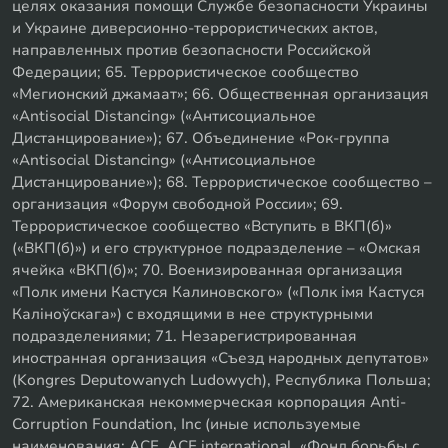
целях оказания помощи Службе безопасности Украины
и Украине диверсионно-террористических актов,
направленных против безопасности Российской
Федерации; 65. Террористическое сообщество
«Мегионский джамаат»; 66. Общественная организация
«Antisocial Distancing» («Антисоциальное
Дистанцирование»); 67. Объединение «Рок-группа
«Antisocial Distancing» («Антисоциальное
Дистанцирование»); 68. Террористическое сообщество –
организация «Форум свободной России»; 69.
Террористическое сообщество «Вступить в ВКП(б)»
(«ВКП(б)») и его структурное подразделение – «Омская
ячейка «ВКП(б)»; 70. Военизированная организация
«Полк имени Кастуся Калиновского» («Полк iмя Кастуся
Калiноўскага») с входящими в нее структурными
подразделениями; 71. Незарегистрированная
иностранная организация «Съезд народных депутатов»
(Kongres Deputowanych Ludowych), Республика Польша;
72. Американская некоммерческая корпорация Anti-
Corruption Foundation, Inc (иные используемые
наименования: ACF, ACF international, «Фонд борьбы с