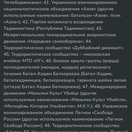
Челебиджихана»; 41. Украинское военизированное
националистическое объединение «Азов» (другие
используемые наименования: батальон «Азов», полк
«Азов»); 42. Партия исламского возрождения
Таджикистана (Республика Таджикистан); 43.
Межрегиональное леворадикальное анархистское
движение «Народная самооборона»; 44.
Террористическое сообщество «Дуббайский джамаат»;
45. Террористическое сообщество – «московская
ячейка» МТО «ИГ»; 46. Боевое крыло группы (вирда)
последователей (мюидов, мурдов) религиозного
течения Батал-Хаджи Белхороева (Батал-Хаджи,
баталхаджинцев, белхороевцев, тариката шейха овлия
(устаза) Батал-Хаджи Белхороева); 47. Международное
движение «Маньяки Культ Убийц» (другие
используемые наименования «Маньяки Культ Убийств»,
«Молодёжь Которая Улыбается», М.К.У.); 48. Украинское
военизированное объединение Легион «Свобода
России» (другое используемое наименование «Легион
Свобода России»); 49. Террористическое сообщество
«Айдар»; 50. Националистическая организация «Русский