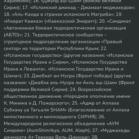
Харамейн»); 16. «Джунд аш-Шам» (Войско Великой
Сирии); 17. «Исламский джихад – Джамаат моджахедов»;
18. «Аль-Каида в странах исламского Магриба»; 19.
«Имарат Кавказ» («Кавказский Эмират»); 20. «Синдикат
«Автономная боевая террористическая организация
(АБТО)»; 21. Террористическое сообщество –
структурное подразделение организации «Правый
сектор» на территории Республики Крым; 22.
«Исламское государство» (другие названия: «Исламское
Государство Ирака и Сирии», «Исламское Государство
Ирака и Леванта», «Исламское Государство Ирака и
Шама»); 23. Джебхат ан-Нусра (Фронт победы) (другие
названия: «Джабха аль-Нусра ли-Ахль аш-Шам» (Фронт
поддержки Великой Сирии); 24. Всероссийское
общественное движение «Народное ополчение имени
К. Минина и Д. Пожарского»; 25. «Аджр от Аллаха
Субхану уа Тагьаля SHAM» (Благословение от Аллаха
милоственного и милосердного СИРИЯ); 26.
Международное религиозное объединение «АУМ
Синрике» (AumShinrikyo, AUM, Aleph); 27. «Муджахеды
джамаата Ат-Тавхида Валь-Джихад»; 28.