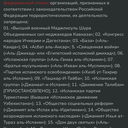
федеральный список
организаций, признанных в
соответствии с законодательством Российской
Федерации террористическими, их деятельность
запрещена:
01. «Высший военный Маджлисуль Шура
Объединенных сил моджахедов Кавказа»; 02. «Конгресс
народов Ичкерии и Дагестана»; 03. «База» («Аль-
Каида»); 04. «Асбат аль-Ансар»; 5. «Священная война»
(«Аль-Джихад» или «Египетский исламский джихад»); 06.
«Исламская группа» («Аль-Гамаа аль-Исламия»); 07.
«Братья-мусульмане» («Аль-Ихван аль-Муслимун»); 08.
«Партия исламского освобождения» («Хизб ут-Тахрир
аль-Ислами»); 09. «Лашкар-И-Тайба»; 10. «Исламская
группа» («Джамаат-и-Ислами»); 11. «Движение Талибан»
[ПРИОСТАНОВЛЕНО]; 12. «Исламская партия
Туркестана» (бывшее «Исламское движение
Узбекистана»); 13. «Общество социальных реформ»
(«Джамият аль-Ислах аль-Иджтимаи»); 14. «Общество
возрождения исламского наследия» («Джамият Ихья ат-
Тураз аль-Ислами»); 15. «Дом двух святых» («Аль-