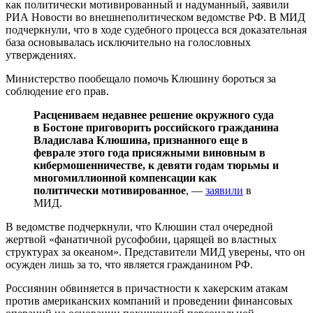
как политически мотивированный и надуманный, заявили
РИА Новости во внешнеполитическом ведомстве РФ. В МИД
подчеркнули, что в ходе судебного процесса вся доказательная
база основывалась исключительно на голословных
утверждениях.
Министерство пообещало помочь Клюшину бороться за
соблюдение его прав.
Расцениваем недавнее решение окружного суда
в Бостоне приговорить российского гражданина
Владислава Клюшина, признанного еще в
феврале этого года присяжными виновным в
кибермошенничестве, к девяти годам тюрьмы и
многомиллионной компенсации как
политически мотивированное
, —
заявили
в
МИД.
В ведомстве подчеркнули, что Клюшин стал очередной
жертвой «фанатичной русофобии, царящей во властных
структурах за океаном». Представители МИД уверены, что он
осужден лишь за то, что является гражданином РФ.
Россиянин обвиняется в причастности к хакерским атакам
против американских компаний и проведении финансовых