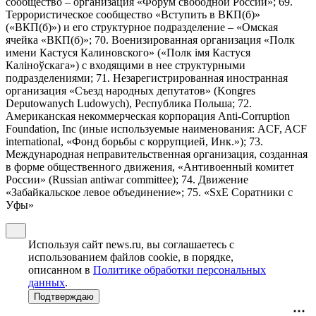
сообщество – организация «Форум свободной России»; 69.
Террористическое сообщество «Вступить в ВКП(б)»
(«ВКП(б)») и его структурное подразделение – «Омская
ячейка «ВКП(б)»; 70. Военизированная организация «Полк
имени Кастуся Калиновского» («Полк iмя Кастуся
Калiноўскага») с входящими в нее структурными
подразделениями; 71. Незарегистрированная иностранная
организация «Съезд народных депутатов» (Kongres
Deputowanych Ludowych), Республика Польша; 72.
Американская некоммерческая корпорация Anti-Corruption
Foundation, Inc (иные используемые наименования: ACF, ACF
international, «Фонд борьбы с коррупцией, Инк.»); 73.
Международная неправительственная организация, созданная
в форме общественного движения, «Антивоенный комитет
России» (Russian antiwar committee); 74. Движение
«Забайкальское левое объединение»; 75. «SxE Соратники с
Уфы»
Используя сайт news.ru, вы соглашаетесь с
использованием файлов cookie, в порядке,
описанном в
Политике обработки персональных
данных
.
Подтверждаю