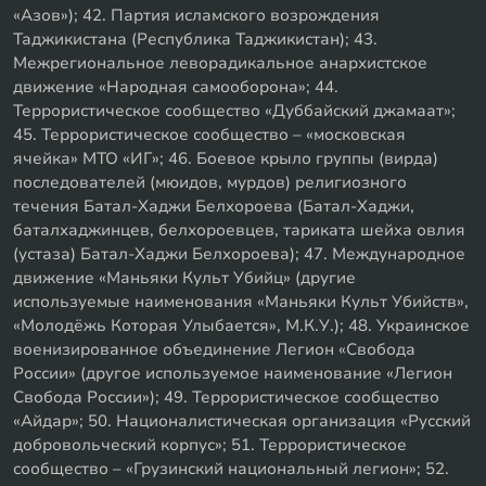
«Азов»); 42. Партия исламского возрождения
Таджикистана (Республика Таджикистан); 43.
Межрегиональное леворадикальное анархистское
движение «Народная самооборона»; 44.
Террористическое сообщество «Дуббайский джамаат»;
45. Террористическое сообщество – «московская
ячейка» МТО «ИГ»; 46. Боевое крыло группы (вирда)
последователей (мюидов, мурдов) религиозного
течения Батал-Хаджи Белхороева (Батал-Хаджи,
баталхаджинцев, белхороевцев, тариката шейха овлия
(устаза) Батал-Хаджи Белхороева); 47. Международное
движение «Маньяки Культ Убийц» (другие
используемые наименования «Маньяки Культ Убийств»,
«Молодёжь Которая Улыбается», М.К.У.); 48. Украинское
военизированное объединение Легион «Свобода
России» (другое используемое наименование «Легион
Свобода России»); 49. Террористическое сообщество
«Айдар»; 50. Националистическая организация «Русский
добровольческий корпус»; 51. Террористическое
сообщество – «Грузинский национальный легион»; 52.