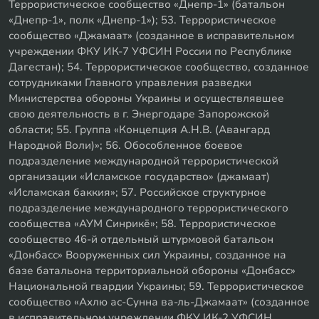
Террористическое сообщество «Днепр-1» (батальон
«Днепр-1», полк «Днепр-1»); 53. Террористическое
сообщество «Джамаат» (созданное в исправительном
учреждении ФКУ ИК-7 УФСИН России по Республике
Дагестан); 54. Террористическое сообщество, созданное
сотрудниками Главного управления разведки
Министерства обороны Украины и осуществлявшее
свою деятельность в г. Энергодаре Запорожской
области; 55. Группа «Концепция А.Н.В. (Авангард
Народной Воли)»; 56. Обособленное боевое
подразделение международной террористической
организации «Исламское государство» (джамаат)
«Исламская баккия»; 57. Российское структурное
подразделение международного террористического
сообщества «АУМ Синрикё»; 58. Террористическое
сообщество 46-й отдельный штурмовой батальон
«Донбасс» Вооруженных сил Украины, созданное на
базе батальона территориальной обороны «Донбасс»
Национальной гвардии Украины; 59. Террористическое
сообщество «Ахлю ас-Сунна ва-ль-Джамаат» (созданное
в исправительном учреждении ФКУ ИК-2 УФСИН