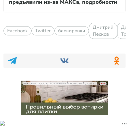
предъявили из-за МАКСа, подробности
Дмитрий
До
Facebook
Twitter
блокировки
Песков
Тр
РЕКЛАМА • ООО СТРОИТЕЛЬНЫЙ ТОРГОВЫЙ ДОМ «ПЕТРОВИЧ», ИНН 7802348846