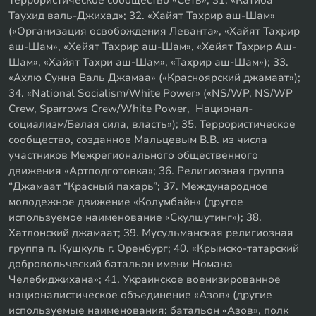
Таухид валь-Джихад»; 32. «Хайят Тахрир аш-Шам»
(«Организация освобождения Леванта», «Хайят Тахрир
аш-Шам», «Хейят Тахрир аш-Шам», «Хейят Тахрир Аш-
Шам», «Хайят Тахри аш-Шам», «Тахрир аш-Шам»); 33.
«Ахлю Сунна Валь Джамаа» («Красноярский джамаат»);
34. «National Socialism/White Power» («NS/WP, NS/WP
Crew, Sparrows Crew/White Power, Национал-
социализм/Белая сила, власть»); 35. Террористическое
сообщество, созданное Мальцевым В.В. из числа
участников Межрегионального общественного
движения «Артподготовка»; 36. Религиозная группа
“Джамаат “Красный пахарь”; 37. Международное
молодежное движение «Колумбайн» (другое
используемое наименование «Скулшутинг»); 38.
Хатлонский джамаат; 39. Мусульманская религиозная
группа п. Кушкуль г. Оренбург; 40. «Крымско-татарский
добровольческий батальон имени Номана
Челебиджихана»; 41. Украинское военизированное
националистическое объединение «Азов» (другие
используемые наименования: батальон «Азов», полк