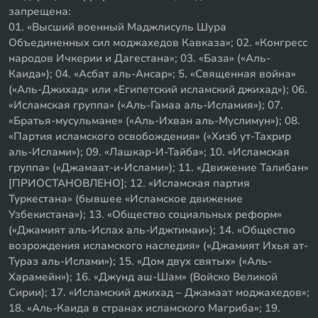
запрещена:
01. «Высший военный Маджлисуль Шура
Объединенных сил моджахедов Кавказа»; 02. «Конгресс
народов Ичкерии и Дагестана»; 03. «База» («Аль-
Каида»); 04. «Асбат аль-Ансар»; 5. «Священная война»
(«Аль-Джихад» или «Египетский исламский джихад»); 06.
«Исламская группа» («Аль-Гамаа аль-Исламия»); 07.
«Братья-мусульмане» («Аль-Ихван аль-Муслимун»); 08.
«Партия исламского освобождения» («Хизб ут-Тахрир
аль-Ислами»); 09. «Лашкар-И-Тайба»; 10. «Исламская
группа» («Джамаат-и-Ислами»); 11. «Движение Талибан»
[ПРИОСТАНОВЛЕНО]; 12. «Исламская партия
Туркестана» (бывшее «Исламское движение
Узбекистана»); 13. «Общество социальных реформ»
(«Джамият аль-Ислах аль-Иджтимаи»); 14. «Общество
возрождения исламского наследия» («Джамият Ихья ат-
Тураз аль-Ислами»); 15. «Дом двух святых» («Аль-
Харамейн»); 16. «Джунд аш-Шам» (Войско Великой
Сирии); 17. «Исламский джихад – Джамаат моджахедов»;
18. «Аль-Каида в странах исламского Магриба»; 19.