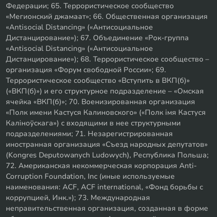
Федерации; 65. Террористическое сообщество
«Мегионский джамаат»; 66. Общественная организация
«Antisocial Distancing» («Антисоциальное
Дистанцирование»); 67. Объединение «Рок-группа
«Antisocial Distancing» («Антисоциальное
Дистанцирование»); 68. Террористическое сообщество –
организация «Форум свободной России»; 69.
Террористическое сообщество «Вступить в ВКП(б)»
(«ВКП(б)») и его структурное подразделение – «Омская
ячейка «ВКП(б)»; 70. Военизированная организация
«Полк имени Кастуся Калиновского» («Полк iмя Кастуся
Калiноўскага») с входящими в нее структурными
подразделениями; 71. Незарегистрированная
иностранная организация «Съезд народных депутатов»
(Kongres Deputowanych Ludowych), Республика Польша;
72. Американская некоммерческая корпорация Anti-
Corruption Foundation, Inc (иные используемые
наименования: ACF, ACF international, «Фонд борьбы с
коррупцией, Инк.»); 73. Международная
неправительственная организация, созданная в форме