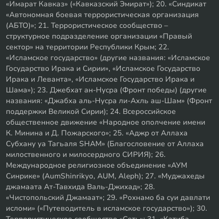
«Имарат Кавказ» («Кавказский Эмират»); 20. «Синдикат
«Автономная боевая террористическая организация
(АБТО)»; 21. Террористическое сообщество –
структурное подразделение организации «Правый
сектор» на территории Республики Крым; 22.
«Исламское государство» (другие названия: «Исламское
Государство Ирака и Сирии», «Исламское Государство
Ирака и Леванта», «Исламское Государство Ирака и
Шама»); 23. Джебхат ан-Нусра (Фронт победы) (другие
названия: «Джабха аль-Нусра ли-Ахль аш-Шам» (Фронт
поддержки Великой Сирии); 24. Всероссийское
общественное движение «Народное ополчение имени
К. Минина и Д. Пожарского»; 25. «Аджр от Аллаха
Субхану уа Тагьаля SHAM» (Благословение от Аллаха
милоственного и милосердного СИРИЯ); 26.
Международное религиозное объединение «АУМ
Синрике» (AumShinrikyo, AUM, Aleph); 27. «Муджахеды
джамаата Ат-Тавхида Валь-Джихад»; 28.
«Чистопольский Джамаат»; 29. «Рохнамо ба суи давлати
исломи» («Путеводитель в исламское государство»); 30.
Террористическое сообщество «Сеть»; 31. «Катиба