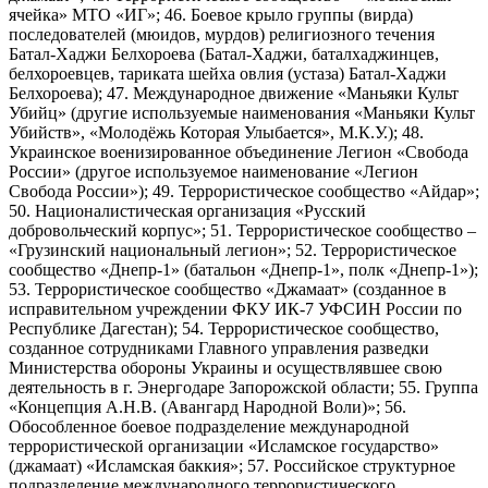
ячейка» МТО «ИГ»; 46. Боевое крыло группы (вирда)
последователей (мюидов, мурдов) религиозного течения
Батал-Хаджи Белхороева (Батал-Хаджи, баталхаджинцев,
белхороевцев, тариката шейха овлия (устаза) Батал-Хаджи
Белхороева); 47. Международное движение «Маньяки Культ
Убийц» (другие используемые наименования «Маньяки Культ
Убийств», «Молодёжь Которая Улыбается», М.К.У.); 48.
Украинское военизированное объединение Легион «Свобода
России» (другое используемое наименование «Легион
Свобода России»); 49. Террористическое сообщество «Айдар»;
50. Националистическая организация «Русский
добровольческий корпус»; 51. Террористическое сообщество –
«Грузинский национальный легион»; 52. Террористическое
сообщество «Днепр-1» (батальон «Днепр-1», полк «Днепр-1»);
53. Террористическое сообщество «Джамаат» (созданное в
исправительном учреждении ФКУ ИК-7 УФСИН России по
Республике Дагестан); 54. Террористическое сообщество,
созданное сотрудниками Главного управления разведки
Министерства обороны Украины и осуществлявшее свою
деятельность в г. Энергодаре Запорожской области; 55. Группа
«Концепция А.Н.В. (Авангард Народной Воли)»; 56.
Обособленное боевое подразделение международной
террористической организации «Исламское государство»
(джамаат) «Исламская баккия»; 57. Российское структурное
подразделение международного террористического