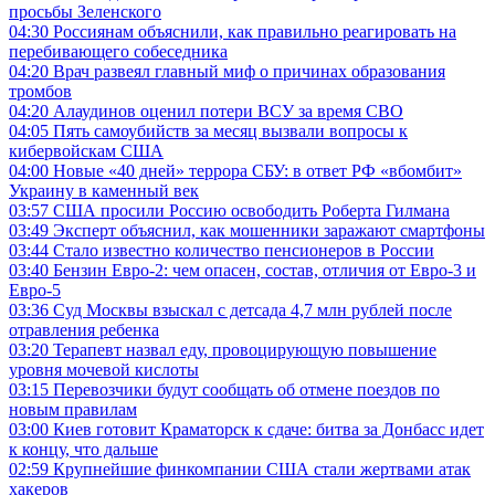
просьбы Зеленского
04:30
Россиянам объяснили, как правильно реагировать на
перебивающего собеседника
04:20
Врач развеял главный миф о причинах образования
тромбов
04:20
Алаудинов оценил потери ВСУ за время СВО
04:05
Пять самоубийств за месяц вызвали вопросы к
кибервойскам США
04:00
Новые «40 дней» террора СБУ: в ответ РФ «вбомбит»
Украину в каменный век
03:57
США просили Россию освободить Роберта Гилмана
03:49
Эксперт объяснил, как мошенники заражают смартфоны
03:44
Стало известно количество пенсионеров в России
03:40
Бензин Евро-2: чем опасен, состав, отличия от Евро-3 и
Евро-5
03:36
Суд Москвы взыскал с детсада 4,7 млн рублей после
отравления ребенка
03:20
Терапевт назвал еду, провоцирующую повышение
уровня мочевой кислоты
03:15
Перевозчики будут сообщать об отмене поездов по
новым правилам
03:00
Киев готовит Краматорск к сдаче: битва за Донбасс идет
к концу, что дальше
02:59
Крупнейшие финкомпании США стали жертвами атак
хакеров