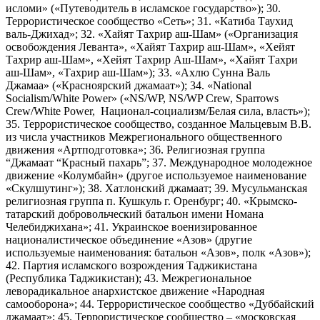
исломи» («Путеводитель в исламское государство»); 30.
Террористическое сообщество «Сеть»; 31. «Катиба Таухид
валь-Джихад»; 32. «Хайят Тахрир аш-Шам» («Организация
освобождения Леванта», «Хайят Тахрир аш-Шам», «Хейят
Тахрир аш-Шам», «Хейят Тахрир Аш-Шам», «Хайят Тахри
аш-Шам», «Тахрир аш-Шам»); 33. «Ахлю Сунна Валь
Джамаа» («Красноярский джамаат»); 34. «National
Socialism/White Power» («NS/WP, NS/WP Crew, Sparrows
Crew/White Power, Национал-социализм/Белая сила, власть»);
35. Террористическое сообщество, созданное Мальцевым В.В.
из числа участников Межрегионального общественного
движения «Артподготовка»; 36. Религиозная группа
“Джамаат “Красный пахарь”; 37. Международное молодежное
движение «Колумбайн» (другое используемое наименование
«Скулшутинг»); 38. Хатлонский джамаат; 39. Мусульманская
религиозная группа п. Кушкуль г. Оренбург; 40. «Крымско-
татарский добровольческий батальон имени Номана
Челебиджихана»; 41. Украинское военизированное
националистическое объединение «Азов» (другие
используемые наименования: батальон «Азов», полк «Азов»);
42. Партия исламского возрождения Таджикистана
(Республика Таджикистан); 43. Межрегиональное
леворадикальное анархистское движение «Народная
самооборона»; 44. Террористическое сообщество «Дуббайский
джамаат»; 45. Террористическое сообщество – «московская