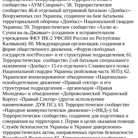
сообщества «АУМ Синрикё»; 58. Террористическое
сообщество 46-й отдельный штурмовой батальон «Донбасс»
Вооруженных сил Украины, созданное на базе батальона
территориальной обороны «Донбасс» Национальной гвардии
Украины; 59. Террористическое сообщество «Ахлю ас-
Сунна ва-ль-Джамаат» (созданное в исправительном
учреждении ФКУ ИК-2 УФСИН России по Республике
Калмыкия); 60. Международная организация, созданная в
форме общественного движения, «Форум свободных
государств постРоссии» и ее структурные подразделения; 61.
Террористическое сообщество 2-ой батальон специального
назначения «Донбасс» 15-го отдельного Славянского полка
Национальной гвардии Украины (войсковая часть 3035); 62.
Украинское военизированное объединение «Национально-
освободительное движение «Правый сектор» и его
структурные подразделения – организация «Правая
Молодежь» и объединение «Добровольческий Украинский
Корпус «Правый Сектор» (другое используемое
наименование: ДУК ПС); 63. Террористическое сообщество
«Народное коммунистическое движение» («НКД»); 64.
Террористическое сообщество, созданное для подготовки и
совершения на территории г. Перми в целях оказания помощи
Службе безопасности Украины и Украине диверсионно-
террористических актов, направленных против безопасности
Российской Федерации; 65. Террористическое сообщество