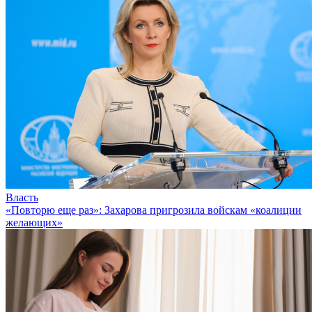
Власть
«Повторю еще раз»: Захарова пригрозила войскам «коалиции
желающих»