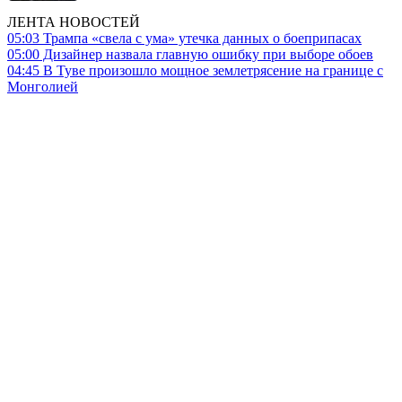
ЛЕНТА НОВОСТЕЙ
05:03
Трампа «свела с ума» утечка данных о боеприпасах
05:00
Дизайнер назвала главную ошибку при выборе обоев
04:45
В Туве произошло мощное землетрясение на границе с
Монголией