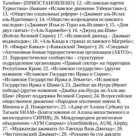
Талибан» [ПРИОСТАНОВЛЕНО]; 12. «Исламская партия
Туркестана» (бывшее «Исламское движение Узбекистана»);
13. «Общество социальных реформ» («Джамият аль-Ислах
аль-Иджтимаи»); 14. «Общество возрождения исламского
наследия» («Джамият Ихья ат-Тураз аль-Ислами»); 15. «Дом
двух святых» («Аль-Харамейн»); 16. «Джунд аш-Шам»
(Войско Великой Сирии); 17. «Исламский джихад – Джамаат
моджахедов»; 18. «Аль-Каида в странах исламского Магриба»;
19. «Имарат Кавказ» («Кавказский Эмират»); 20. «Синдикат
«Автономная боевая террористическая организация (АБТО)»;
21. Террористическое сообщество – структурное
подразделение организации «Правый сектор» на территории
Республики Крым; 22. «Исламское государство» (другие
названия: «Исламское Государство Ирака и Сирии»,
«Исламское Государство Ирака и Леванта», «Исламское
Государство Ирака и Шама»); 23. Джебхат ан-Нусра (Фронт
победы) (другие названия: «Джабха аль-Нусра ли-Ахль аш-
Шам» (Фронт поддержки Великой Сирии); 24. Всероссийское
общественное движение «Народное ополчение имени К.
Минина и Д. Пожарского»; 25. «Аджр от Аллаха Субхану уа
Тагьаля SHAM» (Благословение от Аллаха милоственного и
милосердного СИРИЯ); 26. Международное религиозное
объединение «АУМ Синрике» (AumShinrikyo, AUM, Aleph);
27. «Муджахеды джамаата Ат-Тавхида Валь-Джихад»; 28.
«Чистопольский Джамаат»; 29. «Рохнамо ба суи давлати