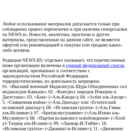
и анализа сведений, относящихся к предпочтениям
пользователей сети "Интернет", находящихся на территории
Российской Федерации)
Любое использование материалов допускается только при
соблюдении правил перепечатки и при наличии гиперссылки
на NEWS.ru. Новости, аналитика, прогнозы и другие
материалы, представленные на данном сайте, не являются
офертой или рекомендацией к покупке или продаже каких-
либо активов.
Редакция NEWS.RU отдельно указывает, что перечисленные
ниже организации включены в
единый федеральный список
организаций, признанных в соответствии с
законодательством Российской Федерации
террористическими, их деятельность запрещена:
01. «Высший военный Маджлисуль Шура Объединенных сил
моджахедов Кавказа»; 02. «Конгресс народов Ичкерии и
Дагестана»; 03. «База» («Аль-Каида»); 04. «Асбат аль-Ансар»;
5. «Священная война» («Аль-Джихад» или «Египетский
исламский джихад»); 06. «Исламская группа» («Аль-Гамаа
аль-Исламия»); 07. «Братья-мусульмане» («Аль-Ихван аль-
Муслимун»); 08. «Партия исламского освобождения» («Хизб
ут-Тахрир аль-Ислами»); 09. «Лашкар-И-Тайба»; 10.
«Исламская группа» («Джамаат-и-Ислами»); 11. «Движение