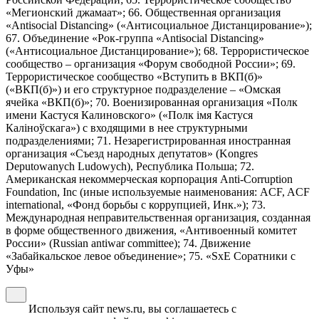
«Мегионский джамаат»; 66. Общественная организация
«Antisocial Distancing» («Антисоциальное Дистанцирование»);
67. Объединение «Рок-группа «Antisocial Distancing»
(«Антисоциальное Дистанцирование»); 68. Террористическое
сообщество – организация «Форум свободной России»; 69.
Террористическое сообщество «Вступить в ВКП(б)»
(«ВКП(б)») и его структурное подразделение – «Омская
ячейка «ВКП(б)»; 70. Военизированная организация «Полк
имени Кастуся Калиновского» («Полк iмя Кастуся
Калiноўскага») с входящими в нее структурными
подразделениями; 71. Незарегистрированная иностранная
организация «Съезд народных депутатов» (Kongres
Deputowanych Ludowych), Республика Польша; 72.
Американская некоммерческая корпорация Anti-Corruption
Foundation, Inc (иные используемые наименования: ACF, ACF
international, «Фонд борьбы с коррупцией, Инк.»); 73.
Международная неправительственная организация, созданная
в форме общественного движения, «Антивоенный комитет
России» (Russian antiwar committee); 74. Движение
«Забайкальское левое объединение»; 75. «SxE Соратники с
Уфы»
Используя сайт news.ru, вы соглашаетесь с