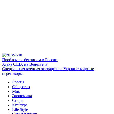
Проблемы с бензином в России
Атака США на Венесуэлу
Специальная военная операция на Украине: мирные
переговоры
Россия
Общество
Мир
Экономика
Спорт
Культура
Life Style