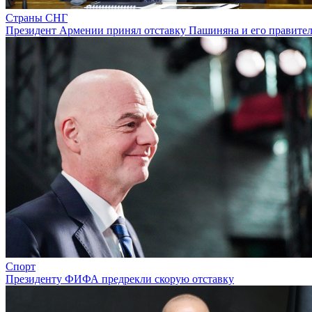
Страны СНГ
Президент Армении принял отставку Пашиняна и его правител
Спорт
Президенту ФИФА предрекли скорую отставку