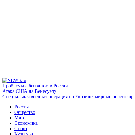
Проблемы с бензином в России
Атака США на Венесуэлу
Специальная военная операция на Украине: мирные переговор
Россия
Общество
Мир
Экономика
Спорт
Культура