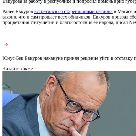
Евкурова за работу в республике и попросил помочь врио губер
Ранее Евкуров
встретился со старейшинами региона
в Магасе и
заявив, что и сам прощает всех обидчиков. Евкуров призвал сб
процветания Ингушетии и благосостояния её народа, писал New
Юнус-Бек Евкуров накануне принял решение уйти в отставку по
Читайте также