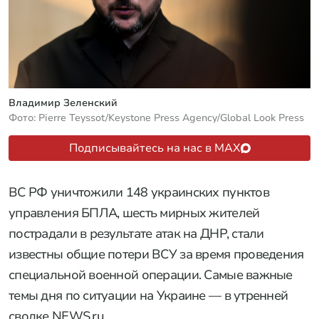
Владимир Зеленский
Фото: Pierre Teyssot/Keystone Press Agency/Global Look Press
Подписывайтесь на нас в MAX
ВС РФ уничтожили 148 украинских пунктов
управления БПЛА, шесть мирных жителей
пострадали в результате атак на ДНР, стали
известны общие потери ВСУ за время проведения
специальной военной операции. Самые важные
темы дня по ситуации на Украине — в утренней
сводке NEWS.ru.