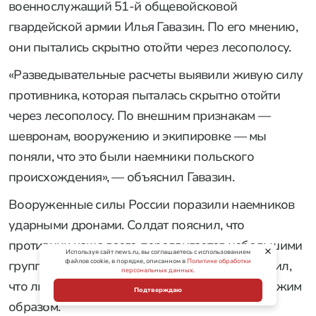
военнослужащий 51-й общевойсковой
гвардейской армии Илья Гавазин. По его мнению,
они пытались скрытно отойти через лесополосу.
«Разведывательные расчеты выявили живую силу
противника, которая пыталась скрытно отойти
через лесополосу. По внешним признакам —
шевронам, вооружению и экипировке — мы
поняли, что это были наемники польского
происхождения», — объяснил Гавазин.
Вооруженные силы России поразили наемников
ударными дронами. Солдат пояснил, что
противник чаще всего передвигается небольшими
Используя сайт news.ru, вы соглашаетесь с использованием
файлов cookie, в порядке, описанном в
Политике обработки
группами по два-три человека. Гавазин добавил,
персональных данных
.
что ликвидированная группа действовала схожим
Подтверждаю
образом.