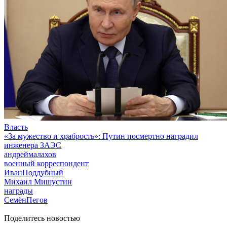
Власть
«За мужество и храбрость»: Путин посмертно наградил
инженера ЗАЭС
андреймалахов
военный корреспондент
ИванПоддубный
Михаил Мишустин
награды
СемёнПегов
Поделитесь новостью