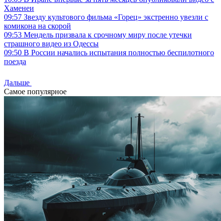
Хаменеи
09:57
Звезду культового фильма «Горец» экстренно увезли с
комикона на скорой
09:53
Мендель призвала к срочному миру после утечки
страшного видео из Одессы
09:50
В России начались испытания полностью беспилотного
поезда
Дальше
Самое популярное