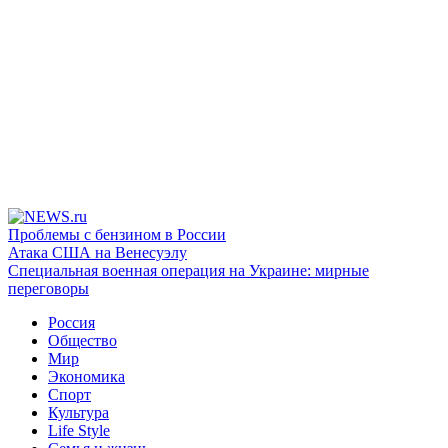
Проблемы с бензином в России
Атака США на Венесуэлу
Специальная военная операция на Украине: мирные
переговоры
Россия
Общество
Мир
Экономика
Спорт
Культура
Life Style