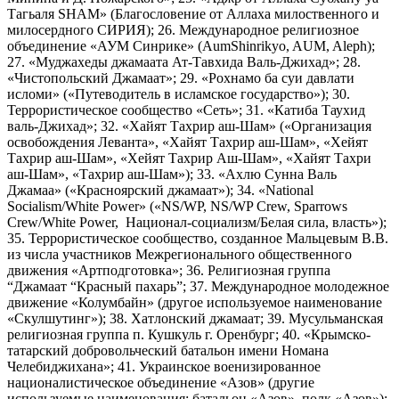
Тагьаля SHAM» (Благословение от Аллаха милоственного и
милосердного СИРИЯ); 26. Международное религиозное
объединение «АУМ Синрике» (AumShinrikyo, AUM, Aleph);
27. «Муджахеды джамаата Ат-Тавхида Валь-Джихад»; 28.
«Чистопольский Джамаат»; 29. «Рохнамо ба суи давлати
исломи» («Путеводитель в исламское государство»); 30.
Террористическое сообщество «Сеть»; 31. «Катиба Таухид
валь-Джихад»; 32. «Хайят Тахрир аш-Шам» («Организация
освобождения Леванта», «Хайят Тахрир аш-Шам», «Хейят
Тахрир аш-Шам», «Хейят Тахрир Аш-Шам», «Хайят Тахри
аш-Шам», «Тахрир аш-Шам»); 33. «Ахлю Сунна Валь
Джамаа» («Красноярский джамаат»); 34. «National
Socialism/White Power» («NS/WP, NS/WP Crew, Sparrows
Crew/White Power, Национал-социализм/Белая сила, власть»);
35. Террористическое сообщество, созданное Мальцевым В.В.
из числа участников Межрегионального общественного
движения «Артподготовка»; 36. Религиозная группа
“Джамаат “Красный пахарь”; 37. Международное молодежное
движение «Колумбайн» (другое используемое наименование
«Скулшутинг»); 38. Хатлонский джамаат; 39. Мусульманская
религиозная группа п. Кушкуль г. Оренбург; 40. «Крымско-
татарский добровольческий батальон имени Номана
Челебиджихана»; 41. Украинское военизированное
националистическое объединение «Азов» (другие
используемые наименования: батальон «Азов», полк «Азов»);