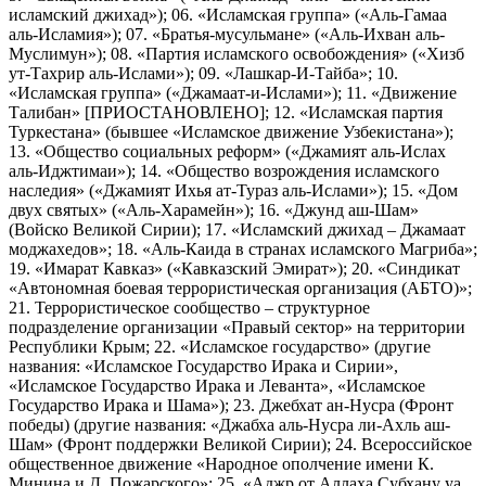
исламский джихад»); 06. «Исламская группа» («Аль-Гамаа
аль-Исламия»); 07. «Братья-мусульмане» («Аль-Ихван аль-
Муслимун»); 08. «Партия исламского освобождения» («Хизб
ут-Тахрир аль-Ислами»); 09. «Лашкар-И-Тайба»; 10.
«Исламская группа» («Джамаат-и-Ислами»); 11. «Движение
Талибан» [ПРИОСТАНОВЛЕНО]; 12. «Исламская партия
Туркестана» (бывшее «Исламское движение Узбекистана»);
13. «Общество социальных реформ» («Джамият аль-Ислах
аль-Иджтимаи»); 14. «Общество возрождения исламского
наследия» («Джамият Ихья ат-Тураз аль-Ислами»); 15. «Дом
двух святых» («Аль-Харамейн»); 16. «Джунд аш-Шам»
(Войско Великой Сирии); 17. «Исламский джихад – Джамаат
моджахедов»; 18. «Аль-Каида в странах исламского Магриба»;
19. «Имарат Кавказ» («Кавказский Эмират»); 20. «Синдикат
«Автономная боевая террористическая организация (АБТО)»;
21. Террористическое сообщество – структурное
подразделение организации «Правый сектор» на территории
Республики Крым; 22. «Исламское государство» (другие
названия: «Исламское Государство Ирака и Сирии»,
«Исламское Государство Ирака и Леванта», «Исламское
Государство Ирака и Шама»); 23. Джебхат ан-Нусра (Фронт
победы) (другие названия: «Джабха аль-Нусра ли-Ахль аш-
Шам» (Фронт поддержки Великой Сирии); 24. Всероссийское
общественное движение «Народное ополчение имени К.
Минина и Д. Пожарского»; 25. «Аджр от Аллаха Субхану уа