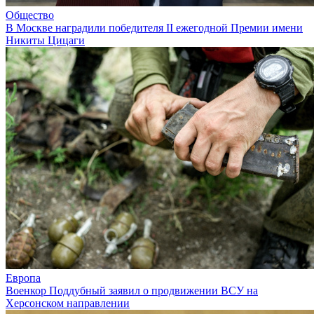
Общество
В Москве наградили победителя II ежегодной Премии имени
Никиты Цицаги
Европа
Военкор Поддубный заявил о продвижении ВСУ на
Херсонском направлении