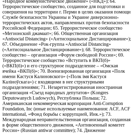
«Народное коммунистическое движение» («НКД»); 64.
Террористическое сообщество, созданное для подготовки и
совершения на территории г. Перми в целях оказания помощи
Службе безопасности Украины и Украине диверсионно-
террористических актов, направленных против безопасности
Российской Федерации; 65. Террористическое сообщество
«Мегионский джамаат»; 66. Общественная организация
«Antisocial Distancing» («Антисоциальное Дистанцирование»);
67. Объединение «Рок-группа «Antisocial Distancing»
(«Антисоциальное Дистанцирование»); 68. Террористическое
сообщество – организация «Форум свободной России»; 69.
Террористическое сообщество «Вступить в ВКП(б)»
(«ВКП(б)») и его структурное подразделение – «Омская
ячейка «ВКП(б)»; 70. Военизированная организация «Полк
имени Кастуся Калиновского» («Полк iмя Кастуся
Калiноўскага») с входящими в нее структурными
подразделениями; 71. Незарегистрированная иностранная
организация «Съезд народных депутатов» (Kongres
Deputowanych Ludowych), Республика Польша; 72.
Американская некоммерческая корпорация Anti-Corruption
Foundation, Inc (иные используемые наименования: ACF, ACF
international, «Фонд борьбы с коррупцией, Инк.»); 73.
Международная неправительственная организация, созданная
в форме общественного движения, «Антивоенный комитет
России» (Russian antiwar committee); 74. Движение