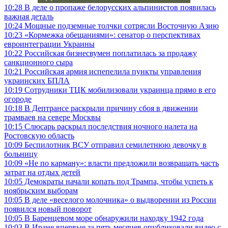
10:28
В деле о пропаже белорусских альпинистов появилась
важная деталь
10:24
Мощные подземные толчки сотрясли Восточную Азию
10:23
«Кормежка обещаниями»: сенатор о перспективах
евроинтеграции Украины
10:22
Российская бизнесвумен поплатилась за продажу
санкционного сыра
10:21
Российская армия испепелила пункты управления
украинских БПЛА
10:19
Сотрудники ТЦК мобилизовали украинца прямо в его
огороде
10:18
В Дептрансе раскрыли причину сбоя в движении
трамваев на севере Москвы
10:15
Слюсарь раскрыл последствия ночного налета на
Ростовскую область
10:09
Беспилотник ВСУ отправил семилетнюю девочку в
больницу
10:09
«Не по карману»: власти предложили возвращать часть
затрат на отдых детей
10:05
Демократы начали копать под Трампа, чтобы успеть к
ноябрьским выборам
10:05
В деле «веселого молочника» о выдворении из России
появился новый поворот
10:05
В Баренцевом море обнаружили находку 1942 года
10:03
В Иране впервые за пять месяцев опубликовали видео с