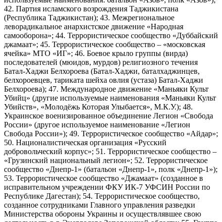
42. Партия исламского возрождения Таджикистана
(Республика Таджикистан); 43. Межрегиональное
леворадикальное анархистское движение «Народная
самооборона»; 44. Террористическое сообщество «Дуббайский
джамаат»; 45. Террористическое сообщество – «московская
ячейка» МТО «ИГ»; 46. Боевое крыло группы (вирда)
последователей (мюидов, мурдов) религиозного течения
Батал-Хаджи Белхороева (Батал-Хаджи, баталхаджинцев,
белхороевцев, тариката шейха овлия (устаза) Батал-Хаджи
Белхороева); 47. Международное движение «Маньяки Культ
Убийц» (другие используемые наименования «Маньяки Культ
Убийств», «Молодёжь Которая Улыбается», М.К.У.); 48.
Украинское военизированное объединение Легион «Свобода
России» (другое используемое наименование «Легион
Свобода России»); 49. Террористическое сообщество «Айдар»;
50. Националистическая организация «Русский
добровольческий корпус»; 51. Террористическое сообщество –
«Грузинский национальный легион»; 52. Террористическое
сообщество «Днепр-1» (батальон «Днепр-1», полк «Днепр-1»);
53. Террористическое сообщество «Джамаат» (созданное в
исправительном учреждении ФКУ ИК-7 УФСИН России по
Республике Дагестан); 54. Террористическое сообщество,
созданное сотрудниками Главного управления разведки
Министерства обороны Украины и осуществлявшее свою