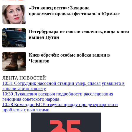
«Это конец всего»: Захарова
прокомментировала фестиваль в Юрмале
Петербуржцы не смогли смолчать, когда к ним
вышел Путин
Киев обречён: особые войска зашли в
Чернигов
ЛЕНТА НОВОСТЕЙ
10:31
Сотрудник насосной станции умер, спасая упавшего в
канализацию коллегу
10:30
Лукашевич раскрыл подробности расследования
геноцида советского народа
10:28
Командир ВСУ озвучил правду про дезертирство и
проблемы с выплатами