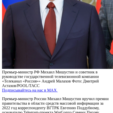
Премьер-министр РФ Михаил Мишустин и советник в
руководстве государственной телевизионной компании
«Телеканал «Россия»» Андрей Малахов
Фото: Дмитрий
Астахов/POOL/ТАСС
Подписывайтесь на нас в MAX
Премьер-министр России Михаил Мишустин вручил премии
правительства в области средств массовой информации за
2022 год корреспонденту ВГТРК Евгению Поддубному,
основателю Telegram-проекта WarGonzo Семену Пегову,