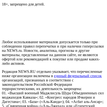
18+, запрещено для детей.
На информационном ресурсе NEWS.RU применяются
рекомендательные технологии (информационные технологии
предоставления информации на основе сбора, систематизации
и анализа сведений, относящихся к предпочтениям
пользователей сети "Интернет", находящихся на территории
Российской Федерации)
Любое использование материалов допускается только при
соблюдении правил перепечатки и при наличии гиперссылки
на NEWS.ru. Новости, аналитика, прогнозы и другие
материалы, представленные на данном сайте, не являются
офертой или рекомендацией к покупке или продаже каких-
либо активов.
Редакция NEWS.RU отдельно указывает, что перечисленные
ниже организации включены в
единый федеральный список
организаций, признанных в соответствии с
законодательством Российской Федерации
террористическими, их деятельность запрещена:
01. «Высший военный Маджлисуль Шура Объединенных сил
моджахедов Кавказа»; 02. «Конгресс народов Ичкерии и
Дагестана»; 03. «База» («Аль-Каида»); 04. «Асбат аль-Ансар»;
5. «Священная война» («Аль-Джихад» или «Египетский