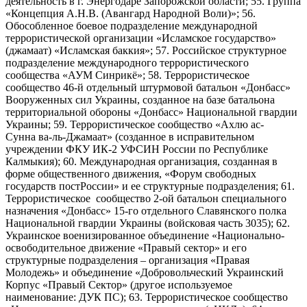
деятельность в г. Энергодаре Запорожской области; 55. Группа
«Концепция А.Н.В. (Авангард Народной Воли)»; 56.
Обособленное боевое подразделение международной
террористической организации «Исламское государство»
(джамаат) «Исламская баккия»; 57. Российское структурное
подразделение международного террористического
сообщества «АУМ Синрикё»; 58. Террористическое
сообщество 46-й отдельный штурмовой батальон «Донбасс»
Вооруженных сил Украины, созданное на базе батальона
территориальной обороны «Донбасс» Национальной гвардии
Украины; 59. Террористическое сообщество «Ахлю ас-
Сунна ва-ль-Джамаат» (созданное в исправительном
учреждении ФКУ ИК-2 УФСИН России по Республике
Калмыкия); 60. Международная организация, созданная в
форме общественного движения, «Форум свободных
государств постРоссии» и ее структурные подразделения; 61.
Террористическое сообщество 2-ой батальон специального
назначения «Донбасс» 15-го отдельного Славянского полка
Национальной гвардии Украины (войсковая часть 3035); 62.
Украинское военизированное объединение «Национально-
освободительное движение «Правый сектор» и его
структурные подразделения – организация «Правая
Молодежь» и объединение «Добровольческий Украинский
Корпус «Правый Сектор» (другое используемое
наименование: ДУК ПС); 63. Террористическое сообщество