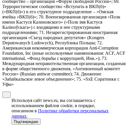
сообщество – организация «Форум свободной России»; 69.
Террористическое сообщество «Вступить в ВКП(б)»
(«ВКП(б)») и его структурное подразделение – «Омская
ячейка «ВКП(б)»; 70. Военизированная организация «Полк
имени Кастуся Калиновского» («Полк iмя Кастуся
Калiноўскага») с входящими в нее структурными
подразделениями; 71. Незарегистрированная иностранная
организация «Съезд народных депутатов» (Kongres
Deputowanych Ludowych), Республика Польша; 72.
Американская некоммерческая корпорация Anti-Corruption
Foundation, Inc (иные используемые наименования: ACF, ACF
international, «Фонд борьбы с коррупцией, Инк.»); 73.
Международная неправительственная организация, созданная
в форме общественного движения, «Антивоенный комитет
России» (Russian antiwar committee); 74. Движение
«Забайкальское левое объединение»; 75. «SxE Соратники с
Уфы»
Используя сайт news.ru, вы соглашаетесь с
использованием файлов cookie, в порядке,
описанном в
Политике обработки персональных
данных
.
Подтверждаю