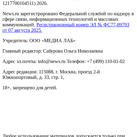
1217700104511) 2026.
News.ru зарегистрировано Федеральной службой по надзору в
сфере связи, информационных технологий и массовых
коммуникаций.
Регистрационный номер ЭЛ № ФС77-89793
от 07 августа 2025.
Учредитель: ООО «МЕДИА ЛАБ»
Главный редактор: Сабурова Ольга Николаевна
Адрес эл.почты: info@news.ru Телефон: +7 (499) 110-01-02
Адрес редакции: 115088, г. Москва, проезд 2-й
Южнопортовый, д. 33, стр. 1,
18+, запрещено для детей.
На информационном ресурсе NEWS.RU применяются
рекомендательные технологии (информационные технологии
предоставления информации на основе сбора, систематизации
и анализа сведений, относящихся к предпочтениям
пользователей сети "Интернет", находящихся на территории
Российской Федерации)
Любое использование материалов допускается только при