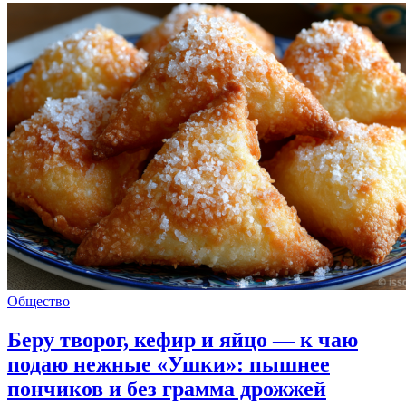
Общество
Беру творог, кефир и яйцо — к чаю
подаю нежные «Ушки»: пышнее
пончиков и без грамма дрожжей