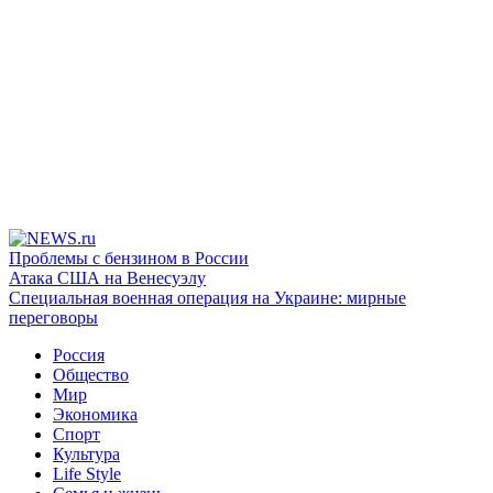
Проблемы с бензином в России
Атака США на Венесуэлу
Специальная военная операция на Украине: мирные
переговоры
Россия
Общество
Мир
Экономика
Спорт
Культура
Life Style