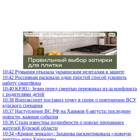
РЕКЛАМА • ООО СТРОИТЕЛЬНЫЙ ТОРГОВЫЙ ДОМ «ПЕТРОВИЧ», ИНН 7802348846
10:42
Румыния отказала украинским нелегалам в защите
10:42
Россиянам раскрыли один простой способ ускорить
работу смартфона
10:40
KP.RU: Зезин перед смертью переживал из-за конфликта
с родителями детей
10:38
Военэксперт поставил точку в споре о повторении ВСУ
курского сценария
10:37
Наступление ВС РФ на Харьков 6 августа: последние
новости, важные события
10:36
Стали известны подробности о поиске пропавших
жителей Курской области
10:34
«Кривое зеркало»: Захарова раскритиковала «ложную
мантру» мэра Хиросимы