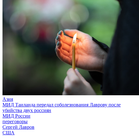
Азия
МИД Таиланда передал соболезнования Лаврову после
убийства двух россиян
МИД России
переговоры
Сергей Лавров
США