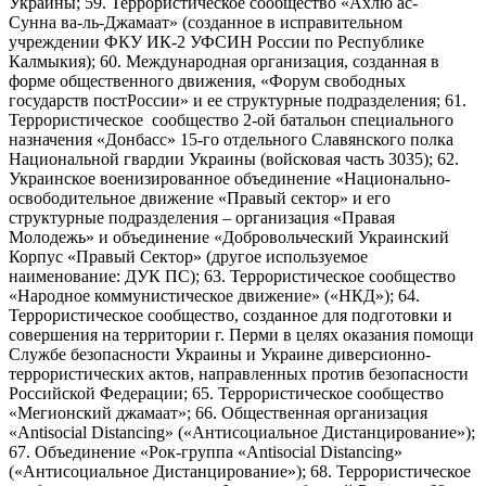
Украины; 59. Террористическое сообщество «Ахлю ас-
Сунна ва-ль-Джамаат» (созданное в исправительном
учреждении ФКУ ИК-2 УФСИН России по Республике
Калмыкия); 60. Международная организация, созданная в
форме общественного движения, «Форум свободных
государств постРоссии» и ее структурные подразделения; 61.
Террористическое сообщество 2-ой батальон специального
назначения «Донбасс» 15-го отдельного Славянского полка
Национальной гвардии Украины (войсковая часть 3035); 62.
Украинское военизированное объединение «Национально-
освободительное движение «Правый сектор» и его
структурные подразделения – организация «Правая
Молодежь» и объединение «Добровольческий Украинский
Корпус «Правый Сектор» (другое используемое
наименование: ДУК ПС); 63. Террористическое сообщество
«Народное коммунистическое движение» («НКД»); 64.
Террористическое сообщество, созданное для подготовки и
совершения на территории г. Перми в целях оказания помощи
Службе безопасности Украины и Украине диверсионно-
террористических актов, направленных против безопасности
Российской Федерации; 65. Террористическое сообщество
«Мегионский джамаат»; 66. Общественная организация
«Antisocial Distancing» («Антисоциальное Дистанцирование»);
67. Объединение «Рок-группа «Antisocial Distancing»
(«Антисоциальное Дистанцирование»); 68. Террористическое