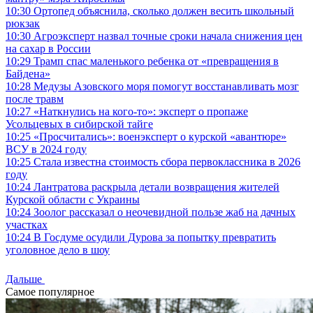
10:30
Ортопед объяснила, сколько должен весить школьный
рюкзак
10:30
Агроэксперт назвал точные сроки начала снижения цен
на сахар в России
10:29
Трамп спас маленького ребенка от «превращения в
Байдена»
10:28
Медузы Азовского моря помогут восстанавливать мозг
после травм
10:27
«Наткнулись на кого-то»: эксперт о пропаже
Усольцевых в сибирской тайге
10:25
«Просчитались»: военэксперт о курской «авантюре»
ВСУ в 2024 году
10:25
Стала известна стоимость сбора первоклассника в 2026
году
10:24
Лантратова раскрыла детали возвращения жителей
Курской области с Украины
10:24
Зоолог рассказал о неочевидной пользе жаб на дачных
участках
10:24
В Госдуме осудили Дурова за попытку превратить
уголовное дело в шоу
Дальше
Самое популярное