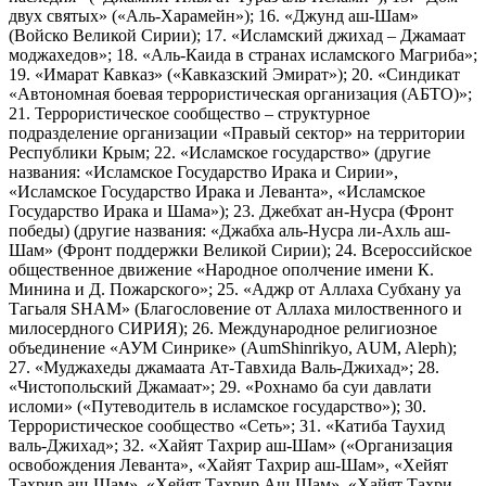
двух святых» («Аль-Харамейн»); 16. «Джунд аш-Шам»
(Войско Великой Сирии); 17. «Исламский джихад – Джамаат
моджахедов»; 18. «Аль-Каида в странах исламского Магриба»;
19. «Имарат Кавказ» («Кавказский Эмират»); 20. «Синдикат
«Автономная боевая террористическая организация (АБТО)»;
21. Террористическое сообщество – структурное
подразделение организации «Правый сектор» на территории
Республики Крым; 22. «Исламское государство» (другие
названия: «Исламское Государство Ирака и Сирии»,
«Исламское Государство Ирака и Леванта», «Исламское
Государство Ирака и Шама»); 23. Джебхат ан-Нусра (Фронт
победы) (другие названия: «Джабха аль-Нусра ли-Ахль аш-
Шам» (Фронт поддержки Великой Сирии); 24. Всероссийское
общественное движение «Народное ополчение имени К.
Минина и Д. Пожарского»; 25. «Аджр от Аллаха Субхану уа
Тагьаля SHAM» (Благословение от Аллаха милоственного и
милосердного СИРИЯ); 26. Международное религиозное
объединение «АУМ Синрике» (AumShinrikyo, AUM, Aleph);
27. «Муджахеды джамаата Ат-Тавхида Валь-Джихад»; 28.
«Чистопольский Джамаат»; 29. «Рохнамо ба суи давлати
исломи» («Путеводитель в исламское государство»); 30.
Террористическое сообщество «Сеть»; 31. «Катиба Таухид
валь-Джихад»; 32. «Хайят Тахрир аш-Шам» («Организация
освобождения Леванта», «Хайят Тахрир аш-Шам», «Хейят
Тахрир аш-Шам», «Хейят Тахрир Аш-Шам», «Хайят Тахри