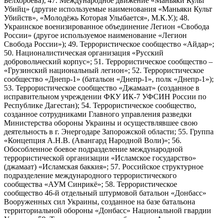
Белхороева); 47. Международное движение «Маньяки Культ
Убийц» (другие используемые наименования «Маньяки Культ
Убийств», «Молодёжь Которая Улыбается», М.К.У.); 48.
Украинское военизированное объединение Легион «Свобода
России» (другое используемое наименование «Легион
Свобода России»); 49. Террористическое сообщество «Айдар»;
50. Националистическая организация «Русский
добровольческий корпус»; 51. Террористическое сообщество –
«Грузинский национальный легион»; 52. Террористическое
сообщество «Днепр-1» (батальон «Днепр-1», полк «Днепр-1»);
53. Террористическое сообщество «Джамаат» (созданное в
исправительном учреждении ФКУ ИК-7 УФСИН России по
Республике Дагестан); 54. Террористическое сообщество,
созданное сотрудниками Главного управления разведки
Министерства обороны Украины и осуществлявшее свою
деятельность в г. Энергодаре Запорожской области; 55. Группа
«Концепция А.Н.В. (Авангард Народной Воли)»; 56.
Обособленное боевое подразделение международной
террористической организации «Исламское государство»
(джамаат) «Исламская баккия»; 57. Российское структурное
подразделение международного террористического
сообщества «АУМ Синрикё»; 58. Террористическое
сообщество 46-й отдельный штурмовой батальон «Донбасс»
Вооруженных сил Украины, созданное на базе батальона
территориальной обороны «Донбасс» Национальной гвардии