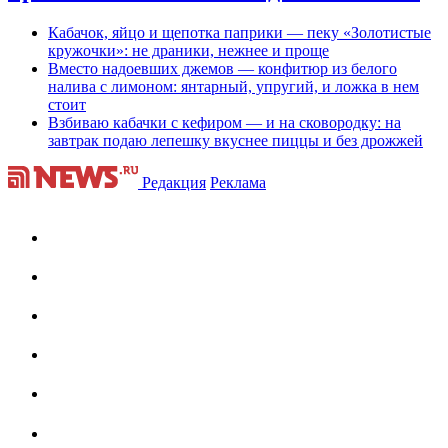
Кабачок, яйцо и щепотка паприки — пеку «Золотистые
кружочки»: не драники, нежнее и проще
Вместо надоевших джемов — конфитюр из белого
налива с лимоном: янтарный, упругий, и ложка в нем
стоит
Взбиваю кабачки с кефиром — и на сковородку: на
завтрак подаю лепешку вкуснее пиццы и без дрожжей
Редакция
Реклама