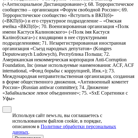
(«Антисоциальное Дистанцирование»); 68. Террористическое
сообщество – организация «Форум свободной России»; 69.
Террористическое сообщество «Вступить в ВКП(б)»
(«ВКП(б)») и его структурное подразделение – «Омская
ячейка «ВКП(б)»; 70. Военизированная организация «Полк
имени Кастуся Калиновского» («Полк iмя Кастуся
Калiноўскага») с входящими в нее структурными
подразделениями; 71. Незарегистрированная иностранная
организация «Съезд народных депутатов» (Kongres
Deputowanych Ludowych), Республика Польша; 72.
Американская некоммерческая корпорация Anti-Corruption
Foundation, Inc (иные используемые наименования: ACF, ACF
international, «Фонд борьбы с коррупцией, Инк.»); 73.
Международная неправительственная организация, созданная
в форме общественного движения, «Антивоенный комитет
России» (Russian antiwar committee); 74. Движение
«Забайкальское левое объединение»; 75. «SxE Соратники с
Уфы»
Используя сайт news.ru, вы соглашаетесь с
использованием файлов cookie, в порядке,
описанном в
Политике обработки персональных
данных
.