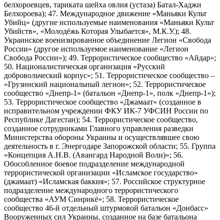
белхороевцев, тариката шейха овлия (устаза) Батал-Хаджи
Белхороева); 47. Международное движение «Маньяки Культ
Убийц» (другие используемые наименования «Маньяки Культ
Убийств», «Молодёжь Которая Улыбается», М.К.У.); 48.
Украинское военизированное объединение Легион «Свобода
России» (другое используемое наименование «Легион
Свобода России»); 49. Террористическое сообщество «Айдар»;
50. Националистическая организация «Русский
добровольческий корпус»; 51. Террористическое сообщество –
«Грузинский национальный легион»; 52. Террористическое
сообщество «Днепр-1» (батальон «Днепр-1», полк «Днепр-1»);
53. Террористическое сообщество «Джамаат» (созданное в
исправительном учреждении ФКУ ИК-7 УФСИН России по
Республике Дагестан); 54. Террористическое сообщество,
созданное сотрудниками Главного управления разведки
Министерства обороны Украины и осуществлявшее свою
деятельность в г. Энергодаре Запорожской области; 55. Группа
«Концепция А.Н.В. (Авангард Народной Воли)»; 56.
Обособленное боевое подразделение международной
террористической организации «Исламское государство»
(джамаат) «Исламская баккия»; 57. Российское структурное
подразделение международного террористического
сообщества «АУМ Синрикё»; 58. Террористическое
сообщество 46-й отдельный штурмовой батальон «Донбасс»
Вооруженных сил Украины, созданное на базе батальона