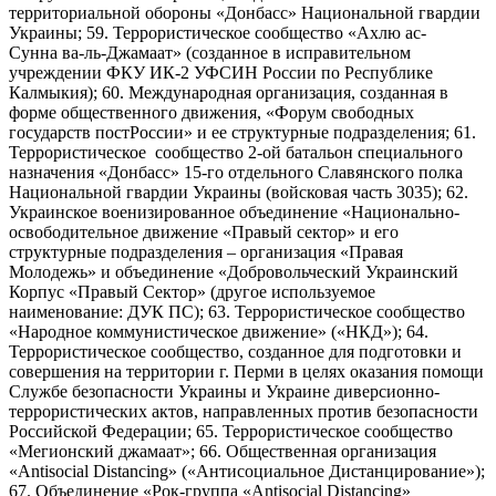
территориальной обороны «Донбасс» Национальной гвардии
Украины; 59. Террористическое сообщество «Ахлю ас-
Сунна ва-ль-Джамаат» (созданное в исправительном
учреждении ФКУ ИК-2 УФСИН России по Республике
Калмыкия); 60. Международная организация, созданная в
форме общественного движения, «Форум свободных
государств постРоссии» и ее структурные подразделения; 61.
Террористическое сообщество 2-ой батальон специального
назначения «Донбасс» 15-го отдельного Славянского полка
Национальной гвардии Украины (войсковая часть 3035); 62.
Украинское военизированное объединение «Национально-
освободительное движение «Правый сектор» и его
структурные подразделения – организация «Правая
Молодежь» и объединение «Добровольческий Украинский
Корпус «Правый Сектор» (другое используемое
наименование: ДУК ПС); 63. Террористическое сообщество
«Народное коммунистическое движение» («НКД»); 64.
Террористическое сообщество, созданное для подготовки и
совершения на территории г. Перми в целях оказания помощи
Службе безопасности Украины и Украине диверсионно-
террористических актов, направленных против безопасности
Российской Федерации; 65. Террористическое сообщество
«Мегионский джамаат»; 66. Общественная организация
«Antisocial Distancing» («Антисоциальное Дистанцирование»);
67. Объединение «Рок-группа «Antisocial Distancing»