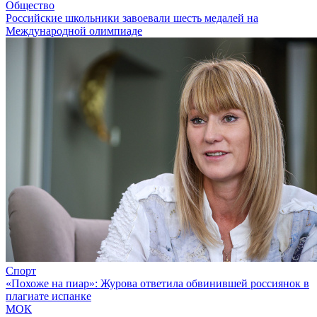
Общество
Российские школьники завоевали шесть медалей на
Международной олимпиаде
Спорт
«Похоже на пиар»: Журова ответила обвинившей россиянок в
плагиате испанке
МОК