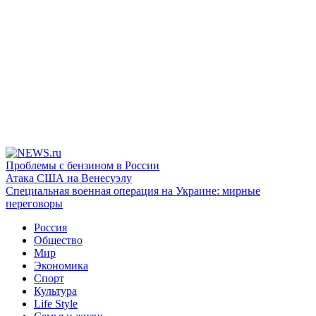
Проблемы с бензином в России
Атака США на Венесуэлу
Специальная военная операция на Украине: мирные
переговоры
Россия
Общество
Мир
Экономика
Спорт
Культура
Life Style