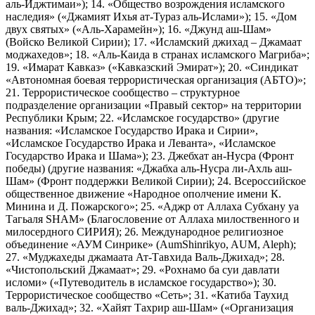
аль-Иджтимаи»); 14. «Общество возрождения исламского
наследия» («Джамият Ихья ат-Тураз аль-Ислами»); 15. «Дом
двух святых» («Аль-Харамейн»); 16. «Джунд аш-Шам»
(Войско Великой Сирии); 17. «Исламский джихад – Джамаат
моджахедов»; 18. «Аль-Каида в странах исламского Магриба»;
19. «Имарат Кавказ» («Кавказский Эмират»); 20. «Синдикат
«Автономная боевая террористическая организация (АБТО)»;
21. Террористическое сообщество – структурное
подразделение организации «Правый сектор» на территории
Республики Крым; 22. «Исламское государство» (другие
названия: «Исламское Государство Ирака и Сирии»,
«Исламское Государство Ирака и Леванта», «Исламское
Государство Ирака и Шама»); 23. Джебхат ан-Нусра (Фронт
победы) (другие названия: «Джабха аль-Нусра ли-Ахль аш-
Шам» (Фронт поддержки Великой Сирии); 24. Всероссийское
общественное движение «Народное ополчение имени К.
Минина и Д. Пожарского»; 25. «Аджр от Аллаха Субхану уа
Тагьаля SHAM» (Благословение от Аллаха милоственного и
милосердного СИРИЯ); 26. Международное религиозное
объединение «АУМ Синрике» (AumShinrikyo, AUM, Aleph);
27. «Муджахеды джамаата Ат-Тавхида Валь-Джихад»; 28.
«Чистопольский Джамаат»; 29. «Рохнамо ба суи давлати
исломи» («Путеводитель в исламское государство»); 30.
Террористическое сообщество «Сеть»; 31. «Катиба Таухид
валь-Джихад»; 32. «Хайят Тахрир аш-Шам» («Организация