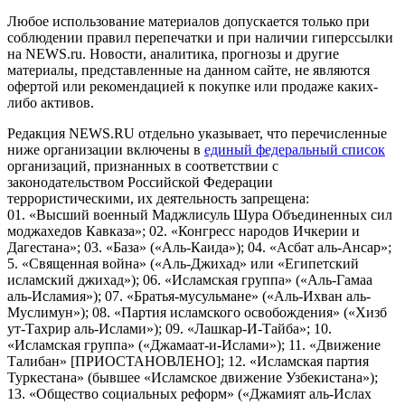
Любое использование материалов допускается только при
соблюдении правил перепечатки и при наличии гиперссылки
на NEWS.ru. Новости, аналитика, прогнозы и другие
материалы, представленные на данном сайте, не являются
офертой или рекомендацией к покупке или продаже каких-
либо активов.
Редакция NEWS.RU отдельно указывает, что перечисленные
ниже организации включены в
единый федеральный список
организаций, признанных в соответствии с
законодательством Российской Федерации
террористическими, их деятельность запрещена:
01. «Высший военный Маджлисуль Шура Объединенных сил
моджахедов Кавказа»; 02. «Конгресс народов Ичкерии и
Дагестана»; 03. «База» («Аль-Каида»); 04. «Асбат аль-Ансар»;
5. «Священная война» («Аль-Джихад» или «Египетский
исламский джихад»); 06. «Исламская группа» («Аль-Гамаа
аль-Исламия»); 07. «Братья-мусульмане» («Аль-Ихван аль-
Муслимун»); 08. «Партия исламского освобождения» («Хизб
ут-Тахрир аль-Ислами»); 09. «Лашкар-И-Тайба»; 10.
«Исламская группа» («Джамаат-и-Ислами»); 11. «Движение
Талибан» [ПРИОСТАНОВЛЕНО]; 12. «Исламская партия
Туркестана» (бывшее «Исламское движение Узбекистана»);
13. «Общество социальных реформ» («Джамият аль-Ислах