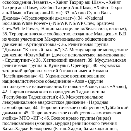
освобождения Леванта», «Хайят Тахрир аш-Шам», «Хейят
Тахрир аш-Шам», «Хейят Тахрир Аш-Шам», «Хайят Тахри
аш-Шам», «Тахрир аш-Шам»); 33. «Ахлю Сунна Валь
Джамаа» («Красноярский джамаат»); 34. «National
Socialism/White Power» («NS/WP, NS/WP Crew, Sparrows
Crew/White Power, Национал-социализм/Белая сила, власть»);
35. Террористическое сообщество, созданное Мальцевым В.В.
из числа участников Межрегионального общественного
движения «Артподготовка»; 36. Религиозная группа
“Джамаат “Красный пахарь”; 37. Международное молодежное
движение «Колумбайн» (другое используемое наименование
«Скулшутинг»); 38. Хатлонский джамаат; 39. Мусульманская
религиозная группа п. Кушкуль г. Оренбург; 40. «Крымско-
татарский добровольческий батальон имени Номана
Челебиджихана»; 41. Украинское военизированное
националистическое объединение «Азов» (другие
используемые наименования: батальон «Азов», полк «Азов»);
42. Партия исламского возрождения Таджикистана
(Республика Таджикистан); 43. Межрегиональное
леворадикальное анархистское движение «Народная
самооборона»; 44. Террористическое сообщество «Дуббайский
джамаат»; 45. Террористическое сообщество – «московская
ячейка» МТО «ИГ»; 46. Боевое крыло группы (вирда)
последователей (мюидов, мурдов) религиозного течения
Батал-Хаджи Белхороева (Батал-Хаджи, баталхаджинцев,