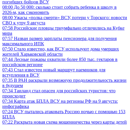
погибших бойцов ВСУ
08:00
До 50 000: сколько стоит собрать ребенка в школу в
2026-м, как сэкономить
08:00
Ужасы «полка смерти» ВСУ, потери у Торского: новости
СВО к утру 9 августа
07:58
Российские пловцы триумфально отличились на Кубке
мира
07:57
Назван размер зарплаты пенсионера для получения
максимального ИПК
07:50
Стало известно, как ВСУ используют дома умерших
жителей Харьковской области
07:44
Лесные пожары охватили более 850 тыс. гектаров в
российском регионе
07:43
Стал известен новый маршрут наемников для
вступления в ВСУ
07:35
В РАН раскрыли возможную продолжительность жизни
в будущем
07:34
Таиланд стал опасен для российских туристов: что
происходит
07:34
Карта атак БПЛА ВСУ на регионы РФ на 9 августа:
инфографика
07:24
ВСУ пытались атаковать Россию ночью с помощью 153
БПЛА
07:22
Раскрыта новая схема мошенничества через карты детей