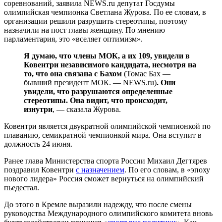
соревнований, заявила NEWS.ru депутат Госдумы
олимпийская чемпионка Светлана Журова. По ее словам, в
организации решили разрушить стереотипы, поэтому
назначили на пост главы женщину. По мнению
парламентария, это «вселяет оптимизм».
Я думаю, что члены МОК, а их 109, увидели в
Ковентри независимого кандидата, несмотря на
то, что она связана с Бахом
(Томас Бах —
бывший президент МОК. — NEWS.ru)
. Они
увидели, что разрушаются определенные
стереотипы. Она видит, что происходит,
изнутри
, — сказала Журова.
Ковентри является двукратной олимпийской чемпионкой по
плаванию, семикратной чемпионкой мира. Она вступит в
должность 24 июня.
Ранее глава Министерства спорта России Михаил Дегтярев
поздравил Ковентри
с назначением
. По его словам, в «эпоху
нового лидера» Россия сможет вернуться на олимпийский
пьедестал.
До этого в Кремле выразили надежду, что после смены
руководства Международного олимпийского комитета вновь