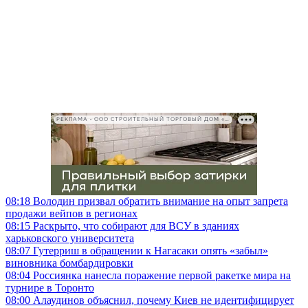
РЕКЛАМА • ООО СТРОИТЕЛЬНЫЙ ТОРГОВЫЙ ДОМ «ПЕТРОВИЧ», ИНН 7802348846
08:18
Володин призвал обратить внимание на опыт запрета
продажи вейпов в регионах
08:15
Раскрыто, что собирают для ВСУ в зданиях
харьковского университета
08:07
Гутерриш в обращении к Нагасаки опять «забыл»
виновника бомбардировки
08:04
Россиянка нанесла поражение первой ракетке мира на
турнире в Торонто
08:00
Алаудинов объяснил, почему Киев не идентифицирует