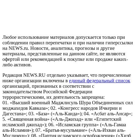
рекомендательные технологии (информационные технологии
предоставления информации на основе сбора, систематизации
и анализа сведений, относящихся к предпочтениям
пользователей сети "Интернет", находящихся на территории
Российской Федерации)
Любое использование материалов допускается только при
соблюдении правил перепечатки и при наличии гиперссылки
на NEWS.ru. Новости, аналитика, прогнозы и другие
материалы, представленные на данном сайте, не являются
офертой или рекомендацией к покупке или продаже каких-
либо активов.
Редакция NEWS.RU отдельно указывает, что перечисленные
ниже организации включены в
единый федеральный список
организаций, признанных в соответствии с
законодательством Российской Федерации
террористическими, их деятельность запрещена:
01. «Высший военный Маджлисуль Шура Объединенных сил
моджахедов Кавказа»; 02. «Конгресс народов Ичкерии и
Дагестана»; 03. «База» («Аль-Каида»); 04. «Асбат аль-Ансар»;
5. «Священная война» («Аль-Джихад» или «Египетский
исламский джихад»); 06. «Исламская группа» («Аль-Гамаа
аль-Исламия»); 07. «Братья-мусульмане» («Аль-Ихван аль-
Муслимун»); 08. «Партия исламского освобождения» («Хизб