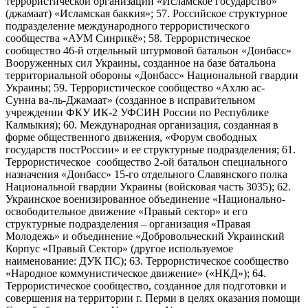
террористической организации «Исламское государство»
(джамаат) «Исламская баккия»; 57. Российское структурное
подразделение международного террористического
сообщества «АУМ Синрикё»; 58. Террористическое
сообщество 46-й отдельный штурмовой батальон «Донбасс»
Вооруженных сил Украины, созданное на базе батальона
территориальной обороны «Донбасс» Национальной гвардии
Украины; 59. Террористическое сообщество «Ахлю ас-
Сунна ва-ль-Джамаат» (созданное в исправительном
учреждении ФКУ ИК-2 УФСИН России по Республике
Калмыкия); 60. Международная организация, созданная в
форме общественного движения, «Форум свободных
государств постРоссии» и ее структурные подразделения; 61.
Террористическое сообщество 2-ой батальон специального
назначения «Донбасс» 15-го отдельного Славянского полка
Национальной гвардии Украины (войсковая часть 3035); 62.
Украинское военизированное объединение «Национально-
освободительное движение «Правый сектор» и его
структурные подразделения – организация «Правая
Молодежь» и объединение «Добровольческий Украинский
Корпус «Правый Сектор» (другое используемое
наименование: ДУК ПС); 63. Террористическое сообщество
«Народное коммунистическое движение» («НКД»); 64.
Террористическое сообщество, созданное для подготовки и
совершения на территории г. Перми в целях оказания помощи