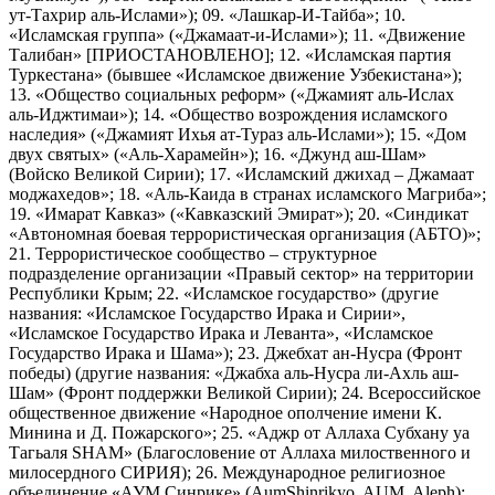
ут-Тахрир аль-Ислами»); 09. «Лашкар-И-Тайба»; 10.
«Исламская группа» («Джамаат-и-Ислами»); 11. «Движение
Талибан» [ПРИОСТАНОВЛЕНО]; 12. «Исламская партия
Туркестана» (бывшее «Исламское движение Узбекистана»);
13. «Общество социальных реформ» («Джамият аль-Ислах
аль-Иджтимаи»); 14. «Общество возрождения исламского
наследия» («Джамият Ихья ат-Тураз аль-Ислами»); 15. «Дом
двух святых» («Аль-Харамейн»); 16. «Джунд аш-Шам»
(Войско Великой Сирии); 17. «Исламский джихад – Джамаат
моджахедов»; 18. «Аль-Каида в странах исламского Магриба»;
19. «Имарат Кавказ» («Кавказский Эмират»); 20. «Синдикат
«Автономная боевая террористическая организация (АБТО)»;
21. Террористическое сообщество – структурное
подразделение организации «Правый сектор» на территории
Республики Крым; 22. «Исламское государство» (другие
названия: «Исламское Государство Ирака и Сирии»,
«Исламское Государство Ирака и Леванта», «Исламское
Государство Ирака и Шама»); 23. Джебхат ан-Нусра (Фронт
победы) (другие названия: «Джабха аль-Нусра ли-Ахль аш-
Шам» (Фронт поддержки Великой Сирии); 24. Всероссийское
общественное движение «Народное ополчение имени К.
Минина и Д. Пожарского»; 25. «Аджр от Аллаха Субхану уа
Тагьаля SHAM» (Благословение от Аллаха милоственного и
милосердного СИРИЯ); 26. Международное религиозное
объединение «АУМ Синрике» (AumShinrikyo, AUM, Aleph);