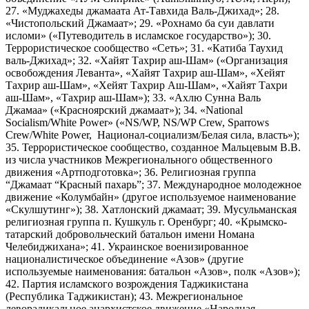
27. «Муджахеды джамаата Ат-Тавхида Валь-Джихад»; 28.
«Чистопольский Джамаат»; 29. «Рохнамо ба суи давлати
исломи» («Путеводитель в исламское государство»); 30.
Террористическое сообщество «Сеть»; 31. «Катиба Таухид
валь-Джихад»; 32. «Хайят Тахрир аш-Шам» («Организация
освобождения Леванта», «Хайят Тахрир аш-Шам», «Хейят
Тахрир аш-Шам», «Хейят Тахрир Аш-Шам», «Хайят Тахри
аш-Шам», «Тахрир аш-Шам»); 33. «Ахлю Сунна Валь
Джамаа» («Красноярский джамаат»); 34. «National
Socialism/White Power» («NS/WP, NS/WP Crew, Sparrows
Crew/White Power, Национал-социализм/Белая сила, власть»);
35. Террористическое сообщество, созданное Мальцевым В.В.
из числа участников Межрегионального общественного
движения «Артподготовка»; 36. Религиозная группа
“Джамаат “Красный пахарь”; 37. Международное молодежное
движение «Колумбайн» (другое используемое наименование
«Скулшутинг»); 38. Хатлонский джамаат; 39. Мусульманская
религиозная группа п. Кушкуль г. Оренбург; 40. «Крымско-
татарский добровольческий батальон имени Номана
Челебиджихана»; 41. Украинское военизированное
националистическое объединение «Азов» (другие
используемые наименования: батальон «Азов», полк «Азов»);
42. Партия исламского возрождения Таджикистана
(Республика Таджикистан); 43. Межрегиональное
леворадикальное анархистское движение «Народная