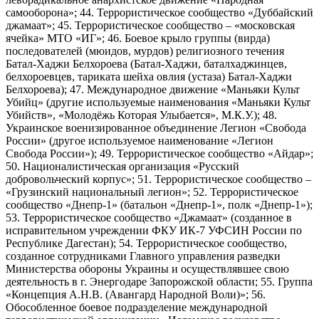
самооборона»; 44. Террористическое сообщество «Дуббайский
джамаат»; 45. Террористическое сообщество – «московская
ячейка» МТО «ИГ»; 46. Боевое крыло группы (вирда)
последователей (мюидов, мурдов) религиозного течения
Батал-Хаджи Белхороева (Батал-Хаджи, баталхаджинцев,
белхороевцев, тариката шейха овлия (устаза) Батал-Хаджи
Белхороева); 47. Международное движение «Маньяки Культ
Убийц» (другие используемые наименования «Маньяки Культ
Убийств», «Молодёжь Которая Улыбается», М.К.У.); 48.
Украинское военизированное объединение Легион «Свобода
России» (другое используемое наименование «Легион
Свобода России»); 49. Террористическое сообщество «Айдар»;
50. Националистическая организация «Русский
добровольческий корпус»; 51. Террористическое сообщество –
«Грузинский национальный легион»; 52. Террористическое
сообщество «Днепр-1» (батальон «Днепр-1», полк «Днепр-1»);
53. Террористическое сообщество «Джамаат» (созданное в
исправительном учреждении ФКУ ИК-7 УФСИН России по
Республике Дагестан); 54. Террористическое сообщество,
созданное сотрудниками Главного управления разведки
Министерства обороны Украины и осуществлявшее свою
деятельность в г. Энергодаре Запорожской области; 55. Группа
«Концепция А.Н.В. (Авангард Народной Воли)»; 56.
Обособленное боевое подразделение международной