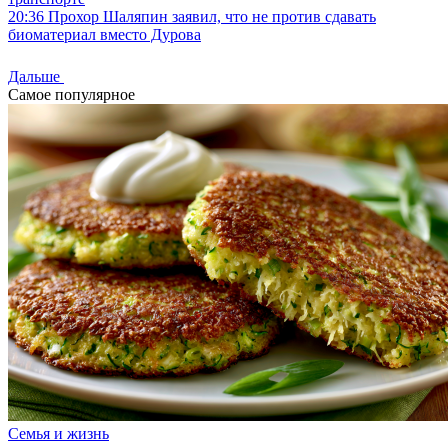
20:36
Прохор Шаляпин заявил, что не против сдавать
биоматериал вместо Дурова
Дальше
Самое популярное
Семья и жизнь