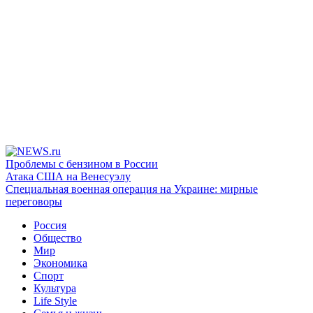
Проблемы с бензином в России
Атака США на Венесуэлу
Специальная военная операция на Украине: мирные
переговоры
Россия
Общество
Мир
Экономика
Спорт
Культура
Life Style