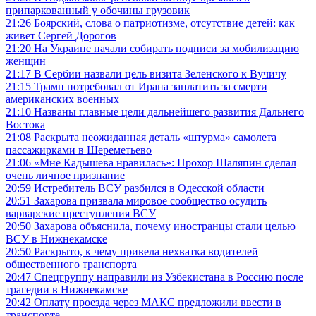
припаркованный у обочины грузовик
21:26
Боярский, слова о патриотизме, отсутствие детей: как
живет Сергей Дорогов
21:20
На Украине начали собирать подписи за мобилизацию
женщин
21:17
В Сербии назвали цель визита Зеленского к Вучичу
21:15
Трамп потребовал от Ирана заплатить за смерти
американских военных
21:10
Названы главные цели дальнейшего развития Дальнего
Востока
21:08
Раскрыта неожиданная деталь «штурма» самолета
пассажирками в Шереметьево
21:06
«Мне Кадышева нравилась»: Прохор Шаляпин сделал
очень личное признание
20:59
Истребитель ВСУ разбился в Одесской области
20:51
Захарова призвала мировое сообщество осудить
варварские преступления ВСУ
20:50
Захарова объяснила, почему иностранцы стали целью
ВСУ в Нижнекамске
20:50
Раскрыто, к чему привела нехватка водителей
общественного транспорта
20:47
Спецгруппу направили из Узбекистана в Россию после
трагедии в Нижнекамске
20:42
Оплату проезда через МАКС предложили ввести в
транспорте