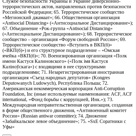
Службе безопасности Украины и Украине диверсионно-
террористических актов, направленных против безопасности
Российской Федерации; 65. Террористическое сообщество
«Мегионский джамаат»; 66. Общественная организация
«Antisocial Distancing» («Антисоциальное Дистанцирование»);
67. Объединение «Рок-группа «Antisocial Distancing»
(«Антисоциальное Дистанцирование»); 68. Террористическое
сообщество – организация «Форум свободной России»; 69.
Террористическое сообщество «Вступить в ВКП(б)»
(«ВКП(б)») и его структурное подразделение – «Омская
ячейка «ВКП(б)»; 70. Военизированная организация «Полк
имени Кастуся Калиновского» («Полк iмя Кастуся
Калiноўскага») с входящими в нее структурными
подразделениями; 71. Незарегистрированная иностранная
организация «Съезд народных депутатов» (Kongres
Deputowanych Ludowych), Республика Польша; 72.
Американская некоммерческая корпорация Anti-Corruption
Foundation, Inc (иные используемые наименования: ACF, ACF
international, «Фонд борьбы с коррупцией, Инк.»); 73.
Международная неправительственная организация, созданная
в форме общественного движения, «Антивоенный комитет
России» (Russian antiwar committee); 74. Движение
«Забайкальское левое объединение»; 75. «SxE Соратники с
Уфы»