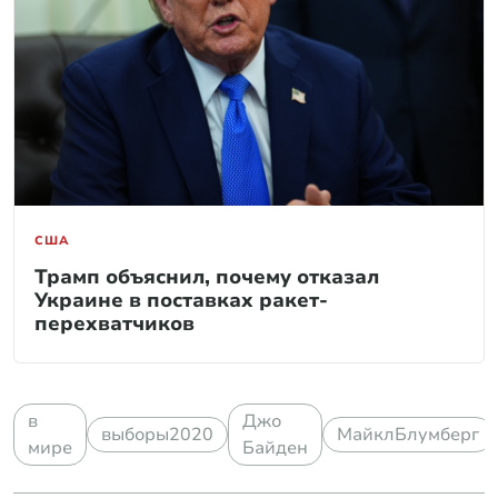
США
Трамп объяснил, почему отказал
Украине в поставках ракет-
перехватчиков
в
Джо
выборы2020
МайклБлумберг
мире
Байден