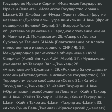
Государство Ирака и Сирии», «Исламское Государство
Ирака и Леванта», «Исламское Государство Ирака и
Шама»); 23. Джебхат ан-Нусра (Фронт победы) (другие
названия: «Джабха аль-Нусра ли-Ахль аш-Шам» (Фронт
поддержки Великой Сирии); 24. Всероссийское
общественное движение «Народное ополчение имени
К. Минина и Д. Пожарского»; 25. «Аджр от Аллаха
Субхану уа Тагьаля SHAM» (Благословение от Аллаха
милоственного и милосердного СИРИЯ); 26.
Международное религиозное объединение «АУМ
Синрике» (AumShinrikyo, AUM, Aleph); 27. «Муджахеды
джамаата Ат-Тавхида Валь-Джихад»; 28.
«Чистопольский Джамаат»; 29. «Рохнамо ба суи давлати
исломи» («Путеводитель в исламское государство»); 30.
Террористическое сообщество «Сеть»; 31. «Катиба
Таухид валь-Джихад»; 32. «Хайят Тахрир аш-Шам»
(«Организация освобождения Леванта», «Хайят Тахрир
аш-Шам», «Хейят Тахрир аш-Шам», «Хейят Тахрир Аш-
Шам», «Хайят Тахри аш-Шам», «Тахрир аш-Шам»); 33.
«Ахлю Сунна Валь Джамаа» («Красноярский джамаат»);