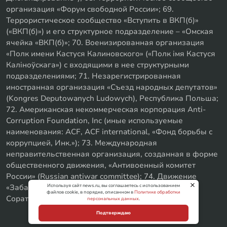
организация «Форум свободной России»; 69.
Террористическое сообщество «Вступить в ВКП(б)»
(«ВКП(б)») и его структурное подразделение – «Омская
ячейка «ВКП(б)»; 70. Военизированная организация
«Полк имени Кастуся Калиновского» («Полк iмя Кастуся
Калiноўскага») с входящими в нее структурными
подразделениями; 71. Незарегистрированная
иностранная организация «Съезд народных депутатов»
(Kongres Deputowanych Ludowych), Республика Польша;
72. Американская некоммерческая корпорация Anti-
Corruption Foundation, Inc (иные используемые
наименования: ACF, ACF international, «Фонд борьбы с
коррупцией, Инк.»); 73. Международная
неправительственная организация, созданная в форме
общественного движения, «Антивоенный комитет
России» (Russian antiwar committee); 74. Движение
Используя сайт news.ru, вы соглашаетесь с использованием
«Забайкальское левое объединение»; 75. «SxE
файлов cookie, в порядке, описанном в
Политике обработки
Соратники с Уфы»
персональных данных
.
Подтверждаю