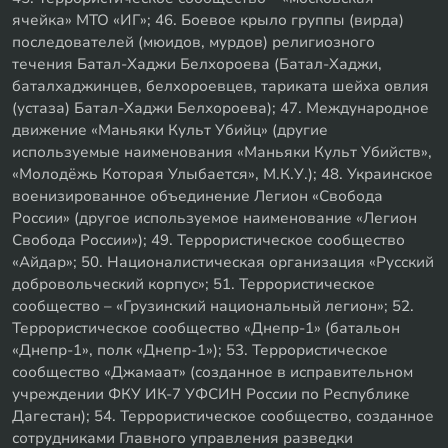
ячейка» МТО «ИГ»; 46. Боевое крыло группы (вирда)
последователей (мюидов, мурдов) религиозного
течения Батал-Хаджи Белхороева (Батал-Хаджи,
баталхаджинцев, белхороевцев, тариката шейха овлия
(устаза) Батал-Хаджи Белхороева); 47. Международное
движение «Маньяки Культ Убийц» (другие
используемые наименования «Маньяки Культ Убийств»,
«Молодёжь Которая Улыбается», М.К.У.); 48. Украинское
военизированное объединение Легион «Свобода
России» (другое используемое наименование «Легион
Свобода России»); 49. Террористическое сообщество
«Айдар»; 50. Националистическая организация «Русский
добровольческий корпус»; 51. Террористическое
сообщество – «Грузинский национальный легион»; 52.
Террористическое сообщество «Днепр-1» (батальон
«Днепр-1», полк «Днепр-1»); 53. Террористическое
сообщество «Джамаат» (созданное в исправительном
учреждении ФКУ ИК-7 УФСИН России по Республике
Дагестан); 54. Террористическое сообщество, созданное
сотрудниками Главного управления разведки