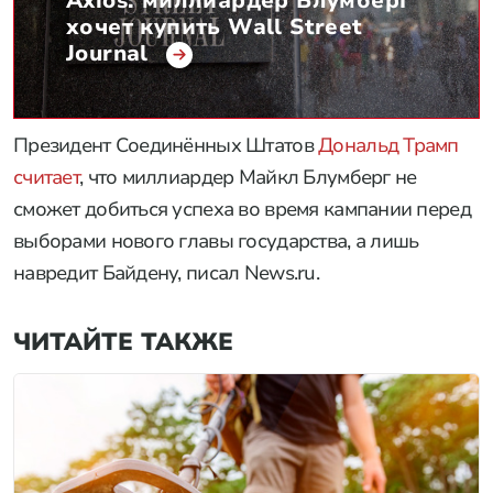
Axios: миллиардер Блумберг
хочет купить Wall Street
Journal
Президент Соединённых Штатов
Дональд Трамп
считает
, что миллиардер Майкл Блумберг не
сможет добиться успеха во время кампании перед
выборами нового главы государства, а лишь
навредит Байдену, писал News.ru.
ЧИТАЙТЕ ТАКЖЕ