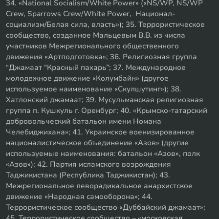
34. «National Socialism/White Power» («NS/WP, NS/WP
Crew, Sparrows Crew/White Power, Национал-
социализм/Белая сила, власть»); 35. Террористическое
сообщество, созданное Мальцевым В.В. из числа
участников Межрегионального общественного
движения «Артподготовка»; 36. Религиозная группа
“Джамаат “Красный пахарь”; 37. Международное
молодежное движение «Колумбайн» (другое
используемое наименование «Скулшутинг»); 38.
Хатлонский джамаат; 39. Мусульманская религиозная
группа п. Кушкуль г. Оренбург; 40. «Крымско-татарский
добровольческий батальон имени Номана
Челебиджихана»; 41. Украинское военизированное
националистическое объединение «Азов» (другие
используемые наименования: батальон «Азов», полк
«Азов»); 42. Партия исламского возрождения
Таджикистана (Республика Таджикистан); 43.
Межрегиональное леворадикальное анархистское
движение «Народная самооборона»; 44.
Террористическое сообщество «Дуббайский джамаат»;
45. Террористическое сообщество – «московская