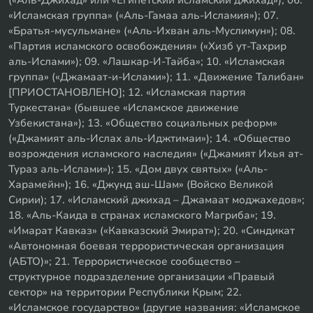
«Исламская группа» («Аль-Гамаа аль-Исламия»); 07.
«Братья-мусульмане» («Аль-Ихван аль-Муслимун»); 08.
«Партия исламского освобождения» («Хизб ут-Тахрир
аль-Ислами»); 09. «Лашкар-И-Тайба»; 10. «Исламская
группа» («Джамаат-и-Ислами»); 11. «Движение Талибан»
[ПРИОСТАНОВЛЕНО]; 12. «Исламская партия
Туркестана» (бывшее «Исламское движение
Узбекистана»); 13. «Общество социальных реформ»
(«Джамият аль-Ислах аль-Иджтимаи»); 14. «Общество
возрождения исламского наследия» («Джамият Ихья ат-
Тураз аль-Ислами»); 15. «Дом двух святых» («Аль-
Харамейн»); 16. «Джунд аш-Шам» (Войско Великой
Сирии); 17. «Исламский джихад – Джамаат моджахедов»;
18. «Аль-Каида в странах исламского Магриба»; 19.
«Имарат Кавказ» («Кавказский Эмират»); 20. «Синдикат
«Автономная боевая террористическая организация
(АБТО)»; 21. Террористическое сообщество –
структурное подразделение организации «Правый
сектор» на территории Республики Крым; 22.
«Исламское государство» (другие названия: «Исламское