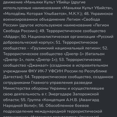
движение «Маньяки Культ Убийц» (другие
используемые наименования «Маньяки Культ Убийств»,
«Молодёжь Которая Улыбается», М.К.У.); 48. Украинское
военизированное объединение Легион «Свобода
России» (другое используемое наименование «Легион
Свобода России»); 49. Террористическое сообщество
«Айдар»; 50. Националистическая организация «Русский
добровольческий корпус»; 51. Террористическое
сообщество – «Грузинский национальный легион»; 52.
Террористическое сообщество «Днепр-1» (батальон
«Днепр-1», полк «Днепр-1»); 53. Террористическое
сообщество «Джамаат» (созданное в исправительном
учреждении ФКУ ИК-7 УФСИН России по Республике
Дагестан); 54. Террористическое сообщество, созданное
сотрудниками Главного управления разведки
Министерства обороны Украины и осуществлявшее
свою деятельность в г. Энергодаре Запорожской
области; 55. Группа «Концепция А.Н.В. (Авангард
Народной Воли)»; 56. Обособленное боевое
подразделение международной террористической
организации «Исламское государство» (джамаат)