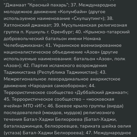
“Джамаат “Красный пахарь”; 37. Международное
молодежное движение «Колумбайн» (другое
используемое наименование «Скулшутинг»); 38.
Хатлонский джамаат; 39. Мусульманская религиозная
группа п. Кушкуль г. Оренбург; 40. «Крымско-татарский
добровольческий батальон имени Номана
Челебиджихана»; 41. Украинское военизированное
националистическое объединение «Азов» (другие
используемые наименования: батальон «Азов», полк
«Азов»); 42. Партия исламского возрождения
Таджикистана (Республика Таджикистан); 43.
Межрегиональное леворадикальное анархистское
движение «Народная самооборона»; 44.
Террористическое сообщество «Дуббайский джамаат»;
45. Террористическое сообщество – «московская
ячейка» МТО «ИГ»; 46. Боевое крыло группы (вирда)
последователей (мюидов, мурдов) религиозного
течения Батал-Хаджи Белхороева (Батал-Хаджи,
баталхаджинцев, белхороевцев, тариката шейха овлия
(устаза) Батал-Хаджи Белхороева); 47. Международное