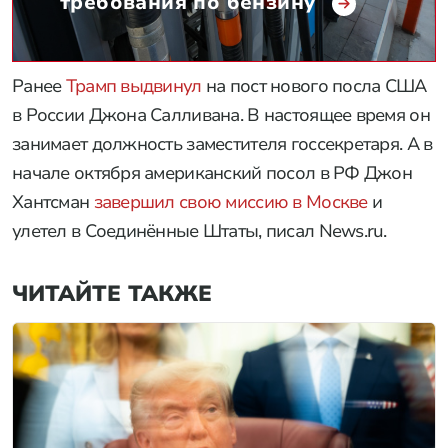
требования по бензину
Ранее
Трамп выдвинул
на пост нового посла США
в России Джона Салливана. В настоящее время он
занимает должность заместителя госсекретаря. А в
начале октября американский посол в РФ Джон
Хантсман
завершил свою миссию в Москве
и
улетел в Соединённые Штаты, писал News.ru.
ЧИТАЙТЕ ТАКЖЕ