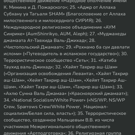
общественное движение «Народное ополчение имени
К. Минина и Д. Пожарского»; 25. «Аджр от Аллаха
Субхану уа Тагьаля SHAM» (Благословение от Аллаха
милоственного и милосердного СИРИЯ); 26.
Международное религиозное объединение «АУМ
Синрике» (AumShinrikyo, AUM, Aleph); 27. «Муджахеды
джамаата Ат-Тавхида Валь-Джихад»; 28.
«Чистопольский Джамаат»; 29. «Рохнамо ба суи давлати
исломи» («Путеводитель в исламское государство»); 30.
Террористическое сообщество «Сеть»; 31. «Катиба
Таухид валь-Джихад»; 32. «Хайят Тахрир аш-Шам»
(«Организация освобождения Леванта», «Хайят Тахрир
аш-Шам», «Хейят Тахрир аш-Шам», «Хейят Тахрир Аш-
Шам», «Хайят Тахри аш-Шам», «Тахрир аш-Шам»); 33.
«Ахлю Сунна Валь Джамаа» («Красноярский джамаат»);
34. «National Socialism/White Power» («NS/WP, NS/WP
Crew, Sparrows Crew/White Power, Национал-
социализм/Белая сила, власть»); 35. Террористическое
сообщество, созданное Мальцевым В.В. из числа
участников Межрегионального общественного
движения «Артподготовка»; 36. Религиозная группа