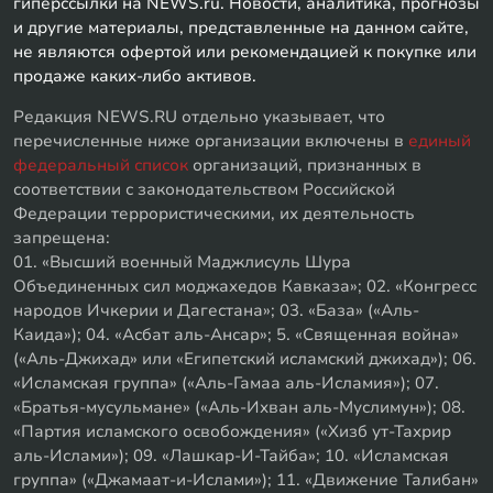
гиперссылки на NEWS.ru. Новости, аналитика, прогнозы
и другие материалы, представленные на данном сайте,
не являются офертой или рекомендацией к покупке или
продаже каких-либо активов.
Редакция NEWS.RU отдельно указывает, что
перечисленные ниже организации включены в
единый
федеральный список
организаций, признанных в
соответствии с законодательством Российской
Федерации террористическими, их деятельность
запрещена:
01. «Высший военный Маджлисуль Шура
Объединенных сил моджахедов Кавказа»; 02. «Конгресс
народов Ичкерии и Дагестана»; 03. «База» («Аль-
Каида»); 04. «Асбат аль-Ансар»; 5. «Священная война»
(«Аль-Джихад» или «Египетский исламский джихад»); 06.
«Исламская группа» («Аль-Гамаа аль-Исламия»); 07.
«Братья-мусульмане» («Аль-Ихван аль-Муслимун»); 08.
«Партия исламского освобождения» («Хизб ут-Тахрир
аль-Ислами»); 09. «Лашкар-И-Тайба»; 10. «Исламская
группа» («Джамаат-и-Ислами»); 11. «Движение Талибан»