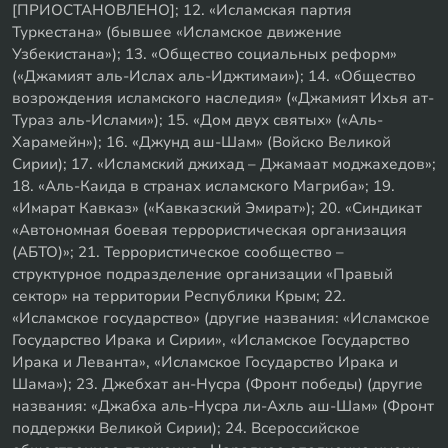
[ПРИОСТАНОВЛЕНО]; 12. «Исламская партия
Туркестана» (бывшее «Исламское движение
Узбекистана»); 13. «Общество социальных реформ»
(«Джамият аль-Ислах аль-Иджтимаи»); 14. «Общество
возрождения исламского наследия» («Джамият Ихья ат-
Тураз аль-Ислами»); 15. «Дом двух святых» («Аль-
Харамейн»); 16. «Джунд аш-Шам» (Войско Великой
Сирии); 17. «Исламский джихад – Джамаат моджахедов»;
18. «Аль-Каида в странах исламского Магриба»; 19.
«Имарат Кавказ» («Кавказский Эмират»); 20. «Синдикат
«Автономная боевая террористическая организация
(АБТО)»; 21. Террористическое сообщество –
структурное подразделение организации «Правый
сектор» на территории Республики Крым; 22.
«Исламское государство» (другие названия: «Исламское
Государство Ирака и Сирии», «Исламское Государство
Ирака и Леванта», «Исламское Государство Ирака и
Шама»); 23. Джебхат ан-Нусра (Фронт победы) (другие
названия: «Джабха аль-Нусра ли-Ахль аш-Шам» (Фронт
поддержки Великой Сирии); 24. Всероссийское