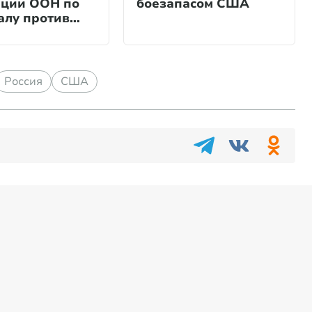
ции ООН по
боезапасом США
алу против
Россия
США