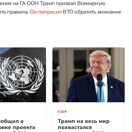
пления на ГА ООН Трамп призвал Всемирную
ть правила.
Он попросил
ВТО обратить внимание
США
ообщил о
Трамп на весь мир
овке проекта
похвастался