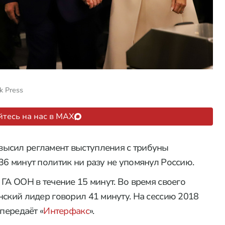
k Press
тесь на нас в MAX
ысил регламент выступления с трибуны
36 минут политик ни разу не упомянул Россию.
ГА ООН в течение 15 минут. Во время своего
нский лидер говорил 41 минуту. На сессию 2018
передаёт «
Интерфакс
».