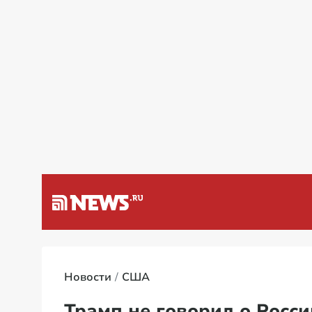
а Венесуэлу
Специальная во
Новости
США
Трамп не говорил о Росси