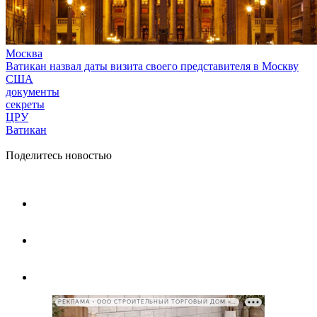
Москва
Ватикан назвал даты визита своего представителя в Москву
США
документы
секреты
ЦРУ
Ватикан
Поделитесь новостью
РЕКЛАМА • ООО СТРОИТЕЛЬНЫЙ ТОРГОВЫЙ ДОМ «ПЕТРОВИЧ», ИНН 7802348846