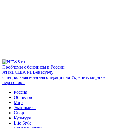
Проблемы с бензином в России
Атака США на Венесуэлу
Специальная военная операция на Украине: мирные
переговоры
Россия
Общество
Мир
Экономика
Спорт
Культура
Life Style