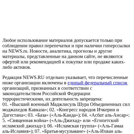
На информационном ресурсе NEWS.RU применяются
рекомендательные технологии (информационные технологии
предоставления информации на основе сбора, систематизации
и анализа сведений, относящихся к предпочтениям
пользователей сети "Интернет", находящихся на территории
Российской Федерации)
Любое использование материалов допускается только при
соблюдении правил перепечатки и при наличии гиперссылки
на NEWS.ru. Новости, аналитика, прогнозы и другие
материалы, представленные на данном сайте, не являются
офертой или рекомендацией к покупке или продаже каких-
либо активов.
Редакция NEWS.RU отдельно указывает, что перечисленные
ниже организации включены в
единый федеральный список
организаций, признанных в соответствии с
законодательством Российской Федерации
террористическими, их деятельность запрещена:
01. «Высший военный Маджлисуль Шура Объединенных сил
моджахедов Кавказа»; 02. «Конгресс народов Ичкерии и
Дагестана»; 03. «База» («Аль-Каида»); 04. «Асбат аль-Ансар»;
5. «Священная война» («Аль-Джихад» или «Египетский
исламский джихад»); 06. «Исламская группа» («Аль-Гамаа
аль-Исламия»); 07. «Братья-мусульмане» («Аль-Ихван аль-