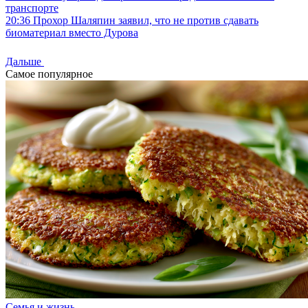
транспорте
20:36
Прохор Шаляпин заявил, что не против сдавать
биоматериал вместо Дурова
Дальше
Самое популярное
Семья и жизнь