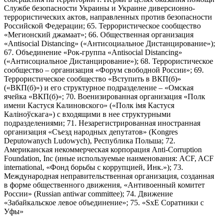
Службе безопасности Украины и Украине диверсионно-
террористических актов, направленных против безопасности
Российской Федерации; 65. Террористическое сообщество
«Мегионский джамаат»; 66. Общественная организация
«Antisocial Distancing» («Антисоциальное Дистанцирование»);
67. Объединение «Рок-группа «Antisocial Distancing»
(«Антисоциальное Дистанцирование»); 68. Террористическое
сообщество – организация «Форум свободной России»; 69.
Террористическое сообщество «Вступить в ВКП(б)»
(«ВКП(б)») и его структурное подразделение – «Омская
ячейка «ВКП(б)»; 70. Военизированная организация «Полк
имени Кастуся Калиновского» («Полк iмя Кастуся
Калiноўскага») с входящими в нее структурными
подразделениями; 71. Незарегистрированная иностранная
организация «Съезд народных депутатов» (Kongres
Deputowanych Ludowych), Республика Польша; 72.
Американская некоммерческая корпорация Anti-Corruption
Foundation, Inc (иные используемые наименования: ACF, ACF
international, «Фонд борьбы с коррупцией, Инк.»); 73.
Международная неправительственная организация, созданная
в форме общественного движения, «Антивоенный комитет
России» (Russian antiwar committee); 74. Движение
«Забайкальское левое объединение»; 75. «SxE Соратники с
Уфы»