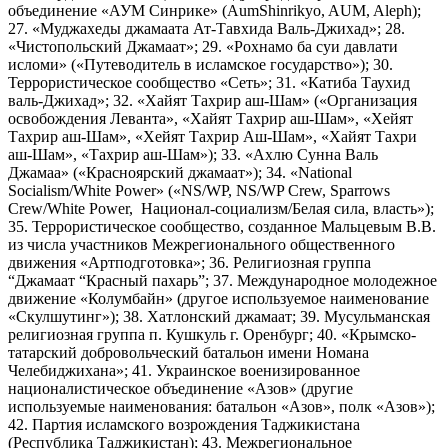
объединение «АУМ Синрике» (AumShinrikyo, AUM, Aleph);
27. «Муджахеды джамаата Ат-Тавхида Валь-Джихад»; 28.
«Чистопольский Джамаат»; 29. «Рохнамо ба суи давлати
исломи» («Путеводитель в исламское государство»); 30.
Террористическое сообщество «Сеть»; 31. «Катиба Таухид
валь-Джихад»; 32. «Хайят Тахрир аш-Шам» («Организация
освобождения Леванта», «Хайят Тахрир аш-Шам», «Хейят
Тахрир аш-Шам», «Хейят Тахрир Аш-Шам», «Хайят Тахри
аш-Шам», «Тахрир аш-Шам»); 33. «Ахлю Сунна Валь
Джамаа» («Красноярский джамаат»); 34. «National
Socialism/White Power» («NS/WP, NS/WP Crew, Sparrows
Crew/White Power, Национал-социализм/Белая сила, власть»);
35. Террористическое сообщество, созданное Мальцевым В.В.
из числа участников Межрегионального общественного
движения «Артподготовка»; 36. Религиозная группа
“Джамаат “Красный пахарь”; 37. Международное молодежное
движение «Колумбайн» (другое используемое наименование
«Скулшутинг»); 38. Хатлонский джамаат; 39. Мусульманская
религиозная группа п. Кушкуль г. Оренбург; 40. «Крымско-
татарский добровольческий батальон имени Номана
Челебиджихана»; 41. Украинское военизированное
националистическое объединение «Азов» (другие
используемые наименования: батальон «Азов», полк «Азов»);
42. Партия исламского возрождения Таджикистана
(Республика Таджикистан); 43. Межрегиональное