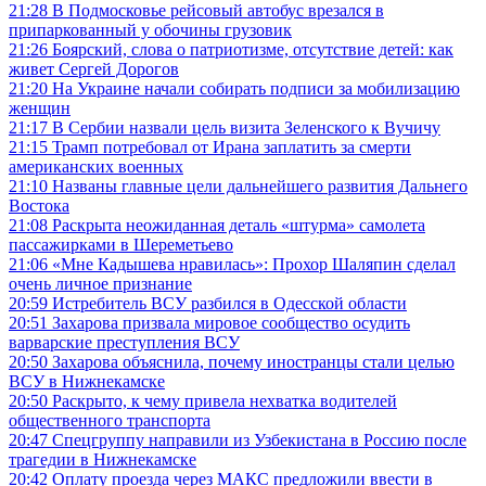
21:28
В Подмосковье рейсовый автобус врезался в
припаркованный у обочины грузовик
21:26
Боярский, слова о патриотизме, отсутствие детей: как
живет Сергей Дорогов
21:20
На Украине начали собирать подписи за мобилизацию
женщин
21:17
В Сербии назвали цель визита Зеленского к Вучичу
21:15
Трамп потребовал от Ирана заплатить за смерти
американских военных
21:10
Названы главные цели дальнейшего развития Дальнего
Востока
21:08
Раскрыта неожиданная деталь «штурма» самолета
пассажирками в Шереметьево
21:06
«Мне Кадышева нравилась»: Прохор Шаляпин сделал
очень личное признание
20:59
Истребитель ВСУ разбился в Одесской области
20:51
Захарова призвала мировое сообщество осудить
варварские преступления ВСУ
20:50
Захарова объяснила, почему иностранцы стали целью
ВСУ в Нижнекамске
20:50
Раскрыто, к чему привела нехватка водителей
общественного транспорта
20:47
Спецгруппу направили из Узбекистана в Россию после
трагедии в Нижнекамске
20:42
Оплату проезда через МАКС предложили ввести в