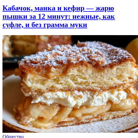
Кабачок, манка и кефир — жарю
пышки за 12 минут: нежные, как
суфле, и без грамма муки
Общество