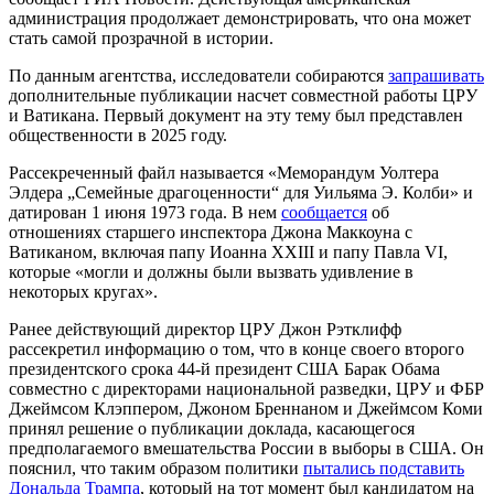
администрация продолжает демонстрировать, что она может
стать самой прозрачной в истории.
По данным агентства, исследователи собираются
запрашивать
дополнительные публикации насчет совместной работы ЦРУ
и Ватикана. Первый документ на эту тему был представлен
общественности в 2025 году.
Рассекреченный файл называется «Меморандум Уолтера
Элдера „Семейные драгоценности“ для Уильяма Э. Колби» и
датирован 1 июня 1973 года. В нем
сообщается
об
отношениях старшего инспектора Джона Маккоуна с
Ватиканом, включая папу Иоанна XXIII и папу Павла VI,
которые «могли и должны были вызвать удивление в
некоторых кругах».
Ранее действующий директор ЦРУ Джон Рэтклифф
рассекретил информацию о том, что в конце своего второго
президентского срока 44-й президент США Барак Обама
совместно с директорами национальной разведки, ЦРУ и ФБР
Джеймсом Клэппером, Джоном Бреннаном и Джеймсом Коми
принял решение о публикации доклада, касающегося
предполагаемого вмешательства России в выборы в США. Он
пояснил, что таким образом политики
пытались подставить
Дональда Трампа
, который на тот момент был кандидатом на