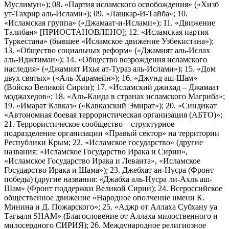
Муслимун»); 08. «Партия исламского освобождения» («Хизб
ут-Тахрир аль-Ислами»); 09. «Лашкар-И-Тайба»; 10.
«Исламская группа» («Джамаат-и-Ислами»); 11. «Движение
Талибан» [ПРИОСТАНОВЛЕНО]; 12. «Исламская партия
Туркестана» (бывшее «Исламское движение Узбекистана»);
13. «Общество социальных реформ» («Джамият аль-Ислах
аль-Иджтимаи»); 14. «Общество возрождения исламского
наследия» («Джамият Ихья ат-Тураз аль-Ислами»); 15. «Дом
двух святых» («Аль-Харамейн»); 16. «Джунд аш-Шам»
(Войско Великой Сирии); 17. «Исламский джихад – Джамаат
моджахедов»; 18. «Аль-Каида в странах исламского Магриба»;
19. «Имарат Кавказ» («Кавказский Эмират»); 20. «Синдикат
«Автономная боевая террористическая организация (АБТО)»;
21. Террористическое сообщество – структурное
подразделение организации «Правый сектор» на территории
Республики Крым; 22. «Исламское государство» (другие
названия: «Исламское Государство Ирака и Сирии»,
«Исламское Государство Ирака и Леванта», «Исламское
Государство Ирака и Шама»); 23. Джебхат ан-Нусра (Фронт
победы) (другие названия: «Джабха аль-Нусра ли-Ахль аш-
Шам» (Фронт поддержки Великой Сирии); 24. Всероссийское
общественное движение «Народное ополчение имени К.
Минина и Д. Пожарского»; 25. «Аджр от Аллаха Субхану уа
Тагьаля SHAM» (Благословение от Аллаха милоственного и
милосердного СИРИЯ); 26. Международное религиозное