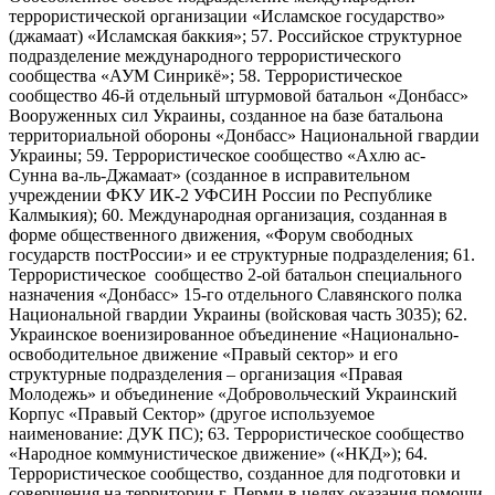
террористической организации «Исламское государство»
(джамаат) «Исламская баккия»; 57. Российское структурное
подразделение международного террористического
сообщества «АУМ Синрикё»; 58. Террористическое
сообщество 46-й отдельный штурмовой батальон «Донбасс»
Вооруженных сил Украины, созданное на базе батальона
территориальной обороны «Донбасс» Национальной гвардии
Украины; 59. Террористическое сообщество «Ахлю ас-
Сунна ва-ль-Джамаат» (созданное в исправительном
учреждении ФКУ ИК-2 УФСИН России по Республике
Калмыкия); 60. Международная организация, созданная в
форме общественного движения, «Форум свободных
государств постРоссии» и ее структурные подразделения; 61.
Террористическое сообщество 2-ой батальон специального
назначения «Донбасс» 15-го отдельного Славянского полка
Национальной гвардии Украины (войсковая часть 3035); 62.
Украинское военизированное объединение «Национально-
освободительное движение «Правый сектор» и его
структурные подразделения – организация «Правая
Молодежь» и объединение «Добровольческий Украинский
Корпус «Правый Сектор» (другое используемое
наименование: ДУК ПС); 63. Террористическое сообщество
«Народное коммунистическое движение» («НКД»); 64.
Террористическое сообщество, созданное для подготовки и
совершения на территории г. Перми в целях оказания помощи