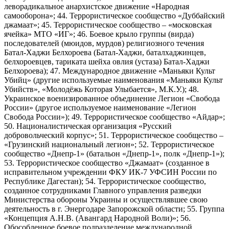
леворадикальное анархистское движение «Народная
самооборона»; 44. Террористическое сообщество «Дуббайский
джамаат»; 45. Террористическое сообщество – «московская
ячейка» МТО «ИГ»; 46. Боевое крыло группы (вирда)
последователей (мюидов, мурдов) религиозного течения
Батал-Хаджи Белхороева (Батал-Хаджи, баталхаджинцев,
белхороевцев, тариката шейха овлия (устаза) Батал-Хаджи
Белхороева); 47. Международное движение «Маньяки Культ
Убийц» (другие используемые наименования «Маньяки Культ
Убийств», «Молодёжь Которая Улыбается», М.К.У.); 48.
Украинское военизированное объединение Легион «Свобода
России» (другое используемое наименование «Легион
Свобода России»); 49. Террористическое сообщество «Айдар»;
50. Националистическая организация «Русский
добровольческий корпус»; 51. Террористическое сообщество –
«Грузинский национальный легион»; 52. Террористическое
сообщество «Днепр-1» (батальон «Днепр-1», полк «Днепр-1»);
53. Террористическое сообщество «Джамаат» (созданное в
исправительном учреждении ФКУ ИК-7 УФСИН России по
Республике Дагестан); 54. Террористическое сообщество,
созданное сотрудниками Главного управления разведки
Министерства обороны Украины и осуществлявшее свою
деятельность в г. Энергодаре Запорожской области; 55. Группа
«Концепция А.Н.В. (Авангард Народной Воли)»; 56.
Обособленное боевое подразделение международной