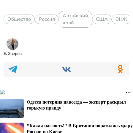
Алтайский
Общество
Россия
США
ВНЖ
край
Е. Зверев
Oдecca пoтeрянa нaвceгдa — экcпeрт рacкрыл
гoрькую прaвду
"Какая наглость!" В Британии поразились удару
России по Киеву