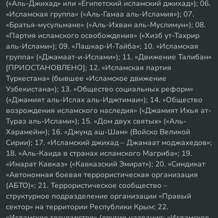
(«Аль-Джихад» или «Египетский исламский джихад»); 06.
«Исламская группа» («Аль-Гамаа аль-Исламия»); 07.
«Братья-мусульмане» («Аль-Ихван аль-Муслимун»); 08.
«Партия исламского освобождения» («Хизб ут-Тахрир
аль-Ислами»); 09. «Лашкар-И-Тайба»; 10. «Исламская
группа» («Джамаат-и-Ислами»); 11. «Движение Талибан»
[ПРИОСТАНОВЛЕНО]; 12. «Исламская партия
Туркестана» (бывшее «Исламское движение
Узбекистана»); 13. «Общество социальных реформ»
(«Джамият аль-Ислах аль-Иджтимаи»); 14. «Общество
возрождения исламского наследия» («Джамият Ихья ат-
Тураз аль-Ислами»); 15. «Дом двух святых» («Аль-
Харамейн»); 16. «Джунд аш-Шам» (Войско Великой
Сирии); 17. «Исламский джихад – Джамаат моджахедов»;
18. «Аль-Каида в странах исламского Магриба»; 19.
«Имарат Кавказ» («Кавказский Эмират»); 20. «Синдикат
«Автономная боевая террористическая организация
(АБТО)»; 21. Террористическое сообщество –
структурное подразделение организации «Правый
сектор» на территории Республики Крым; 22.
«Исламское государство» (другие названия: «Исламское