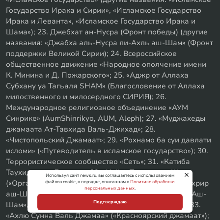
Государство Ирака и Сирии», «Исламское Государство
Ирака и Леванта», «Исламское Государство Ирака и
Шама»); 23. Джебхат ан-Нусра (Фронт победы) (другие
названия: «Джабха аль-Нусра ли-Ахль аш-Шам» (Фронт
поддержки Великой Сирии); 24. Всероссийское
общественное движение «Народное ополчение имени
К. Минина и Д. Пожарского»; 25. «Аджр от Аллаха
Субхану уа Тагьаля SHAM» (Благословение от Аллаха
милоственного и милосердного СИРИЯ); 26.
Международное религиозное объединение «АУМ
Синрике» (AumShinrikyo, AUM, Aleph); 27. «Муджахеды
джамаата Ат-Тавхида Валь-Джихад»; 28.
«Чистопольский Джамаат»; 29. «Рохнамо ба суи давлати
исломи» («Путеводитель в исламское государство»); 30.
Террористическое сообщество «Сеть»; 31. «Катиба
Таухид валь-Джихад»; 32. «Хайят Тахрир аш-Шам»
Используя сайт news.ru, вы соглашаетесь с использованием
(«Организация освобождения Леванта», «Хайят Тахрир
файлов cookie, в порядке, описанном в
Политике обработки
персональных данных
.
аш-Шам», «Хейят Тахрир аш-Шам», «Хейят Тахрир Аш-
Подтверждаю
Шам», «Хайят Тахри аш-Шам», «Тахрир аш-Шам»); 33.
«Ахлю Сунна Валь Джамаа» («Красноярский джамаат»);