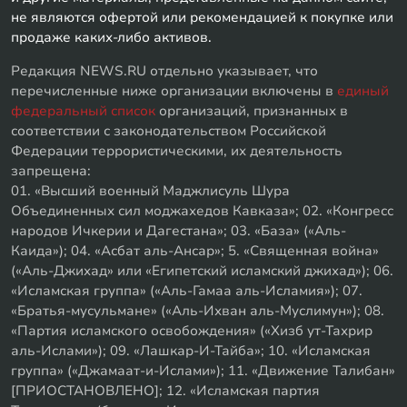
не являются офертой или рекомендацией к покупке или
продаже каких-либо активов.
Редакция NEWS.RU отдельно указывает, что
перечисленные ниже организации включены в
единый
федеральный список
организаций, признанных в
соответствии с законодательством Российской
Федерации террористическими, их деятельность
запрещена:
01. «Высший военный Маджлисуль Шура
Объединенных сил моджахедов Кавказа»; 02. «Конгресс
народов Ичкерии и Дагестана»; 03. «База» («Аль-
Каида»); 04. «Асбат аль-Ансар»; 5. «Священная война»
(«Аль-Джихад» или «Египетский исламский джихад»); 06.
«Исламская группа» («Аль-Гамаа аль-Исламия»); 07.
«Братья-мусульмане» («Аль-Ихван аль-Муслимун»); 08.
«Партия исламского освобождения» («Хизб ут-Тахрир
аль-Ислами»); 09. «Лашкар-И-Тайба»; 10. «Исламская
группа» («Джамаат-и-Ислами»); 11. «Движение Талибан»
[ПРИОСТАНОВЛЕНО]; 12. «Исламская партия