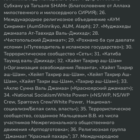
Субхану уа Тагьаля SHAM» (Благословение от Аллаха
милоственного и милосердного СИРИЯ); 26.
Международное религиозное объединение «АУМ
Синрике» (AumShinrikyo, AUM, Aleph); 27. «Муджахеды
джамаата Ат-Тавхида Валь-Джихад»; 28.
«Чистопольский Джамаат»; 29. «Рохнамо ба суи давлати
исломи» («Путеводитель в исламское государство»); 30.
Террористическое сообщество «Сеть»; 31. «Катиба
Таухид валь-Джихад»; 32. «Хайят Тахрир аш-Шам»
(«Организация освобождения Леванта», «Хайят Тахрир
аш-Шам», «Хейят Тахрир аш-Шам», «Хейят Тахрир Аш-
Шам», «Хайят Тахри аш-Шам», «Тахрир аш-Шам»); 33.
«Ахлю Сунна Валь Джамаа» («Красноярский джамаат»);
34. «National Socialism/White Power» («NS/WP, NS/WP
Crew, Sparrows Crew/White Power, Национал-
социализм/Белая сила, власть»); 35. Террористическое
сообщество, созданное Мальцевым В.В. из числа
участников Межрегионального общественного
движения «Артподготовка»; 36. Религиозная группа
“Джамаат “Красный пахарь”; 37. Международное