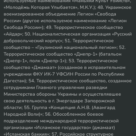
используемые наименования «Маньяки Культ Убийств»,
«Молодёжь Которая Улыбается», М.К.У.); 48. Украинское
военизированное объединение Легион «Свобода
России» (другое используемое наименование «Легион
Свобода России»); 49. Террористическое сообщество
«Айдар»; 50. Националистическая организация «Русский
добровольческий корпус»; 51. Террористическое
сообщество – «Грузинский национальный легион»; 52.
Террористическое сообщество «Днепр-1» (батальон
«Днепр-1», полк «Днепр-1»); 53. Террористическое
сообщество «Джамаат» (созданное в исправительном
учреждении ФКУ ИК-7 УФСИН России по Республике
Дагестан); 54. Террористическое сообщество, созданное
сотрудниками Главного управления разведки
Министерства обороны Украины и осуществлявшее
свою деятельность в г. Энергодаре Запорожской
области; 55. Группа «Концепция А.Н.В. (Авангард
Народной Воли)»; 56. Обособленное боевое
подразделение международной террористической
организации «Исламское государство» (джамаат)
«Исламская баккия»; 57. Российское структурное