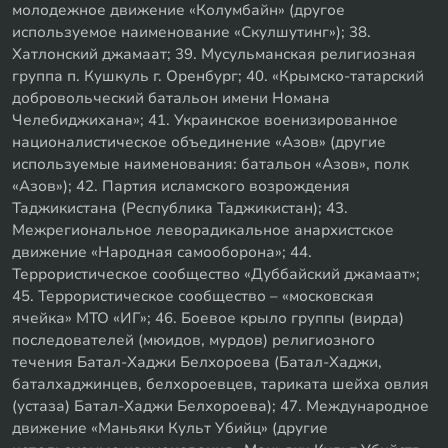
молодежное движение «Колумбайн» (другое
используемое наименование «Скулшутинг»); 38.
Хатлонский джамаат; 39. Мусульманская религиозная
группа п. Кушкуль г. Оренбург; 40. «Крымско-татарский
добровольческий батальон имени Номана
Челебиджихана»; 41. Украинское военизированное
националистическое объединение «Азов» (другие
используемые наименования: батальон «Азов», полк
«Азов»); 42. Партия исламского возрождения
Таджикистана (Республика Таджикистан); 43.
Межрегиональное леворадикальное анархистское
движение «Народная самооборона»; 44.
Террористическое сообщество «Дуббайский джамаат»;
45. Террористическое сообщество – «московская
ячейка» МТО «ИГ»; 46. Боевое крыло группы (вирда)
последователей (мюидов, мурдов) религиозного
течения Батал-Хаджи Белхороева (Батал-Хаджи,
баталхаджинцев, белхороевцев, тариката шейха овлия
(устаза) Батал-Хаджи Белхороева); 47. Международное
движение «Маньяки Культ Убийц» (другие