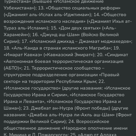
Туркестана» (бывшее «Исламское движение
Узбекистана»); 13. «Общество социальных реформ»
(«Джамият аль-Ислах аль-Иджтимаи»); 14. «Общество
возрождения исламского наследия» («Джамият Ихья ат-
Тураз аль-Ислами»); 15. «Дом двух святых» («Аль-
Харамейн»); 16. «Джунд аш-Шам» (Войско Великой
Сирии); 17. «Исламский джихад – Джамаат моджахедов»;
18. «Аль-Каида в странах исламского Магриба»; 19.
«Имарат Кавказ» («Кавказский Эмират»); 20. «Синдикат
«Автономная боевая террористическая организация
(АБТО)»; 21. Террористическое сообщество –
структурное подразделение организации «Правый
сектор» на территории Республики Крым; 22.
«Исламское государство» (другие названия: «Исламское
Государство Ирака и Сирии», «Исламское Государство
Ирака и Леванта», «Исламское Государство Ирака и
Шама»); 23. Джебхат ан-Нусра (Фронт победы) (другие
названия: «Джабха аль-Нусра ли-Ахль аш-Шам» (Фронт
поддержки Великой Сирии); 24. Всероссийское
общественное движение «Народное ополчение имени
К. Минина и Д. Пожарского»; 25. «Аджр от Аллаха