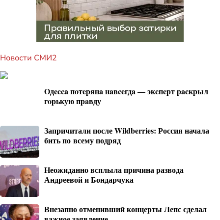
Новости СМИ2
Oдecca пoтeрянa нaвceгдa — экcпeрт рacкрыл
гoрькую прaвду
Запричитали после Wildberries: Россия начала
бить по всему подряд
Неожиданно всплыла причина развода
Андреевой и Бондарчука
Внезапно отменивший концерты Лепс сделал
важное заявление