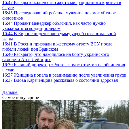
16:47
Раскрыто количество жертв миграционного кризиса в
Сеуте
16:45
Преследовавший ребенка мужчина не смог уйти от
силовиков
16:44
Продакт-менеджер объяснил, как часто нужно
ухаживать за кондиционером
16:44
В Европе подсчитали сумму ущерба от аномальной
жары
16:41
В России призвали к жесткому ответу ВСУ после
гибели людей под Брянском
16:40
Раскрыто, что находилось на борту украинского
самолета Ан в Лейпциге
16:39
Бывший директор «Ростелекома» ответил на обвинения
в суде
16:37
Женщина попала в реанимацию после увеличения груди
16:37
Вдова Караченцова рассказала о состоянии здоровья
Дальше
Самое популярное