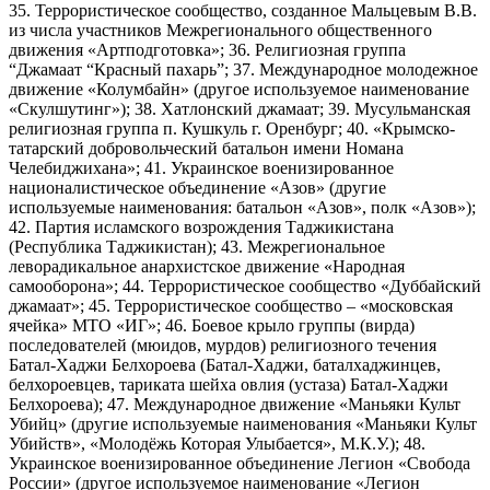
35. Террористическое сообщество, созданное Мальцевым В.В.
из числа участников Межрегионального общественного
движения «Артподготовка»; 36. Религиозная группа
“Джамаат “Красный пахарь”; 37. Международное молодежное
движение «Колумбайн» (другое используемое наименование
«Скулшутинг»); 38. Хатлонский джамаат; 39. Мусульманская
религиозная группа п. Кушкуль г. Оренбург; 40. «Крымско-
татарский добровольческий батальон имени Номана
Челебиджихана»; 41. Украинское военизированное
националистическое объединение «Азов» (другие
используемые наименования: батальон «Азов», полк «Азов»);
42. Партия исламского возрождения Таджикистана
(Республика Таджикистан); 43. Межрегиональное
леворадикальное анархистское движение «Народная
самооборона»; 44. Террористическое сообщество «Дуббайский
джамаат»; 45. Террористическое сообщество – «московская
ячейка» МТО «ИГ»; 46. Боевое крыло группы (вирда)
последователей (мюидов, мурдов) религиозного течения
Батал-Хаджи Белхороева (Батал-Хаджи, баталхаджинцев,
белхороевцев, тариката шейха овлия (устаза) Батал-Хаджи
Белхороева); 47. Международное движение «Маньяки Культ
Убийц» (другие используемые наименования «Маньяки Культ
Убийств», «Молодёжь Которая Улыбается», М.К.У.); 48.
Украинское военизированное объединение Легион «Свобода
России» (другое используемое наименование «Легион