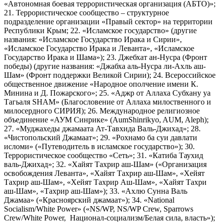
«Автономная боевая террористическая организация (АБТО)»;
21. Террористическое сообщество – структурное
подразделение организации «Правый сектор» на территории
Республики Крым; 22. «Исламское государство» (другие
названия: «Исламское Государство Ирака и Сирии»,
«Исламское Государство Ирака и Леванта», «Исламское
Государство Ирака и Шама»); 23. Джебхат ан-Нусра (Фронт
победы) (другие названия: «Джабха аль-Нусра ли-Ахль аш-
Шам» (Фронт поддержки Великой Сирии); 24. Всероссийское
общественное движение «Народное ополчение имени К.
Минина и Д. Пожарского»; 25. «Аджр от Аллаха Субхану уа
Тагьаля SHAM» (Благословение от Аллаха милоственного и
милосердного СИРИЯ); 26. Международное религиозное
объединение «АУМ Синрике» (AumShinrikyo, AUM, Aleph);
27. «Муджахеды джамаата Ат-Тавхида Валь-Джихад»; 28.
«Чистопольский Джамаат»; 29. «Рохнамо ба суи давлати
исломи» («Путеводитель в исламское государство»); 30.
Террористическое сообщество «Сеть»; 31. «Катиба Таухид
валь-Джихад»; 32. «Хайят Тахрир аш-Шам» («Организация
освобождения Леванта», «Хайят Тахрир аш-Шам», «Хейят
Тахрир аш-Шам», «Хейят Тахрир Аш-Шам», «Хайят Тахри
аш-Шам», «Тахрир аш-Шам»); 33. «Ахлю Сунна Валь
Джамаа» («Красноярский джамаат»); 34. «National
Socialism/White Power» («NS/WP, NS/WP Crew, Sparrows
Crew/White Power, Национал-социализм/Белая сила, власть»);