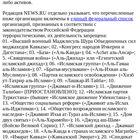
либо активов.
Редакция NEWS.RU отдельно указывает, что перечисленные
ниже организации включены в
единый федеральный список
организаций, признанных в соответствии с
законодательством Российской Федерации
террористическими, их деятельность запрещена:
01. «Высший военный Маджлисуль Шура Объединенных сил
моджахедов Кавказа»; 02. «Конгресс народов Ичкерии и
Дагестана»; 03. «База» («Аль-Каида»); 04. «Асбат аль-Ансар»;
5. «Священная война» («Аль-Джихад» или «Египетский
исламский джихад»); 06. «Исламская группа» («Аль-Гамаа
аль-Исламия»); 07. «Братья-мусульмане» («Аль-Ихван аль-
Муслимун»); 08. «Партия исламского освобождения» («Хизб
ут-Тахрир аль-Ислами»); 09. «Лашкар-И-Тайба»; 10.
«Исламская группа» («Джамаат-и-Ислами»); 11. «Движение
Талибан» [ПРИОСТАНОВЛЕНО]; 12. «Исламская партия
Туркестана» (бывшее «Исламское движение Узбекистана»);
13. «Общество социальных реформ» («Джамият аль-Ислах
аль-Иджтимаи»); 14. «Общество возрождения исламского
наследия» («Джамият Ихья ат-Тураз аль-Ислами»); 15. «Дом
двух святых» («Аль-Харамейн»); 16. «Джунд аш-Шам»
(Войско Великой Сирии); 17. «Исламский джихад – Джамаат
моджахедов»; 18. «Аль-Каида в странах исламского Магриба»;
19. «Имарат Кавказ» («Кавказский Эмират»); 20. «Синдикат