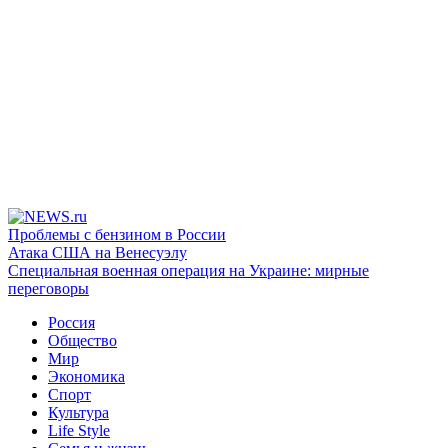
Проблемы с бензином в России
Атака США на Венесуэлу
Специальная военная операция на Украине: мирные
переговоры
Россия
Общество
Мир
Экономика
Спорт
Культура
Life Style