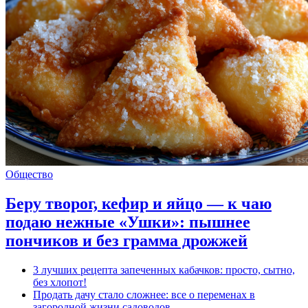
Общество
Беру творог, кефир и яйцо — к чаю
подаю нежные «Ушки»: пышнее
пончиков и без грамма дрожжей
3 лучших рецепта запеченных кабачков: просто, сытно,
без хлопот!
Продать дачу стало сложнее: все о переменах в
загородной жизни садоводов