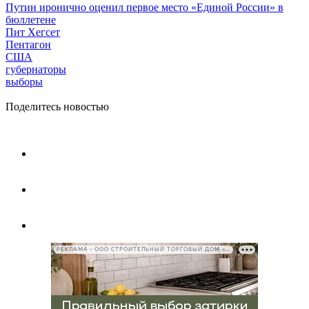
Путин иронично оценил первое место «Единой России» в
бюллетене
Пит Хегсет
Пентагон
США
губернаторы
выборы
Поделитесь новостью
РЕКЛАМА • ООО СТРОИТЕЛЬНЫЙ ТОРГОВЫЙ ДОМ «ПЕТРОВИЧ», ИНН 7802348846