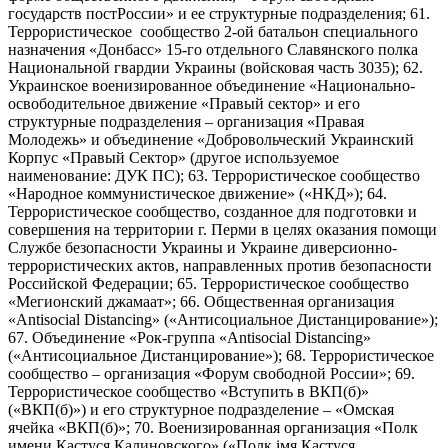
государств постРоссии» и ее структурные подразделения; 61.
Террористическое сообщество 2-ой батальон специального
назначения «Донбасс» 15-го отдельного Славянского полка
Национальной гвардии Украины (войсковая часть 3035); 62.
Украинское военизированное объединение «Национально-
освободительное движение «Правый сектор» и его
структурные подразделения – организация «Правая
Молодежь» и объединение «Добровольческий Украинский
Корпус «Правый Сектор» (другое используемое
наименование: ДУК ПС); 63. Террористическое сообщество
«Народное коммунистическое движение» («НКД»); 64.
Террористическое сообщество, созданное для подготовки и
совершения на территории г. Перми в целях оказания помощи
Службе безопасности Украины и Украине диверсионно-
террористических актов, направленных против безопасности
Российской Федерации; 65. Террористическое сообщество
«Мегионский джамаат»; 66. Общественная организация
«Antisocial Distancing» («Антисоциальное Дистанцирование»);
67. Объединение «Рок-группа «Antisocial Distancing»
(«Антисоциальное Дистанцирование»); 68. Террористическое
сообщество – организация «Форум свободной России»; 69.
Террористическое сообщество «Вступить в ВКП(б)»
(«ВКП(б)») и его структурное подразделение – «Омская
ячейка «ВКП(б)»; 70. Военизированная организация «Полк
имени Кастуся Калиновского» («Полк iмя Кастуся