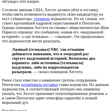
обсуждал этот вопрос.
Согласно законам США, Хегсет должен уйти в отставку,
чтобы иметь возможность выдвинуть свою кандидатуру на
пост губернатора,
уточнили
журналисты. По их словам, это
станет крупнейшей кадровой перестановкой в Пентагоне.
Однако помощник Хегсета по связям с общественностью Шон
Парнелл опроверг это сообщение, назвав его «выдуманной
историей», а сам телеканал — «лживым». Он предположил,
что журналистов могли разыграть.
Лживый [телеканал] NBC так отчаянно
добивается внимания, что в очередной раз
торгует выдуманной историей. Возможны два
варианта: либо источники [телеканала]
выдуманы, либо их корреспондентов
разыграли
, — сказал помощник Хегсета.
Ранее стало известно о намерении группы сотрудников
Пентагона
потребовать отставки
главы ведомства. По данным
журналистов, в соответствующей петиции они намерены
указать, что Хегсет принимает политизированные решения, а
в самом Пентагоне царят атмосфера паранойи и низкий
моральный дух.
Читайте также