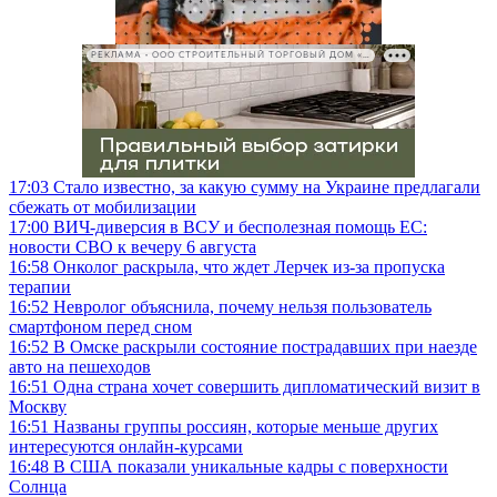
РЕКЛАМА • ООО СТРОИТЕЛЬНЫЙ ТОРГОВЫЙ ДОМ «ПЕТРОВИЧ», ИНН 7802348846
17:03
Стало известно, за какую сумму на Украине предлагали
сбежать от мобилизации
17:00
ВИЧ-диверсия в ВСУ и бесполезная помощь ЕС:
новости СВО к вечеру 6 августа
16:58
Онколог раскрыла, что ждет Лерчек из-за пропуска
терапии
16:52
Невролог объяснила, почему нельзя пользователь
смартфоном перед сном
16:52
В Омске раскрыли состояние пострадавших при наезде
авто на пешеходов
16:51
Одна страна хочет совершить дипломатический визит в
Москву
16:51
Названы группы россиян, которые меньше других
интересуются онлайн-курсами
16:48
В США показали уникальные кадры с поверхности
Солнца