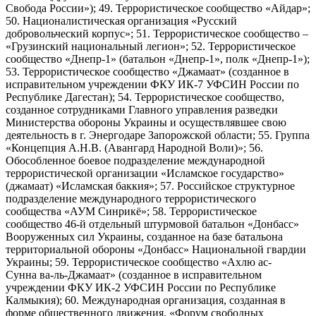
Свобода России»); 49. Террористическое сообщество «Айдар»;
50. Националистическая организация «Русский
добровольческий корпус»; 51. Террористическое сообщество –
«Грузинский национальный легион»; 52. Террористическое
сообщество «Днепр-1» (батальон «Днепр-1», полк «Днепр-1»);
53. Террористическое сообщество «Джамаат» (созданное в
исправительном учреждении ФКУ ИК-7 УФСИН России по
Республике Дагестан); 54. Террористическое сообщество,
созданное сотрудниками Главного управления разведки
Министерства обороны Украины и осуществлявшее свою
деятельность в г. Энергодаре Запорожской области; 55. Группа
«Концепция А.Н.В. (Авангард Народной Воли)»; 56.
Обособленное боевое подразделение международной
террористической организации «Исламское государство»
(джамаат) «Исламская баккия»; 57. Российское структурное
подразделение международного террористического
сообщества «АУМ Синрикё»; 58. Террористическое
сообщество 46-й отдельный штурмовой батальон «Донбасс»
Вооруженных сил Украины, созданное на базе батальона
территориальной обороны «Донбасс» Национальной гвардии
Украины; 59. Террористическое сообщество «Ахлю ас-
Сунна ва-ль-Джамаат» (созданное в исправительном
учреждении ФКУ ИК-2 УФСИН России по Республике
Калмыкия); 60. Международная организация, созданная в
форме общественного движения, «Форум свободных