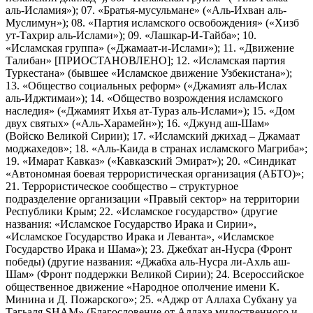
аль-Исламия»); 07. «Братья-мусульмане» («Аль-Ихван аль-
Муслимун»); 08. «Партия исламского освобождения» («Хизб
ут-Тахрир аль-Ислами»); 09. «Лашкар-И-Тайба»; 10.
«Исламская группа» («Джамаат-и-Ислами»); 11. «Движение
Талибан» [ПРИОСТАНОВЛЕНО]; 12. «Исламская партия
Туркестана» (бывшее «Исламское движение Узбекистана»);
13. «Общество социальных реформ» («Джамият аль-Ислах
аль-Иджтимаи»); 14. «Общество возрождения исламского
наследия» («Джамият Ихья ат-Тураз аль-Ислами»); 15. «Дом
двух святых» («Аль-Харамейн»); 16. «Джунд аш-Шам»
(Войско Великой Сирии); 17. «Исламский джихад – Джамаат
моджахедов»; 18. «Аль-Каида в странах исламского Магриба»;
19. «Имарат Кавказ» («Кавказский Эмират»); 20. «Синдикат
«Автономная боевая террористическая организация (АБТО)»;
21. Террористическое сообщество – структурное
подразделение организации «Правый сектор» на территории
Республики Крым; 22. «Исламское государство» (другие
названия: «Исламское Государство Ирака и Сирии»,
«Исламское Государство Ирака и Леванта», «Исламское
Государство Ирака и Шама»); 23. Джебхат ан-Нусра (Фронт
победы) (другие названия: «Джабха аль-Нусра ли-Ахль аш-
Шам» (Фронт поддержки Великой Сирии); 24. Всероссийское
общественное движение «Народное ополчение имени К.
Минина и Д. Пожарского»; 25. «Аджр от Аллаха Субхану уа
Тагьаля SHAM» (Благословение от Аллаха милоственного и