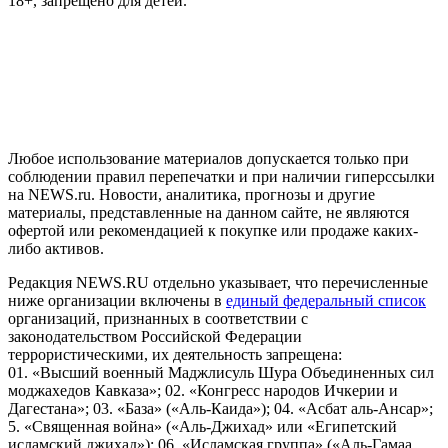
18+, запрещено для детей.
На информационном ресурсе NEWS.RU применяются
рекомендательные технологии (информационные технологии
предоставления информации на основе сбора, систематизации
и анализа сведений, относящихся к предпочтениям
пользователей сети "Интернет", находящихся на территории
Российской Федерации)
Любое использование материалов допускается только при
соблюдении правил перепечатки и при наличии гиперссылки
на NEWS.ru. Новости, аналитика, прогнозы и другие
материалы, представленные на данном сайте, не являются
офертой или рекомендацией к покупке или продаже каких-
либо активов.
Редакция NEWS.RU отдельно указывает, что перечисленные
ниже организации включены в
единый федеральный список
организаций, признанных в соответствии с
законодательством Российской Федерации
террористическими, их деятельность запрещена:
01. «Высший военный Маджлисуль Шура Объединенных сил
моджахедов Кавказа»; 02. «Конгресс народов Ичкерии и
Дагестана»; 03. «База» («Аль-Каида»); 04. «Асбат аль-Ансар»;
5. «Священная война» («Аль-Джихад» или «Египетский
исламский джихад»); 06. «Исламская группа» («Аль-Гамаа