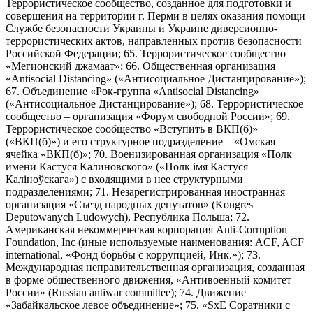
Террористическое сообщество, созданное для подготовки и
совершения на территории г. Перми в целях оказания помощи
Службе безопасности Украины и Украине диверсионно-
террористических актов, направленных против безопасности
Российской Федерации; 65. Террористическое сообщество
«Мегионский джамаат»; 66. Общественная организация
«Antisocial Distancing» («Антисоциальное Дистанцирование»);
67. Объединение «Рок-группа «Antisocial Distancing»
(«Антисоциальное Дистанцирование»); 68. Террористическое
сообщество – организация «Форум свободной России»; 69.
Террористическое сообщество «Вступить в ВКП(б)»
(«ВКП(б)») и его структурное подразделение – «Омская
ячейка «ВКП(б)»; 70. Военизированная организация «Полк
имени Кастуся Калиновского» («Полк iмя Кастуся
Калiноўскага») с входящими в нее структурными
подразделениями; 71. Незарегистрированная иностранная
организация «Съезд народных депутатов» (Kongres
Deputowanych Ludowych), Республика Польша; 72.
Американская некоммерческая корпорация Anti-Corruption
Foundation, Inc (иные используемые наименования: ACF, ACF
international, «Фонд борьбы с коррупцией, Инк.»); 73.
Международная неправительственная организация, созданная
в форме общественного движения, «Антивоенный комитет
России» (Russian antiwar committee); 74. Движение
«Забайкальское левое объединение»; 75. «SxE Соратники с