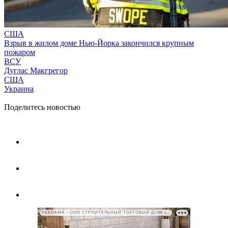
США
Взрыв в жилом доме Нью-Йорка закончился крупным
пожаром
ВСУ
Дуглас Макгрегор
США
Украина
Поделитесь новостью
РЕКЛАМА • ООО СТРОИТЕЛЬНЫЙ ТОРГОВЫЙ ДОМ «ПЕТРОВИЧ», ИНН 7802348846