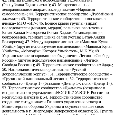
42. Партия исламского возрождения Таджикистана
(Республика Таджикистан); 43. Межрегиональное
леворадикальное анархистское движение «Народная
самооборона»; 44. Террористическое сообщество «Дуббайский
джамаат»; 45. Террористическое сообщество – «московская
ячейка» МТО «ИГ»; 46. Боевое крыло группы (вирда)
последователей (мюидов, мурдов) религиозного течения
Батал-Хаджи Белхороева (Батал-Хаджи, баталхаджинцев,
белхороевцев, тариката шейха овлия (устаза) Батал-Хаджи
Белхороева); 47. Международное движение «Маньяки Культ
Убийц» (другие используемые наименования «Маньяки Культ
Убийств», «Молодёжь Которая Улыбается», М.К.У.); 48.
Украинское военизированное объединение Легион «Свобода
России» (другое используемое наименование «Легион
Свобода России»); 49. Террористическое сообщество «Айдар»;
50. Националистическая организация «Русский
добровольческий корпус»; 51. Террористическое сообщество –
«Грузинский национальный легион»; 52. Террористическое
сообщество «Днепр-1» (батальон «Днепр-1», полк «Днепр-1»);
53. Террористическое сообщество «Джамаат» (созданное в
исправительном учреждении ФКУ ИК-7 УФСИН России по
Республике Дагестан); 54. Террористическое сообщество,
созданное сотрудниками Главного управления разведки
Министерства обороны Украины и осуществлявшее свою
деятельность в г. Энергодаре Запорожской области; 55. Группа