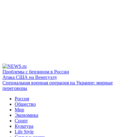
Проблемы с бензином в России
Атака США на Венесуэлу
Специальная военная операция на Украине: мирные
переговоры
Россия
Общество
Мир
Экономика
Спорт
Культура
Life Style