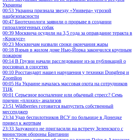
Украины
00:53
Украина признала звезду «Универа» угрозой
нацбезопасности
00:47
Биотехнологи заявили о прорыве в создании
гипоаллергенных собак
00:39
Москвича осудили на 3,5 года за оправдание теракта в
«Крокусе»
00:23
Москвичам назвали сроки окончания жары
00:18
Взрыв в жилом доме Нью-Йорка закончился крупным
пожаром
00:14
В Грузии начали расследование из-за публикаций о
россиянах в соцсетях
00:10
Росстандарт нашел нарушения у техники Dongfeng и
Zoomlion
00:05
На Украине началась массовая охота на сотрудников
ТЦК
00:01
Серьезное воспаление или обычный стресс? Семь
причин «плохих» анализов
23:51
Wildberries готовится выпустить собственный
мессенджер
23:34
Удар беспилотников ВСУ по больнице в Донецке
привел к жертвам
23:33
Залужного не пригласили на встречу Зеленского с
министром обороны Британии
23:17
Хуситы заявили об атаке на танкер Daisy в Аденском