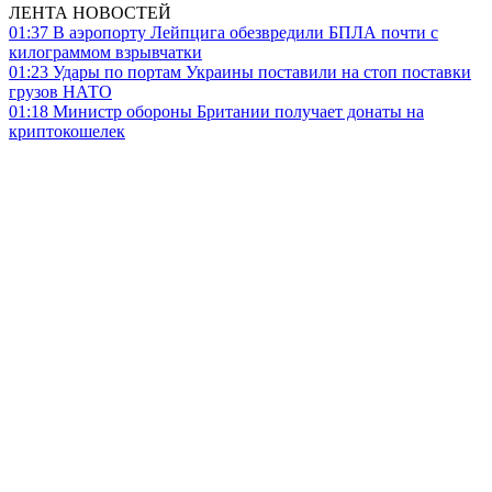
ЛЕНТА НОВОСТЕЙ
01:37
В аэропорту Лейпцига обезвредили БПЛА почти с
килограммом взрывчатки
01:23
Удары по портам Украины поставили на стоп поставки
грузов НАТО
01:18
Министр обороны Британии получает донаты на
криптокошелек