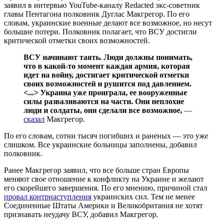
заявил в интервью YouTube-каналу Redacted экс-советник
главы Пентагона полковник Дуглас Макгрегор. По его
словам, украинские военные делают все возможное, но несут
большие потери. Полковник полагает, что ВСУ достигли
критической отметки своих возможностей.
ВСУ начинают таять. Люди должны понимать,
что в какой-то момент каждая армия, которая
идет на войну, достигает критической отметки
своих возможностей и рушится под давлением.
<...> Украина уже проиграла, ее вооруженные
силы разваливаются на части. Они неплохие
люди и солдаты, они сделали все возможное,
—
сказал
Макгрегор.
По его словам, сотни тысяч погибших и раненых — это уже
слишком. Все украинские больницы заполнены, добавил
полковник.
Ранее Макгрегор заявил, что все больше стран Европы
меняют свое отношение к конфликту на Украине и желают
его скорейшего завершения. По его мнению, причиной стал
провал контрнаступления
украинских сил. Тем не менее
Соединенные Штаты Америки и Великобритания не хотят
признавать неудачу ВСУ, добавил Макгрегор.