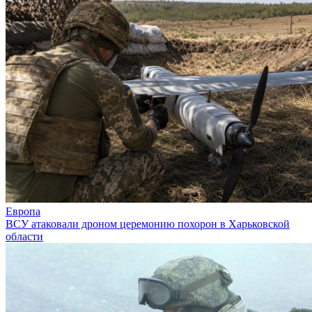
Европа
ВСУ атаковали дроном церемонию похорон в Харьковской
области