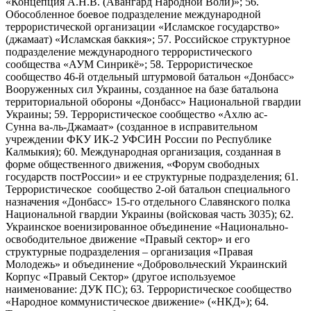
«Концепция А.Н.В. (Авангард Народной Воли)»; 56.
Обособленное боевое подразделение международной
террористической организации «Исламское государство»
(джамаат) «Исламская баккия»; 57. Российское структурное
подразделение международного террористического
сообщества «АУМ Синрикё»; 58. Террористическое
сообщество 46-й отдельный штурмовой батальон «Донбасс»
Вооруженных сил Украины, созданное на базе батальона
территориальной обороны «Донбасс» Национальной гвардии
Украины; 59. Террористическое сообщество «Ахлю ас-
Сунна ва-ль-Джамаат» (созданное в исправительном
учреждении ФКУ ИК-2 УФСИН России по Республике
Калмыкия); 60. Международная организация, созданная в
форме общественного движения, «Форум свободных
государств постРоссии» и ее структурные подразделения; 61.
Террористическое сообщество 2-ой батальон специального
назначения «Донбасс» 15-го отдельного Славянского полка
Национальной гвардии Украины (войсковая часть 3035); 62.
Украинское военизированное объединение «Национально-
освободительное движение «Правый сектор» и его
структурные подразделения – организация «Правая
Молодежь» и объединение «Добровольческий Украинский
Корпус «Правый Сектор» (другое используемое
наименование: ДУК ПС); 63. Террористическое сообщество
«Народное коммунистическое движение» («НКД»); 64.