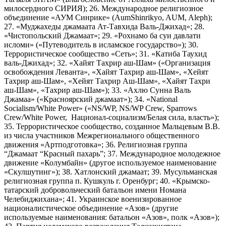
милосердного СИРИЯ); 26. Международное религиозное
объединение «АУМ Синрике» (AumShinrikyo, AUM, Aleph);
27. «Муджахеды джамаата Ат-Тавхида Валь-Джихад»; 28.
«Чистопольский Джамаат»; 29. «Рохнамо ба суи давлати
исломи» («Путеводитель в исламское государство»); 30.
Террористическое сообщество «Сеть»; 31. «Катиба Таухид
валь-Джихад»; 32. «Хайят Тахрир аш-Шам» («Организация
освобождения Леванта», «Хайят Тахрир аш-Шам», «Хейят
Тахрир аш-Шам», «Хейят Тахрир Аш-Шам», «Хайят Тахри
аш-Шам», «Тахрир аш-Шам»); 33. «Ахлю Сунна Валь
Джамаа» («Красноярский джамаат»); 34. «National
Socialism/White Power» («NS/WP, NS/WP Crew, Sparrows
Crew/White Power, Национал-социализм/Белая сила, власть»);
35. Террористическое сообщество, созданное Мальцевым В.В.
из числа участников Межрегионального общественного
движения «Артподготовка»; 36. Религиозная группа
“Джамаат “Красный пахарь”; 37. Международное молодежное
движение «Колумбайн» (другое используемое наименование
«Скулшутинг»); 38. Хатлонский джамаат; 39. Мусульманская
религиозная группа п. Кушкуль г. Оренбург; 40. «Крымско-
татарский добровольческий батальон имени Номана
Челебиджихана»; 41. Украинское военизированное
националистическое объединение «Азов» (другие
используемые наименования: батальон «Азов», полк «Азов»);